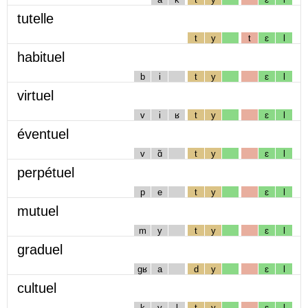
tutelle
t
y
t
ɛ
l
habituel
b
i
t
y
ɛ
l
virtuel
v
i
ʁ
t
y
ɛ
l
éventuel
v
ɑ̃
t
y
ɛ
l
perpétuel
p
e
t
y
ɛ
l
mutuel
m
y
t
y
ɛ
l
graduel
gʁ
a
d
y
ɛ
l
cultuel
k
y
l
t
y
ɛ
l