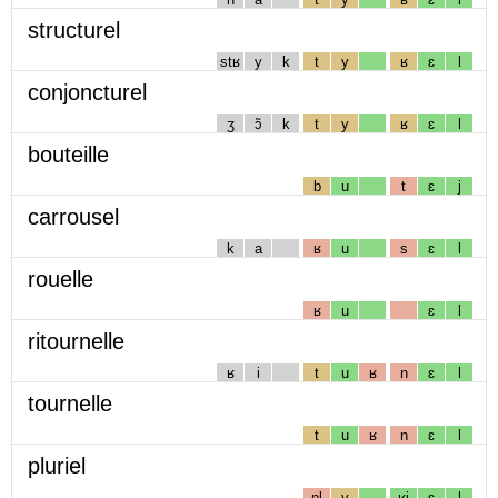
structurel
stʁ
y
k
t
y
ʁ
ɛ
l
conjoncturel
ʒ
ɔ̃
k
t
y
ʁ
ɛ
l
bouteille
b
u
t
ɛ
j
carrousel
k
a
ʁ
u
s
ɛ
l
rouelle
ʁ
u
ɛ
l
ritournelle
ʁ
i
t
u
ʁ
n
ɛ
l
tournelle
t
u
ʁ
n
ɛ
l
pluriel
pl
y
ʁj
ɛ
l