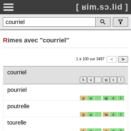
[ ʁim.sɔ.lid ]
R
imes avec "courriel"
1
à
100
sur
3497
courriel
pourriel
p
u
ʁj
ɛ
l
poutrelle
p
u
tʁ
ɛ
l
tourelle
t
u
ʁ
ɛ
l