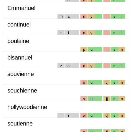
Emmanuel
m
a
n
y
ɛ
l
continuel
t
i
n
y
ɛ
l
poulaine
p
u
l
ɛ
n
bisannuel
z
a
n
y
ɛ
l
souvienne
s
u
vj
ɛ
n
souchienne
s
u
ʃj
ɛ
n
hollywoodienne
l
i
w
u
dj
ɛ
n
soutienne
s
u
tj
ɛ
n