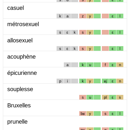
casuel
k
a
z
y
ɛ
l
métrosexuel
s
ɛ
k
s
y
ɛ
l
allosexuel
s
ɛ
k
s
y
ɛ
l
acouphène
a
k
u
f
ɛ
n
épicurienne
p
i
k
y
ʁj
ɛ
n
souplesse
s
u
pl
ɛ
s
Bruxelles
bʁ
y
s
ɛ
l
prunelle
pʁ
y
n
ɛ
l