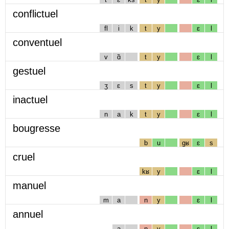
conflictuel
fl
i
k
t
y
ɛ
l
conventuel
v
ɑ̃
t
y
ɛ
l
gestuel
ʒ
ɛ
s
t
y
ɛ
l
inactuel
n
a
k
t
y
ɛ
l
bougresse
b
u
gʁ
ɛ
s
cruel
kʁ
y
ɛ
l
manuel
m
a
n
y
ɛ
l
annuel
a
n
y
ɛ
l