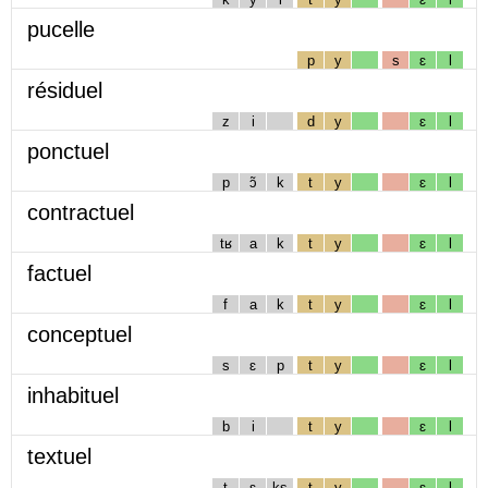
pucelle
p
y
s
ɛ
l
résiduel
z
i
d
y
ɛ
l
ponctuel
p
ɔ̃
k
t
y
ɛ
l
contractuel
tʁ
a
k
t
y
ɛ
l
factuel
f
a
k
t
y
ɛ
l
conceptuel
s
ɛ
p
t
y
ɛ
l
inhabituel
b
i
t
y
ɛ
l
textuel
t
ɛ
ks
t
y
ɛ
l