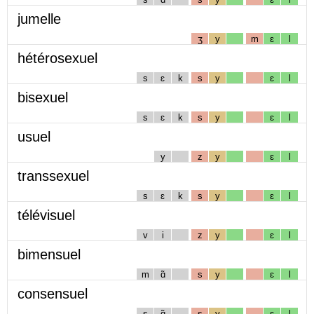
jumelle
ʒ
y
m
ɛ
l
hétérosexuel
s
ɛ
k
s
y
ɛ
l
bisexuel
s
ɛ
k
s
y
ɛ
l
usuel
y
z
y
ɛ
l
transsexuel
s
ɛ
k
s
y
ɛ
l
télévisuel
v
i
z
y
ɛ
l
bimensuel
m
ɑ̃
s
y
ɛ
l
consensuel
s
ɑ̃
s
y
ɛ
l