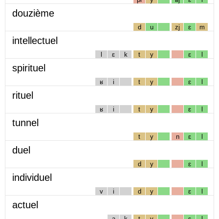
douzième
d
u
zj
ɛ
m
intellectuel
l
ɛ
k
t
y
ɛ
l
spirituel
ʁ
i
t
y
ɛ
l
rituel
ʁ
i
t
y
ɛ
l
tunnel
t
y
n
ɛ
l
duel
d
y
ɛ
l
individuel
v
i
d
y
ɛ
l
actuel
a
k
t
y
ɛ
l