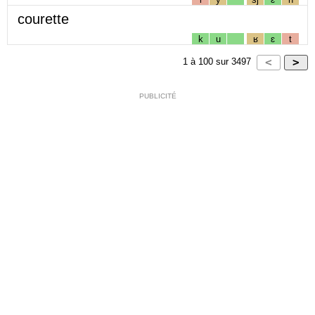
courette
k
u
ʁ
ɛ
t
1
à
100
sur
3497
PUBLICITÉ