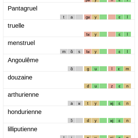
Pantagruel
t
a
gʁ
y
ɛ
l
truelle
tʁ
y
ɛ
l
menstruel
m
ɑ̃
s
tʁ
y
ɛ
l
Angoulême
ɑ̃
g
u
l
ɛː
m
douzaine
d
u
z
ɛ
n
arthurienne
a
ʁ
t
y
ʁj
ɛ
n
hondurienne
ɔ̃
d
y
ʁj
ɛ
n
lilliputienne
l
i
p
y
sj
ɛ
n