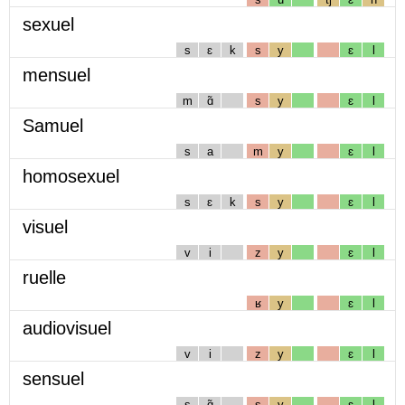
sexuel
s
ɛ
k
s
y
ɛ
l
mensuel
m
ɑ̃
s
y
ɛ
l
Samuel
s
a
m
y
ɛ
l
homosexuel
s
ɛ
k
s
y
ɛ
l
visuel
v
i
z
y
ɛ
l
ruelle
ʁ
y
ɛ
l
audiovisuel
v
i
z
y
ɛ
l
sensuel
s
ɑ̃
s
y
ɛ
l