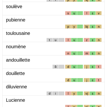
soulève
s
u
l
ɛ
v
pubienne
p
y
bj
ɛ
n
toulousaine
t
u
l
u
z
ɛ
n
noumène
n
u
m
ɛ
n
andouillette
ɑ̃
d
u
j
ɛ
t
douillette
d
u
j
ɛ
t
diluvienne
d
i
l
y
vj
ɛ
n
Lucienne
l
y
sj
ɛ
n