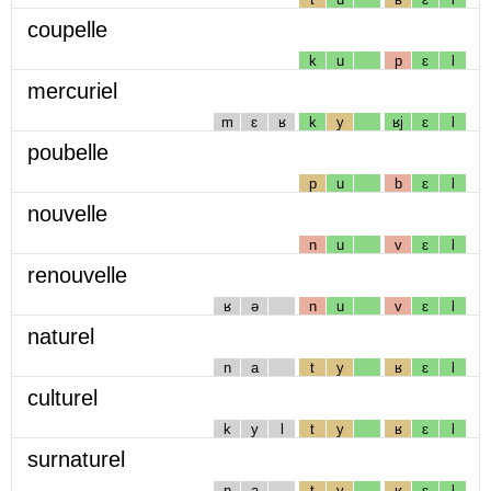
coupelle
k
u
p
ɛ
l
mercuriel
m
ɛ
ʁ
k
y
ʁj
ɛ
l
poubelle
p
u
b
ɛ
l
nouvelle
n
u
v
ɛ
l
renouvelle
ʁ
ə
n
u
v
ɛ
l
naturel
n
a
t
y
ʁ
ɛ
l
culturel
k
y
l
t
y
ʁ
ɛ
l
surnaturel
n
a
t
y
ʁ
ɛ
l