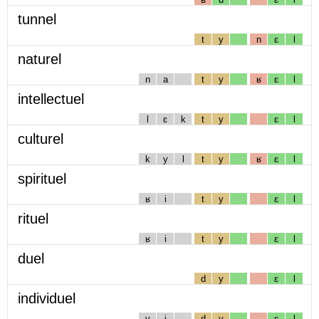
tunnel
t
y
n
ɛ
l
naturel
n
a
t
y
ʁ
ɛ
l
intellectuel
l
ɛ
k
t
y
ɛ
l
culturel
k
y
l
t
y
ʁ
ɛ
l
spirituel
ʁ
i
t
y
ɛ
l
rituel
ʁ
i
t
y
ɛ
l
duel
d
y
ɛ
l
individuel
v
i
d
y
ɛ
l