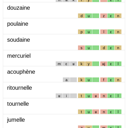
douzaine
d
u
z
ɛ
n
poulaine
p
u
l
ɛ
n
soudaine
s
u
d
ɛ
n
mercuriel
m
ɛ
ʁ
k
y
ʁj
ɛ
l
acouphène
a
k
u
f
ɛ
n
ritournelle
ʁ
i
t
u
ʁ
n
ɛ
l
tournelle
t
u
ʁ
n
ɛ
l
jumelle
ʒ
y
m
ɛ
l