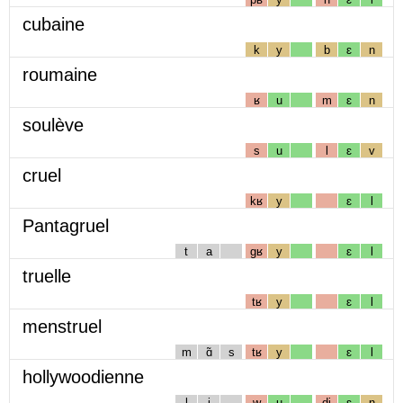
cubaine
k
y
b
ɛ
n
roumaine
ʁ
u
m
ɛ
n
soulève
s
u
l
ɛ
v
cruel
kʁ
y
ɛ
l
Pantagruel
t
a
gʁ
y
ɛ
l
truelle
tʁ
y
ɛ
l
menstruel
m
ɑ̃
s
tʁ
y
ɛ
l
hollywoodienne
l
i
w
u
dj
ɛ
n