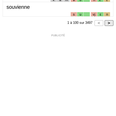
souvienne
s
u
vj
ɛ
n
1
à
100
sur
3497
PUBLICITÉ