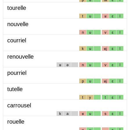
tourelle
t
u
ʁ
ɛ
l
nouvelle
n
u
v
ɛ
l
courriel
k
u
ʁj
ɛ
l
renouvelle
ʁ
ə
n
u
v
ɛ
l
pourriel
p
u
ʁj
ɛ
l
tutelle
t
y
t
ɛ
l
carrousel
k
a
ʁ
u
s
ɛ
l
rouelle
ʁ
u
ɛ
l