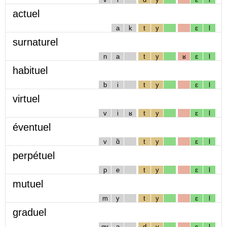
actuel
a
k
t
y
ɛ
l
surnaturel
n
a
t
y
ʁ
ɛ
l
habituel
b
i
t
y
ɛ
l
virtuel
v
i
ʁ
t
y
ɛ
l
éventuel
v
ɑ̃
t
y
ɛ
l
perpétuel
p
e
t
y
ɛ
l
mutuel
m
y
t
y
ɛ
l
graduel
gʁ
a
d
y
ɛ
l