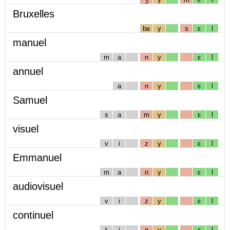
Bruxelles
bʁ
y
s
ɛ
l
manuel
m
a
n
y
ɛ
l
annuel
a
n
y
ɛ
l
Samuel
s
a
m
y
ɛ
l
visuel
v
i
z
y
ɛ
l
Emmanuel
m
a
n
y
ɛ
l
audiovisuel
v
i
z
y
ɛ
l
continuel
t
i
n
y
ɛ
l