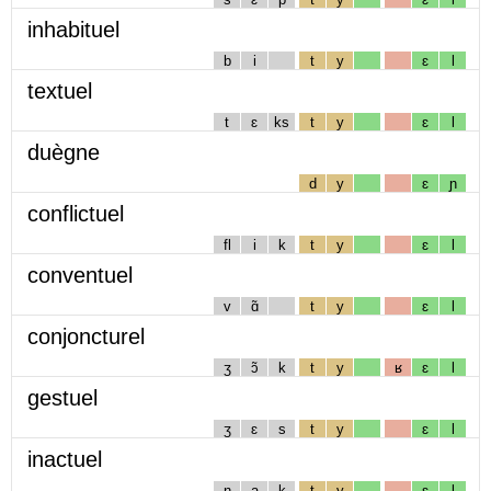
inhabituel
b
i
t
y
ɛ
l
textuel
t
ɛ
ks
t
y
ɛ
l
duègne
d
y
ɛ
ɲ
conflictuel
fl
i
k
t
y
ɛ
l
conventuel
v
ɑ̃
t
y
ɛ
l
conjoncturel
ʒ
ɔ̃
k
t
y
ʁ
ɛ
l
gestuel
ʒ
ɛ
s
t
y
ɛ
l
inactuel
n
a
k
t
y
ɛ
l