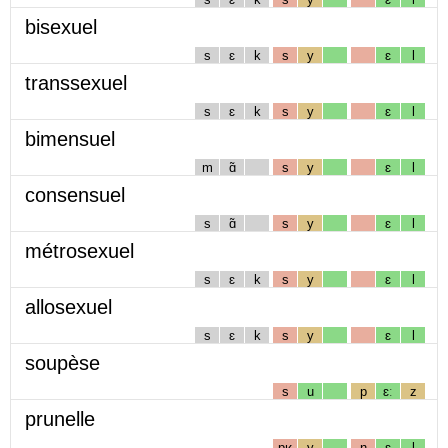
bisexuel
s
ɛ
k
s
y
ɛ
l
transsexuel
s
ɛ
k
s
y
ɛ
l
bimensuel
m
ɑ̃
s
y
ɛ
l
consensuel
s
ɑ̃
s
y
ɛ
l
métrosexuel
s
ɛ
k
s
y
ɛ
l
allosexuel
s
ɛ
k
s
y
ɛ
l
soupèse
s
u
p
ɛː
z
prunelle
pʁ
y
n
ɛ
l