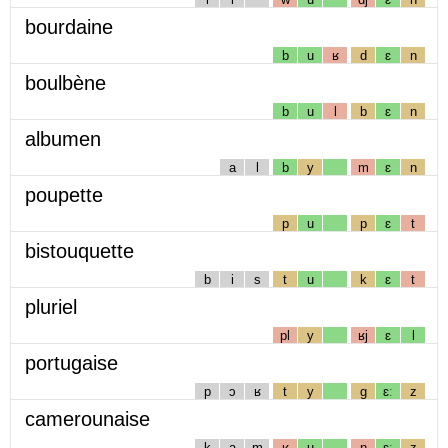
bourdaine
b
u
ʁ
d
ɛ
n
boulbène
b
u
l
b
ɛ
n
albumen
a
l
b
y
m
ɛ
n
poupette
p
u
p
ɛ
t
bistouquette
b
i
s
t
u
k
ɛ
t
pluriel
pl
y
ʁj
ɛ
l
portugaise
p
ɔ
ʁ
t
y
g
ɛː
z
camerounaise
k
a
m
ʁ
u
n
ɛː
z