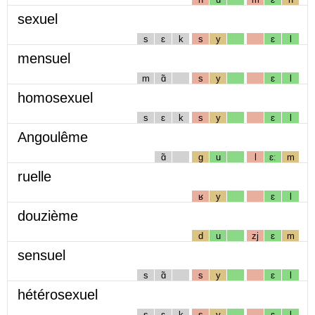
sexuel
s
ɛ
k
s
y
ɛ
l
mensuel
m
ɑ̃
s
y
ɛ
l
homosexuel
s
ɛ
k
s
y
ɛ
l
Angoulême
ɑ̃
g
u
l
ɛː
m
ruelle
ʁ
y
ɛ
l
douzième
d
u
zj
ɛ
m
sensuel
s
ɑ̃
s
y
ɛ
l
hétérosexuel
s
ɛ
k
s
y
ɛ
l