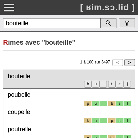
[ ʁim.sɔ.lid ]
R
imes avec "bouteille"
1
à
100
sur
3497
bouteille
poubelle
p
u
b
ɛ
l
coupelle
k
u
p
ɛ
l
poutrelle
p
u
tʁ
ɛ
l