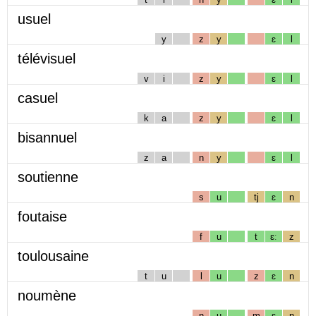
usuel
y
z
y
ɛ
l
télévisuel
v
i
z
y
ɛ
l
casuel
k
a
z
y
ɛ
l
bisannuel
z
a
n
y
ɛ
l
soutienne
s
u
tj
ɛ
n
foutaise
f
u
t
ɛː
z
toulousaine
t
u
l
u
z
ɛ
n
noumène
n
u
m
ɛ
n