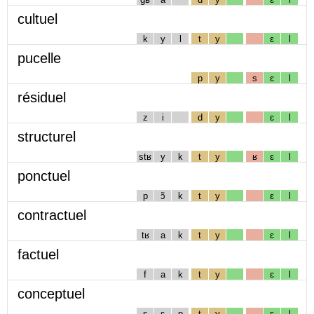
cultuel
k
y
l
t
y
ɛ
l
pucelle
p
y
s
ɛ
l
résiduel
z
i
d
y
ɛ
l
structurel
stʁ
y
k
t
y
ʁ
ɛ
l
ponctuel
p
ɔ̃
k
t
y
ɛ
l
contractuel
tʁ
a
k
t
y
ɛ
l
factuel
f
a
k
t
y
ɛ
l
conceptuel
s
ɛ
p
t
y
ɛ
l