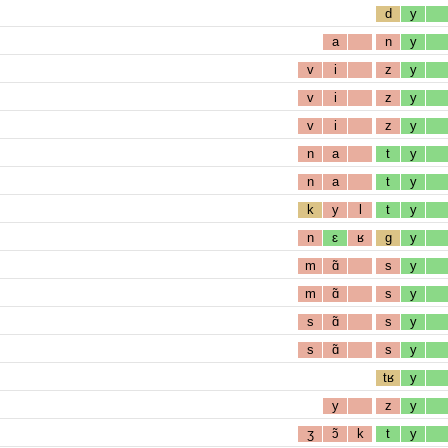
d
y
a
n
y
v
i
z
y
v
i
z
y
v
i
z
y
n
a
t
y
n
a
t
y
k
y
l
t
y
n
ɛ
ʁ
g
y
m
ɑ̃
s
y
m
ɑ̃
s
y
s
ɑ̃
s
y
s
ɑ̃
s
y
tʁ
y
y
z
y
ʒ
ɔ̃
k
t
y