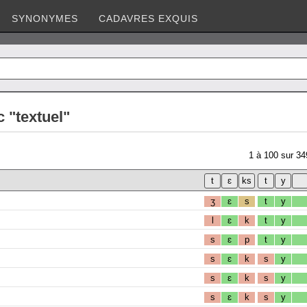
SYNONYMES
CADAVRES EXQUIS
 "textuel"
1
à
100
sur
34
ʒ
ɛ
s
t
y
l
ɛ
k
t
y
s
ɛ
p
t
y
s
ɛ
k
s
y
s
ɛ
k
s
y
s
ɛ
k
s
y