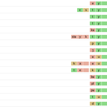
ʁ
y
ɛ
s
t
y
t
y
t
y
kʁ
y
stʁ
y
k
t
y
p
y
ʒ
y
ʁ
u
k
a
ʁ
u
t
e
k
y
bʁ
y
pl
y
pʁ
y
t
u
d
y