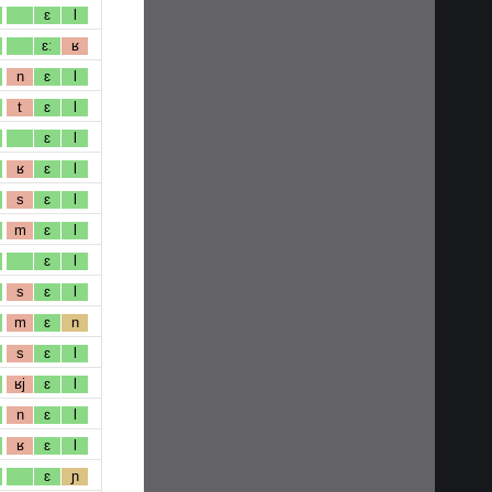
ɛ
l
ɛː
ʁ
n
ɛ
l
t
ɛ
l
ɛ
l
ʁ
ɛ
l
s
ɛ
l
m
ɛ
l
ɛ
l
s
ɛ
l
m
ɛ
n
s
ɛ
l
ʁj
ɛ
l
n
ɛ
l
ʁ
ɛ
l
ɛ
ɲ