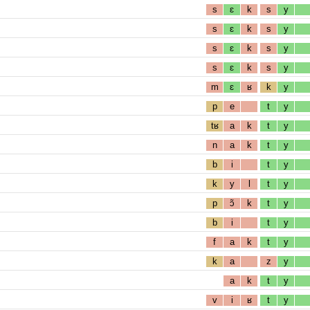
s
ɛ
k
s
y
s
ɛ
k
s
y
s
ɛ
k
s
y
s
ɛ
k
s
y
m
ɛ
ʁ
k
y
p
e
t
y
tʁ
a
k
t
y
n
a
k
t
y
b
i
t
y
k
y
l
t
y
p
ɔ̃
k
t
y
b
i
t
y
f
a
k
t
y
k
a
z
y
a
k
t
y
v
i
ʁ
t
y