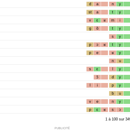
d
a
n
y
st
a
t
y
v
ɛ
ʁ
m
i
g
ɑ̃
t
y
s
y
p
ɔ
ʁ
t
y
p
e
ʁ
y
n
u
s
ɛ
l
y
ɔ̃
d
y
l
i
p
y
b
u
v
e
n
y
p
ɛ
ʁ
s
ɔ
1
à
100
sur
34
PUBLICITÉ