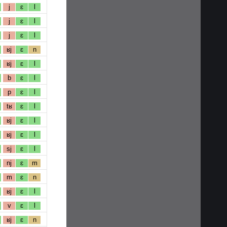
j
ɛ
l
j
ɛ
l
j
ɛ
l
ʁj
ɛ
n
ʁj
ɛ
l
b
ɛ
l
p
ɛ
l
tʁ
ɛ
l
ʁj
ɛ
l
ʁj
ɛ
l
sj
ɛ
l
nj
ɛ
m
m
ɛ
n
ʁj
ɛ
l
v
ɛ
l
ʁj
ɛ
n