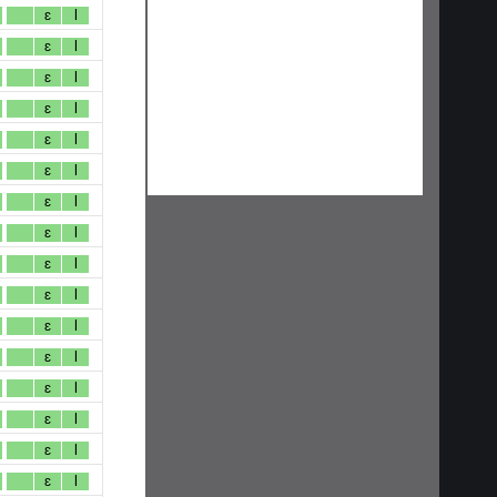
ɛ
l
ɛ
l
ɛ
l
ɛ
l
ɛ
l
ɛ
l
ɛ
l
ɛ
l
ɛ
l
ɛ
l
ɛ
l
ɛ
l
ɛ
l
ɛ
l
ɛ
l
ɛ
l