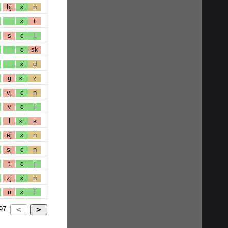
bj
ɛ
n
ɛ
t
s
ɛ
l
ɛ
sk
ɛ
d
g
ɛː
z
vj
ɛ
n
v
ɛ
l
l
ɛː
ʁ
ʁj
ɛ
n
sj
ɛ
n
t
ɛ
j
zj
ɛ
n
n
ɛ
l
97