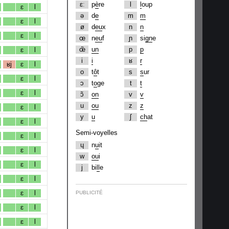
ɛː
p
è
re
l
l
oup
ɛ
l
ə
d
e
m
m
ɛ
l
ø
d
eu
x
n
n
ɛ
l
œ
n
eu
f
ɲ
si
gn
e
œ̃
un
p
p
ɛ
l
i
i
ʁ
r
ʁj
ɛ
l
o
t
ô
t
s
s
ur
ɛ
l
ɔ
t
o
ge
t
t
ɛ
l
ɔ̃
on
v
v
u
ou
z
z
ɛ
l
y
u
ʃ
ch
at
ɛ
l
Semi-voyelles
ɛ
l
ɥ
n
u
it
ɛ
l
w
ou
i
ɛ
l
j
bi
ll
e
ɛ
l
ɛ
l
PUBLICITÉ
ɛ
l
ɛ
l