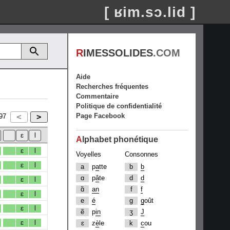
[ ʁim.sɔ.lid ]
R
IMESSOLIDES
.COM
Aide
Recherches fréquentes
Commentaire
Politique de confidentialité
Page Facebook
97
A
lphabet phonétique
ɛ
l
Voyelles
Consonnes
ɛ
l
a
p
a
tte
b
b
ɑ
p
â
te
d
d
ɛ
l
ɑ̃
an
f
f
ɛ
l
e
é
g
g
oût
ɛ
l
ẽ
p
in
ʒ
J
ɛ
l
ɛ
z
è
le
k
c
ou