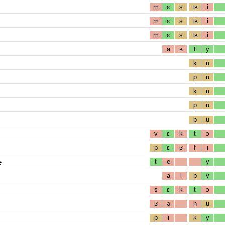
m
ɛ
s
tʁ
i
m
ɛ
s
tʁ
i
m
ɛ
s
tʁ
i
a
ʁ
t
y
k
u
p
u
k
u
p
u
p
u
v
ɛ
k
t
ɔ
p
ɛ
ʁ
f
i
e
t
e
y
a
l
b
y
s
ɛ
k
t
ɔ
ʁ
ə
n
u
p
i
k
y