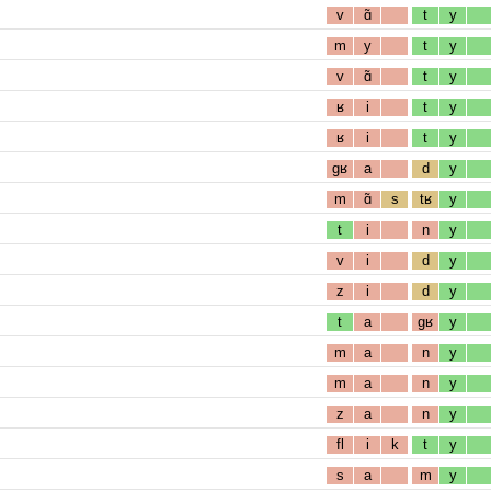
v
ɑ̃
t
y
m
y
t
y
v
ɑ̃
t
y
ʁ
i
t
y
ʁ
i
t
y
gʁ
a
d
y
m
ɑ̃
s
tʁ
y
t
i
n
y
v
i
d
y
z
i
d
y
t
a
gʁ
y
m
a
n
y
m
a
n
y
z
a
n
y
fl
i
k
t
y
s
a
m
y