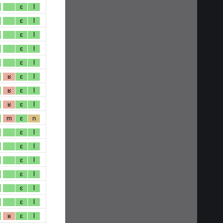
ɛ
l
ɛ
l
ɛ
l
ɛ
l
ɛ
l
ʁ
ɛ
l
ʁ
ɛ
l
ʁ
ɛ
l
m
ɛ
n
ɛ
l
ɛ
l
ɛ
l
ɛ
l
ɛ
l
ɛ
l
ʁ
ɛ
l