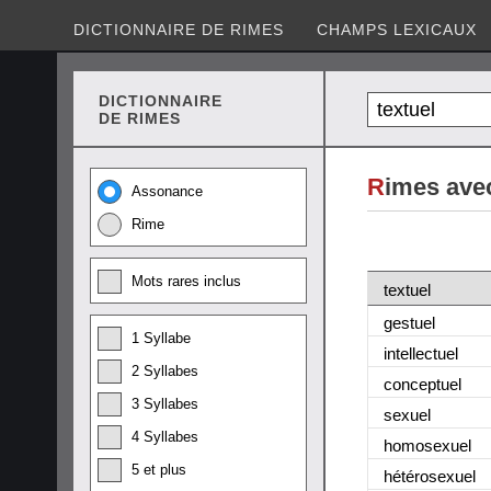
DICTIONNAIRE DE RIMES
CHAMPS LEXICAUX
DICTIONNAIRE
DE RIMES
R
imes avec
Assonance
Rime
Mots rares inclus
textuel
gestuel
1 Syllabe
intellectuel
2 Syllabes
conceptuel
3 Syllabes
sexuel
4 Syllabes
homosexuel
5 et plus
hétérosexuel