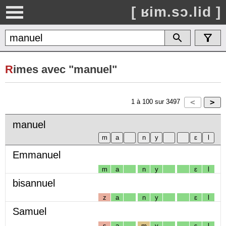
[ ʁim.sɔ.lid ]
R
imes avec "manuel"
1
à
100
sur
3497
manuel
Emmanuel
m
a
n
y
ɛ
l
bisannuel
z
a
n
y
ɛ
l
Samuel
s
a
m
y
ɛ
l