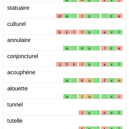
statuaire
st
a
t
y
ɛː
ʁ
culturel
k
y
l
t
y
ʁ
ɛ
l
annulaire
a
n
y
l
ɛː
ʁ
conjoncturel
ʒ
ɔ̃
k
t
y
ʁ
ɛ
l
acouphène
a
k
u
f
ɛ
n
alouette
a
l
u
ɛ
t
tunnel
t
y
n
ɛ
l
tutelle
t
y
t
ɛ
l