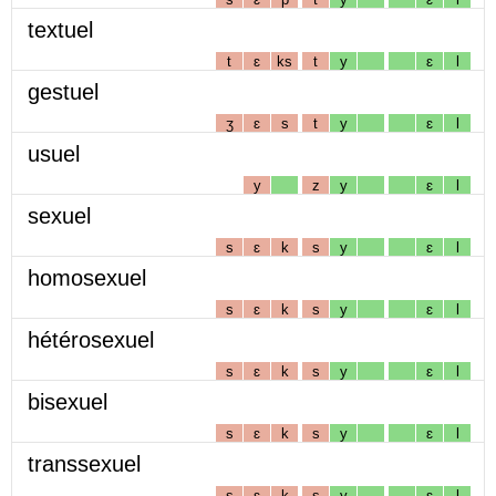
textuel
t
ɛ
ks
t
y
ɛ
l
gestuel
ʒ
ɛ
s
t
y
ɛ
l
usuel
y
z
y
ɛ
l
sexuel
s
ɛ
k
s
y
ɛ
l
homosexuel
s
ɛ
k
s
y
ɛ
l
hétérosexuel
s
ɛ
k
s
y
ɛ
l
bisexuel
s
ɛ
k
s
y
ɛ
l
transsexuel
s
ɛ
k
s
y
ɛ
l