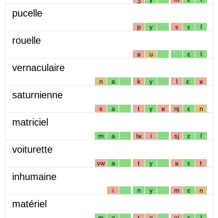
pucelle
p
y
s
ɛ
l
rouelle
ʁ
u
ɛ
l
vernaculaire
n
a
k
y
l
ɛː
ʁ
saturnienne
s
a
t
y
ʁ
nj
ɛ
n
matriciel
m
a
tʁ
i
sj
ɛ
l
voiturette
vw
a
t
y
ʁ
ɛ
t
inhumaine
i
n
y
m
ɛ
n
matériel
m
a
t
e
ʁj
ɛ
l