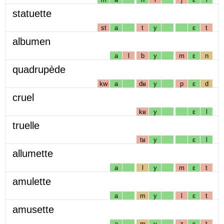
statuette
st
a
t
y
ɛ
t
albumen
a
l
b
y
m
ɛ
n
quadrupède
kw
a
dʁ
y
p
ɛ
d
cruel
kʁ
y
ɛ
l
truelle
tʁ
y
ɛ
l
allumette
a
l
y
m
ɛ
t
amulette
a
m
y
l
ɛ
t
amusette
a
m
y
z
ɛ
t