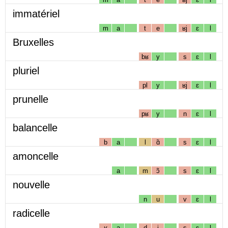
immatériel
m
a
t
e
ʁj
ɛ
l
Bruxelles
bʁ
y
s
ɛ
l
pluriel
pl
y
ʁj
ɛ
l
prunelle
pʁ
y
n
ɛ
l
balancelle
b
a
l
ɑ̃
s
ɛ
l
amoncelle
a
m
ɔ̃
s
ɛ
l
nouvelle
n
u
v
ɛ
l
radicelle
ʁ
a
d
i
s
ɛ
l