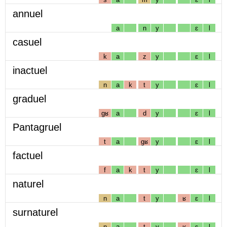
annuel
a
n
y
ɛ
l
casuel
k
a
z
y
ɛ
l
inactuel
n
a
k
t
y
ɛ
l
graduel
gʁ
a
d
y
ɛ
l
Pantagruel
t
a
gʁ
y
ɛ
l
factuel
f
a
k
t
y
ɛ
l
naturel
n
a
t
y
ʁ
ɛ
l
surnaturel
n
a
t
y
ʁ
ɛ
l