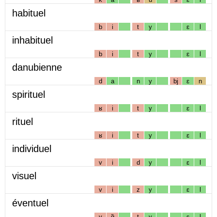
habituel
b
i
t
y
ɛ
l
inhabituel
b
i
t
y
ɛ
l
danubienne
d
a
n
y
bj
ɛ
n
spirituel
ʁ
i
t
y
ɛ
l
rituel
ʁ
i
t
y
ɛ
l
individuel
v
i
d
y
ɛ
l
visuel
v
i
z
y
ɛ
l
éventuel
v
ɑ̃
t
y
ɛ
l