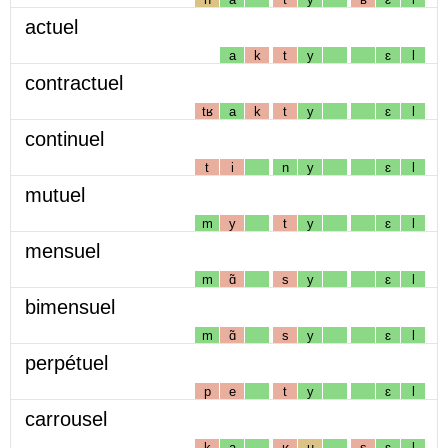
actuel
a
k
t
y
ɛ
l
contractuel
tʁ
a
k
t
y
ɛ
l
continuel
t
i
n
y
ɛ
l
mutuel
m
y
t
y
ɛ
l
mensuel
m
ɑ̃
s
y
ɛ
l
bimensuel
m
ɑ̃
s
y
ɛ
l
perpétuel
p
e
t
y
ɛ
l
carrousel
k
a
ʁ
u
s
ɛ
l