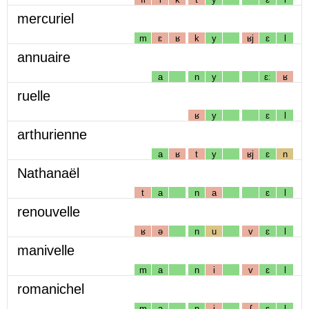
mercuriel
m
ɛ
ʁ
k
y
ʁj
ɛ
l
annuaire
a
n
y
ɛː
ʁ
ruelle
ʁ
y
ɛ
l
arthurienne
a
ʁ
t
y
ʁj
ɛ
n
Nathanaël
t
a
n
a
ɛ
l
renouvelle
ʁ
ə
n
u
v
ɛ
l
manivelle
m
a
n
i
v
ɛ
l
romanichel
m
a
n
i
ʃ
ɛ
l