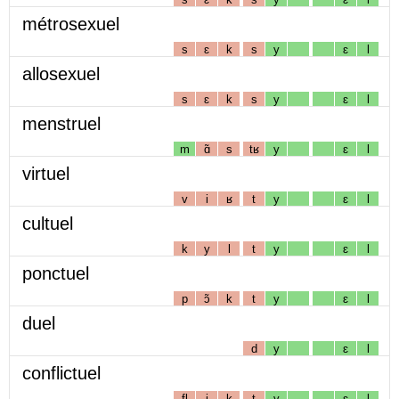
métrosexuel
s
ɛ
k
s
y
ɛ
l
allosexuel
s
ɛ
k
s
y
ɛ
l
menstruel
m
ɑ̃
s
tʁ
y
ɛ
l
virtuel
v
i
ʁ
t
y
ɛ
l
cultuel
k
y
l
t
y
ɛ
l
ponctuel
p
ɔ̃
k
t
y
ɛ
l
duel
d
y
ɛ
l
conflictuel
fl
i
k
t
y
ɛ
l