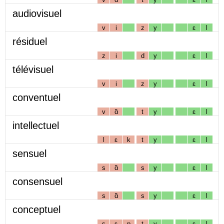
audiovisuel
v
i
z
y
ɛ
l
résiduel
z
i
d
y
ɛ
l
télévisuel
v
i
z
y
ɛ
l
conventuel
v
ɑ̃
t
y
ɛ
l
intellectuel
l
ɛ
k
t
y
ɛ
l
sensuel
s
ɑ̃
s
y
ɛ
l
consensuel
s
ɑ̃
s
y
ɛ
l
conceptuel
s
ɛ
p
t
y
ɛ
l