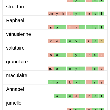
structurel
stʁ
y
k
t
y
ʁ
ɛ
l
Raphaël
ʁ
a
f
a
ɛ
l
vénusienne
v
e
n
y
zj
ɛ
n
salutaire
s
a
l
y
t
ɛː
ʁ
granulaire
gʁ
a
n
y
l
ɛː
ʁ
maculaire
m
a
k
y
l
ɛː
ʁ
Annabel
a
n
a
b
ɛ
l
jumelle
ʒ
y
m
ɛ
l