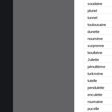
soudaine
pluriel
tunnel
toulousaine
dunette
noumène
surprenne
boulbène
Juliette
pénultième
turkmène
tutelle
pendulette
enculette
roumaine
pucelle