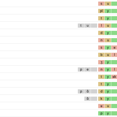
s
u
pl
y
t
y
t
u
l
u
d
y
n
u
s
y
ʁ
b
u
l
ʒ
y
p
e
n
y
l
t
y
ʁk
t
y
p
ɑ̃
d
y
ɑ̃
k
y
ʁ
u
p
y