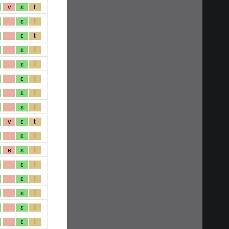
v
ɛ
t
ɛ
l
ɛ
t
ɛ
l
ɛ
l
ɛ
l
ɛ
l
ɛ
l
v
ɛ
t
ɛ
l
ʁ
ɛ
l
ɛ
l
ɛ
l
ɛ
l
ɛ
l
ɛ
l