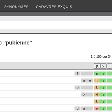
SYNONYMES
CADAVRES EXQUIS
c "pubienne"
1
à
100
sur
34
l
i
p
y
a
ʁ
t
y
p
i
k
y
ɔ̃
d
y
k
y
d
a
n
y