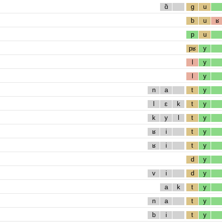
ɑ̃
g
u
b
u
ʁ
p
u
pʁ
y
l
y
l
y
n
a
t
y
l
ɛ
k
t
y
k
y
l
t
y
ʁ
i
t
y
ʁ
i
t
y
d
y
v
i
d
y
a
k
t
y
n
a
t
y
b
i
t
y