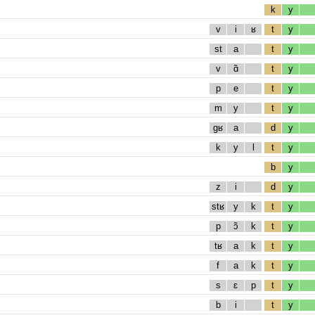
k
y
v
i
ʁ
t
y
st
a
t
y
v
ɑ̃
t
y
p
e
t
y
m
y
t
y
gʁ
a
d
y
k
y
l
t
y
b
y
z
i
d
y
stʁ
y
k
t
y
p
ɔ̃
k
t
y
tʁ
a
k
t
y
f
a
k
t
y
s
ɛ
p
t
y
b
i
t
y