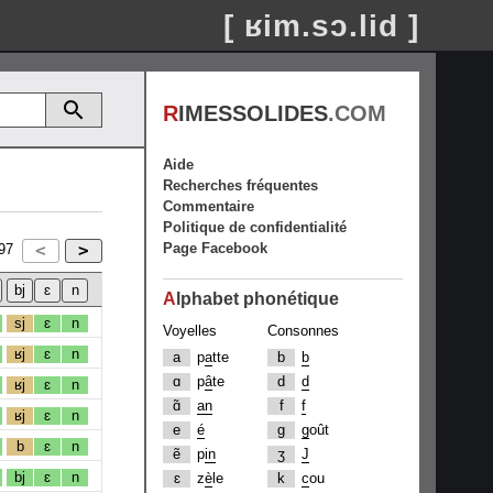
[ ʁim.sɔ.lid ]
R
IMESSOLIDES
.COM
Aide
Recherches fréquentes
Commentaire
Politique de confidentialité
Page Facebook
97
A
lphabet phonétique
sj
ɛ
n
Voyelles
Consonnes
ʁj
ɛ
n
a
p
a
tte
b
b
ɑ
p
â
te
d
d
ʁj
ɛ
n
ɑ̃
an
f
f
ʁj
ɛ
n
e
é
g
g
oût
b
ɛ
n
ẽ
p
in
ʒ
J
bj
ɛ
n
ɛ
z
è
le
k
c
ou