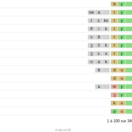
b
y
vw
a
t
y
t
ɛ
ks
t
y
fl
i
k
t
y
v
ɑ̃
t
y
ʒ
ɔ̃
k
t
y
ʒ
ɛ
s
t
y
n
a
k
t
y
ɑ̃
d
u
d
u
a
m
y
ʒ
y
k
u
p
u
1
à
100
sur
34
PUBLICITÉ