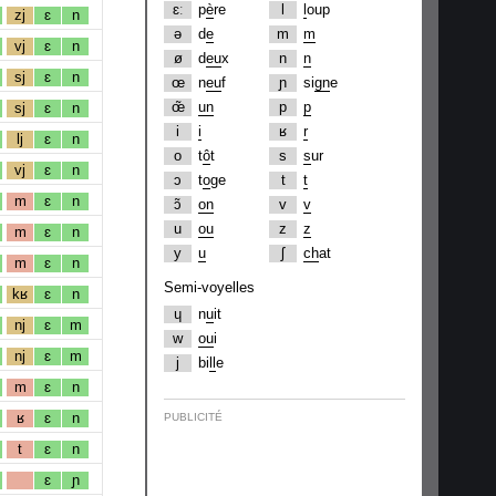
ɛː
p
è
re
l
l
oup
zj
ɛ
n
ə
d
e
m
m
vj
ɛ
n
ø
d
eu
x
n
n
sj
ɛ
n
œ
n
eu
f
ɲ
si
gn
e
œ̃
un
p
p
sj
ɛ
n
i
i
ʁ
r
lj
ɛ
n
o
t
ô
t
s
s
ur
vj
ɛ
n
ɔ
t
o
ge
t
t
m
ɛ
n
ɔ̃
on
v
v
u
ou
z
z
m
ɛ
n
y
u
ʃ
ch
at
m
ɛ
n
Semi-voyelles
kʁ
ɛ
n
ɥ
n
u
it
nj
ɛ
m
w
ou
i
nj
ɛ
m
j
bi
ll
e
m
ɛ
n
ʁ
ɛ
n
PUBLICITÉ
t
ɛ
n
ɛ
ɲ