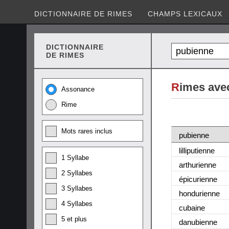
DICTIONNAIRE DE RIMES
CHAMPS LEXICAUX
DICTIONNAIRE
DE RIMES
R
imes ave
Assonance
Rime
Mots rares inclus
pubienne
lilliputienne
1 Syllabe
arthurienne
2 Syllabes
épicurienne
3 Syllabes
hondurienne
4 Syllabes
cubaine
5 et plus
danubienne