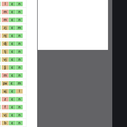
l
ɛ
n
m
ɛ
n
m
ɛ
n
zj
ɛ
m
nj
ɛ
n
dj
ɛ
n
tj
ɛ
n
vj
ɛ
n
ʃj
ɛ
n
m
ɛ
n
pʁ
ɛː
m
ʁj
ɛ
l
z
ɛ
n
f
ɛ
n
vj
ɛ
n
b
ɛ
n