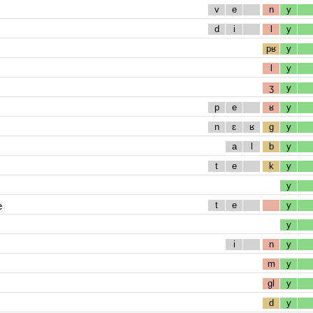
v
e
n
y
d
i
l
y
pʁ
y
l
y
ʒ
y
p
e
ʁ
y
n
ɛ
ʁ
g
y
a
l
b
y
t
e
k
y
y
e
t
e
y
y
i
n
y
m
y
gl
y
d
y