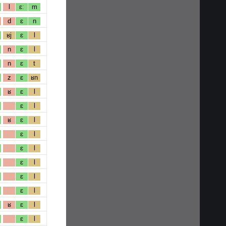
l
ɛː
m
d
ɛ
n
ʁj
ɛ
l
n
ɛ
l
n
ɛ
t
z
ɛ
ʁn
ʁ
ɛ
l
ɛ
l
ʁ
ɛ
l
ɛ
l
ɛ
l
ɛ
l
ɛ
l
ɛ
l
ʁ
ɛ
l
ɛ
l