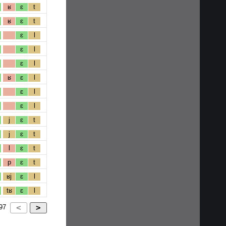
ʁ
ɛ
t
ʁ
ɛ
t
ɛ
l
ɛ
l
ɛ
l
ʁ
ɛ
l
ɛ
l
ɛ
l
j
ɛ
t
j
ɛ
t
l
ɛ
t
p
ɛ
t
ʁj
ɛ
l
tʁ
ɛ
l
97