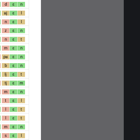
d
ɛ
n
ʁj
ɛ
l
n
ɛ
l
z
ɛ
n
n
ɛ
t
m
ɛ
n
pʁ
ɛ
n
b
ɛ
n
lj
ɛ
t
tj
ɛ
m
m
ɛ
n
t
ɛ
l
l
ɛ
t
l
ɛ
t
m
ɛ
n
s
ɛ
l