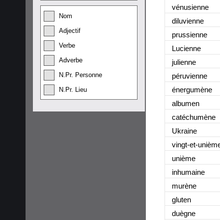
vénusienne
Nom
diluvienne
Adjectif
prussienne
Verbe
Lucienne
Adverbe
julienne
N.Pr. Personne
péruvienne
énergumène
N.Pr. Lieu
albumen
catéchumène
Ukraine
vingt-et-unièm
unième
inhumaine
murène
gluten
duègne