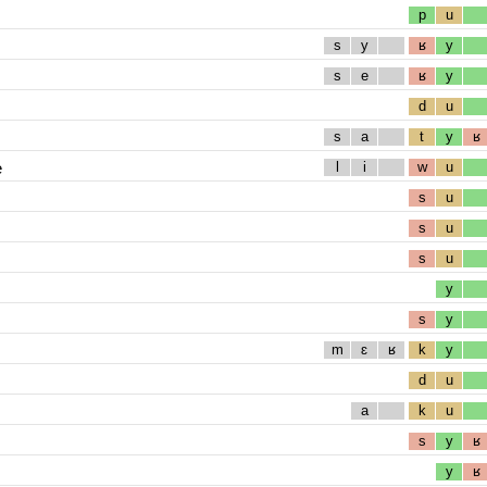
p
u
s
y
ʁ
y
s
e
ʁ
y
d
u
s
a
t
y
ʁ
e
l
i
w
u
s
u
s
u
s
u
y
s
y
m
ɛ
ʁ
k
y
d
u
a
k
u
s
y
ʁ
y
ʁ