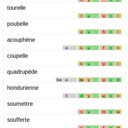
tourelle
t
u
ʁ
ɛ
l
poubelle
p
u
b
ɛ
l
acouphène
a
k
u
f
ɛ
n
coupelle
k
u
p
ɛ
l
quadrupède
kw
a
dʁ
y
p
ɛ
d
hondurienne
ɔ̃
d
y
ʁj
ɛ
n
soumettre
s
u
m
ɛ
tʁ
soufferte
s
u
f
ɛ
ʁt