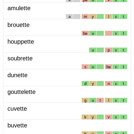
amulette
a
m
y
l
ɛ
t
brouette
bʁ
u
ɛ
t
houppette
u
p
ɛ
t
soubrette
s
u
bʁ
ɛ
t
dunette
d
y
n
ɛ
t
gouttelette
g
u
t
l
ɛ
t
cuvette
k
y
v
ɛ
t
buvette
b
y
v
ɛ
t