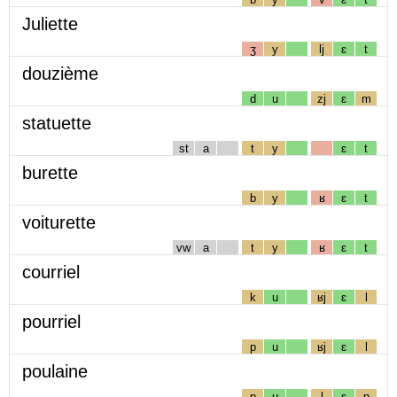
Juliette
ʒ
y
lj
ɛ
t
douzième
d
u
zj
ɛ
m
statuette
st
a
t
y
ɛ
t
burette
b
y
ʁ
ɛ
t
voiturette
vw
a
t
y
ʁ
ɛ
t
courriel
k
u
ʁj
ɛ
l
pourriel
p
u
ʁj
ɛ
l
poulaine
p
u
l
ɛ
n