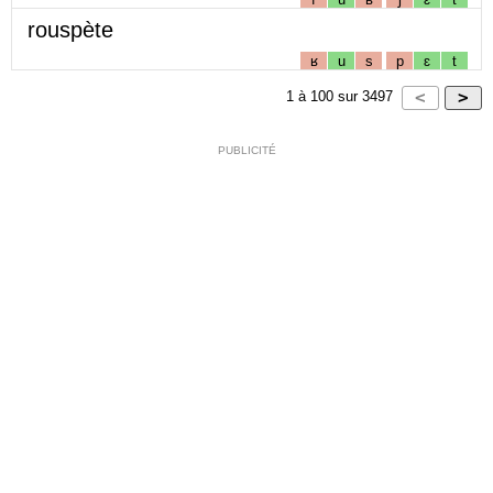
rouspète
ʁ
u
s
p
ɛ
t
1
à
100
sur
3497
PUBLICITÉ