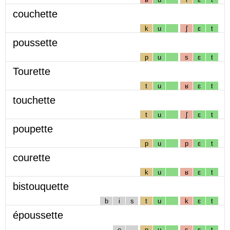
couchette
k
u
ʃ
ɛ
t
poussette
p
u
s
ɛ
t
Tourette
t
u
ʁ
ɛ
t
touchette
t
u
ʃ
ɛ
t
poupette
p
u
p
ɛ
t
courette
k
u
ʁ
ɛ
t
bistouquette
b
i
s
t
u
k
ɛ
t
époussette
e
p
u
s
ɛ
t