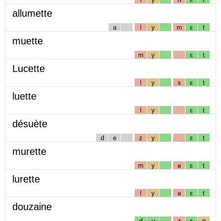
allumette
a
l
y
m
ɛ
t
muette
m
y
ɛ
t
Lucette
l
y
s
ɛ
t
luette
l
y
ɛ
t
désuète
d
e
z
y
ɛ
t
murette
m
y
ʁ
ɛ
t
lurette
l
y
ʁ
ɛ
t
douzaine
d
u
z
ɛ
n