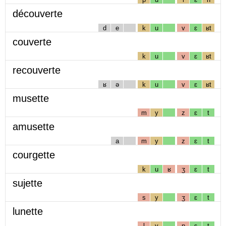
découverte
d
e
k
u
v
ɛ
ʁt
couverte
k
u
v
ɛ
ʁt
recouverte
ʁ
ə
k
u
v
ɛ
ʁt
musette
m
y
z
ɛ
t
amusette
a
m
y
z
ɛ
t
courgette
k
u
ʁ
ʒ
ɛ
t
sujette
s
y
ʒ
ɛ
t
lunette
l
y
n
ɛ
t