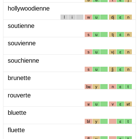
hollywoodienne
l
i
w
u
dj
ɛ
n
soutienne
s
u
tj
ɛ
n
souvienne
s
u
vj
ɛ
n
souchienne
s
u
ʃj
ɛ
n
brunette
bʁ
y
n
ɛ
t
rouverte
ʁ
u
v
ɛ
ʁt
bluette
bl
y
ɛ
t
fluette
fl
y
ɛ
t