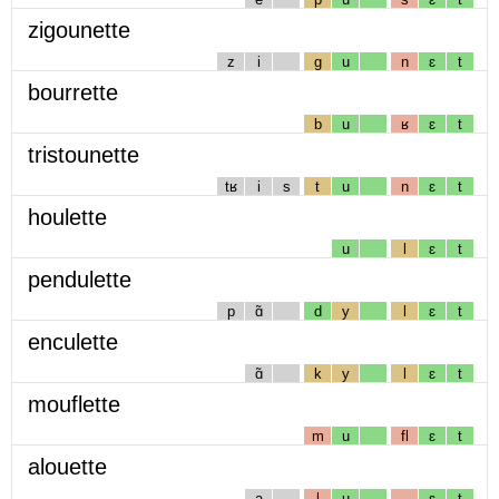
zigounette
z
i
g
u
n
ɛ
t
bourrette
b
u
ʁ
ɛ
t
tristounette
tʁ
i
s
t
u
n
ɛ
t
houlette
u
l
ɛ
t
pendulette
p
ɑ̃
d
y
l
ɛ
t
enculette
ɑ̃
k
y
l
ɛ
t
mouflette
m
u
fl
ɛ
t
alouette
a
l
u
ɛ
t