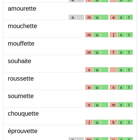
amourette
a
m
u
ʁ
ɛ
t
mouchette
m
u
ʃ
ɛ
t
mouffette
m
u
f
ɛ
t
souhaite
s
u
ɛ
t
roussette
ʁ
u
s
ɛ
t
soumette
s
u
m
ɛ
t
chouquette
ʃ
u
k
ɛ
t
éprouvette
e
pʁ
u
v
ɛ
t