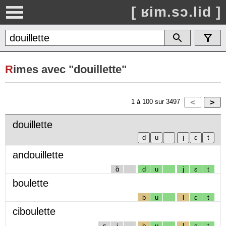
[ ʁim.sɔ.lid ]
R
imes avec "douillette"
1
à
100
sur
3497
douillette
andouillette
ɑ̃
d
u
j
ɛ
t
boulette
b
u
l
ɛ
t
ciboulette
s
i
b
u
l
ɛ
t