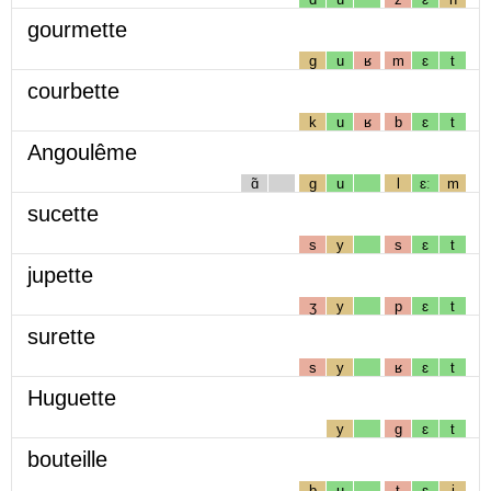
gourmette
g
u
ʁ
m
ɛ
t
courbette
k
u
ʁ
b
ɛ
t
Angoulême
ɑ̃
g
u
l
ɛː
m
sucette
s
y
s
ɛ
t
jupette
ʒ
y
p
ɛ
t
surette
s
y
ʁ
ɛ
t
Huguette
y
g
ɛ
t
bouteille
b
u
t
ɛ
j