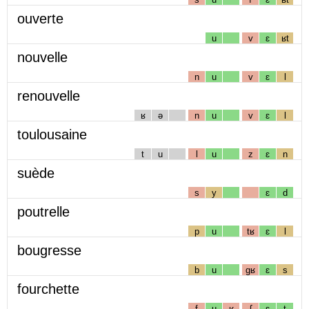
ouverte
u
v
ɛ
ʁt
nouvelle
n
u
v
ɛ
l
renouvelle
ʁ
ə
n
u
v
ɛ
l
toulousaine
t
u
l
u
z
ɛ
n
suède
s
y
ɛ
d
poutrelle
p
u
tʁ
ɛ
l
bougresse
b
u
gʁ
ɛ
s
fourchette
f
u
ʁ
ʃ
ɛ
t