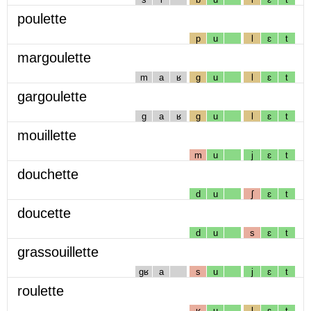
poulette
p
u
l
ɛ
t
margoulette
m
a
ʁ
g
u
l
ɛ
t
gargoulette
g
a
ʁ
g
u
l
ɛ
t
mouillette
m
u
j
ɛ
t
douchette
d
u
ʃ
ɛ
t
doucette
d
u
s
ɛ
t
grassouillette
gʁ
a
s
u
j
ɛ
t
roulette
ʁ
u
l
ɛ
t