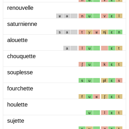
renouvelle
ʁ
ə
n
u
v
ɛ
l
saturnienne
s
a
t
y
ʁ
nj
ɛ
n
alouette
a
l
u
ɛ
t
chouquette
ʃ
u
k
ɛ
t
souplesse
s
u
pl
ɛ
s
fourchette
f
u
ʁ
ʃ
ɛ
t
houlette
u
l
ɛ
t
sujette
s
y
ʒ
ɛ
t