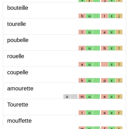
bouteille
b
u
t
ɛ
j
tourelle
t
u
ʁ
ɛ
l
poubelle
p
u
b
ɛ
l
rouelle
ʁ
u
ɛ
l
coupelle
k
u
p
ɛ
l
amourette
a
m
u
ʁ
ɛ
t
Tourette
t
u
ʁ
ɛ
t
mouffette
m
u
f
ɛ
t