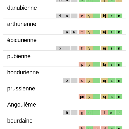
danubienne
d
a
n
y
bj
ɛ
n
arthurienne
a
ʁ
t
y
ʁj
ɛ
n
épicurienne
p
i
k
y
ʁj
ɛ
n
pubienne
p
y
bj
ɛ
n
hondurienne
ɔ̃
d
y
ʁj
ɛ
n
prussienne
pʁ
y
sj
ɛ
n
Angoulême
ɑ̃
g
u
l
ɛː
m
bourdaine
b
u
ʁ
d
ɛ
n