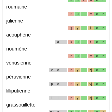
roumaine
ʁ
u
m
ɛ
n
julienne
ʒ
y
lj
ɛ
n
acouphène
a
k
u
f
ɛ
n
noumène
n
u
m
ɛ
n
vénusienne
v
e
n
y
zj
ɛ
n
péruvienne
p
e
ʁ
y
vj
ɛ
n
lilliputienne
l
i
p
y
sj
ɛ
n
grassouillette
gʁ
a
s
u
j
ɛ
t