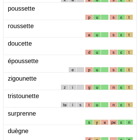
poussette
p
u
s
ɛ
t
roussette
ʁ
u
s
ɛ
t
doucette
d
u
s
ɛ
t
époussette
e
p
u
s
ɛ
t
zigounette
z
i
g
u
n
ɛ
t
tristounette
tʁ
i
s
t
u
n
ɛ
t
surprenne
s
y
ʁ
pʁ
ɛ
n
duègne
d
y
ɛ
ɲ