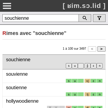
[ ʁim.sɔ.lid ]
R
imes avec "souchienne"
1
à
100
sur
3497
souchienne
souvienne
s
u
vj
ɛ
n
soutienne
s
u
tj
ɛ
n
hollywoodienne
l
i
w
u
dj
ɛ
n