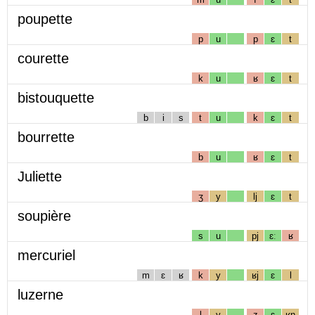
poupette
p
u
p
ɛ
t
courette
k
u
ʁ
ɛ
t
bistouquette
b
i
s
t
u
k
ɛ
t
bourrette
b
u
ʁ
ɛ
t
Juliette
ʒ
y
lj
ɛ
t
soupière
s
u
pj
ɛː
ʁ
mercuriel
m
ɛ
ʁ
k
y
ʁj
ɛ
l
luzerne
l
y
z
ɛ
ʁn