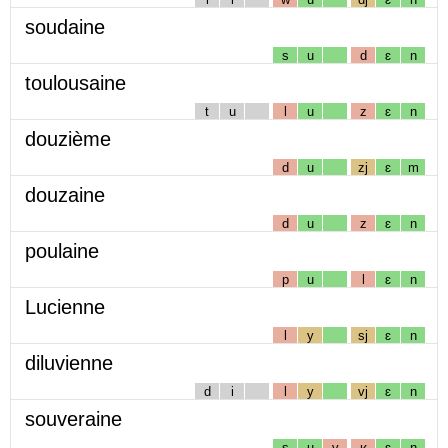
soudaine
s
u
d
ɛ
n
toulousaine
t
u
l
u
z
ɛ
n
douzième
d
u
zj
ɛ
m
douzaine
d
u
z
ɛ
n
poulaine
p
u
l
ɛ
n
Lucienne
l
y
sj
ɛ
n
diluvienne
d
i
l
y
vj
ɛ
n
souveraine
s
u
v
ʁ
ɛ
n