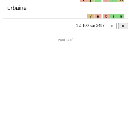
urbaine
y
ʁ
b
ɛ
n
1
à
100
sur
3497
PUBLICITÉ