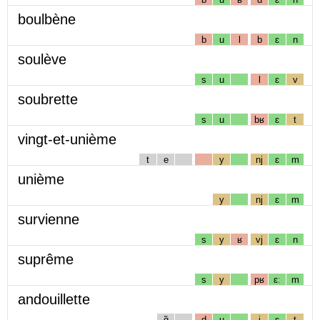
boulbène
b
u
l
b
ɛ
n
soulève
s
u
l
ɛ
v
soubrette
s
u
bʁ
ɛ
t
vingt-et-unième
t
e
y
nj
ɛ
m
unième
y
nj
ɛ
m
survienne
s
y
ʁ
vj
ɛ
n
suprême
s
y
pʁ
ɛː
m
andouillette
ɑ̃
d
u
j
ɛ
t