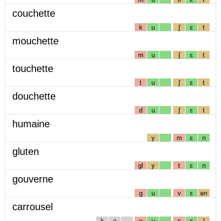
couchette
k
u
ʃ
ɛ
t
mouchette
m
u
ʃ
ɛ
t
touchette
t
u
ʃ
ɛ
t
douchette
d
u
ʃ
ɛ
t
humaine
y
m
ɛ
n
gluten
gl
y
t
ɛ
n
gouverne
g
u
v
ɛ
ʁn
carrousel
k
a
ʁ
u
s
ɛ
l