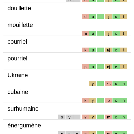
douillette
d
u
j
ɛ
t
mouillette
m
u
j
ɛ
t
courriel
k
u
ʁj
ɛ
l
pourriel
p
u
ʁj
ɛ
l
Ukraine
y
kʁ
ɛ
n
cubaine
k
y
b
ɛ
n
surhumaine
s
y
ʁ
y
m
ɛ
n
énergumène
n
ɛ
ʁ
g
y
m
ɛ
n