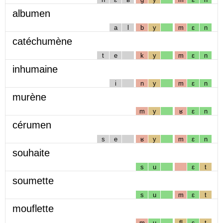
albumen
a
l
b
y
m
ɛ
n
catéchumène
t
e
k
y
m
ɛ
n
inhumaine
i
n
y
m
ɛ
n
murène
m
y
ʁ
ɛ
n
cérumen
s
e
ʁ
y
m
ɛ
n
souhaite
s
u
ɛ
t
soumette
s
u
m
ɛ
t
mouflette
m
u
fl
ɛ
t