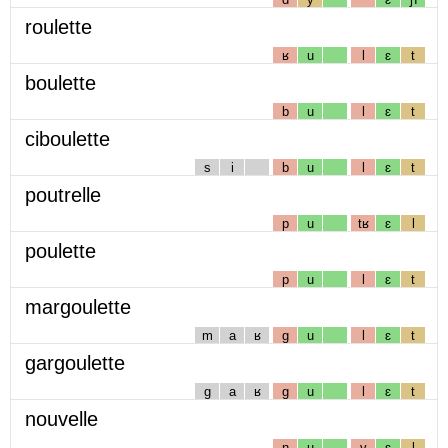
roulette
ʁ
u
l
ɛ
t
boulette
b
u
l
ɛ
t
ciboulette
s
i
b
u
l
ɛ
t
poutrelle
p
u
tʁ
ɛ
l
poulette
p
u
l
ɛ
t
margoulette
m
a
ʁ
g
u
l
ɛ
t
gargoulette
g
a
ʁ
g
u
l
ɛ
t
nouvelle
n
u
v
ɛ
l