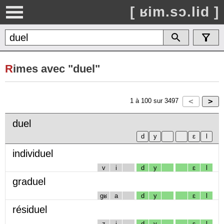
[ ʁim.sɔ.lid ]
R
imes avec "duel"
1
à
100
sur
3497
duel
individuel
v
i
d
y
ɛ
l
graduel
gʁ
a
d
y
ɛ
l
résiduel
z
i
d
y
ɛ
l