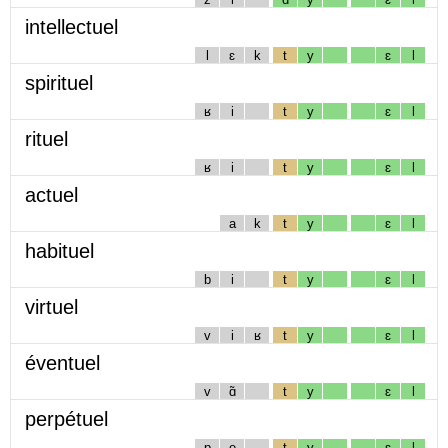
intellectuel
l
ɛ
k
t
y
ɛ
l
spirituel
ʁ
i
t
y
ɛ
l
rituel
ʁ
i
t
y
ɛ
l
actuel
a
k
t
y
ɛ
l
habituel
b
i
t
y
ɛ
l
virtuel
v
i
ʁ
t
y
ɛ
l
éventuel
v
ɑ̃
t
y
ɛ
l
perpétuel
p
e
t
y
ɛ
l