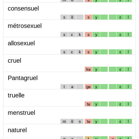
consensuel
s
ɑ̃
s
y
ɛ
l
métrosexuel
s
ɛ
k
s
y
ɛ
l
allosexuel
s
ɛ
k
s
y
ɛ
l
cruel
kʁ
y
ɛ
l
Pantagruel
t
a
gʁ
y
ɛ
l
truelle
tʁ
y
ɛ
l
menstruel
m
ɑ̃
s
tʁ
y
ɛ
l
naturel
n
a
t
y
ʁ
ɛ
l