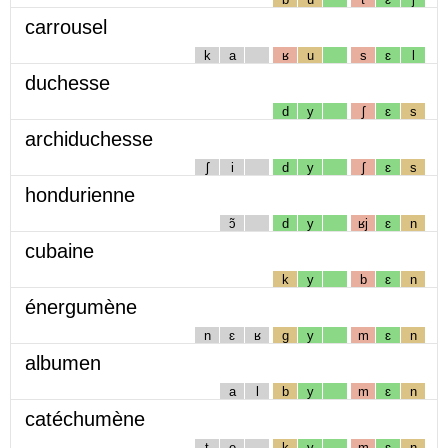
carrousel
k
a
ʁ
u
s
ɛ
l
duchesse
d
y
ʃ
ɛ
s
archiduchesse
ʃ
i
d
y
ʃ
ɛ
s
hondurienne
ɔ̃
d
y
ʁj
ɛ
n
cubaine
k
y
b
ɛ
n
énergumène
n
ɛ
ʁ
g
y
m
ɛ
n
albumen
a
l
b
y
m
ɛ
n
catéchumène
t
e
k
y
m
ɛ
n