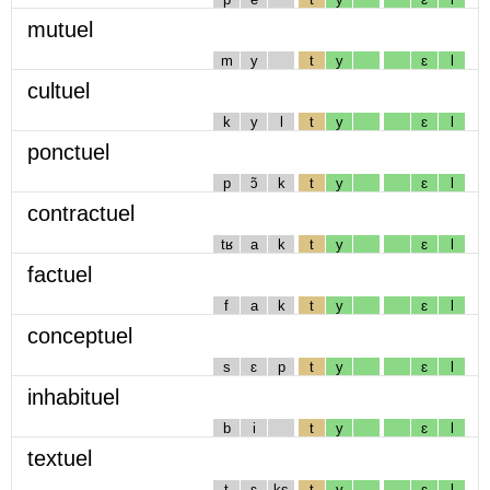
mutuel
m
y
t
y
ɛ
l
cultuel
k
y
l
t
y
ɛ
l
ponctuel
p
ɔ̃
k
t
y
ɛ
l
contractuel
tʁ
a
k
t
y
ɛ
l
factuel
f
a
k
t
y
ɛ
l
conceptuel
s
ɛ
p
t
y
ɛ
l
inhabituel
b
i
t
y
ɛ
l
textuel
t
ɛ
ks
t
y
ɛ
l