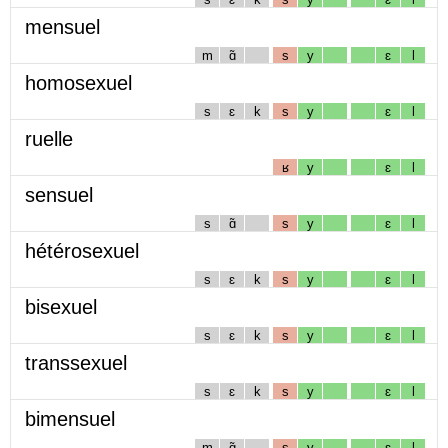
mensuel
m
ɑ̃
s
y
ɛ
l
homosexuel
s
ɛ
k
s
y
ɛ
l
ruelle
ʁ
y
ɛ
l
sensuel
s
ɑ̃
s
y
ɛ
l
hétérosexuel
s
ɛ
k
s
y
ɛ
l
bisexuel
s
ɛ
k
s
y
ɛ
l
transsexuel
s
ɛ
k
s
y
ɛ
l
bimensuel
m
ɑ̃
s
y
ɛ
l