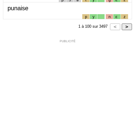
punaise
p
y
n
ɛː
z
1
à
100
sur
3497
PUBLICITÉ