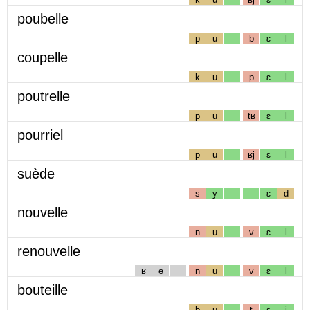
poubelle
p
u
b
ɛ
l
coupelle
k
u
p
ɛ
l
poutrelle
p
u
tʁ
ɛ
l
pourriel
p
u
ʁj
ɛ
l
suède
s
y
ɛ
d
nouvelle
n
u
v
ɛ
l
renouvelle
ʁ
ə
n
u
v
ɛ
l
bouteille
b
u
t
ɛ
j