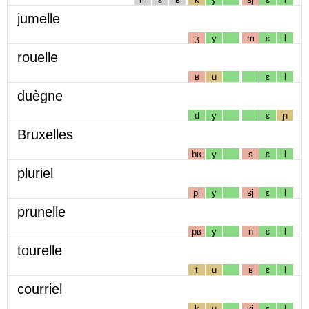
jumelle
ʒ
y
m
ɛ
l
rouelle
ʁ
u
ɛ
l
duègne
d
y
ɛ
ɲ
Bruxelles
bʁ
y
s
ɛ
l
pluriel
pl
y
ʁj
ɛ
l
prunelle
pʁ
y
n
ɛ
l
tourelle
t
u
ʁ
ɛ
l
courriel
k
u
ʁj
ɛ
l