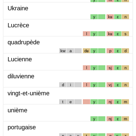
Ukraine
y
kʁ
ɛ
n
Lucrèce
l
y
kʁ
ɛ
s
quadrupède
kw
a
dʁ
y
p
ɛ
d
Lucienne
l
y
sj
ɛ
n
diluvienne
d
i
l
y
vj
ɛ
n
vingt-et-unième
t
e
y
nj
ɛ
m
unième
y
nj
ɛ
m
portugaise
p
ɔ
ʁ
t
y
g
ɛː
z