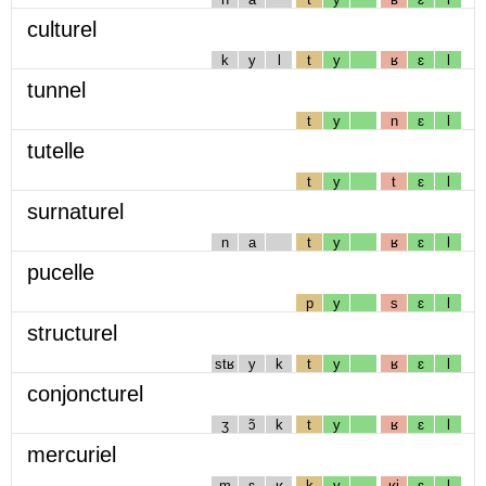
culturel
k
y
l
t
y
ʁ
ɛ
l
tunnel
t
y
n
ɛ
l
tutelle
t
y
t
ɛ
l
surnaturel
n
a
t
y
ʁ
ɛ
l
pucelle
p
y
s
ɛ
l
structurel
stʁ
y
k
t
y
ʁ
ɛ
l
conjoncturel
ʒ
ɔ̃
k
t
y
ʁ
ɛ
l
mercuriel
m
ɛ
ʁ
k
y
ʁj
ɛ
l