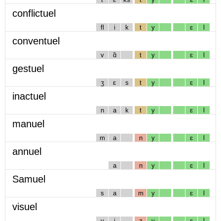
conflictuel
fl
i
k
t
y
ɛ
l
conventuel
v
ɑ̃
t
y
ɛ
l
gestuel
ʒ
ɛ
s
t
y
ɛ
l
inactuel
n
a
k
t
y
ɛ
l
manuel
m
a
n
y
ɛ
l
annuel
a
n
y
ɛ
l
Samuel
s
a
m
y
ɛ
l
visuel
v
i
z
y
ɛ
l