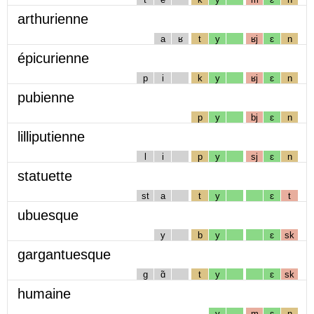
arthurienne
a
ʁ
t
y
ʁj
ɛ
n
épicurienne
p
i
k
y
ʁj
ɛ
n
pubienne
p
y
bj
ɛ
n
lilliputienne
l
i
p
y
sj
ɛ
n
statuette
st
a
t
y
ɛ
t
ubuesque
y
b
y
ɛ
sk
gargantuesque
g
ɑ̃
t
y
ɛ
sk
humaine
y
m
ɛ
n