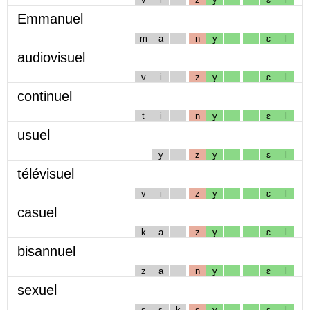
Emmanuel
m
a
n
y
ɛ
l
audiovisuel
v
i
z
y
ɛ
l
continuel
t
i
n
y
ɛ
l
usuel
y
z
y
ɛ
l
télévisuel
v
i
z
y
ɛ
l
casuel
k
a
z
y
ɛ
l
bisannuel
z
a
n
y
ɛ
l
sexuel
s
ɛ
k
s
y
ɛ
l