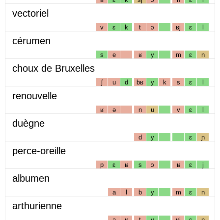
vectoriel
v
ɛ
k
t
ɔ
ʁj
ɛ
l
cérumen
s
e
ʁ
y
m
ɛ
n
choux de Bruxelles
ʃ
u
d
bʁ
y
k
s
ɛ
l
renouvelle
ʁ
ə
n
u
v
ɛ
l
duègne
d
y
ɛ
ɲ
perce-oreille
p
ɛ
ʁ
s
ɔ
ʁ
ɛ
j
albumen
a
l
b
y
m
ɛ
n
arthurienne
a
ʁ
t
y
ʁj
ɛ
n