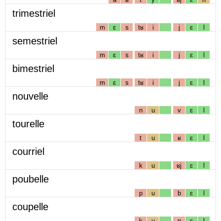
trimestriel
m
ɛ
s
tʁ
i
j
ɛ
l
semestriel
m
ɛ
s
tʁ
i
j
ɛ
l
bimestriel
m
ɛ
s
tʁ
i
j
ɛ
l
nouvelle
n
u
v
ɛ
l
tourelle
t
u
ʁ
ɛ
l
courriel
k
u
ʁj
ɛ
l
poubelle
p
u
b
ɛ
l
coupelle
k
u
p
ɛ
l