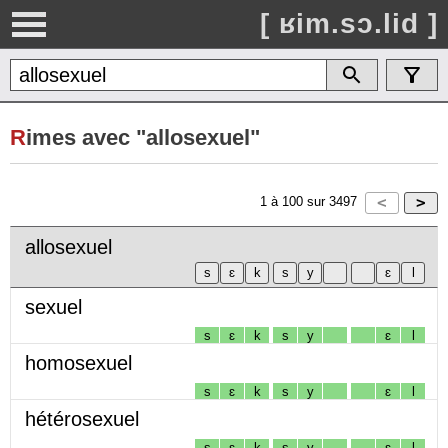
[ ʁim.sɔ.lid ]
R
imes avec "allosexuel"
1
à
100
sur
3497
allosexuel
sexuel
s
ɛ
k
s
y
ɛ
l
homosexuel
s
ɛ
k
s
y
ɛ
l
hétérosexuel
s
ɛ
k
s
y
ɛ
l