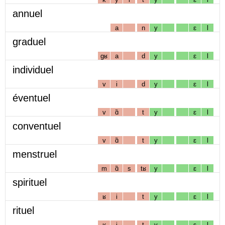
annuel
a
n
y
ɛ
l
graduel
gʁ
a
d
y
ɛ
l
individuel
v
i
d
y
ɛ
l
éventuel
v
ɑ̃
t
y
ɛ
l
conventuel
v
ɑ̃
t
y
ɛ
l
menstruel
m
ɑ̃
s
tʁ
y
ɛ
l
spirituel
ʁ
i
t
y
ɛ
l
rituel
ʁ
i
t
y
ɛ
l