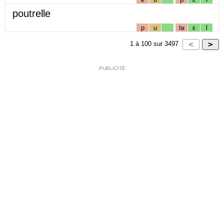
poutrelle
p
u
tʁ
ɛ
l
1
à
100
sur
3497
PUBLICITÉ