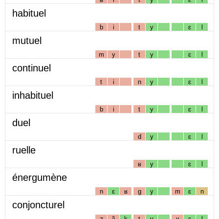
habituel
b
i
t
y
ɛ
l
mutuel
m
y
t
y
ɛ
l
continuel
t
i
n
y
ɛ
l
inhabituel
b
i
t
y
ɛ
l
duel
d
y
ɛ
l
ruelle
ʁ
y
ɛ
l
énergumène
n
ɛ
ʁ
g
y
m
ɛ
n
conjoncturel
ʒ
ɔ̃
k
t
y
ʁ
ɛ
l