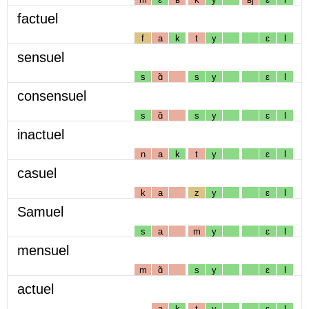
factuel
f
a
k
t
y
ɛ
l
sensuel
s
ɑ̃
s
y
ɛ
l
consensuel
s
ɑ̃
s
y
ɛ
l
inactuel
n
a
k
t
y
ɛ
l
casuel
k
a
z
y
ɛ
l
Samuel
s
a
m
y
ɛ
l
mensuel
m
ɑ̃
s
y
ɛ
l
actuel
a
k
t
y
ɛ
l