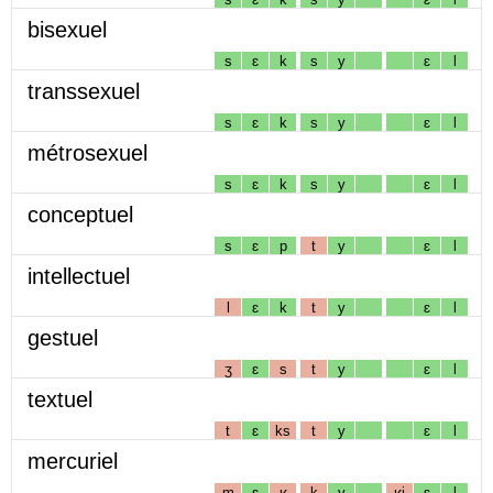
bisexuel
s
ɛ
k
s
y
ɛ
l
transsexuel
s
ɛ
k
s
y
ɛ
l
métrosexuel
s
ɛ
k
s
y
ɛ
l
conceptuel
s
ɛ
p
t
y
ɛ
l
intellectuel
l
ɛ
k
t
y
ɛ
l
gestuel
ʒ
ɛ
s
t
y
ɛ
l
textuel
t
ɛ
ks
t
y
ɛ
l
mercuriel
m
ɛ
ʁ
k
y
ʁj
ɛ
l