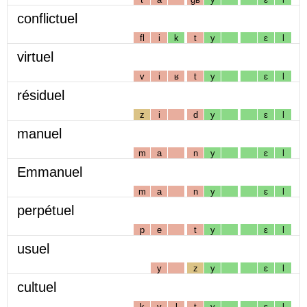
conflictuel
fl
i
k
t
y
ɛ
l
virtuel
v
i
ʁ
t
y
ɛ
l
résiduel
z
i
d
y
ɛ
l
manuel
m
a
n
y
ɛ
l
Emmanuel
m
a
n
y
ɛ
l
perpétuel
p
e
t
y
ɛ
l
usuel
y
z
y
ɛ
l
cultuel
k
y
l
t
y
ɛ
l