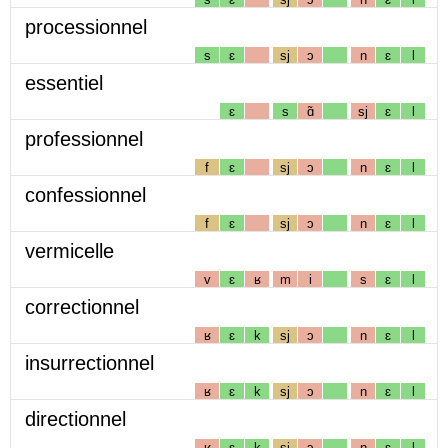
processionnel
s
ɛ
sj
ɔ
n
ɛ
l
essentiel
ɛ
s
ɑ̃
sj
ɛ
l
professionnel
f
ɛ
sj
ɔ
n
ɛ
l
confessionnel
f
ɛ
sj
ɔ
n
ɛ
l
vermicelle
v
ɛ
ʁ
m
i
s
ɛ
l
correctionnel
ʁ
ɛ
k
sj
ɔ
n
ɛ
l
insurrectionnel
ʁ
ɛ
k
sj
ɔ
n
ɛ
l
directionnel
ʁ
ɛ
k
sj
ɔ
n
ɛ
l