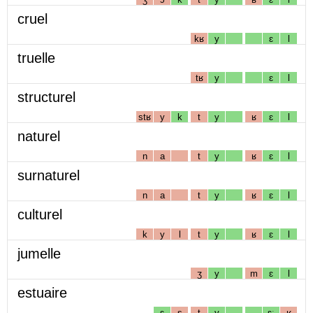
cruel
kʁ
y
ɛ
l
truelle
tʁ
y
ɛ
l
structurel
stʁ
y
k
t
y
ʁ
ɛ
l
naturel
n
a
t
y
ʁ
ɛ
l
surnaturel
n
a
t
y
ʁ
ɛ
l
culturel
k
y
l
t
y
ʁ
ɛ
l
jumelle
ʒ
y
m
ɛ
l
estuaire
ɛ
s
t
y
ɛː
ʁ