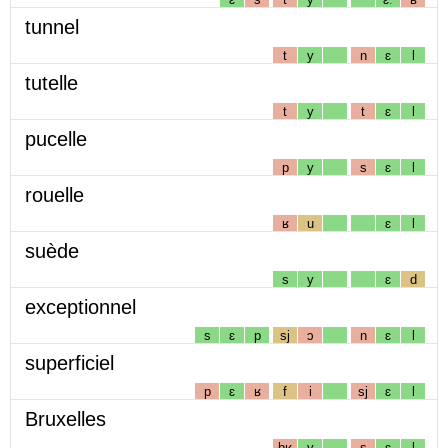
tunnel
t
y
n
ɛ
l
tutelle
t
y
t
ɛ
l
pucelle
p
y
s
ɛ
l
rouelle
ʁ
u
ɛ
l
suède
s
y
ɛ
d
exceptionnel
s
ɛ
p
sj
ɔ
n
ɛ
l
superficiel
p
ɛ
ʁ
f
i
sj
ɛ
l
Bruxelles
bʁ
y
s
ɛ
l