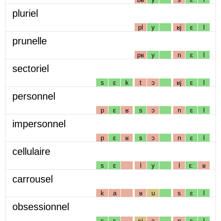
pluriel
pl
y
ʁj
ɛ
l
prunelle
pʁ
y
n
ɛ
l
sectoriel
s
ɛ
k
t
ɔ
ʁj
ɛ
l
personnel
p
ɛ
ʁ
s
ɔ
n
ɛ
l
impersonnel
p
ɛ
ʁ
s
ɔ
n
ɛ
l
cellulaire
s
ɛ
l
y
l
ɛː
ʁ
carrousel
k
a
ʁ
u
s
ɛ
l
obsessionnel
s
ɛ
sj
ɔ
n
ɛ
l