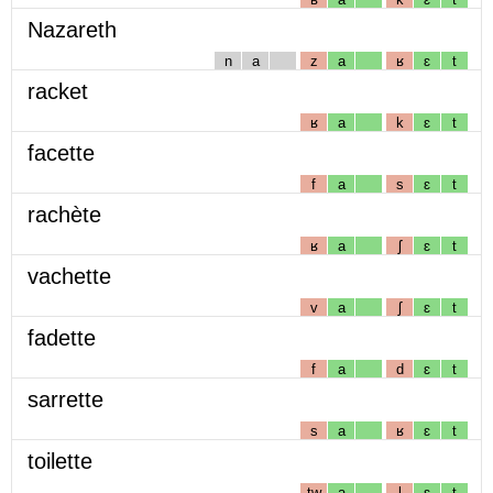
Nazareth
n
a
z
a
ʁ
ɛ
t
racket
ʁ
a
k
ɛ
t
facette
f
a
s
ɛ
t
rachète
ʁ
a
ʃ
ɛ
t
vachette
v
a
ʃ
ɛ
t
fadette
f
a
d
ɛ
t
sarrette
s
a
ʁ
ɛ
t
toilette
tw
a
l
ɛ
t