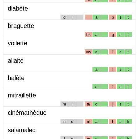
diabète
d
i
a
b
ɛ
t
braguette
bʁ
a
g
ɛ
t
voilette
vw
a
l
ɛ
t
allaite
a
l
ɛ
t
halète
a
l
ɛ
t
mitraillette
m
i
tʁ
ɑ
j
ɛ
t
cinémathèque
n
e
m
a
t
ɛ
k
salamalec
l
a
m
a
l
ɛ
k