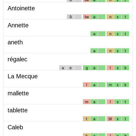
Antoinette
ɑ̃
tw
a
n
ɛ
t
Annette
a
n
ɛ
t
aneth
a
n
ɛ
t
régalec
ʁ
e
g
a
l
ɛ
k
La Mecque
l
a
m
ɛ
k
mallette
m
a
l
ɛ
t
tablette
t
a
bl
ɛ
t
Caleb
k
a
l
ɛ
b