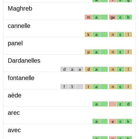
Maghreb
m
a
gʁ
ɛ
b
cannelle
k
a
n
ɛ
l
panel
p
a
n
ɛ
l
Dardanelles
d
a
ʁ
d
a
n
ɛ
l
fontanelle
f
ɔ̃
t
a
n
ɛ
l
aède
a
ɛ
d
arec
a
ʁ
ɛ
k
avec
a
v
ɛ
k