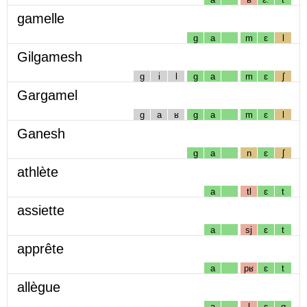
gamelle
g
a
m
ɛ
l
Gilgamesh
g
i
l
g
a
m
ɛ
ʃ
Gargamel
g
a
ʁ
g
a
m
ɛ
l
Ganesh
g
a
n
ɛ
ʃ
athlète
a
tl
ɛ
t
assiette
a
sj
ɛ
t
apprête
a
pʁ
ɛ
t
allègue
a
l
ɛ
g