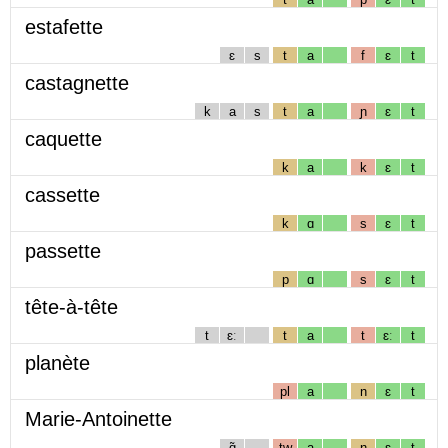
estafette
ɛ
s
t
a
f
ɛ
t
castagnette
k
a
s
t
a
ɲ
ɛ
t
caquette
k
a
k
ɛ
t
cassette
k
ɑ
s
ɛ
t
passette
p
ɑ
s
ɛ
t
tête-à-tête
t
ɛː
t
a
t
ɛː
t
planète
pl
a
n
ɛ
t
Marie-Antoinette
ɑ̃
tw
a
n
ɛ
t