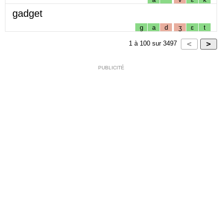
gadget
g
a
d
ʒ
ɛ
t
1
à
100
sur
3497
PUBLICITÉ