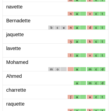
navette
n
a
v
ɛ
t
Bernadette
b
ɛ
ʁ
n
a
d
ɛ
t
jaquette
ʒ
a
k
ɛ
t
lavette
l
a
v
ɛ
t
Mohamed
m
o
a
m
ɛ
d
Ahmed
a
m
ɛ
d
charrette
ʃ
a
ʁ
ɛ
t
raquette
ʁ
a
k
ɛ
t