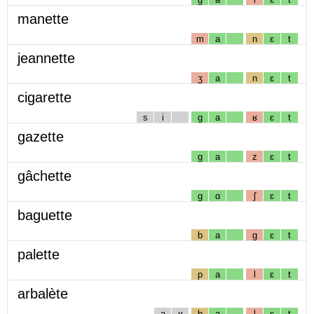
manette
m
a
n
ɛ
t
jeannette
ʒ
a
n
ɛ
t
cigarette
s
i
g
a
ʁ
ɛ
t
gazette
g
a
z
ɛ
t
gâchette
g
ɑ
ʃ
ɛ
t
baguette
b
a
g
ɛ
t
palette
p
a
l
ɛ
t
arbalète
a
ʁ
b
a
l
ɛ
t