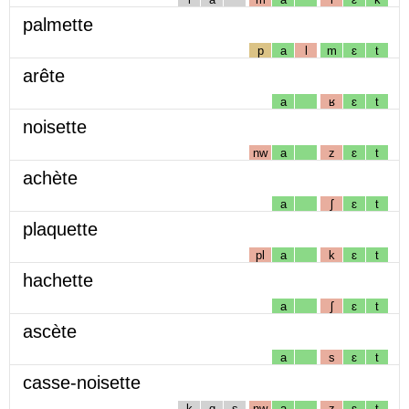
palmette
p
a
l
m
ɛ
t
arête
a
ʁ
ɛ
t
noisette
nw
a
z
ɛ
t
achète
a
ʃ
ɛ
t
plaquette
pl
a
k
ɛ
t
hachette
a
ʃ
ɛ
t
ascète
a
s
ɛ
t
casse-noisette
k
ɑ
s
nw
a
z
ɛ
t