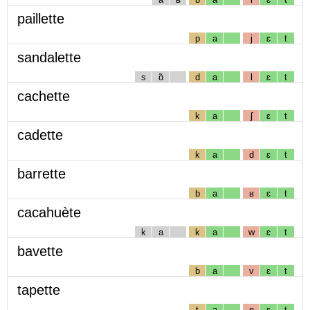
paillette
p
a
j
ɛ
t
sandalette
s
ɑ̃
d
a
l
ɛ
t
cachette
k
a
ʃ
ɛ
t
cadette
k
a
d
ɛ
t
barrette
b
a
ʁ
ɛ
t
cacahuète
k
a
k
a
w
ɛ
t
bavette
b
a
v
ɛ
t
tapette
t
a
p
ɛ
t