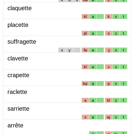
claquette
kl
a
k
ɛ
t
placette
pl
a
s
ɛ
t
suffragette
s
y
fʁ
a
ʒ
ɛ
t
clavette
kl
a
v
ɛ
t
crapette
kʁ
a
p
ɛ
t
raclette
ʁ
a
kl
ɛ
t
sarriette
s
a
ʁj
ɛ
t
arrête
a
ʁ
ɛː
t