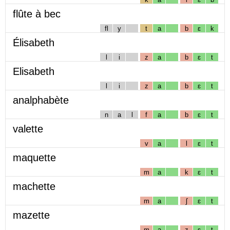
flûte à bec
fl
y
t
a
b
ɛ
k
Élisabeth
l
i
z
a
b
ɛ
t
Elisabeth
l
i
z
a
b
ɛ
t
analphabète
n
a
l
f
a
b
ɛ
t
valette
v
a
l
ɛ
t
maquette
m
a
k
ɛ
t
machette
m
a
ʃ
ɛ
t
mazette
m
a
z
ɛ
t