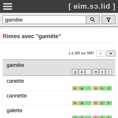
[ ʁim.sɔ.lid ]
R
imes avec "gamète"
1
à
100
sur
3497
gamète
canette
k
a
n
ɛ
t
cannette
k
a
n
ɛ
t
galette
g
a
l
ɛ
t