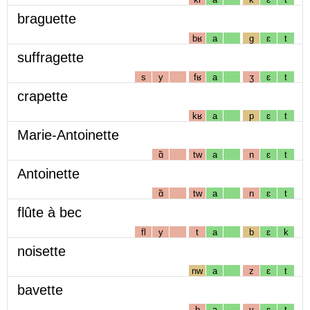
braguette
bʁ
a
g
ɛ
t
suffragette
s
y
fʁ
a
ʒ
ɛ
t
crapette
kʁ
a
p
ɛ
t
Marie-Antoinette
ɑ̃
tw
a
n
ɛ
t
Antoinette
ɑ̃
tw
a
n
ɛ
t
flûte à bec
fl
y
t
a
b
ɛ
k
noisette
nw
a
z
ɛ
t
bavette
b
a
v
ɛ
t