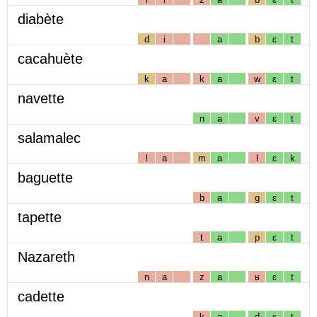
diabète
d
i
a
b
ɛ
t
cacahuète
k
a
k
a
w
ɛ
t
navette
n
a
v
ɛ
t
salamalec
l
a
m
a
l
ɛ
k
baguette
b
a
g
ɛ
t
tapette
t
a
p
ɛ
t
Nazareth
n
a
z
a
ʁ
ɛ
t
cadette
k
a
d
ɛ
t