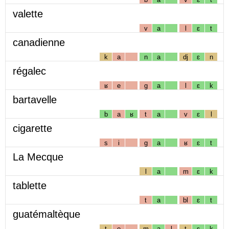
valette
v
a
l
ɛ
t
canadienne
k
a
n
a
dj
ɛ
n
régalec
ʁ
e
g
a
l
ɛ
k
bartavelle
b
a
ʁ
t
a
v
ɛ
l
cigarette
s
i
g
a
ʁ
ɛ
t
La Mecque
l
a
m
ɛ
k
tablette
t
a
bl
ɛ
t
guatémaltèque
t
e
m
a
l
t
ɛ
k