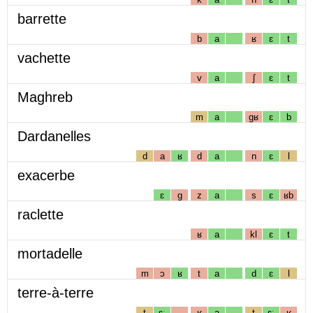
barrette
b
a
ʁ
ɛ
t
vachette
v
a
ʃ
ɛ
t
Maghreb
m
a
gʁ
ɛ
b
Dardanelles
d
a
ʁ
d
a
n
ɛ
l
exacerbe
ɛ
g
z
a
s
ɛ
ʁb
raclette
ʁ
a
kl
ɛ
t
mortadelle
m
ɔ
ʁ
t
a
d
ɛ
l
terre-à-terre
t
ɛː
ʁ
a
t
ɛː
ʁ