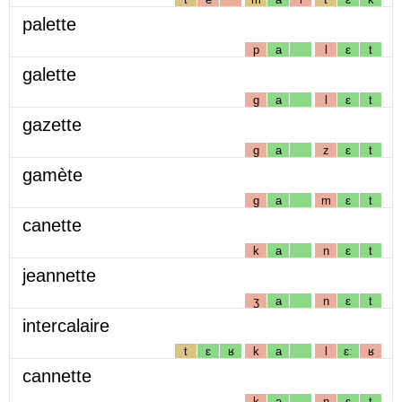
palette
p
a
l
ɛ
t
galette
g
a
l
ɛ
t
gazette
g
a
z
ɛ
t
gamète
g
a
m
ɛ
t
canette
k
a
n
ɛ
t
jeannette
ʒ
a
n
ɛ
t
intercalaire
t
ɛ
ʁ
k
a
l
ɛː
ʁ
cannette
k
a
n
ɛ
t