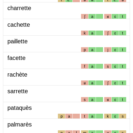
charrette
ʃ
a
ʁ
ɛ
t
cachette
k
a
ʃ
ɛ
t
paillette
p
a
j
ɛ
t
facette
f
a
s
ɛ
t
rachète
ʁ
a
ʃ
ɛ
t
sarrette
s
a
ʁ
ɛ
t
pataquès
p
a
t
a
k
ɛ
s
palmarès
p
a
l
m
a
ʁ
ɛ
s