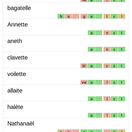
bagatelle
b
a
g
a
t
ɛ
l
Annette
a
n
ɛ
t
aneth
a
n
ɛ
t
clavette
kl
a
v
ɛ
t
voilette
vw
a
l
ɛ
t
allaite
a
l
ɛ
t
halète
a
l
ɛ
t
Nathanaël
t
a
n
a
ɛ
l