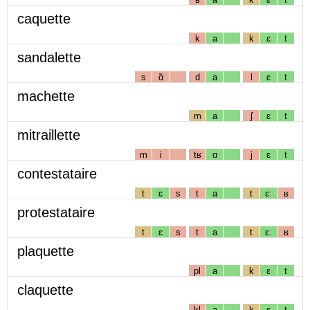
caquette
k
a
k
ɛ
t
sandalette
s
ɑ̃
d
a
l
ɛ
t
machette
m
a
ʃ
ɛ
t
mitraillette
m
i
tʁ
ɑ
j
ɛ
t
contestataire
t
ɛ
s
t
a
t
ɛː
ʁ
protestataire
t
ɛ
s
t
a
t
ɛː
ʁ
plaquette
pl
a
k
ɛ
t
claquette
kl
a
k
ɛ
t