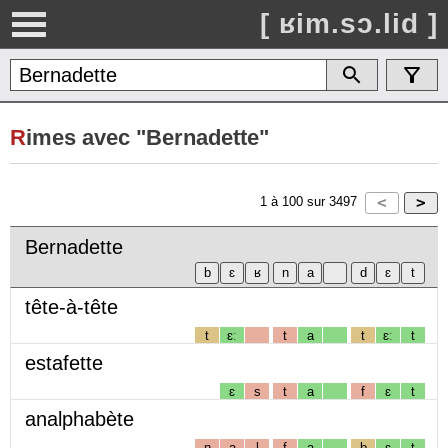
[ ʁim.sɔ.lid ]
R
imes avec "Bernadette"
1
à
100
sur
3497
Bernadette
tête-à-tête
t
ɛː
t
a
t
ɛː
t
estafette
ɛ
s
t
a
f
ɛ
t
analphabète
n
a
l
f
a
b
ɛ
t