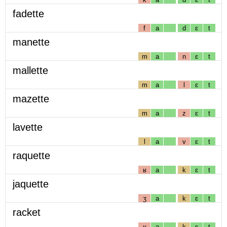
fadette
f
a
d
ɛ
t
manette
m
a
n
ɛ
t
mallette
m
a
l
ɛ
t
mazette
m
a
z
ɛ
t
lavette
l
a
v
ɛ
t
raquette
ʁ
a
k
ɛ
t
jaquette
ʒ
a
k
ɛ
t
racket
ʁ
a
k
ɛ
t