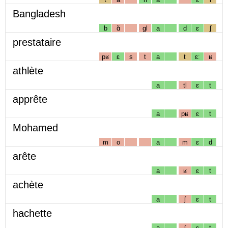
Bangladesh
b
ɑ̃
gl
a
d
ɛ
ʃ
prestataire
pʁ
ɛ
s
t
a
t
ɛː
ʁ
athlète
a
tl
ɛ
t
apprête
a
pʁ
ɛ
t
Mohamed
m
o
a
m
ɛ
d
arête
a
ʁ
ɛ
t
achète
a
ʃ
ɛ
t
hachette
a
ʃ
ɛ
t