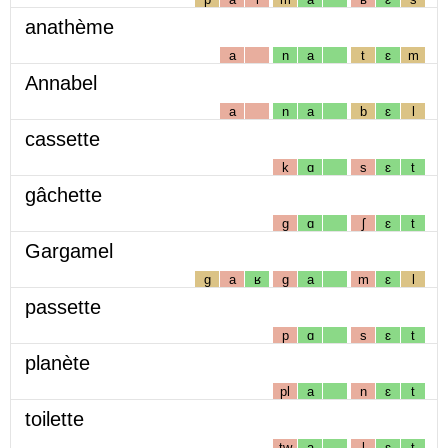
anathème
a
n
a
t
ɛ
m
Annabel
a
n
a
b
ɛ
l
cassette
k
ɑ
s
ɛ
t
gâchette
g
ɑ
ʃ
ɛ
t
Gargamel
g
a
ʁ
g
a
m
ɛ
l
passette
p
ɑ
s
ɛ
t
planète
pl
a
n
ɛ
t
toilette
tw
a
l
ɛ
t