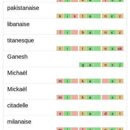
pakistanaise
k
i
s
t
a
n
ɛː
z
libanaise
l
i
b
a
n
ɛː
z
titanesque
t
i
t
a
n
ɛ
sk
Ganesh
g
a
n
ɛ
ʃ
Michaël
m
i
k
a
ɛ
l
Mickaël
m
i
k
a
ɛ
l
citadelle
s
i
t
a
d
ɛ
l
milanaise
m
i
l
a
n
ɛː
z