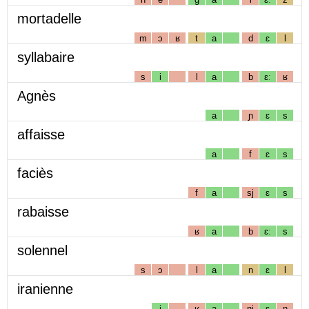
mortadelle
m
ɔ
ʁ
t
a
d
ɛ
l
syllabaire
s
i
l
a
b
ɛː
ʁ
Agnès
a
ɲ
ɛ
s
affaisse
a
f
ɛ
s
faciès
f
a
sj
ɛ
s
rabaisse
ʁ
a
b
ɛː
s
solennel
s
ɔ
l
a
n
ɛ
l
iranienne
i
ʁ
a
nj
ɛ
n