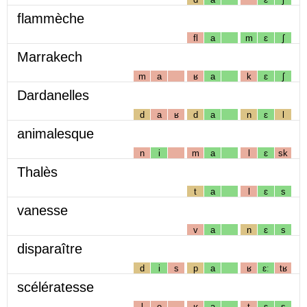
flammèche
fl
a
m
ɛ
ʃ
Marrakech
m
a
ʁ
a
k
ɛ
ʃ
Dardanelles
d
a
ʁ
d
a
n
ɛ
l
animalesque
n
i
m
a
l
ɛ
sk
Thalès
t
a
l
ɛ
s
vanesse
v
a
n
ɛ
s
disparaître
d
i
s
p
a
ʁ
ɛː
tʁ
scélératesse
l
e
ʁ
a
t
ɛ
s