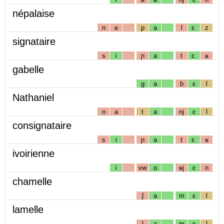
népalaise
n
e
p
a
l
ɛː
z
signataire
s
i
ɲ
a
t
ɛː
ʁ
gabelle
g
a
b
ɛ
l
Nathaniel
n
a
t
a
nj
ɛ
l
consignataire
s
i
ɲ
a
t
ɛː
ʁ
ivoirienne
i
vw
ɑ
ʁj
ɛ
n
chamelle
ʃ
a
m
ɛ
l
lamelle
l
a
m
ɛ
l