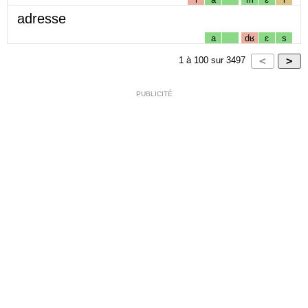
adresse
a
dʁ
ɛ
s
1
à
100
sur
3497
PUBLICITÉ