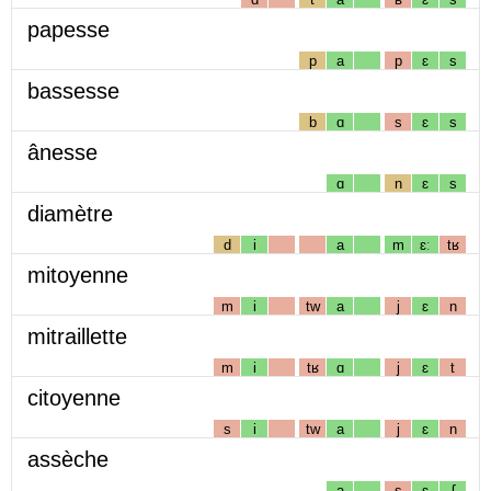
papesse
p
a
p
ɛ
s
bassesse
b
ɑ
s
ɛ
s
ânesse
ɑ
n
ɛ
s
diamètre
d
i
a
m
ɛː
tʁ
mitoyenne
m
i
tw
a
j
ɛ
n
mitraillette
m
i
tʁ
ɑ
j
ɛ
t
citoyenne
s
i
tw
a
j
ɛ
n
assèche
a
s
ɛ
ʃ