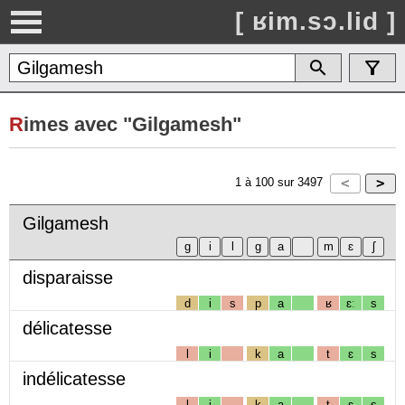
[ ʁim.sɔ.lid ]
R
imes avec "Gilgamesh"
1
à
100
sur
3497
Gilgamesh
disparaisse
d
i
s
p
a
ʁ
ɛː
s
délicatesse
l
i
k
a
t
ɛ
s
indélicatesse
l
i
k
a
t
ɛ
s