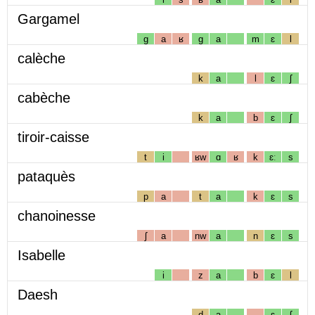
Gargamel
g
a
ʁ
g
a
m
ɛ
l
calèche
k
a
l
ɛ
ʃ
cabèche
k
a
b
ɛ
ʃ
tiroir-caisse
t
i
ʁw
ɑ
ʁ
k
ɛː
s
pataquès
p
a
t
a
k
ɛ
s
chanoinesse
ʃ
a
nw
a
n
ɛ
s
Isabelle
i
z
a
b
ɛ
l
Daesh
d
a
ɛ
ʃ