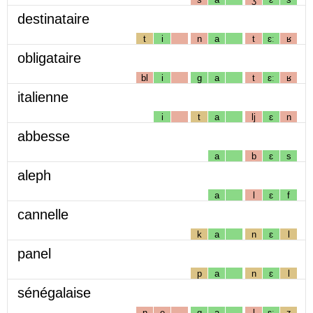
destinataire
t
i
n
a
t
ɛː
ʁ
obligataire
bl
i
g
a
t
ɛː
ʁ
italienne
i
t
a
lj
ɛ
n
abbesse
a
b
ɛ
s
aleph
a
l
ɛ
f
cannelle
k
a
n
ɛ
l
panel
p
a
n
ɛ
l
sénégalaise
n
e
g
a
l
ɛː
z