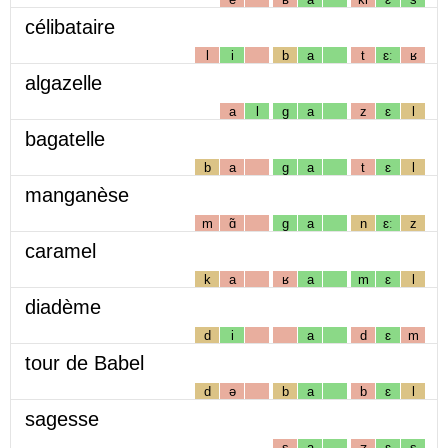
célibataire
l
i
b
a
t
ɛː
ʁ
algazelle
a
l
g
a
z
ɛ
l
bagatelle
b
a
g
a
t
ɛ
l
manganèse
m
ɑ̃
g
a
n
ɛː
z
caramel
k
a
ʁ
a
m
ɛ
l
diadème
d
i
a
d
ɛ
m
tour de Babel
d
ə
b
a
b
ɛ
l
sagesse
s
a
ʒ
ɛ
s