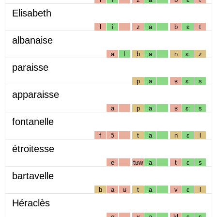
Elisabeth
l
i
z
a
b
ɛ
t
albanaise
a
l
b
a
n
ɛː
z
paraisse
p
a
ʁ
ɛː
s
apparaisse
a
p
a
ʁ
ɛː
s
fontanelle
f
ɔ̃
t
a
n
ɛ
l
étroitesse
e
tʁw
a
t
ɛ
s
bartavelle
b
a
ʁ
t
a
v
ɛ
l
Héraclès
e
ʁ
a
kl
ɛ
s