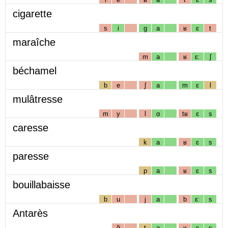
cigarette
s
i
g
a
ʁ
ɛ
t
maraîche
m
a
ʁ
ɛː
ʃ
béchamel
b
e
ʃ
a
m
ɛ
l
mulâtresse
m
y
l
ɑ
tʁ
ɛ
s
caresse
k
a
ʁ
ɛ
s
paresse
p
a
ʁ
ɛ
s
bouillabaisse
b
u
j
a
b
ɛː
s
Antarès
ɑ̃
t
a
ʁ
ɛ
s