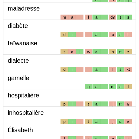
maladresse
m
a
l
a
dʁ
ɛ
s
diabète
d
i
a
b
ɛ
t
taïwanaise
t
a
j
w
a
n
ɛː
z
dialecte
d
i
a
l
ɛ
kt
gamelle
g
a
m
ɛ
l
hospitalière
p
i
t
a
lj
ɛː
ʁ
inhospitalière
p
i
t
a
lj
ɛː
ʁ
Élisabeth
l
i
z
a
b
ɛ
t