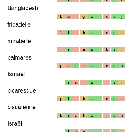
Bangladesh
b
ɑ̃
gl
a
d
ɛ
ʃ
fricadelle
fʁ
i
k
a
d
ɛ
l
mirabelle
m
i
ʁ
a
b
ɛ
l
palmarès
p
a
l
m
a
ʁ
ɛ
s
Ismaël
i
s
m
a
ɛ
l
picaresque
p
i
k
a
ʁ
ɛ
sk
biscaïenne
b
i
s
k
a
j
ɛ
n
Israël
i
s
ʁ
a
ɛ
l