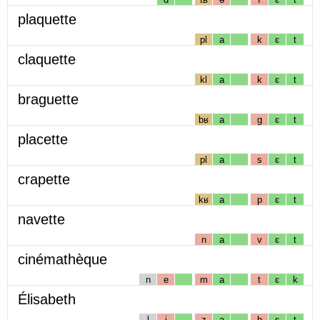
plaquette
pl
a
k
ɛ
t
claquette
kl
a
k
ɛ
t
braguette
bʁ
a
g
ɛ
t
placette
pl
a
s
ɛ
t
crapette
kʁ
a
p
ɛ
t
navette
n
a
v
ɛ
t
cinémathèque
n
e
m
a
t
ɛ
k
Élisabeth
l
i
z
a
b
ɛ
t