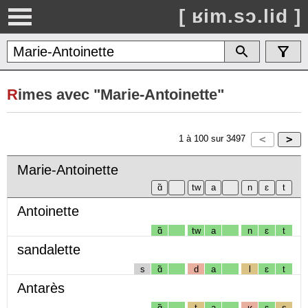
[ ʁim.sɔ.lid ]
R
imes avec "Marie-Antoinette"
1
à
100
sur
3497
Marie-Antoinette
Antoinette
ɑ̃
tw
a
n
ɛ
t
sandalette
s
ɑ̃
d
a
l
ɛ
t
Antarès
ɑ̃
t
a
ʁ
ɛ
s