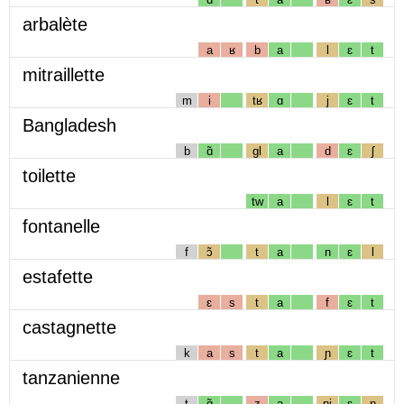
arbalète
a
ʁ
b
a
l
ɛ
t
mitraillette
m
i
tʁ
ɑ
j
ɛ
t
Bangladesh
b
ɑ̃
gl
a
d
ɛ
ʃ
toilette
tw
a
l
ɛ
t
fontanelle
f
ɔ̃
t
a
n
ɛ
l
estafette
ɛ
s
t
a
f
ɛ
t
castagnette
k
a
s
t
a
ɲ
ɛ
t
tanzanienne
t
ɑ̃
z
a
nj
ɛ
n