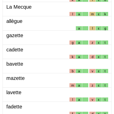
La Mecque
l
a
m
ɛ
k
allègue
a
l
ɛ
g
gazette
g
a
z
ɛ
t
cadette
k
a
d
ɛ
t
bavette
b
a
v
ɛ
t
mazette
m
a
z
ɛ
t
lavette
l
a
v
ɛ
t
fadette
f
a
d
ɛ
t