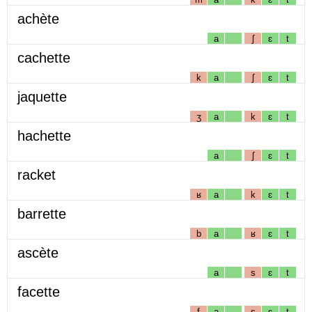
achète
a
ʃ
ɛ
t
cachette
k
a
ʃ
ɛ
t
jaquette
ʒ
a
k
ɛ
t
hachette
a
ʃ
ɛ
t
racket
ʁ
a
k
ɛ
t
barrette
b
a
ʁ
ɛ
t
ascète
a
s
ɛ
t
facette
f
a
s
ɛ
t