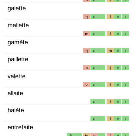
galette
g
a
l
ɛ
t
mallette
m
a
l
ɛ
t
gamète
g
a
m
ɛ
t
paillette
p
a
j
ɛ
t
valette
v
a
l
ɛ
t
allaite
a
l
ɛ
t
halète
a
l
ɛ
t
entrefaite
ɑ̃
tʁ
ə
f
ɛ
t