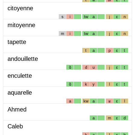
citoyenne
s
i
tw
a
j
ɛ
n
mitoyenne
m
i
tw
a
j
ɛ
n
tapette
t
a
p
ɛ
t
andouillette
ɑ̃
d
u
j
ɛ
t
enculette
ɑ̃
k
y
l
ɛ
t
aquarelle
a
kw
a
ʁ
ɛ
l
Ahmed
a
m
ɛ
d
Caleb
k
a
l
ɛ
b