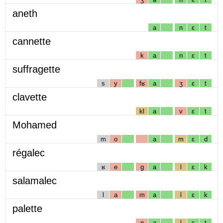
aneth
a
n
ɛ
t
cannette
k
a
n
ɛ
t
suffragette
s
y
fʁ
a
ʒ
ɛ
t
clavette
kl
a
v
ɛ
t
Mohamed
m
o
a
m
ɛ
d
régalec
ʁ
e
g
a
l
ɛ
k
salamalec
l
a
m
a
l
ɛ
k
palette
p
a
l
ɛ
t