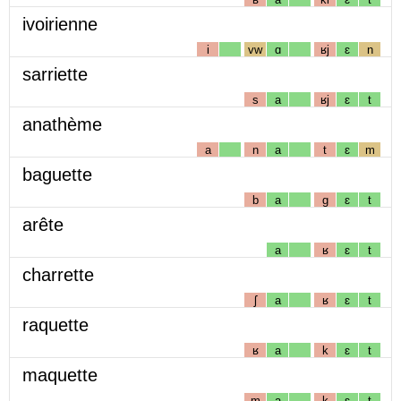
ivoirienne
i
vw
ɑ
ʁj
ɛ
n
sarriette
s
a
ʁj
ɛ
t
anathème
a
n
a
t
ɛ
m
baguette
b
a
g
ɛ
t
arête
a
ʁ
ɛ
t
charrette
ʃ
a
ʁ
ɛ
t
raquette
ʁ
a
k
ɛ
t
maquette
m
a
k
ɛ
t