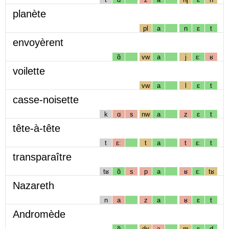
planète
pl
a
n
ɛ
t
envoyèrent
ɑ̃
vw
a
j
ɛː
ʁ
voilette
vw
a
l
ɛ
t
casse-noisette
k
ɑ
s
nw
a
z
ɛ
t
tête-à-tête
t
ɛː
t
a
t
ɛː
t
transparaître
tʁ
ɑ̃
s
p
a
ʁ
ɛː
tʁ
Nazareth
n
a
z
a
ʁ
ɛ
t
Andromède
ɑ̃
dʁ
ɔ
m
ɛ
d