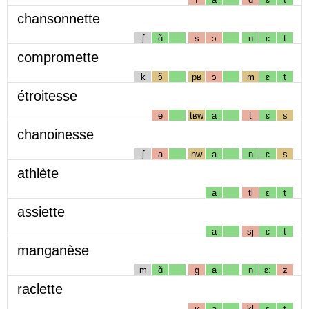
chansonnette
ʃ
ɑ̃
s
ɔ
n
ɛ
t
compromette
k
ɔ̃
pʁ
ɔ
m
ɛ
t
étroitesse
e
tʁw
a
t
ɛ
s
chanoinesse
ʃ
a
nw
a
n
ɛ
s
athlète
a
tl
ɛ
t
assiette
a
sj
ɛ
t
manganèse
m
ɑ̃
g
a
n
ɛː
z
raclette
ʁ
a
kl
ɛ
t