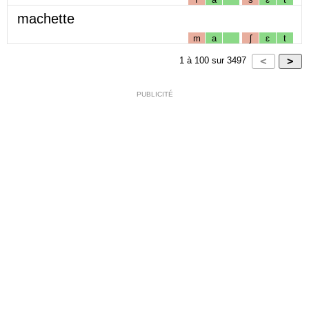
machette
m
a
ʃ
ɛ
t
1
à
100
sur
3497
PUBLICITÉ