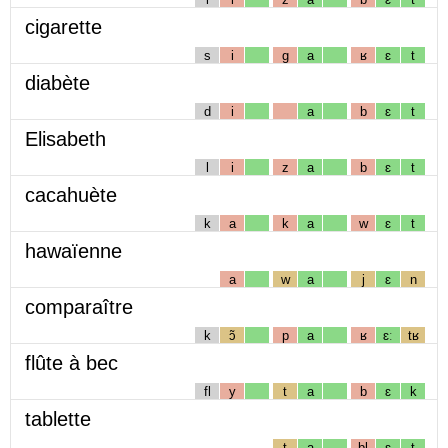
cigarette
s
i
g
a
ʁ
ɛ
t
diabète
d
i
a
b
ɛ
t
Elisabeth
l
i
z
a
b
ɛ
t
cacahuète
k
a
k
a
w
ɛ
t
hawaïenne
a
w
a
j
ɛ
n
comparaître
k
ɔ̃
p
a
ʁ
ɛː
tʁ
flûte à bec
fl
y
t
a
b
ɛ
k
tablette
t
a
bl
ɛ
t