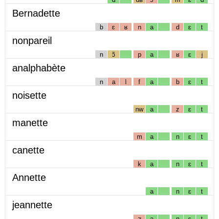
Bernadette
b
ɛ
ʁ
n
a
d
ɛ
t
nonpareil
n
ɔ̃
p
a
ʁ
ɛ
j
analphabète
n
a
l
f
a
b
ɛ
t
noisette
nw
a
z
ɛ
t
manette
m
a
n
ɛ
t
canette
k
a
n
ɛ
t
Annette
a
n
ɛ
t
jeannette
ʒ
a
n
ɛ
t