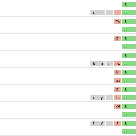
a
d
i
a
nw
a
a
pl
a
a
a
k
ɑ
s
nw
a
kl
a
bʁ
a
pl
a
s
y
fʁ
a
kʁ
a
a
fl
y
t
a
a