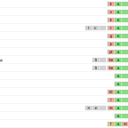
k
a
s
a
k
ɑ
t
ɛː
t
a
g
ɑ
p
ɑ
pl
a
te
ɑ̃
tw
a
ɑ̃
tw
a
a
a
kl
a
l
a
n
e
m
a
a
f
a
m