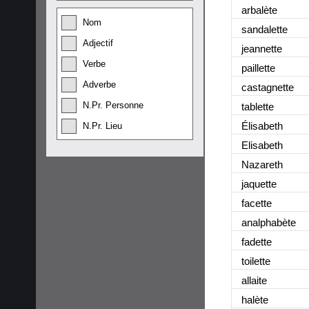
arbalète
Nom
sandalette
Adjectif
jeannette
Verbe
paillette
Adverbe
castagnette
N.Pr. Personne
tablette
Élisabeth
N.Pr. Lieu
Elisabeth
Nazareth
jaquette
facette
analphabète
fadette
toilette
allaite
halète