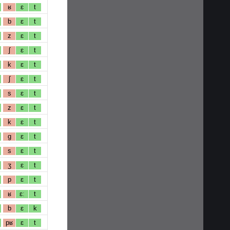
ʁ
ɛ
t
b
ɛ
t
z
ɛ
t
ʃ
ɛ
t
k
ɛ
t
ʃ
ɛ
t
s
ɛ
t
z
ɛ
t
k
ɛ
t
g
ɛ
t
s
ɛ
t
ʒ
ɛ
t
p
ɛ
t
ʁ
ɛː
t
b
ɛ
k
pʁ
ɛ
t