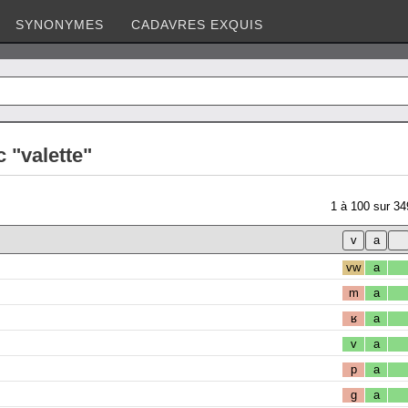
SYNONYMES
CADAVRES EXQUIS
 "valette"
1
à
100
sur
34
vw
a
m
a
ʁ
a
v
a
p
a
g
a