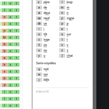
ɛː
p
è
re
l
l
oup
l
ɛ
t
ə
d
e
m
m
l
ɛ
t
ø
d
eu
x
n
n
n
ɛ
t
œ
n
eu
f
ɲ
si
gn
e
œ̃
un
p
p
j
ɛ
t
i
i
ʁ
r
ɲ
ɛ
t
o
t
ô
t
s
s
ur
bl
ɛ
t
ɔ
t
o
ge
t
t
b
ɛ
t
ɔ̃
on
v
v
u
ou
z
z
b
ɛ
t
y
u
ʃ
ch
at
ʁ
ɛ
t
Semi-voyelles
k
ɛ
t
ɥ
n
u
it
s
ɛ
t
w
ou
i
b
ɛ
t
j
bi
ll
e
d
ɛ
t
l
ɛ
t
PUBLICITÉ
l
ɛ
t
l
ɛ
t