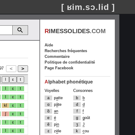
[ ʁim.sɔ.lid ]
R
IMESSOLIDES
.COM
Aide
Recherches fréquentes
Commentaire
Politique de confidentialité
Page Facebook
97
A
lphabet phonétique
l
ɛ
t
Voyelles
Consonnes
l
ɛ
t
a
p
a
tte
b
b
ɑ
p
â
te
d
d
kl
ɛ
t
ɑ̃
an
f
f
ʃ
ɛ
t
e
é
g
g
oût
l
ɛ
t
ẽ
p
in
ʒ
J
l
ɛ
t
ɛ
z
è
le
k
c
ou