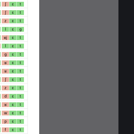
ʃ
ɛ
t
ʃ
ɛ
t
z
ɛ
t
l
ɛ
g
ʁj
ɛ
t
l
ɛ
t
g
ɛ
t
ʁ
ɛ
t
ʁ
ɛ
t
ʃ
ɛ
t
z
ɛ
t
d
ɛ
t
ʁ
ɛ
t
w
ɛ
t
p
ɛ
t
f
ɛ
t