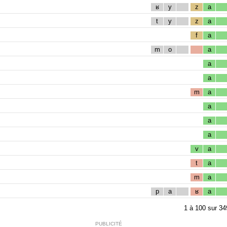
ʁ
y
z
a
t
y
z
a
f
a
m
o
a
a
a
m
a
a
a
a
v
a
t
a
m
a
p
a
ʁ
a
1
à
100
sur
34
PUBLICITÉ