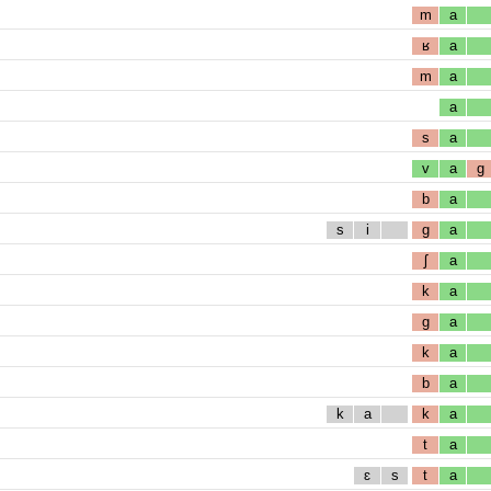
m
a
ʁ
a
m
a
a
s
a
v
a
g
b
a
s
i
g
a
ʃ
a
k
a
g
a
k
a
b
a
k
a
k
a
t
a
ɛ
s
t
a