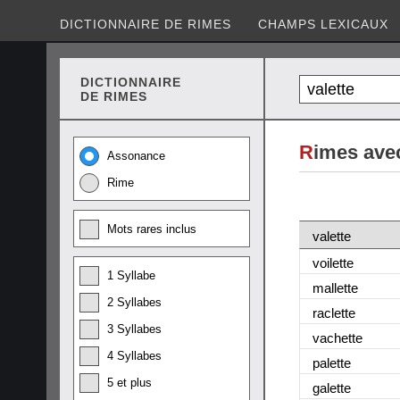
DICTIONNAIRE DE RIMES
CHAMPS LEXICAUX
DICTIONNAIRE
DE RIMES
R
imes avec
Assonance
Rime
Mots rares inclus
valette
voilette
1 Syllabe
mallette
2 Syllabes
raclette
3 Syllabes
vachette
4 Syllabes
palette
5 et plus
galette