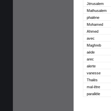
Jérusalem
Mathusalem
phalène
Mohamed
Ahmed
avec
Maghreb
aède
arec
alerte
vanesse
Thalès
mal-être
parallèle