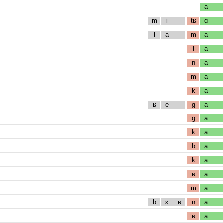
a
m
i
tʁ
ɑ
l
a
m
a
l
a
n
a
m
a
k
a
ʁ
e
g
a
g
a
k
a
b
a
k
a
ʁ
a
m
a
b
ɛ
ʁ
n
a
ʁ
a