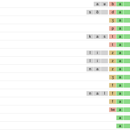
a
ʁ
b
a
s
ɑ̃
d
a
ʒ
a
p
a
k
a
s
t
a
t
a
l
i
z
a
l
i
z
a
n
a
z
a
ʒ
a
f
a
n
a
l
f
a
f
a
tw
a
a
a