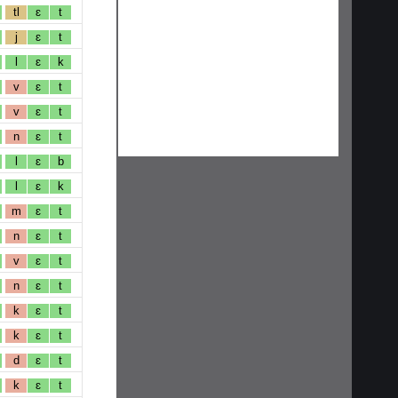
tl
ɛ
t
j
ɛ
t
l
ɛ
k
v
ɛ
t
v
ɛ
t
n
ɛ
t
l
ɛ
b
l
ɛ
k
m
ɛ
t
n
ɛ
t
v
ɛ
t
n
ɛ
t
k
ɛ
t
k
ɛ
t
d
ɛ
t
k
ɛ
t