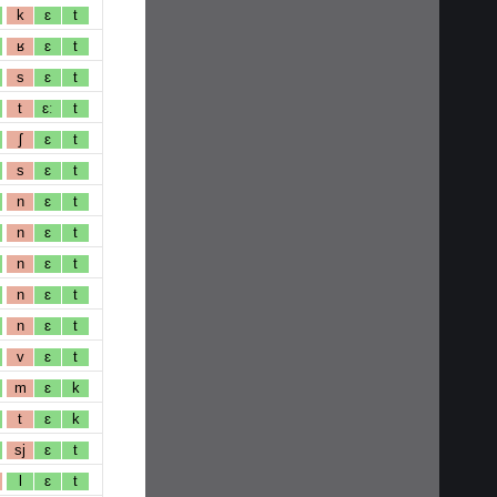
k
ɛ
t
ʁ
ɛ
t
s
ɛ
t
t
ɛː
t
ʃ
ɛ
t
s
ɛ
t
n
ɛ
t
n
ɛ
t
n
ɛ
t
n
ɛ
t
n
ɛ
t
v
ɛ
t
m
ɛ
k
t
ɛ
k
sj
ɛ
t
l
ɛ
t