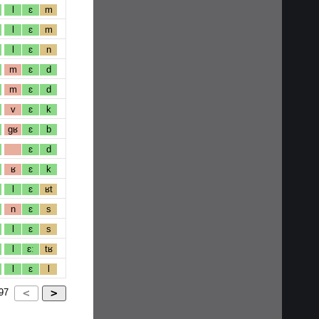
l
ɛ
m
l
ɛ
m
l
ɛ
n
m
ɛ
d
m
ɛ
d
v
ɛ
k
gʁ
ɛ
b
ɛ
d
ʁ
ɛ
k
l
ɛ
ʁt
n
ɛ
s
l
ɛ
s
l
ɛː
tʁ
l
ɛ
l
97