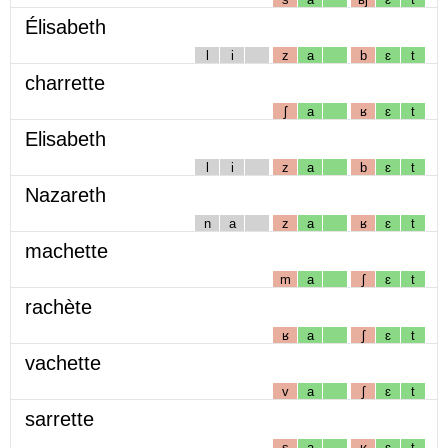
Élisabeth
l
i
z
a
b
ɛ
t
charrette
ʃ
a
ʁ
ɛ
t
Elisabeth
l
i
z
a
b
ɛ
t
Nazareth
n
a
z
a
ʁ
ɛ
t
machette
m
a
ʃ
ɛ
t
rachète
ʁ
a
ʃ
ɛ
t
vachette
v
a
ʃ
ɛ
t
sarrette
s
a
ʁ
ɛ
t