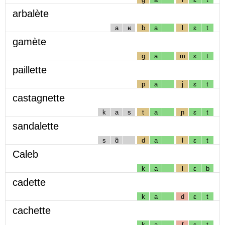
arbalète
a
ʁ
b
a
l
ɛ
t
gamète
g
a
m
ɛ
t
paillette
p
a
j
ɛ
t
castagnette
k
a
s
t
a
ɲ
ɛ
t
sandalette
s
ɑ̃
d
a
l
ɛ
t
Caleb
k
a
l
ɛ
b
cadette
k
a
d
ɛ
t
cachette
k
a
ʃ
ɛ
t