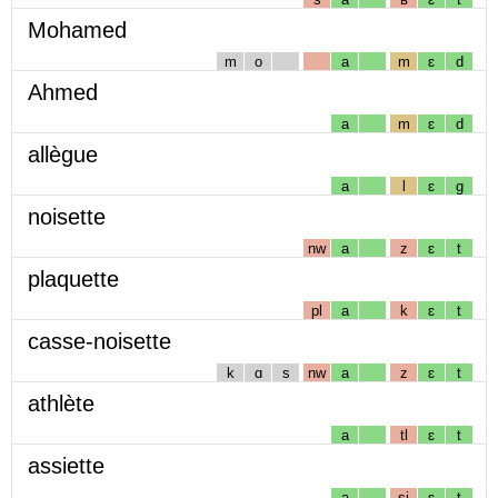
Mohamed
m
o
a
m
ɛ
d
Ahmed
a
m
ɛ
d
allègue
a
l
ɛ
g
noisette
nw
a
z
ɛ
t
plaquette
pl
a
k
ɛ
t
casse-noisette
k
ɑ
s
nw
a
z
ɛ
t
athlète
a
tl
ɛ
t
assiette
a
sj
ɛ
t