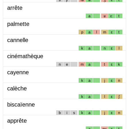
arrête
a
ʁ
ɛː
t
palmette
p
a
l
m
ɛ
t
cannelle
k
a
n
ɛ
l
cinémathèque
n
e
m
a
t
ɛ
k
cayenne
k
a
j
ɛ
n
calèche
k
a
l
ɛ
ʃ
biscaïenne
b
i
s
k
a
j
ɛ
n
apprête
a
pʁ
ɛ
t