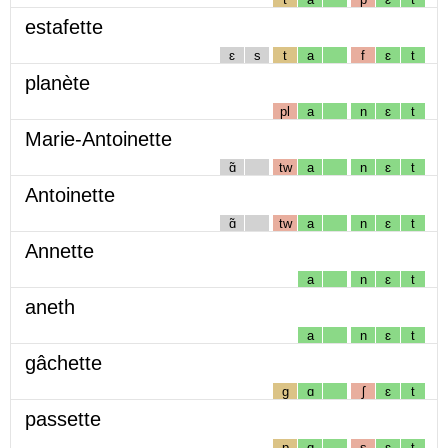
estafette
ɛ
s
t
a
f
ɛ
t
planète
pl
a
n
ɛ
t
Marie-Antoinette
ɑ̃
tw
a
n
ɛ
t
Antoinette
ɑ̃
tw
a
n
ɛ
t
Annette
a
n
ɛ
t
aneth
a
n
ɛ
t
gâchette
g
ɑ
ʃ
ɛ
t
passette
p
ɑ
s
ɛ
t