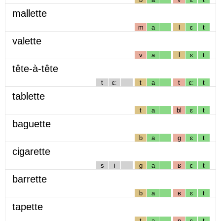
mallette
m
a
l
ɛ
t
valette
v
a
l
ɛ
t
tête-à-tête
t
ɛː
t
a
t
ɛː
t
tablette
t
a
bl
ɛ
t
baguette
b
a
g
ɛ
t
cigarette
s
i
g
a
ʁ
ɛ
t
barrette
b
a
ʁ
ɛ
t
tapette
t
a
p
ɛ
t