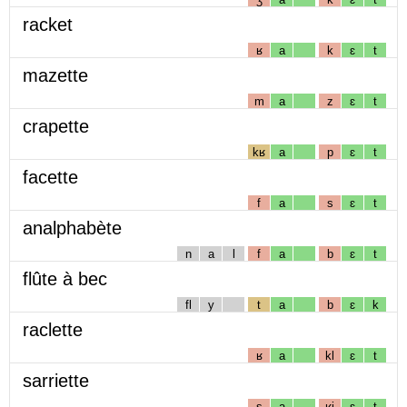
racket
ʁ
a
k
ɛ
t
mazette
m
a
z
ɛ
t
crapette
kʁ
a
p
ɛ
t
facette
f
a
s
ɛ
t
analphabète
n
a
l
f
a
b
ɛ
t
flûte à bec
fl
y
t
a
b
ɛ
k
raclette
ʁ
a
kl
ɛ
t
sarriette
s
a
ʁj
ɛ
t