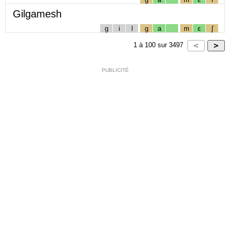
Gilgamesh
g
i
l
g
a
m
ɛ
ʃ
1
à
100
sur
3497
PUBLICITÉ