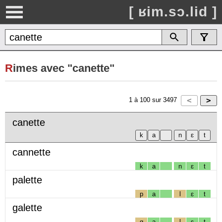
[ ʁim.sɔ.lid ]
R
imes avec "canette"
1
à
100
sur
3497
canette
cannette
k
a
n
ɛ
t
palette
p
a
l
ɛ
t
galette
g
a
l
ɛ
t