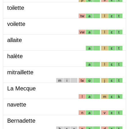
toilette
tw
a
l
ɛ
t
voilette
vw
a
l
ɛ
t
allaite
a
l
ɛ
t
halète
a
l
ɛ
t
mitraillette
m
i
tʁ
ɑ
j
ɛ
t
La Mecque
l
a
m
ɛ
k
navette
n
a
v
ɛ
t
Bernadette
b
ɛ
ʁ
n
a
d
ɛ
t