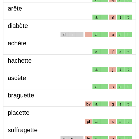
arête
a
ʁ
ɛ
t
diabète
d
i
a
b
ɛ
t
achète
a
ʃ
ɛ
t
hachette
a
ʃ
ɛ
t
ascète
a
s
ɛ
t
braguette
bʁ
a
g
ɛ
t
placette
pl
a
s
ɛ
t
suffragette
s
y
fʁ
a
ʒ
ɛ
t