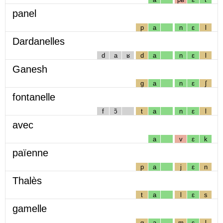
panel
p
a
n
ɛ
l
Dardanelles
d
a
ʁ
d
a
n
ɛ
l
Ganesh
g
a
n
ɛ
ʃ
fontanelle
f
ɔ̃
t
a
n
ɛ
l
avec
a
v
ɛ
k
païenne
p
a
j
ɛ
n
Thalès
t
a
l
ɛ
s
gamelle
g
a
m
ɛ
l