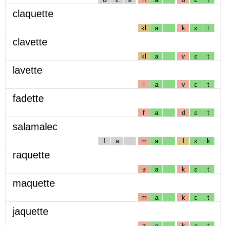
claquette
kl
a
k
ɛ
t
clavette
kl
a
v
ɛ
t
lavette
l
a
v
ɛ
t
fadette
f
a
d
ɛ
t
salamalec
l
a
m
a
l
ɛ
k
raquette
ʁ
a
k
ɛ
t
maquette
m
a
k
ɛ
t
jaquette
ʒ
a
k
ɛ
t