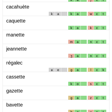
cacahuète
k
a
k
a
w
ɛ
t
caquette
k
a
k
ɛ
t
manette
m
a
n
ɛ
t
jeannette
ʒ
a
n
ɛ
t
régalec
ʁ
e
g
a
l
ɛ
k
cassette
k
ɑ
s
ɛ
t
gazette
g
a
z
ɛ
t
bavette
b
a
v
ɛ
t