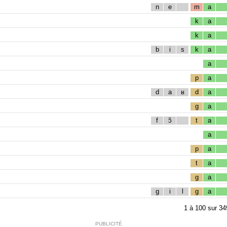
n
e
m
a
k
a
k
a
b
i
s
k
a
a
p
a
d
a
ʁ
d
a
g
a
f
ɔ̃
t
a
a
p
a
t
a
g
a
g
i
l
g
a
1
à
100
sur
34
PUBLICITÉ