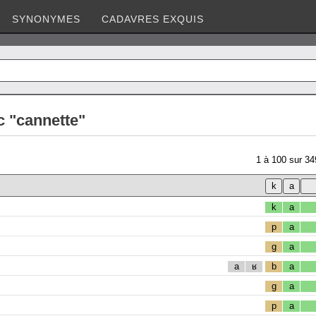
SYNONYMES
CADAVRES EXQUIS
c "cannette"
1
à
100
sur
34
k
a
p
a
g
a
a
ʁ
b
a
g
a
p
a