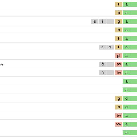
t
a
b
a
s
i
g
a
b
a
t
a
ɛ
s
t
a
pl
a
te
ɑ̃
tw
a
ɑ̃
tw
a
a
a
g
ɑ
p
ɑ
tw
a
vw
a
a