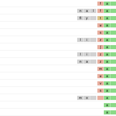
f
a
n
a
l
f
a
fl
y
t
a
ʁ
a
s
a
l
i
z
a
ʃ
a
l
i
z
a
n
a
z
a
m
a
ʁ
a
v
a
s
a
m
o
a
a
a