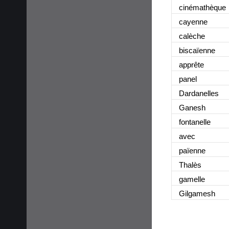
cinémathèque
cayenne
calèche
biscaïenne
apprête
panel
Dardanelles
Ganesh
fontanelle
avec
païenne
Thalès
gamelle
Gilgamesh