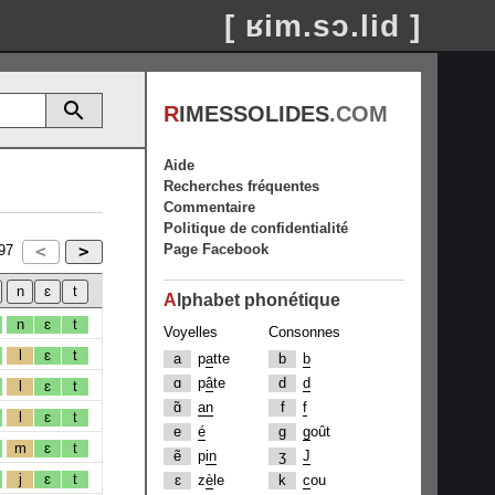
[ ʁim.sɔ.lid ]
R
IMESSOLIDES
.COM
Aide
Recherches fréquentes
Commentaire
Politique de confidentialité
Page Facebook
97
A
lphabet phonétique
n
ɛ
t
Voyelles
Consonnes
l
ɛ
t
a
p
a
tte
b
b
ɑ
p
â
te
d
d
l
ɛ
t
ɑ̃
an
f
f
l
ɛ
t
e
é
g
g
oût
m
ɛ
t
ẽ
p
in
ʒ
J
j
ɛ
t
ɛ
z
è
le
k
c
ou