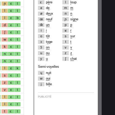
ɛː
p
è
re
l
l
oup
ɲ
ɛ
t
ə
d
e
m
m
l
ɛ
t
ø
d
eu
x
n
n
l
ɛ
b
œ
n
eu
f
ɲ
si
gn
e
œ̃
un
p
p
d
ɛ
t
i
i
ʁ
r
ʃ
ɛ
t
o
t
ô
t
s
s
ur
w
ɛ
t
ɔ
t
o
ge
t
t
k
ɛ
t
ɔ̃
on
v
v
u
ou
z
z
n
ɛ
t
y
u
ʃ
ch
at
n
ɛ
t
Semi-voyelles
l
ɛ
k
ɥ
n
u
it
s
ɛ
t
w
ou
i
z
ɛ
t
j
bi
ll
e
v
ɛ
t
l
ɛ
t
PUBLICITÉ
l
ɛ
t
t
ɛː
t