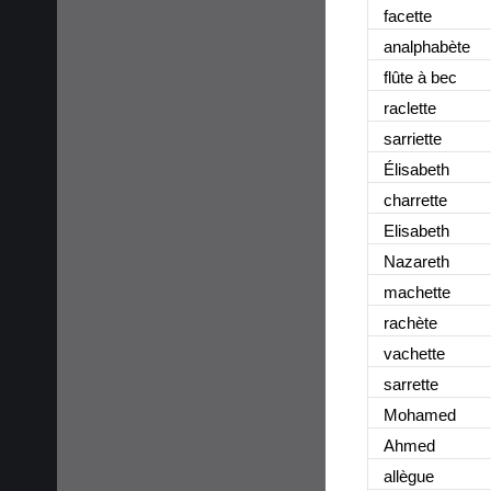
facette
analphabète
flûte à bec
raclette
sarriette
Élisabeth
charrette
Elisabeth
Nazareth
machette
rachète
vachette
sarrette
Mohamed
Ahmed
allègue