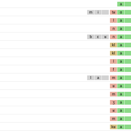
a
m
i
tʁ
ɑ
l
a
n
a
b
ɛ
ʁ
n
a
kl
a
kl
a
l
a
f
a
l
a
m
a
ʁ
a
m
a
ʒ
a
ʁ
a
m
a
kʁ
a