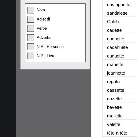
castagnette
Nom
sandalette
Adjectif
Caleb
Verbe
cadette
Adverbe
cachette
N.Pr. Personne
cacahuète
caquette
N.Pr. Lieu
manette
jeannette
régalec
cassette
gazette
bavette
mallette
valette
tête-à-tête