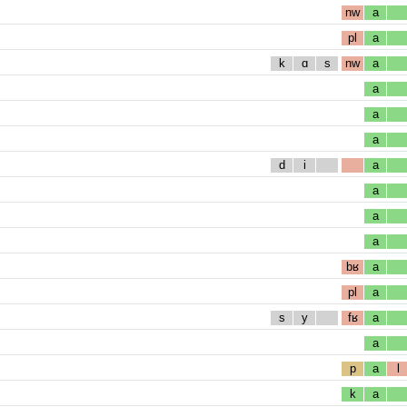
nw
a
pl
a
k
ɑ
s
nw
a
a
a
a
d
i
a
a
a
a
bʁ
a
pl
a
s
y
fʁ
a
a
p
a
l
k
a