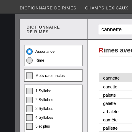
DICTIONNAIRE DE RIMES
CHAMPS LEXICAUX
DICTIONNAIRE
DE RIMES
R
imes ave
Assonance
Rime
Mots rares inclus
cannette
canette
1 Syllabe
palette
2 Syllabes
galette
3 Syllabes
arbalète
4 Syllabes
gamète
5 et plus
paillette