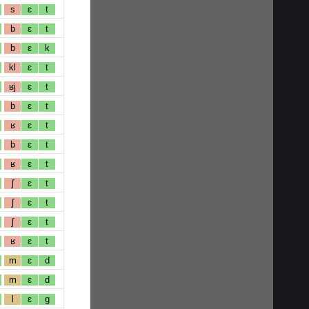
s
ɛ
t
b
ɛ
t
b
ɛ
k
kl
ɛ
t
ʁj
ɛ
t
b
ɛ
t
ʁ
ɛ
t
b
ɛ
t
ʁ
ɛ
t
ʃ
ɛ
t
ʃ
ɛ
t
ʃ
ɛ
t
ʁ
ɛ
t
m
ɛ
d
m
ɛ
d
l
ɛ
g