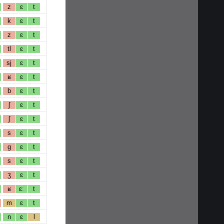
z
ɛ
t
k
ɛ
t
z
ɛ
t
tl
ɛ
t
sj
ɛ
t
ʁ
ɛ
t
b
ɛ
t
ʃ
ɛ
t
ʃ
ɛ
t
s
ɛ
t
g
ɛ
t
s
ɛ
t
ʒ
ɛ
t
ʁ
ɛː
t
m
ɛ
t
n
ɛ
l