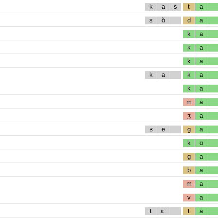
k
a
s
t
a
s
ɑ̃
d
a
k
a
k
a
k
a
k
a
k
a
k
a
m
a
ʒ
a
ʁ
e
g
a
k
ɑ
g
a
b
a
m
a
v
a
t
ɛː
t
a