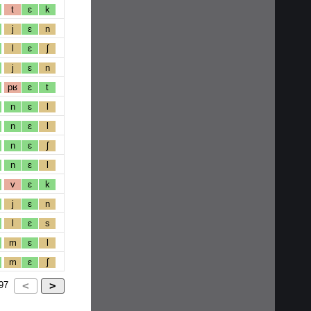
t
ɛ
k
j
ɛ
n
l
ɛ
ʃ
j
ɛ
n
pʁ
ɛ
t
n
ɛ
l
n
ɛ
l
n
ɛ
ʃ
n
ɛ
l
v
ɛ
k
j
ɛ
n
l
ɛ
s
m
ɛ
l
m
ɛ
ʃ
97