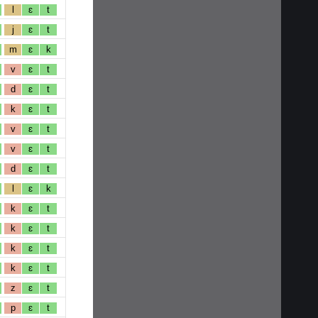
l
ɛ
t
j
ɛ
t
m
ɛ
k
v
ɛ
t
d
ɛ
t
k
ɛ
t
v
ɛ
t
v
ɛ
t
d
ɛ
t
l
ɛ
k
k
ɛ
t
k
ɛ
t
k
ɛ
t
k
ɛ
t
z
ɛ
t
p
ɛ
t