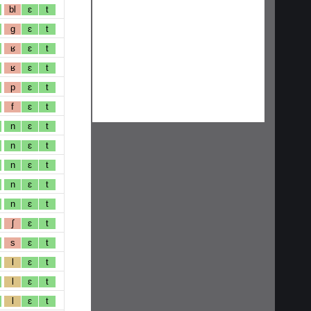
bl
ɛ
t
g
ɛ
t
ʁ
ɛ
t
ʁ
ɛ
t
p
ɛ
t
f
ɛ
t
n
ɛ
t
n
ɛ
t
n
ɛ
t
n
ɛ
t
n
ɛ
t
ʃ
ɛ
t
s
ɛ
t
l
ɛ
t
l
ɛ
t
l
ɛ
t