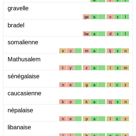
gravelle
gʁ
a
v
ɛ
l
bradel
bʁ
a
d
ɛ
l
somalienne
s
ɔ
m
a
lj
ɛ
n
Mathusalem
t
y
z
a
l
ɛ
m
sénégalaise
n
e
g
a
l
ɛː
z
caucasienne
k
o
k
a
zj
ɛ
n
népalaise
n
e
p
a
l
ɛː
z
libanaise
l
i
b
a
n
ɛː
z