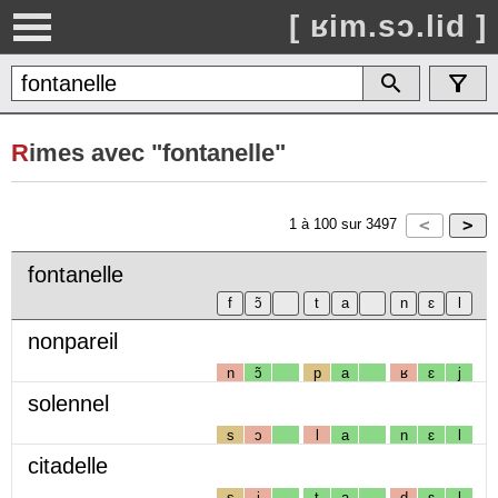
[ ʁim.sɔ.lid ]
R
imes avec "fontanelle"
1
à
100
sur
3497
fontanelle
nonpareil
n
ɔ̃
p
a
ʁ
ɛ
j
solennel
s
ɔ
l
a
n
ɛ
l
citadelle
s
i
t
a
d
ɛ
l