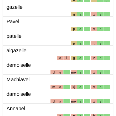
gazelle
g
a
z
ɛ
l
Pavel
p
a
v
ɛ
l
patelle
p
a
t
ɛ
l
algazelle
a
l
g
a
z
ɛ
l
demoiselle
d
ə
mw
a
z
ɛ
l
Machiavel
m
a
kj
a
v
ɛ
l
damoiselle
d
a
mw
a
z
ɛ
l
Annabel
a
n
a
b
ɛ
l