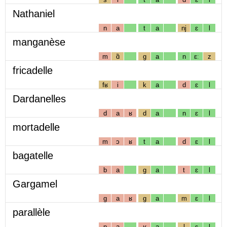
Nathaniel
n
a
t
a
nj
ɛ
l
manganèse
m
ɑ̃
g
a
n
ɛː
z
fricadelle
fʁ
i
k
a
d
ɛ
l
Dardanelles
d
a
ʁ
d
a
n
ɛ
l
mortadelle
m
ɔ
ʁ
t
a
d
ɛ
l
bagatelle
b
a
g
a
t
ɛ
l
Gargamel
g
a
ʁ
g
a
m
ɛ
l
parallèle
p
a
ʁ
a
l
ɛ
l