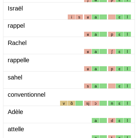
Israël
i
s
ʁ
a
ɛ
l
rappel
ʁ
a
p
ɛ
l
Rachel
ʁ
a
ʃ
ɛ
l
rappelle
ʁ
a
p
ɛ
l
sahel
s
a
ɛ
l
conventionnel
v
ɑ̃
sj
ɔ
n
ɛ
l
Adèle
a
d
ɛ
l
attelle
a
t
ɛ
l