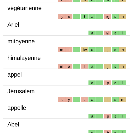
végétarienne
ʒ
e
t
a
ʁj
ɛ
n
Ariel
a
ʁj
ɛ
l
mitoyenne
m
i
tw
a
j
ɛ
n
himalayenne
m
a
l
a
j
ɛ
n
appel
a
p
ɛ
l
Jérusalem
ʁ
y
z
a
l
ɛ
m
appelle
a
p
ɛ
l
Abel
a
b
ɛ
l