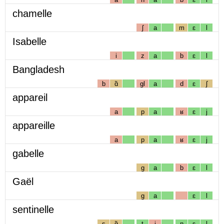
chamelle
ʃ
a
m
ɛ
l
Isabelle
i
z
a
b
ɛ
l
Bangladesh
b
ɑ̃
gl
a
d
ɛ
ʃ
appareil
a
p
a
ʁ
ɛ
j
appareille
a
p
a
ʁ
ɛ
j
gabelle
g
a
b
ɛ
l
Gaël
g
a
ɛ
l
sentinelle
s
ɑ̃
t
i
n
ɛ
l