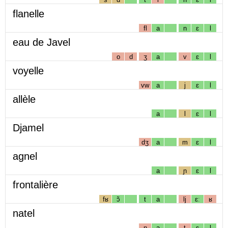
flanelle
fl
a
n
ɛ
l
eau de Javel
o
d
ʒ
a
v
ɛ
l
voyelle
vw
a
j
ɛ
l
allèle
a
l
ɛ
l
Djamel
dʒ
a
m
ɛ
l
agnel
a
ɲ
ɛ
l
frontalière
fʁ
ɔ̃
t
a
lj
ɛː
ʁ
natel
n
a
t
ɛ
l