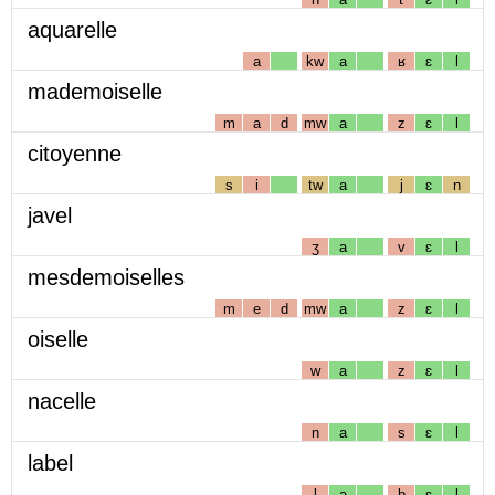
aquarelle
a
kw
a
ʁ
ɛ
l
mademoiselle
m
a
d
mw
a
z
ɛ
l
citoyenne
s
i
tw
a
j
ɛ
n
javel
ʒ
a
v
ɛ
l
mesdemoiselles
m
e
d
mw
a
z
ɛ
l
oiselle
w
a
z
ɛ
l
nacelle
n
a
s
ɛ
l
label
l
a
b
ɛ
l