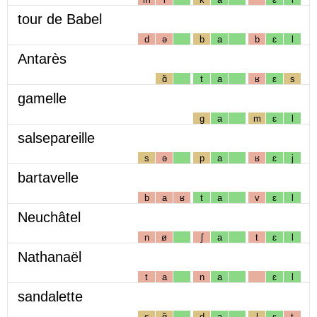
tour de Babel
d
ə
b
a
b
ɛ
l
Antarès
ɑ̃
t
a
ʁ
ɛ
s
gamelle
g
a
m
ɛ
l
salsepareille
s
ə
p
a
ʁ
ɛ
j
bartavelle
b
a
ʁ
t
a
v
ɛ
l
Neuchâtel
n
ø
ʃ
a
t
ɛ
l
Nathanaël
t
a
n
a
ɛ
l
sandalette
s
ɑ̃
d
a
l
ɛ
t