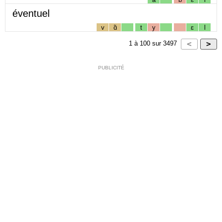
éventuel
v
ɑ̃
t
y
ɛ
l
1
à
100
sur
3497
PUBLICITÉ