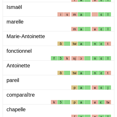
Ismaël
i
s
m
a
ɛ
l
marelle
m
a
ʁ
ɛ
l
Marie-Antoinette
ɑ̃
tw
a
n
ɛ
t
fonctionnel
f
ɔ̃
k
sj
ɔ
n
ɛ
l
Antoinette
ɑ̃
tw
a
n
ɛ
t
pareil
p
a
ʁ
ɛ
j
comparaître
k
ɔ̃
p
a
ʁ
ɛː
tʁ
chapelle
ʃ
a
p
ɛ
l