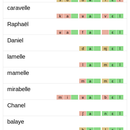
caravelle
k
a
ʁ
a
v
ɛ
l
Raphaël
ʁ
a
f
a
ɛ
l
Daniel
d
a
nj
ɛ
l
lamelle
l
a
m
ɛ
l
mamelle
m
a
m
ɛ
l
mirabelle
m
i
ʁ
a
b
ɛ
l
Chanel
ʃ
a
n
ɛ
l
balaye
b
a
l
ɛ
j