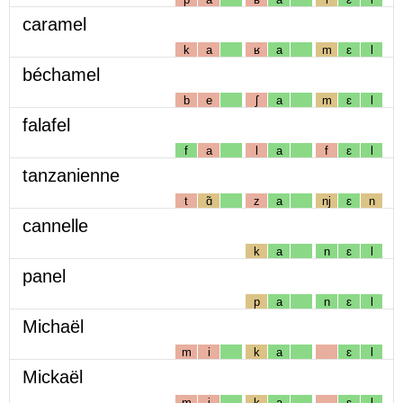
caramel
k
a
ʁ
a
m
ɛ
l
béchamel
b
e
ʃ
a
m
ɛ
l
falafel
f
a
l
a
f
ɛ
l
tanzanienne
t
ɑ̃
z
a
nj
ɛ
n
cannelle
k
a
n
ɛ
l
panel
p
a
n
ɛ
l
Michaël
m
i
k
a
ɛ
l
Mickaël
m
i
k
a
ɛ
l