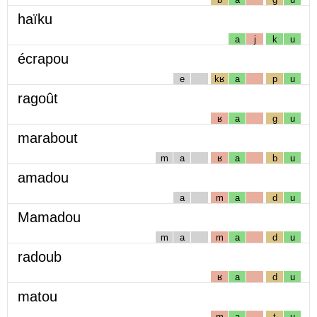
haïku
a
j
k
u
écrapou
e
kʁ
a
p
u
ragoût
ʁ
a
g
u
marabout
m
a
ʁ
a
b
u
amadou
a
m
a
d
u
Mamadou
m
a
m
a
d
u
radoub
ʁ
a
d
u
matou
m
a
t
u