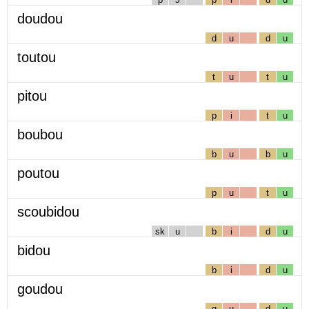
doudou
d
u
d
u
toutou
t
u
t
u
pitou
p
i
t
u
boubou
b
u
b
u
poutou
p
u
t
u
scoubidou
sk
u
b
i
d
u
bidou
b
i
d
u
goudou
g
u
d
u