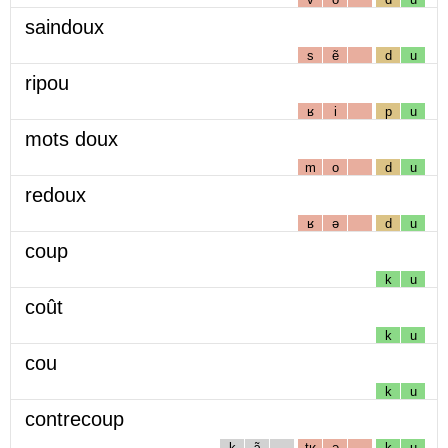
saindoux
s
ẽ
d
u
ripou
ʁ
i
p
u
mots doux
m
o
d
u
redoux
ʁ
ə
d
u
coup
k
u
coût
k
u
cou
k
u
contrecoup
k
ɔ̃
tʁ
ə
k
u