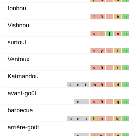
fonbou
f
ɔ̃
b
u
Vishnou
v
i
ʃ
n
u
surtout
s
y
ʁ
t
u
Ventoux
v
ɑ̃
t
u
Katmandou
k
a
t
m
ɑ̃
d
u
avant-goût
a
v
ɑ̃
g
u
barbecue
b
a
ʁ
b
ə
kj
u
arrière-goût
a
ʁj
ɛː
ʁ
g
u