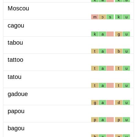
Moscou
m
ɔ
s
k
u
cagou
k
a
g
u
tabou
t
a
b
u
tattoo
t
a
t
u
tatou
t
a
t
u
gadoue
g
a
d
u
papou
p
a
p
u
bagou
b
a
g
u