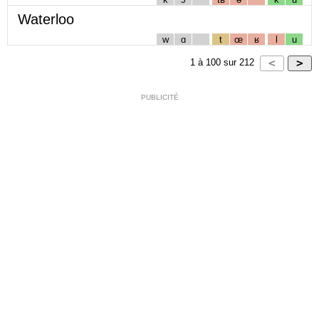
Waterloo
w
ɑ
t
œ
ʁ
l
u
1
à
100
sur
212
PUBLICITÉ