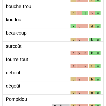
bouche-trou
b
u
ʃ
tʁ
u
koudou
k
u
d
u
beaucoup
b
o
k
u
surcoût
s
y
ʁ
k
u
fourre-tout
f
u
ʁ
t
u
debout
d
ə
b
u
dégoût
d
e
g
u
Pompidou
p
ɔ̃
p
i
d
u