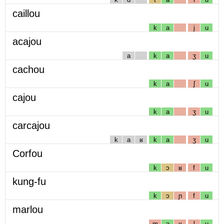
caillou
k
a
j
u
acajou
a
k
a
ʒ
u
cachou
k
a
ʃ
u
cajou
k
a
ʒ
u
carcajou
k
a
ʁ
k
a
ʒ
u
Corfou
k
ɔ
ʁ
f
u
kung-fu
k
ɔ
ɲ
f
u
marlou
m
a
ʁ
l
u