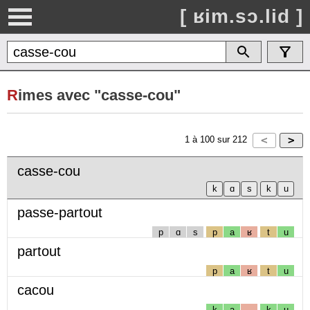
[ ʁim.sɔ.lid ]
R
imes avec "casse-cou"
1
à
100
sur
212
casse-cou
passe-partout
p
ɑ
s
p
a
ʁ
t
u
partout
p
a
ʁ
t
u
cacou
k
a
k
u