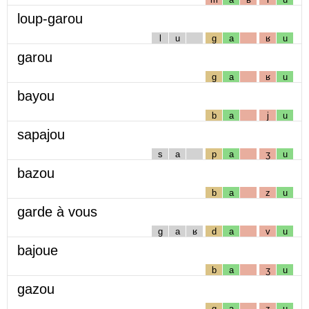
loup-garou
l
u
g
a
ʁ
u
garou
g
a
ʁ
u
bayou
b
a
j
u
sapajou
s
a
p
a
ʒ
u
bazou
b
a
z
u
garde à vous
g
a
ʁ
d
a
v
u
bajoue
b
a
ʒ
u
gazou
g
a
z
u