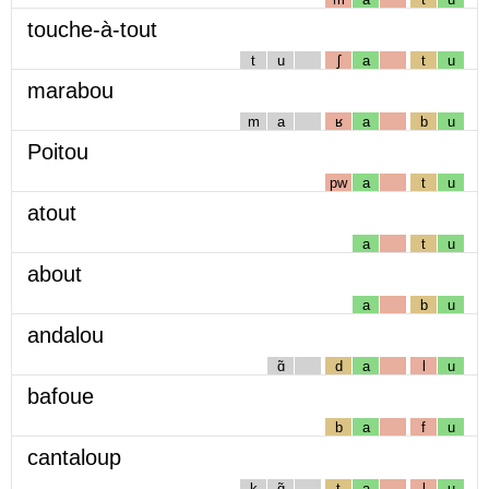
touche-à-tout
t
u
ʃ
a
t
u
marabou
m
a
ʁ
a
b
u
Poitou
pw
a
t
u
atout
a
t
u
about
a
b
u
andalou
ɑ̃
d
a
l
u
bafoue
b
a
f
u
cantaloup
k
ɑ̃
t
a
l
u