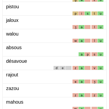
pistou
p
i
s
t
u
jaloux
ʒ
a
l
u
walou
w
a
l
u
absous
a
p
s
u
désavoue
d
e
z
a
v
u
rajout
ʁ
a
ʒ
u
zazou
z
a
z
u
mahous
m
a
u