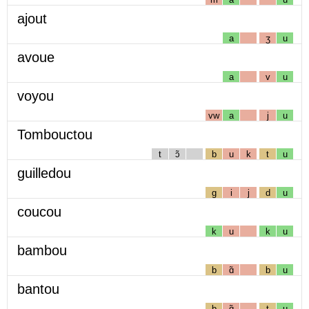
ajout
a
ʒ
u
avoue
a
v
u
voyou
vw
a
j
u
Tombouctou
t
ɔ̃
b
u
k
t
u
guilledou
g
i
j
d
u
coucou
k
u
k
u
bambou
b
ɑ̃
b
u
bantou
b
ɑ̃
t
u