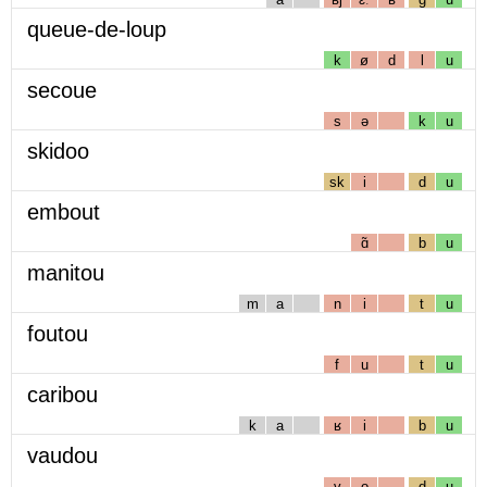
queue-de-loup
k
ø
d
l
u
secoue
s
ə
k
u
skidoo
sk
i
d
u
embout
ɑ̃
b
u
manitou
m
a
n
i
t
u
foutou
f
u
t
u
caribou
k
a
ʁ
i
b
u
vaudou
v
o
d
u