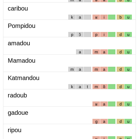
caribou
k
a
ʁ
i
b
u
Pompidou
p
ɔ̃
p
i
d
u
amadou
a
m
a
d
u
Mamadou
m
a
m
a
d
u
Katmandou
k
a
t
m
ɑ̃
d
u
radoub
ʁ
a
d
u
gadoue
g
a
d
u
ripou
ʁ
i
p
u