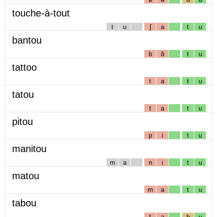
touche-à-tout
t
u
ʃ
a
t
u
bantou
b
ɑ̃
t
u
tattoo
t
a
t
u
tatou
t
a
t
u
pitou
p
i
t
u
manitou
m
a
n
i
t
u
matou
m
a
t
u
tabou
t
a
b
u