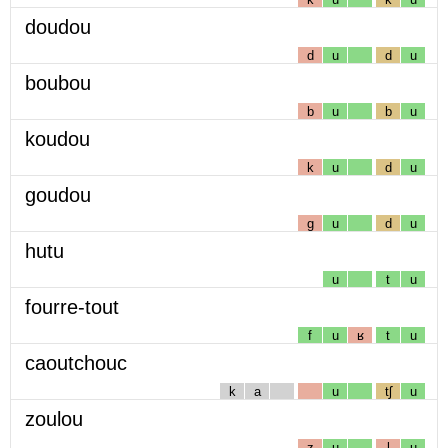
doudou
d
u
d
u
boubou
b
u
b
u
koudou
k
u
d
u
goudou
g
u
d
u
hutu
u
t
u
fourre-tout
f
u
ʁ
t
u
caoutchouc
k
a
u
tʃ
u
zoulou
z
u
l
u