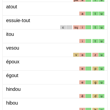
atout
a
t
u
essuie-tout
ɛ
sɥ
i
t
u
itou
i
t
u
vesou
v
ə
z
u
époux
e
p
u
égout
e
g
u
hindou
ẽ
d
u
hibou
i
b
u