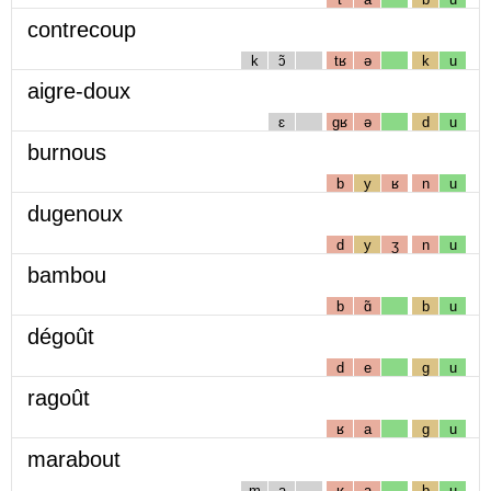
contrecoup
k
ɔ̃
tʁ
ə
k
u
aigre-doux
ɛ
gʁ
ə
d
u
burnous
b
y
ʁ
n
u
dugenoux
d
y
ʒ
n
u
bambou
b
ɑ̃
b
u
dégoût
d
e
g
u
ragoût
ʁ
a
g
u
marabout
m
a
ʁ
a
b
u