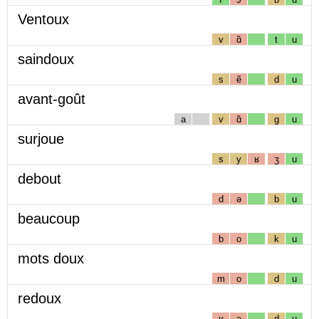
Ventoux
v
ɑ̃
t
u
saindoux
s
ẽ
d
u
avant-goût
a
v
ɑ̃
g
u
surjoue
s
y
ʁ
ʒ
u
debout
d
ə
b
u
beaucoup
b
o
k
u
mots doux
m
o
d
u
redoux
ʁ
ə
d
u