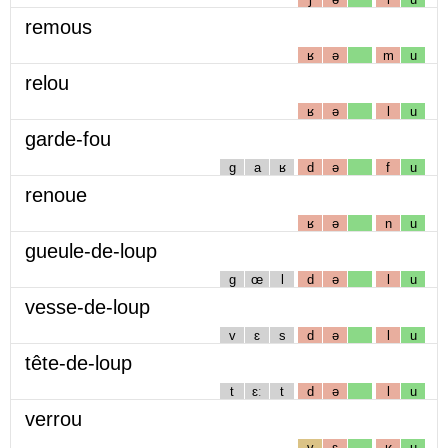
remous
ʁ
ə
m
u
relou
ʁ
ə
l
u
garde-fou
g
a
ʁ
d
ə
f
u
renoue
ʁ
ə
n
u
gueule-de-loup
g
œ
l
d
ə
l
u
vesse-de-loup
v
ɛ
s
d
ə
l
u
tête-de-loup
t
ɛː
t
d
ə
l
u
verrou
v
ɛ
ʁ
u