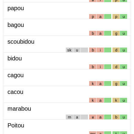
papou
p
a
p
u
bagou
b
a
g
u
scoubidou
sk
u
b
i
d
u
bidou
b
i
d
u
cagou
k
a
g
u
cacou
k
a
k
u
marabou
m
a
ʁ
a
b
u
Poitou
pw
a
t
u