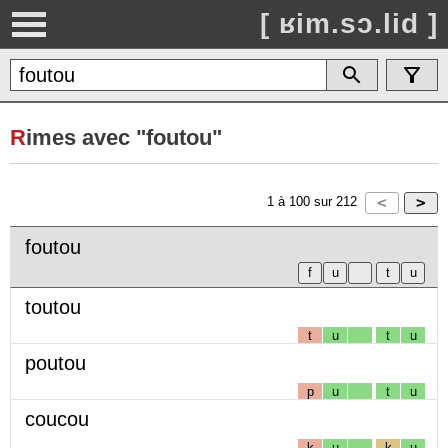
[ ʁim.sɔ.lid ]
R
imes avec "foutou"
1
à
100
sur
212
foutou
toutou
t
u
t
u
poutou
p
u
t
u
coucou
k
u
k
u