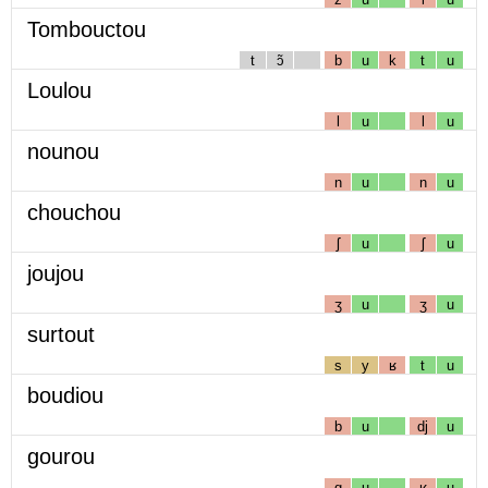
Tombouctou
t
ɔ̃
b
u
k
t
u
Loulou
l
u
l
u
nounou
n
u
n
u
chouchou
ʃ
u
ʃ
u
joujou
ʒ
u
ʒ
u
surtout
s
y
ʁ
t
u
boudiou
b
u
dj
u
gourou
g
u
ʁ
u