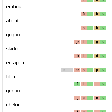
embout
ɑ̃
b
u
about
a
b
u
grigou
gʁ
i
g
u
skidoo
sk
i
d
u
écrapou
e
kʁ
a
p
u
filou
f
i
l
u
genou
ʒ
ə
n
u
chelou
ʃ
ə
l
u