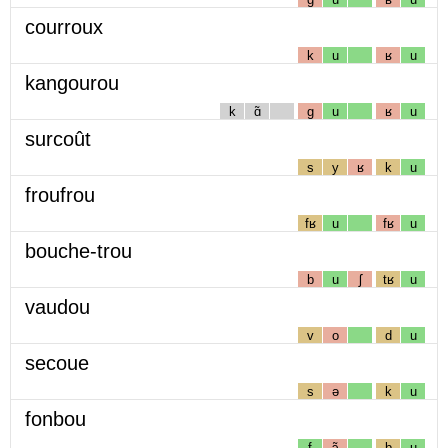
courroux
k
u
ʁ
u
kangourou
k
ɑ̃
g
u
ʁ
u
surcoût
s
y
ʁ
k
u
froufrou
fʁ
u
fʁ
u
bouche-trou
b
u
ʃ
tʁ
u
vaudou
v
o
d
u
secoue
s
ə
k
u
fonbou
f
ɔ̃
b
u