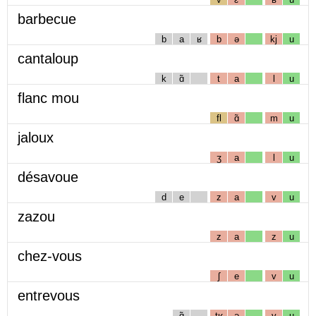
barbecue
b
a
ʁ
b
ə
kj
u
cantaloup
k
ɑ̃
t
a
l
u
flanc mou
fl
ɑ̃
m
u
jaloux
ʒ
a
l
u
désavoue
d
e
z
a
v
u
zazou
z
a
z
u
chez-vous
ʃ
e
v
u
entrevous
ɑ̃
tʁ
ə
v
u