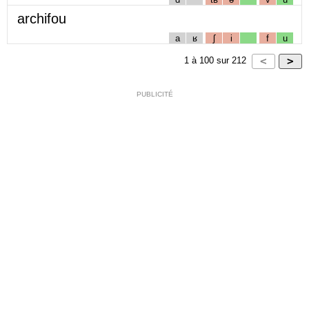
archifou
a
ʁ
ʃ
i
f
u
1
à
100
sur
212
PUBLICITÉ