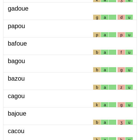
gadoue
g
a
d
u
papou
p
a
p
u
bafoue
b
a
f
u
bagou
b
a
g
u
bazou
b
a
z
u
cagou
k
a
g
u
bajoue
b
a
ʒ
u
cacou
k
a
k
u