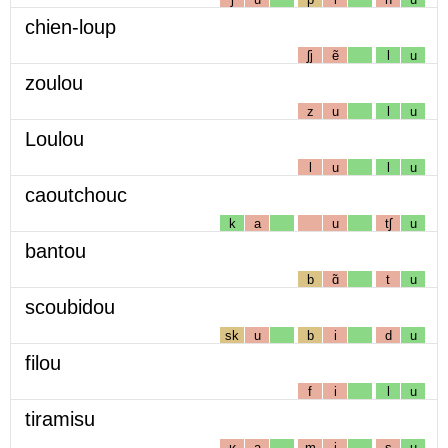
chien-loup
ʃj
ẽ
l
u
zoulou
z
u
l
u
Loulou
l
u
l
u
caoutchouc
k
a
u
tʃ
u
bantou
b
ɑ̃
t
u
scoubidou
sk
u
b
i
d
u
filou
f
i
l
u
tiramisu
ʁ
a
m
i
s
u