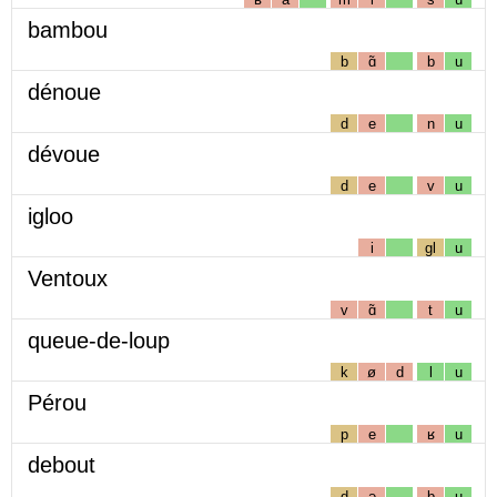
bambou
b
ɑ̃
b
u
dénoue
d
e
n
u
dévoue
d
e
v
u
igloo
i
gl
u
Ventoux
v
ɑ̃
t
u
queue-de-loup
k
ø
d
l
u
Pérou
p
e
ʁ
u
debout
d
ə
b
u