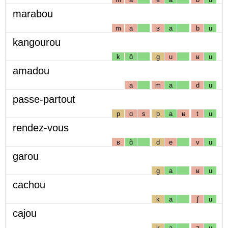
marabou
m
a
ʁ
a
b
u
kangourou
k
ɑ̃
g
u
ʁ
u
amadou
a
m
a
d
u
passe-partout
p
ɑ
s
p
a
ʁ
t
u
rendez-vous
ʁ
ɑ̃
d
e
v
u
garou
g
a
ʁ
u
cachou
k
a
ʃ
u
cajou
k
a
ʒ
u