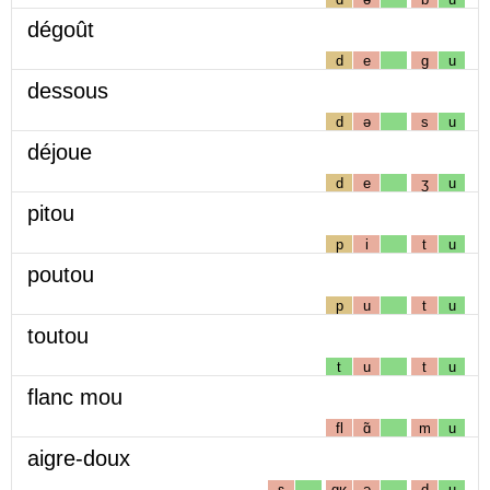
dégoût
d
e
g
u
dessous
d
ə
s
u
déjoue
d
e
ʒ
u
pitou
p
i
t
u
poutou
p
u
t
u
toutou
t
u
t
u
flanc mou
fl
ɑ̃
m
u
aigre-doux
ɛ
gʁ
ə
d
u