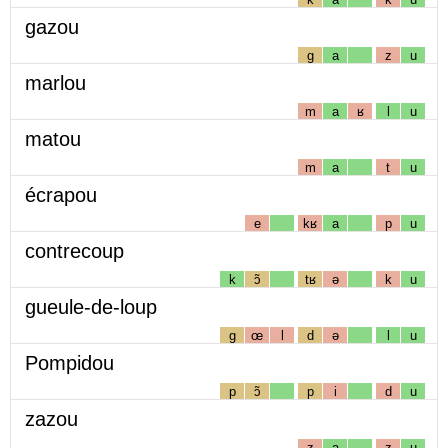
gazou
g
a
z
u
marlou
m
a
ʁ
l
u
matou
m
a
t
u
écrapou
e
kʁ
a
p
u
contrecoup
k
ɔ̃
tʁ
ə
k
u
gueule-de-loup
g
œ
l
d
ə
l
u
Pompidou
p
ɔ̃
p
i
d
u
zazou
z
a
z
u