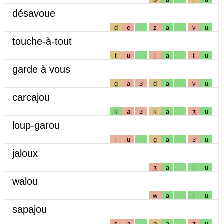
désavoue
d
e
z
a
v
u
touche-à-tout
t
u
ʃ
a
t
u
garde à vous
g
a
ʁ
d
a
v
u
carcajou
k
a
ʁ
k
a
ʒ
u
loup-garou
l
u
g
a
ʁ
u
jaloux
ʒ
a
l
u
walou
w
a
l
u
sapajou
s
a
p
a
ʒ
u