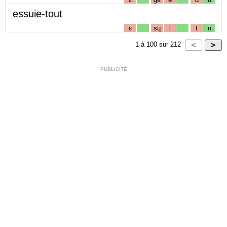
essuie-tout
ɛ
sɥ
i
t
u
1
à
100
sur
212
PUBLICITÉ