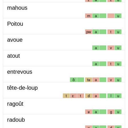
mahous
m
a
u
Poitou
pw
a
t
u
avoue
a
v
u
atout
a
t
u
entrevous
ɑ̃
tʁ
ə
v
u
tête-de-loup
t
ɛː
t
d
ə
l
u
ragoût
ʁ
a
g
u
radoub
ʁ
a
d
u