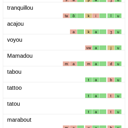
tranquillou
tʁ
ɑ̃
k
i
l
u
acajou
a
k
a
ʒ
u
voyou
vw
a
j
u
Mamadou
m
a
m
a
d
u
tabou
t
a
b
u
tattoo
t
a
t
u
tatou
t
a
t
u
marabout
m
a
ʁ
a
b
u