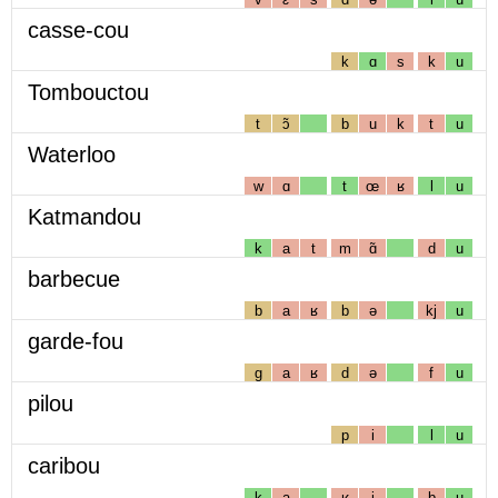
casse-cou
k
ɑ
s
k
u
Tombouctou
t
ɔ̃
b
u
k
t
u
Waterloo
w
ɑ
t
œ
ʁ
l
u
Katmandou
k
a
t
m
ɑ̃
d
u
barbecue
b
a
ʁ
b
ə
kj
u
garde-fou
g
a
ʁ
d
ə
f
u
pilou
p
i
l
u
caribou
k
a
ʁ
i
b
u