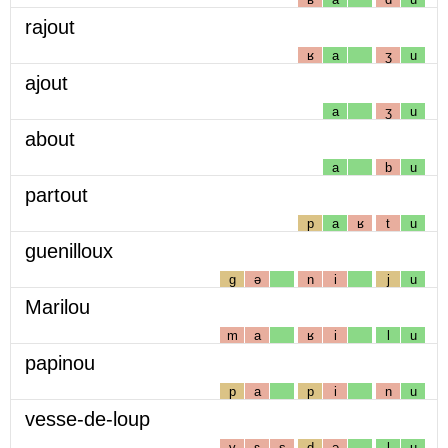
rajout
ʁ
a
ʒ
u
ajout
a
ʒ
u
about
a
b
u
partout
p
a
ʁ
t
u
guenilloux
g
ə
n
i
j
u
Marilou
m
a
ʁ
i
l
u
papinou
p
a
p
i
n
u
vesse-de-loup
v
ɛ
s
d
ə
l
u