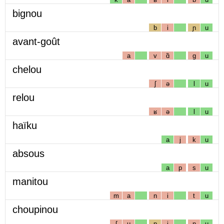
bignou
b
i
ɲ
u
avant-goût
a
v
ɑ̃
g
u
chelou
ʃ
ə
l
u
relou
ʁ
ə
l
u
haïku
a
j
k
u
absous
a
p
s
u
manitou
m
a
n
i
t
u
choupinou
ʃ
u
p
i
n
u