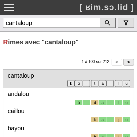
[ ʁim.sɔ.lid ]
R
imes avec "cantaloup"
1
à
100
sur
212
cantaloup
andalou
ɑ̃
d
a
l
u
caillou
k
a
j
u
bayou
b
a
j
u