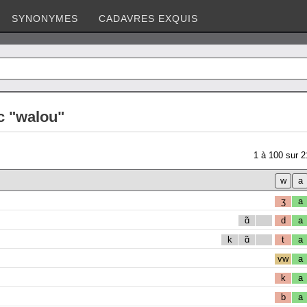
SYNONYMES
CADAVRES EXQUIS
c "walou"
1
à
100
sur
2
ʒ
a
ɑ̃
d
a
k
ɑ̃
t
a
vw
a
k
a
b
a