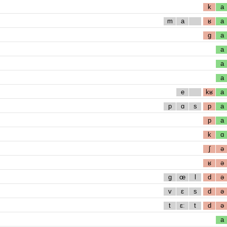
k
a
m
a
ʁ
a
g
a
a
a
a
e
kʁ
a
p
ɑ
s
p
a
p
a
k
ɑ
ʃ
ə
ʁ
ə
g
œ
l
d
ə
v
ɛ
s
d
ə
t
ɛː
t
d
ə
a