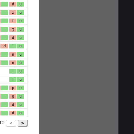
d
u
z
u
f
u
ʒ
u
d
u
d
l
u
n
u
n
u
l
u
l
u
p
u
g
u
d
u
d
u
12