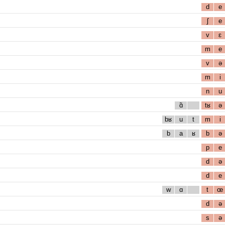
d
e
ʃ
e
v
ɛ
m
e
v
ə
m
i
n
u
ɑ̃
tʁ
ə
bʁ
u
t
m
i
b
a
ʁ
b
ə
p
e
d
ə
d
e
w
ɑ
t
œ
d
ə
s
ə