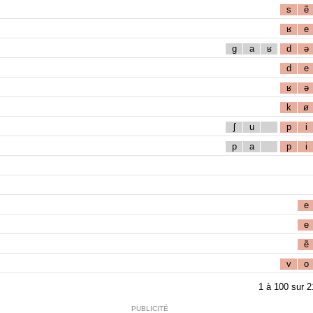
s
ẽ
ʁ
e
g
a
ʁ
d
ə
d
e
ʁ
ə
k
ø
ʃ
u
p
i
p
a
p
i
e
e
ẽ
v
o
1
à
100
sur
2
PUBLICITÉ