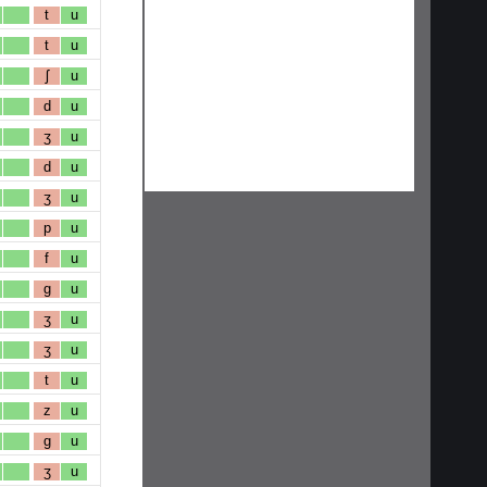
t
u
t
u
ʃ
u
d
u
ʒ
u
d
u
ʒ
u
p
u
f
u
g
u
ʒ
u
ʒ
u
t
u
z
u
g
u
ʒ
u