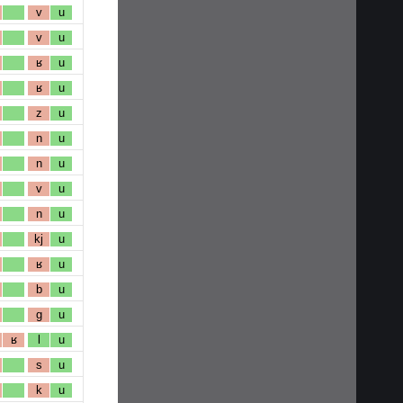
v
u
v
u
ʁ
u
ʁ
u
z
u
n
u
n
u
v
u
n
u
kj
u
ʁ
u
b
u
g
u
ʁ
l
u
s
u
k
u