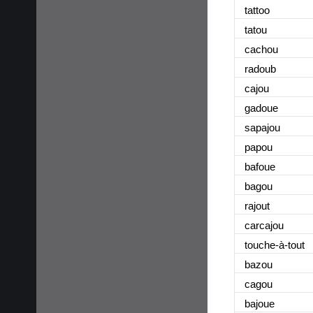
tattoo
tatou
cachou
radoub
cajou
gadoue
sapajou
papou
bafoue
bagou
rajout
carcajou
touche-à-tout
bazou
cagou
bajoue