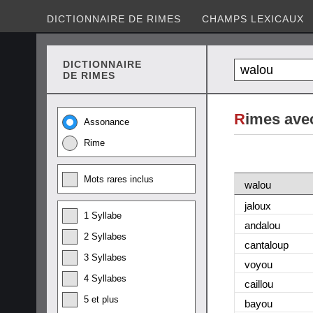
DICTIONNAIRE DE RIMES
CHAMPS LEXICAUX
DICTIONNAIRE
DE RIMES
R
imes ave
Assonance
Rime
Mots rares inclus
walou
jaloux
1 Syllabe
andalou
2 Syllabes
cantaloup
3 Syllabes
voyou
4 Syllabes
caillou
5 et plus
bayou