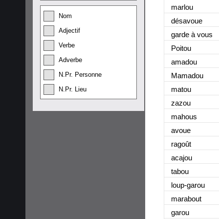
marlou
Nom
désavoue
Adjectif
garde à vous
Verbe
Poitou
Adverbe
amadou
N.Pr. Personne
Mamadou
matou
N.Pr. Lieu
zazou
mahous
avoue
ragoût
acajou
tabou
loup-garou
marabout
garou