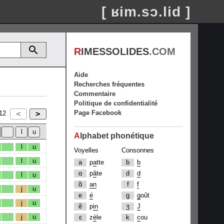
[ ʁim.sɔ.lid ]
R
IMESSOLIDES
.COM
Aide
Recherches fréquentes
Commentaire
Politique de confidentialité
Page Facebook
12
A
lphabet phonétique
l
u
Voyelles
Consonnes
l
u
a
p
a
tte
b
b
ɑ
p
â
te
d
d
l
u
ɑ̃
an
f
f
j
u
e
é
g
g
oût
j
u
ẽ
p
in
ʒ
J
j
u
ɛ
z
è
le
k
c
ou