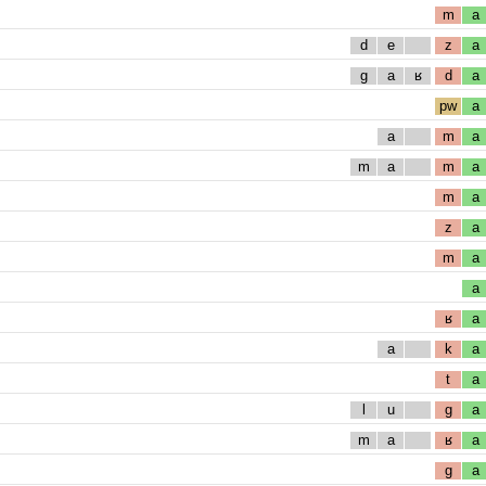
m
a
d
e
z
a
g
a
ʁ
d
a
pw
a
a
m
a
m
a
m
a
m
a
z
a
m
a
a
ʁ
a
a
k
a
t
a
l
u
g
a
m
a
ʁ
a
g
a