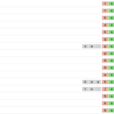
t
a
t
a
k
a
ʁ
a
k
a
g
a
s
a
p
a
p
a
b
a
b
a
ʁ
a
k
a
ʁ
k
a
t
u
ʃ
a
b
a
k
a
b
a