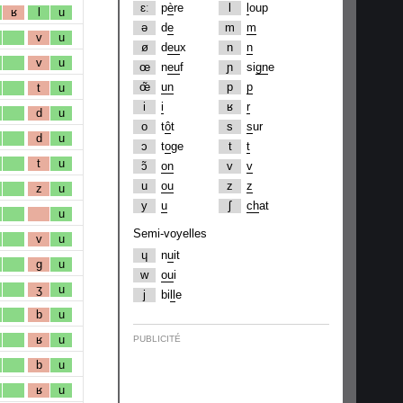
ɛː
p
è
re
l
l
oup
ʁ
l
u
ə
d
e
m
m
v
u
ø
d
eu
x
n
n
v
u
œ
n
eu
f
ɲ
si
gn
e
œ̃
un
p
p
t
u
i
i
ʁ
r
d
u
o
t
ô
t
s
s
ur
d
u
ɔ
t
o
ge
t
t
t
u
ɔ̃
on
v
v
u
ou
z
z
z
u
y
u
ʃ
ch
at
u
Semi-voyelles
v
u
ɥ
n
u
it
g
u
w
ou
i
ʒ
u
j
bi
ll
e
b
u
ʁ
u
PUBLICITÉ
b
u
ʁ
u