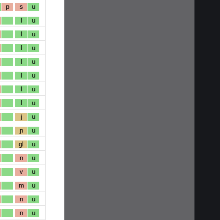
p
s
u
l
u
l
u
l
u
l
u
l
u
l
u
l
u
j
u
ɲ
u
gl
u
n
u
v
u
m
u
n
u
n
u