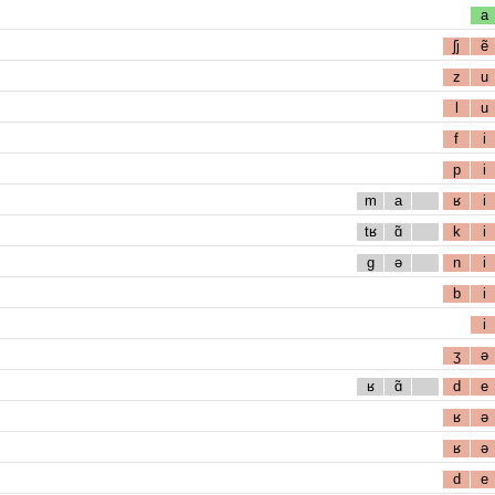
a
ʃj
ẽ
z
u
l
u
f
i
p
i
m
a
ʁ
i
tʁ
ɑ̃
k
i
g
ə
n
i
b
i
i
ʒ
ə
ʁ
ɑ̃
d
e
ʁ
ə
ʁ
ə
d
e