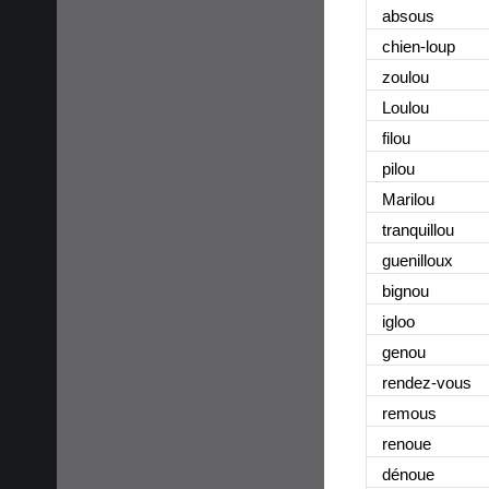
absous
chien-loup
zoulou
Loulou
filou
pilou
Marilou
tranquillou
guenilloux
bignou
igloo
genou
rendez-vous
remous
renoue
dénoue