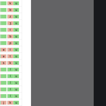
k
u
b
u
z
u
ʒ
u
t
u
b
u
p
u
ʁ
t
u
ʁ
t
u
s
k
u
l
u
l
u
l
u
l
u
l
u
j
k
u