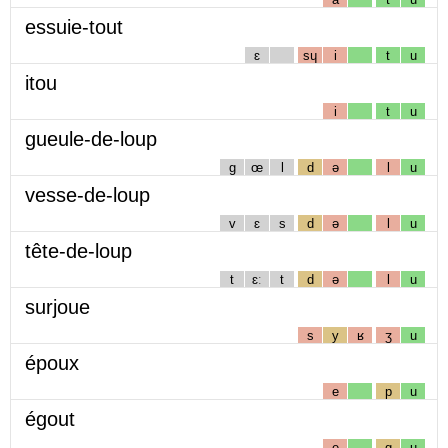
essuie-tout
ɛ
sɥ
i
t
u
itou
i
t
u
gueule-de-loup
g
œ
l
d
ə
l
u
vesse-de-loup
v
ɛ
s
d
ə
l
u
tête-de-loup
t
ɛː
t
d
ə
l
u
surjoue
s
y
ʁ
ʒ
u
époux
e
p
u
égout
e
g
u