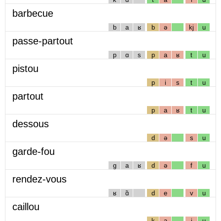
barbecue
b
a
ʁ
b
ə
kj
u
passe-partout
p
ɑ
s
p
a
ʁ
t
u
pistou
p
i
s
t
u
partout
p
a
ʁ
t
u
dessous
d
ə
s
u
garde-fou
g
a
ʁ
d
ə
f
u
rendez-vous
ʁ
ɑ̃
d
e
v
u
caillou
k
a
j
u