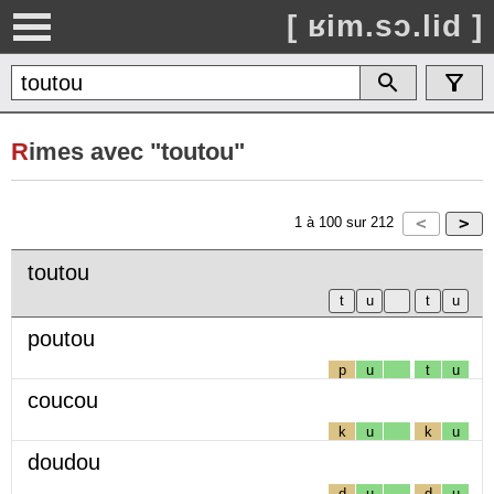
[ ʁim.sɔ.lid ]
R
imes avec "toutou"
1
à
100
sur
212
toutou
poutou
p
u
t
u
coucou
k
u
k
u
doudou
d
u
d
u