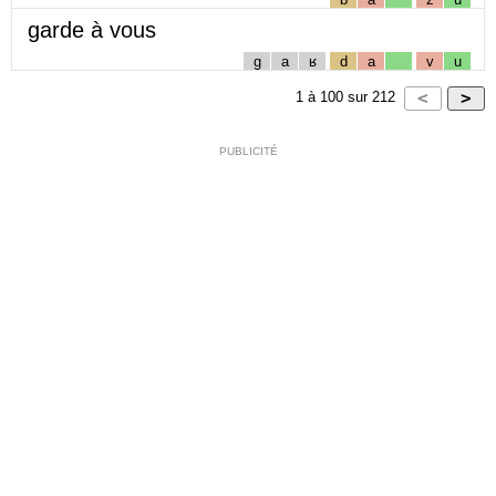
garde à vous
g
a
ʁ
d
a
v
u
1
à
100
sur
212
PUBLICITÉ