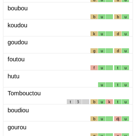
boubou
b
u
b
u
koudou
k
u
d
u
goudou
g
u
d
u
foutou
f
u
t
u
hutu
u
t
u
Tombouctou
t
ɔ̃
b
u
k
t
u
boudiou
b
u
dj
u
gourou
g
u
ʁ
u