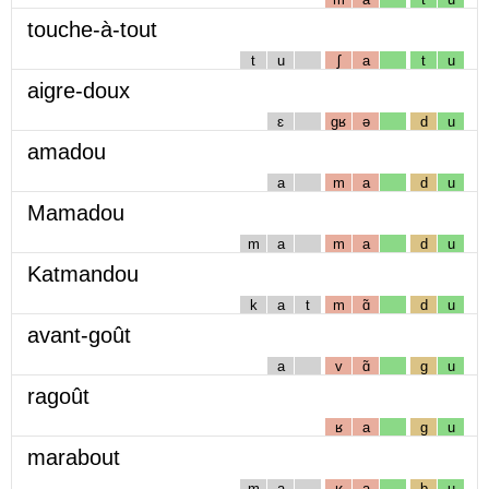
touche-à-tout
t
u
ʃ
a
t
u
aigre-doux
ɛ
gʁ
ə
d
u
amadou
a
m
a
d
u
Mamadou
m
a
m
a
d
u
Katmandou
k
a
t
m
ɑ̃
d
u
avant-goût
a
v
ɑ̃
g
u
ragoût
ʁ
a
g
u
marabout
m
a
ʁ
a
b
u