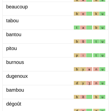
beaucoup
b
o
k
u
tabou
t
a
b
u
bantou
b
ɑ̃
t
u
pitou
p
i
t
u
burnous
b
y
ʁ
n
u
dugenoux
d
y
ʒ
n
u
bambou
b
ɑ̃
b
u
dégoût
d
e
g
u