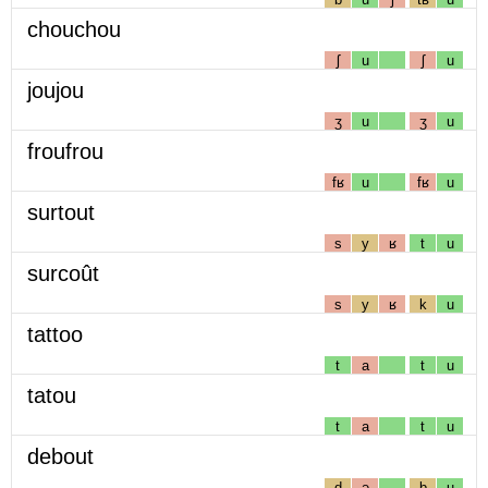
chouchou
ʃ
u
ʃ
u
joujou
ʒ
u
ʒ
u
froufrou
fʁ
u
fʁ
u
surtout
s
y
ʁ
t
u
surcoût
s
y
ʁ
k
u
tattoo
t
a
t
u
tatou
t
a
t
u
debout
d
ə
b
u