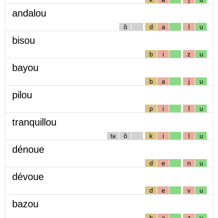
andalou
ɑ̃
d
a
l
u
bisou
b
i
z
u
bayou
b
a
j
u
pilou
p
i
l
u
tranquillou
tʁ
ɑ̃
k
i
l
u
dénoue
d
e
n
u
dévoue
d
e
v
u
bazou
b
a
z
u