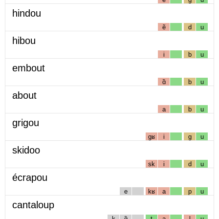
hindou
ẽ
d
u
hibou
i
b
u
embout
ɑ̃
b
u
about
a
b
u
grigou
gʁ
i
g
u
skidoo
sk
i
d
u
écrapou
e
kʁ
a
p
u
cantaloup
k
ɑ̃
t
a
l
u