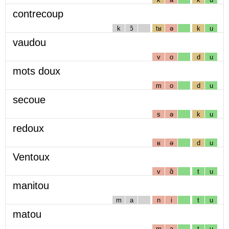
contrecoup
k
ɔ̃
tʁ
ə
k
u
vaudou
v
o
d
u
mots doux
m
o
d
u
secoue
s
ə
k
u
redoux
ʁ
ə
d
u
Ventoux
v
ɑ̃
t
u
manitou
m
a
n
i
t
u
matou
m
a
t
u