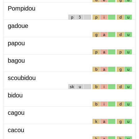
Pompidou
p
ɔ̃
p
i
d
u
gadoue
g
a
d
u
papou
p
a
p
u
bagou
b
a
g
u
scoubidou
sk
u
b
i
d
u
bidou
b
i
d
u
cagou
k
a
g
u
cacou
k
a
k
u