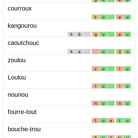
courroux
k
u
ʁ
u
kangourou
k
ɑ̃
g
u
ʁ
u
caoutchouc
k
a
u
tʃ
u
zoulou
z
u
l
u
Loulou
l
u
l
u
nounou
n
u
n
u
fourre-tout
f
u
ʁ
t
u
bouche-trou
b
u
ʃ
tʁ
u