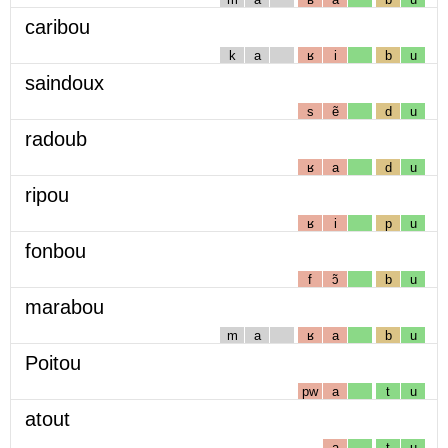
caribou
k
a
ʁ
i
b
u
saindoux
s
ẽ
d
u
radoub
ʁ
a
d
u
ripou
ʁ
i
p
u
fonbou
f
ɔ̃
b
u
marabou
m
a
ʁ
a
b
u
Poitou
pw
a
t
u
atout
a
t
u