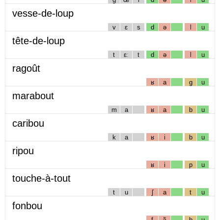
vesse-de-loup
v
ɛ
s
d
ə
l
u
tête-de-loup
t
ɛː
t
d
ə
l
u
ragoût
ʁ
a
g
u
marabout
m
a
ʁ
a
b
u
caribou
k
a
ʁ
i
b
u
ripou
ʁ
i
p
u
touche-à-tout
t
u
ʃ
a
t
u
fonbou
f
ɔ̃
b
u