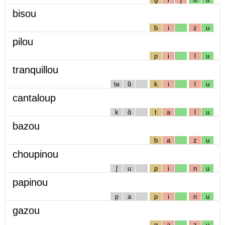
bisou
b
i
z
u
pilou
p
i
l
u
tranquillou
tʁ
ɑ̃
k
i
l
u
cantaloup
k
ɑ̃
t
a
l
u
bazou
b
a
z
u
choupinou
ʃ
u
p
i
n
u
papinou
p
a
p
i
n
u
gazou
g
a
z
u