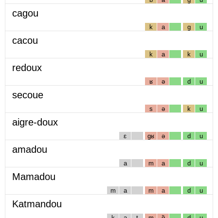
cagou
k
a
g
u
cacou
k
a
k
u
redoux
ʁ
ə
d
u
secoue
s
ə
k
u
aigre-doux
ɛ
gʁ
ə
d
u
amadou
a
m
a
d
u
Mamadou
m
a
m
a
d
u
Katmandou
k
a
t
m
ɑ̃
d
u