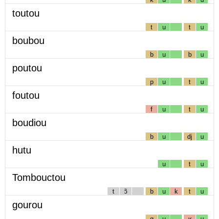
toutou
t
u
t
u
boubou
b
u
b
u
poutou
p
u
t
u
foutou
f
u
t
u
boudiou
b
u
dj
u
hutu
u
t
u
Tombouctou
t
ɔ̃
b
u
k
t
u
gourou
g
u
ʁ
u