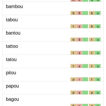
bambou
b
ɑ̃
b
u
tabou
t
a
b
u
bantou
b
ɑ̃
t
u
tattoo
t
a
t
u
tatou
t
a
t
u
pitou
p
i
t
u
papou
p
a
p
u
bagou
b
a
g
u