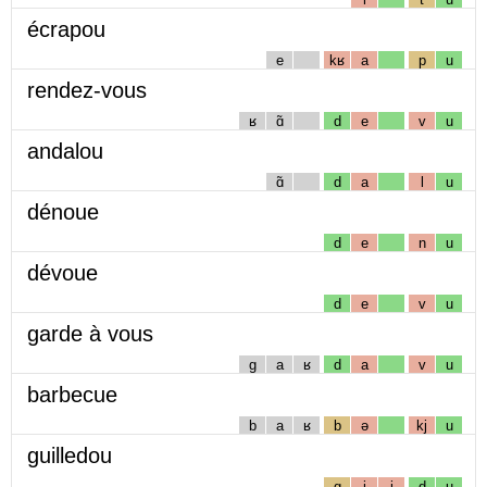
écrapou
e
kʁ
a
p
u
rendez-vous
ʁ
ɑ̃
d
e
v
u
andalou
ɑ̃
d
a
l
u
dénoue
d
e
n
u
dévoue
d
e
v
u
garde à vous
g
a
ʁ
d
a
v
u
barbecue
b
a
ʁ
b
ə
kj
u
guilledou
g
i
j
d
u