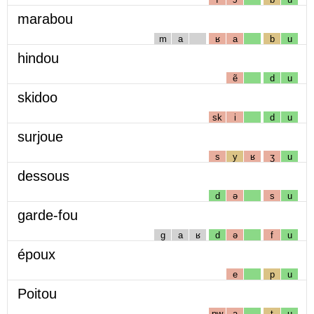
marabou
m
a
ʁ
a
b
u
hindou
ẽ
d
u
skidoo
sk
i
d
u
surjoue
s
y
ʁ
ʒ
u
dessous
d
ə
s
u
garde-fou
g
a
ʁ
d
ə
f
u
époux
e
p
u
Poitou
pw
a
t
u