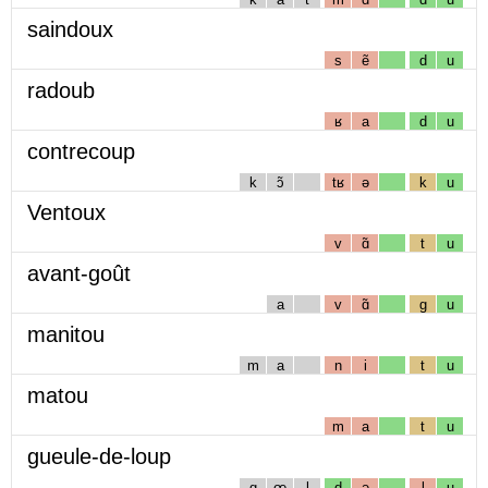
saindoux
s
ẽ
d
u
radoub
ʁ
a
d
u
contrecoup
k
ɔ̃
tʁ
ə
k
u
Ventoux
v
ɑ̃
t
u
avant-goût
a
v
ɑ̃
g
u
manitou
m
a
n
i
t
u
matou
m
a
t
u
gueule-de-loup
g
œ
l
d
ə
l
u