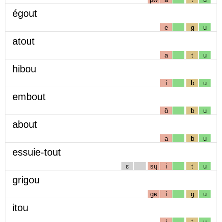
égout
e
g
u
atout
a
t
u
hibou
i
b
u
embout
ɑ̃
b
u
about
a
b
u
essuie-tout
ɛ
sɥ
i
t
u
grigou
gʁ
i
g
u
itou
i
t
u