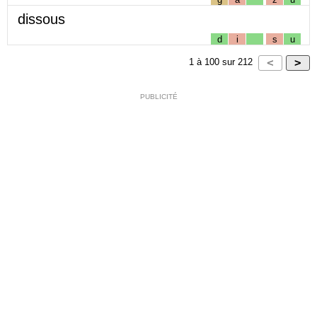
dissous
d
i
s
u
1
à
100
sur
212
PUBLICITÉ