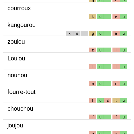
courroux
k
u
ʁ
u
kangourou
k
ɑ̃
g
u
ʁ
u
zoulou
z
u
l
u
Loulou
l
u
l
u
nounou
n
u
n
u
fourre-tout
f
u
ʁ
t
u
chouchou
ʃ
u
ʃ
u
joujou
ʒ
u
ʒ
u