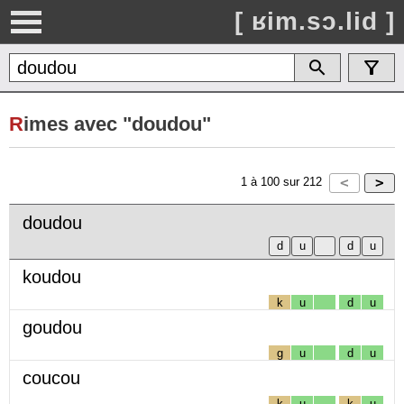
[ ʁim.sɔ.lid ]
R
imes avec "doudou"
1
à
100
sur
212
doudou
koudou
k
u
d
u
goudou
g
u
d
u
coucou
k
u
k
u