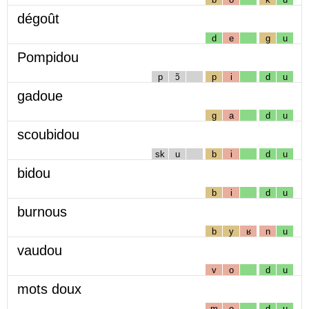
dégoût
d
e
g
u
Pompidou
p
ɔ̃
p
i
d
u
gadoue
g
a
d
u
scoubidou
sk
u
b
i
d
u
bidou
b
i
d
u
burnous
b
y
ʁ
n
u
vaudou
v
o
d
u
mots doux
m
o
d
u