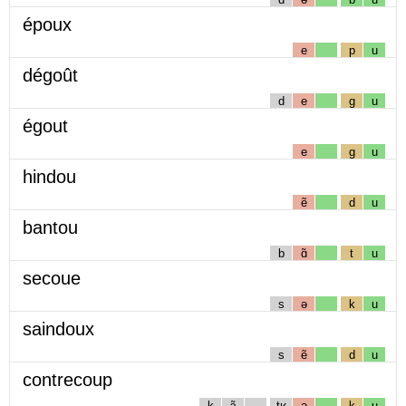
époux
e
p
u
dégoût
d
e
g
u
égout
e
g
u
hindou
ẽ
d
u
bantou
b
ɑ̃
t
u
secoue
s
ə
k
u
saindoux
s
ẽ
d
u
contrecoup
k
ɔ̃
tʁ
ə
k
u