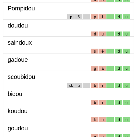
Pompidou
p
ɔ̃
p
i
d
u
doudou
d
u
d
u
saindoux
s
ẽ
d
u
gadoue
g
a
d
u
scoubidou
sk
u
b
i
d
u
bidou
b
i
d
u
koudou
k
u
d
u
goudou
g
u
d
u