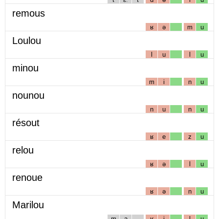
remous
ʁ
ə
m
u
Loulou
l
u
l
u
minou
m
i
n
u
nounou
n
u
n
u
résout
ʁ
e
z
u
relou
ʁ
ə
l
u
renoue
ʁ
ə
n
u
Marilou
m
a
ʁ
i
l
u