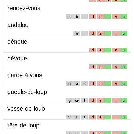
rendez-vous
ʁ
ɑ̃
d
e
v
u
andalou
ɑ̃
d
a
l
u
dénoue
d
e
n
u
dévoue
d
e
v
u
garde à vous
g
a
ʁ
d
a
v
u
gueule-de-loup
g
œ
l
d
ə
l
u
vesse-de-loup
v
ɛ
s
d
ə
l
u
tête-de-loup
t
ɛː
t
d
ə
l
u