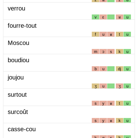
verrou
v
ɛ
ʁ
u
fourre-tout
f
u
ʁ
t
u
Moscou
m
ɔ
s
k
u
boudiou
b
u
dj
u
joujou
ʒ
u
ʒ
u
surtout
s
y
ʁ
t
u
surcoût
s
y
ʁ
k
u
casse-cou
k
ɑ
s
k
u