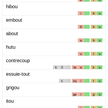
hibou
i
b
u
embout
ɑ̃
b
u
about
a
b
u
hutu
u
t
u
contrecoup
k
ɔ̃
tʁ
ə
k
u
essuie-tout
ɛ
sɥ
i
t
u
grigou
gʁ
i
g
u
itou
i
t
u