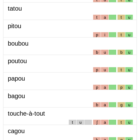
tatou
t
a
t
u
pitou
p
i
t
u
boubou
b
u
b
u
poutou
p
u
t
u
papou
p
a
p
u
bagou
b
a
g
u
touche-à-tout
t
u
ʃ
a
t
u
cagou
k
a
g
u