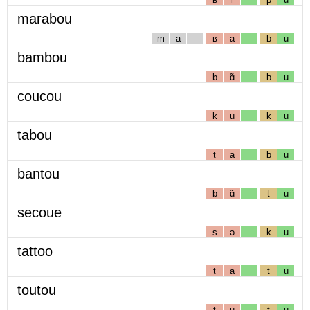
marabou
m
a
ʁ
a
b
u
bambou
b
ɑ̃
b
u
coucou
k
u
k
u
tabou
t
a
b
u
bantou
b
ɑ̃
t
u
secoue
s
ə
k
u
tattoo
t
a
t
u
toutou
t
u
t
u