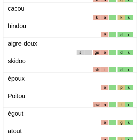
cacou
k
a
k
u
hindou
ẽ
d
u
aigre-doux
ɛ
gʁ
ə
d
u
skidoo
sk
i
d
u
époux
e
p
u
Poitou
pw
a
t
u
égout
e
g
u
atout
a
t
u