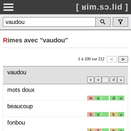
[ ʁim.sɔ.lid ]
R
imes avec "vaudou"
1
à
100
sur
212
vaudou
mots doux
m
o
d
u
beaucoup
b
o
k
u
fonbou
f
ɔ̃
b
u