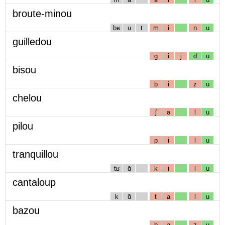
broute-minou
bʁ
u
t
m
i
n
u
guilledou
g
i
j
d
u
bisou
b
i
z
u
chelou
ʃ
ə
l
u
pilou
p
i
l
u
tranquillou
tʁ
ɑ̃
k
i
l
u
cantaloup
k
ɑ̃
t
a
l
u
bazou
b
a
z
u