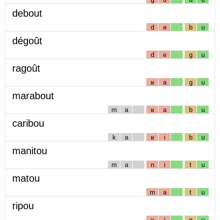
debout
d
ə
b
u
dégoût
d
e
g
u
ragoût
ʁ
a
g
u
marabout
m
a
ʁ
a
b
u
caribou
k
a
ʁ
i
b
u
manitou
m
a
n
i
t
u
matou
m
a
t
u
ripou
ʁ
i
p
u