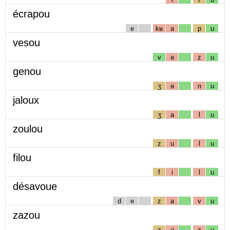
écrapou
e
kʁ
a
p
u
vesou
v
ə
z
u
genou
ʒ
ə
n
u
jaloux
ʒ
a
l
u
zoulou
z
u
l
u
filou
f
i
l
u
désavoue
d
e
z
a
v
u
zazou
z
a
z
u