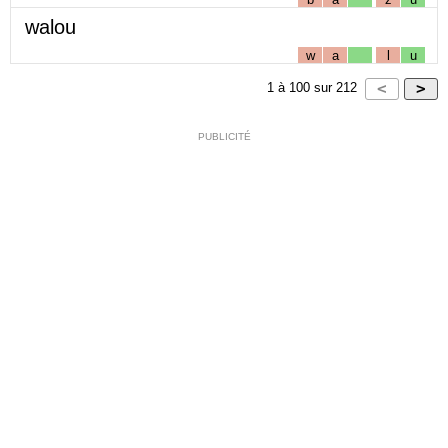
walou
w
a
l
u
1
à
100
sur
212
PUBLICITÉ