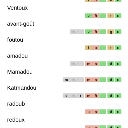
Ventoux
v
ɑ̃
t
u
avant-goût
a
v
ɑ̃
g
u
foutou
f
u
t
u
amadou
a
m
a
d
u
Mamadou
m
a
m
a
d
u
Katmandou
k
a
t
m
ɑ̃
d
u
radoub
ʁ
a
d
u
redoux
ʁ
ə
d
u