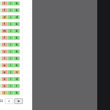
f
i
k
f
i
k
d
i
d
f
i
k
m
i
k
f
i
k
f
i
k
v
i
k
l
i
k
ʁ
i
k
ʁ
i
n
s
i
d
s
i
t
t
i
k
51