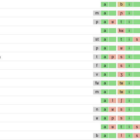
a
b
i
m
a
ɲ
i
p
a
ʁ
t
i
a
kʁ
i
st
a
t
i
s
p
a
ʁ
i
e
t
a
p
s
i
f
a
s
i
v
a
ʒ
i
fʁ
a
tʁ
i
m
a
tʁ
i
a
l
ʃ
i
n
a
ʁ
s
i
ʁ
a
p
s
i
a
ʁ
t
i
s
b
a
l
i
s