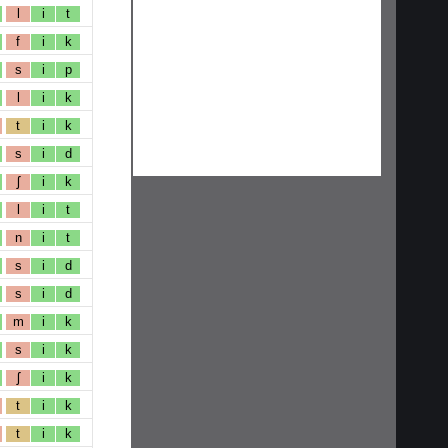
l
i
t
f
i
k
s
i
p
l
i
k
t
i
k
s
i
d
ʃ
i
k
l
i
t
n
i
t
s
i
d
s
i
d
m
i
k
s
i
k
ʃ
i
k
t
i
k
t
i
k