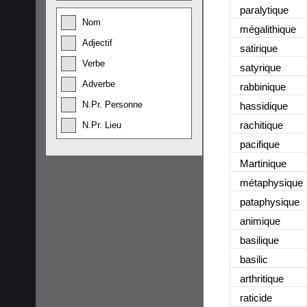
paralytique
Nom
mégalithique
Adjectif
satirique
Verbe
satyrique
Adverbe
rabbinique
N.Pr. Personne
hassidique
rachitique
N.Pr. Lieu
pacifique
Martinique
métaphysique
pataphysique
animique
basilique
basilic
arthritique
raticide