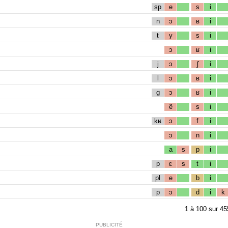
sp
e
s
i
n
ɔ
ʁ
i
t
y
s
i
ɔ
ʁ
i
j
ɔ
ʃ
i
l
ɔ
ʁ
i
g
ɔ
ʁ
i
ẽ
s
i
kʁ
ɔ
f
i
ɔ
n
i
a
s
p
i
p
ɛ
s
t
i
pl
e
b
i
p
ɔ
d
i
k
1
à
100
sur
45
PUBLICITÉ