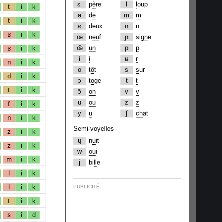
ɛː
p
è
re
l
l
oup
t
i
k
ə
d
e
m
m
t
i
k
ø
d
eu
x
n
n
ʁ
i
k
œ
n
eu
f
ɲ
si
gn
e
œ̃
un
p
p
ʁ
i
k
i
i
ʁ
r
n
i
k
o
t
ô
t
s
s
ur
d
i
k
ɔ
t
o
ge
t
t
t
i
k
ɔ̃
on
v
v
u
ou
z
z
f
i
k
y
u
ʃ
ch
at
n
i
k
Semi-voyelles
z
i
k
ɥ
n
u
it
z
i
k
w
ou
i
m
i
k
j
bi
ll
e
l
i
k
l
i
k
PUBLICITÉ
t
i
k
s
i
d