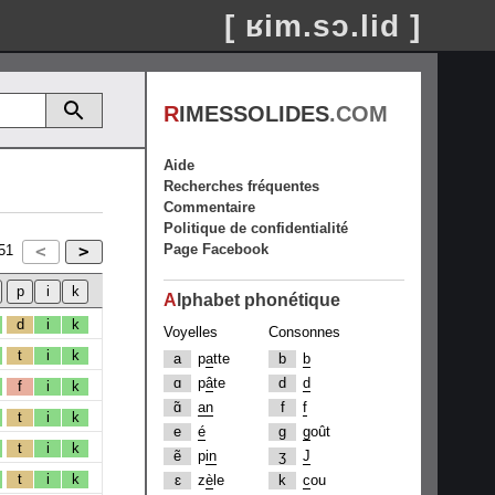
[ ʁim.sɔ.lid ]
R
IMESSOLIDES
.COM
Aide
Recherches fréquentes
Commentaire
Politique de confidentialité
Page Facebook
51
A
lphabet phonétique
d
i
k
Voyelles
Consonnes
t
i
k
a
p
a
tte
b
b
ɑ
p
â
te
d
d
f
i
k
ɑ̃
an
f
f
t
i
k
e
é
g
g
oût
t
i
k
ẽ
p
in
ʒ
J
t
i
k
ɛ
z
è
le
k
c
ou