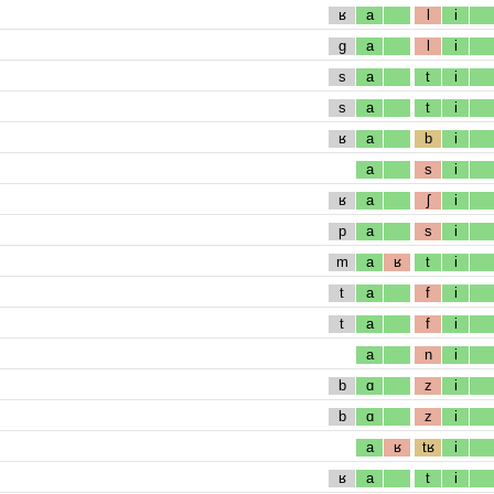
ʁ
a
l
i
g
a
l
i
s
a
t
i
s
a
t
i
ʁ
a
b
i
a
s
i
ʁ
a
ʃ
i
p
a
s
i
m
a
ʁ
t
i
t
a
f
i
t
a
f
i
a
n
i
b
ɑ
z
i
b
ɑ
z
i
a
ʁ
tʁ
i
ʁ
a
t
i