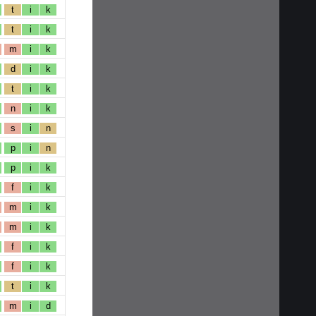
t
i
k
t
i
k
m
i
k
d
i
k
t
i
k
n
i
k
s
i
n
p
i
n
p
i
k
f
i
k
m
i
k
m
i
k
f
i
k
f
i
k
t
i
k
m
i
d