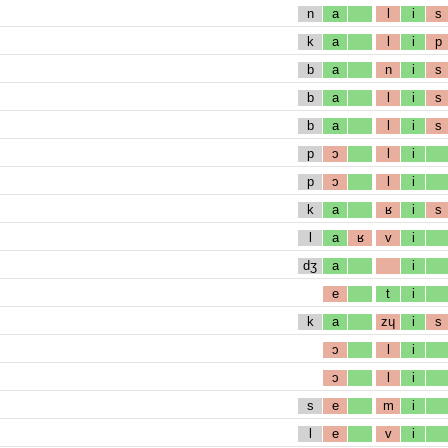
n
a
l
i
s
k
a
l
i
p
b
a
n
i
s
b
a
l
i
s
b
a
l
i
s
p
ɔ
l
i
p
ɔ
l
i
k
a
ʁ
i
s
l
a
ʁ
v
i
dʒ
a
i
e
t
i
k
a
zɥ
i
s
ɔ
l
i
ɔ
l
i
s
e
m
i
l
e
v
i