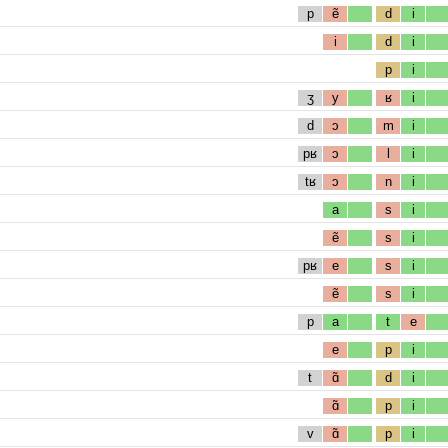
p
ẽ
d
i
i
d
i
p
i
ʒ
y
ʁ
i
d
ɔ
m
i
pʁ
ɔ
l
i
tʁ
ɔ
n
i
a
s
i
ẽ
s
i
pʁ
e
s
i
ẽ
s
i
p
a
t
e
e
p
i
t
ɑ̃
d
i
ɑ̃
p
i
v
ɑ̃
p
i