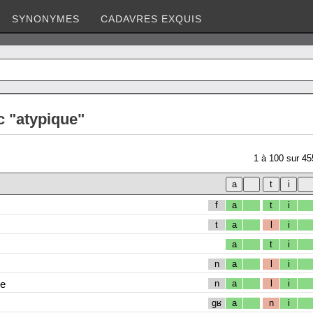
SYNONYMES
CADAVRES EXQUIS
c "atypique"
1
à
100
sur
45
f
a
t
i
t
a
l
i
a
t
i
n
a
l
i
ue
n
a
l
i
gʁ
a
n
i