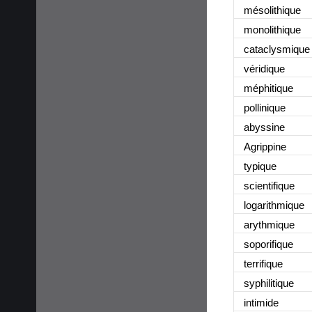
mésolithique
monolithique
cataclysmique
véridique
méphitique
pollinique
abyssine
Agrippine
typique
scientifique
logarithmique
arythmique
soporifique
terrifique
syphilitique
intimide