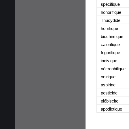
spécifique
honorifique
Thucydide
horrifique
biochimique
calorifique
frigorifique
incivique
nécrophilique
onirique
aspirine
pesticide
plébiscite
apodictique