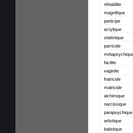
réhabilite
magnifique
participe
acrylique
statistique
parricide
métapsychiqu
facilite
vaginite
fratricide
matricide
alchimique
narcissique
parapsychique
artistique
balistique