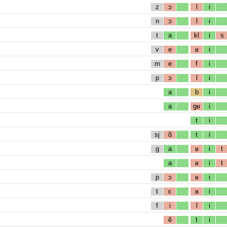
z
ɔ
l
i
n
ɔ
l
i
t
a
kl
i
s
v
e
ʁ
i
m
e
f
i
p
ɔ
l
i
a
b
i
a
gʁ
i
t
i
sj
ɑ̃
t
i
g
a
ʁ
i
t
a
ʁ
i
t
p
ɔ
ʁ
i
t
ɛ
ʁ
i
f
i
l
i
ẽ
t
i