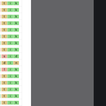
t
i
k
t
i
k
t
i
k
t
i
k
t
i
k
t
i
k
t
i
k
t
i
k
s
i
d
d
i
n
l
i
k
t
i
k
t
i
k
t
i
k
t
i
k
t
i
k