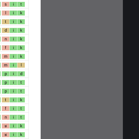
s
i
t
l
i
k
t
i
k
d
i
k
n
i
k
f
i
k
m
i
k
m
i
l
p
i
d
p
i
t
p
i
t
t
i
k
f
i
t
n
i
t
ʁ
i
k
ʁ
i
k