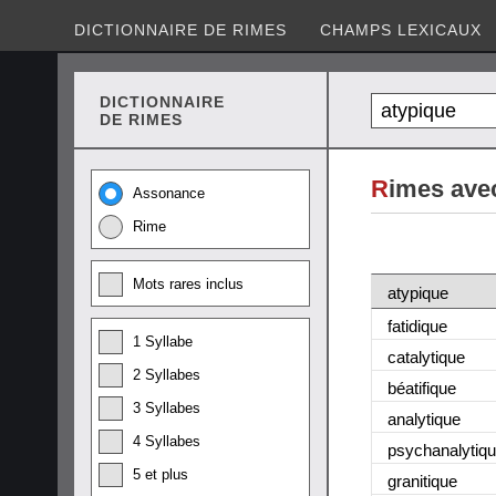
DICTIONNAIRE DE RIMES
CHAMPS LEXICAUX
DICTIONNAIRE
DE RIMES
R
imes ave
Assonance
Rime
Mots rares inclus
atypique
fatidique
1 Syllabe
catalytique
2 Syllabes
béatifique
3 Syllabes
analytique
4 Syllabes
psychanalytiq
5 et plus
granitique