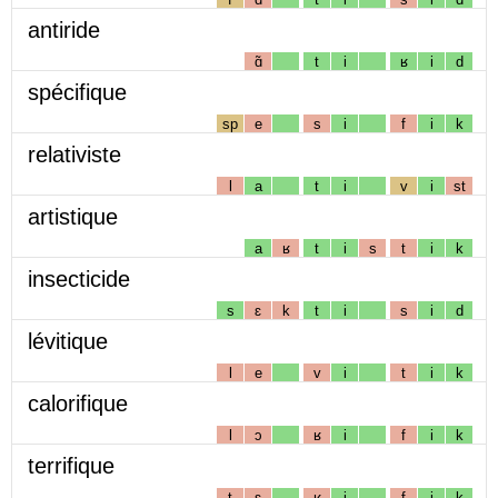
antiride
ɑ̃
t
i
ʁ
i
d
spécifique
sp
e
s
i
f
i
k
relativiste
l
a
t
i
v
i
st
artistique
a
ʁ
t
i
s
t
i
k
insecticide
s
ɛ
k
t
i
s
i
d
lévitique
l
e
v
i
t
i
k
calorifique
l
ɔ
ʁ
i
f
i
k
terrifique
t
ɛ
ʁ
i
f
i
k