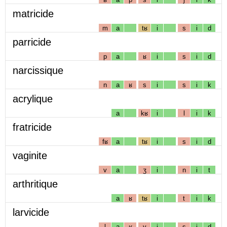
matricide
m
a
tʁ
i
s
i
d
parricide
p
a
ʁ
i
s
i
d
narcissique
n
a
ʁ
s
i
s
i
k
acrylique
a
kʁ
i
l
i
k
fratricide
fʁ
a
tʁ
i
s
i
d
vaginite
v
a
ʒ
i
n
i
t
arthritique
a
ʁ
tʁ
i
t
i
k
larvicide
l
a
ʁ
v
i
s
i
d