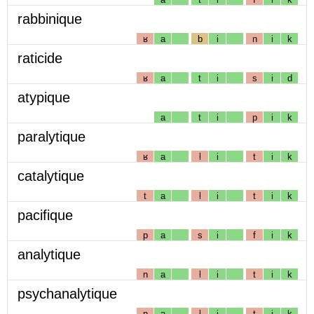
rabbinique
ʁ
a
b
i
n
i
k
raticide
ʁ
a
t
i
s
i
d
atypique
a
t
i
p
i
k
paralytique
ʁ
a
l
i
t
i
k
catalytique
t
a
l
i
t
i
k
pacifique
p
a
s
i
f
i
k
analytique
n
a
l
i
t
i
k
psychanalytique
n
a
l
i
t
i
k