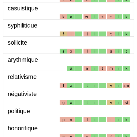
casuistique
k
a
zɥ
i
s
t
i
k
syphilitique
f
i
l
i
t
i
k
sollicite
s
ɔ
l
i
s
i
t
arythmique
a
ʁ
i
t
m
i
k
relativisme
l
a
t
i
v
i
sm
négativiste
g
a
t
i
v
i
st
politique
p
ɔ
l
i
t
i
k
honorifique
n
ɔ
ʁ
i
f
i
k