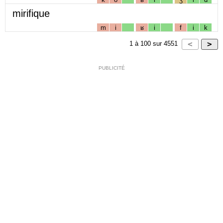
mirifique
m
i
ʁ
i
f
i
k
1
à
100
sur
4551
PUBLICITÉ