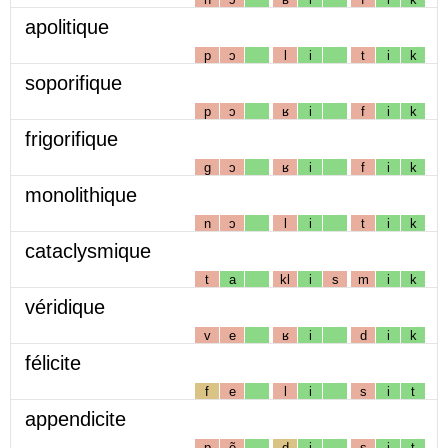
apolitique
p
ɔ
l
i
t
i
k
soporifique
p
ɔ
ʁ
i
f
i
k
frigorifique
g
ɔ
ʁ
i
f
i
k
monolithique
n
ɔ
l
i
t
i
k
cataclysmique
t
a
kl
i
s
m
i
k
véridique
v
e
ʁ
i
d
i
k
félicite
f
e
l
i
s
i
t
appendicite
p
ẽ
d
i
s
i
t