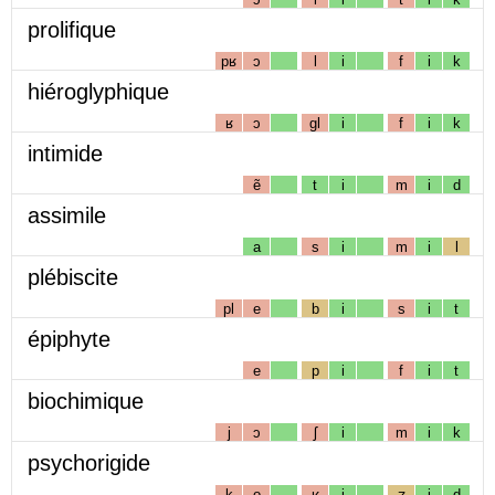
prolifique
pʁ
ɔ
l
i
f
i
k
hiéroglyphique
ʁ
ɔ
gl
i
f
i
k
intimide
ẽ
t
i
m
i
d
assimile
a
s
i
m
i
l
plébiscite
pl
e
b
i
s
i
t
épiphyte
e
p
i
f
i
t
biochimique
j
ɔ
ʃ
i
m
i
k
psychorigide
k
o
ʁ
i
ʒ
i
d