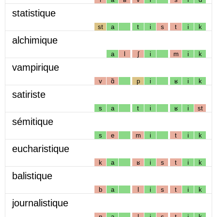
statistique
st
a
t
i
s
t
i
k
alchimique
a
l
ʃ
i
m
i
k
vampirique
v
ɑ̃
p
i
ʁ
i
k
satiriste
s
a
t
i
ʁ
i
st
sémitique
s
e
m
i
t
i
k
eucharistique
k
a
ʁ
i
s
t
i
k
balistique
b
a
l
i
s
t
i
k
journalistique
n
a
l
i
s
t
i
k