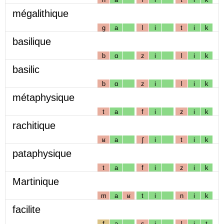
mégalithique
g
a
l
i
t
i
k
basilique
b
ɑ
z
i
l
i
k
basilic
b
ɑ
z
i
l
i
k
métaphysique
t
a
f
i
z
i
k
rachitique
ʁ
a
ʃ
i
t
i
k
pataphysique
t
a
f
i
z
i
k
Martinique
m
a
ʁ
t
i
n
i
k
facilite
f
a
s
i
l
i
t