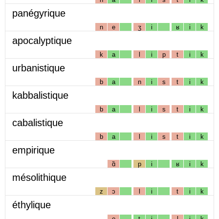
panégyrique
n
e
ʒ
i
ʁ
i
k
apocalyptique
k
a
l
i
p
t
i
k
urbanistique
b
a
n
i
s
t
i
k
kabbalistique
b
a
l
i
s
t
i
k
cabalistique
b
a
l
i
s
t
i
k
empirique
ɑ̃
p
i
ʁ
i
k
mésolithique
z
ɔ
l
i
t
i
k
éthylique
e
t
i
l
i
k