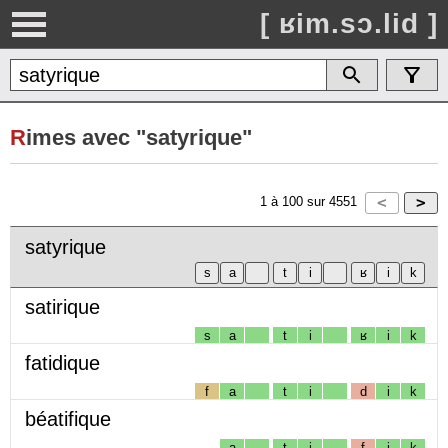
[ ʁim.sɔ.lid ]
R
imes avec "satyrique"
1
à
100
sur
4551
satyrique
satirique
s
a
t
i
ʁ
i
k
fatidique
f
a
t
i
d
i
k
béatifique
a
t
i
f
i
k