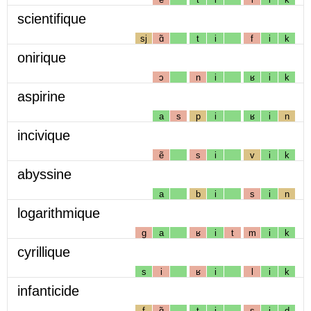
scientifique
sj
ɑ̃
t
i
f
i
k
onirique
ɔ
n
i
ʁ
i
k
aspirine
a
s
p
i
ʁ
i
n
incivique
ẽ
s
i
v
i
k
abyssine
a
b
i
s
i
n
logarithmique
g
a
ʁ
i
t
m
i
k
cyrillique
s
i
ʁ
i
l
i
k
infanticide
f
ɑ̃
t
i
s
i
d