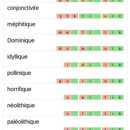
conjonctivite
ʒ
ɔ̃
k
t
i
v
i
t
méphitique
m
e
f
i
t
i
k
Dominique
d
ɔ
m
i
n
i
k
idyllique
i
d
i
l
i
k
pollinique
p
ɔ
l
i
n
i
k
horrifique
ɔ
ʁ
i
f
i
k
néolithique
ɔ
l
i
t
i
k
paléolithique
ɔ
l
i
t
i
k