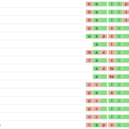
k
a
l
i
p
b
a
l
i
s
b
a
l
i
s
p
a
s
i
ʁ
a
p
s
i
a
t
i
m
a
ʁ
t
i
f
a
s
i
a
ʁ
tʁ
i
a
kʁ
i
z
ɔ
l
i
p
a
ʁ
i
p
ɔ
l
i
p
ɔ
l
i
n
ɔ
l
i
e
t
a
p
s
i