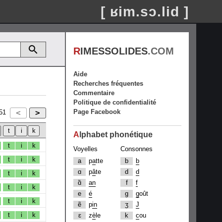
[ ʁim.sɔ.lid ]
R
IMESSOLIDES
.COM
Aide
Recherches fréquentes
Commentaire
Politique de confidentialité
Page Facebook
51
A
lphabet phonétique
t
i
k
Voyelles
Consonnes
t
i
k
a
p
a
tte
b
b
ɑ
p
â
te
d
d
t
i
k
ɑ̃
an
f
f
t
i
k
e
é
g
g
oût
t
i
k
ẽ
p
in
ʒ
J
t
i
k
ɛ
z
è
le
k
c
ou