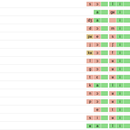
s
ɔ
l
i
a
gʁ
i
dʒ
a
i
d
ɔ
m
i
pʁ
e
s
i
j
ɔ
ʃ
i
kʁ
ɔ
f
i
l
ɔ
ʁ
i
g
ɔ
ʁ
i
t
ɛ
ʁ
i
k
a
l
i
n
ɔ
ʁ
i
p
ɔ
ʁ
i
e
t
i
s
i
ʁ
i
ʁ
a
l
i