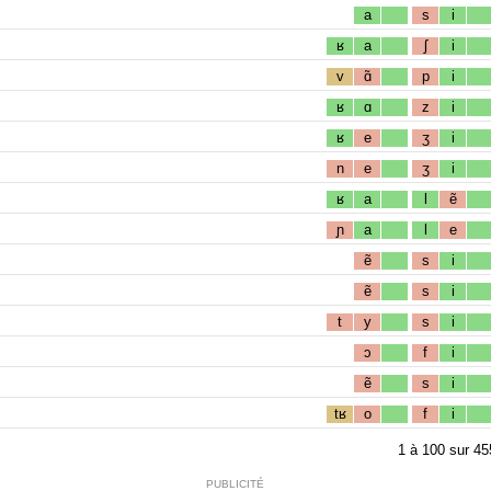
a
s
i
ʁ
a
ʃ
i
v
ɑ̃
p
i
ʁ
ɑ
z
i
ʁ
e
ʒ
i
n
e
ʒ
i
ʁ
a
l
ẽ
ɲ
a
l
e
ẽ
s
i
ẽ
s
i
t
y
s
i
ɔ
f
i
ẽ
s
i
tʁ
o
f
i
1
à
100
sur
45
PUBLICITÉ