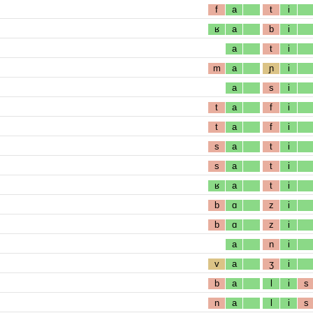
f
a
t
i
ʁ
a
b
i
a
t
i
m
a
ɲ
i
a
s
i
t
a
f
i
t
a
f
i
s
a
t
i
s
a
t
i
ʁ
a
t
i
b
ɑ
z
i
b
ɑ
z
i
a
n
i
v
a
ʒ
i
b
a
l
i
s
n
a
l
i
s