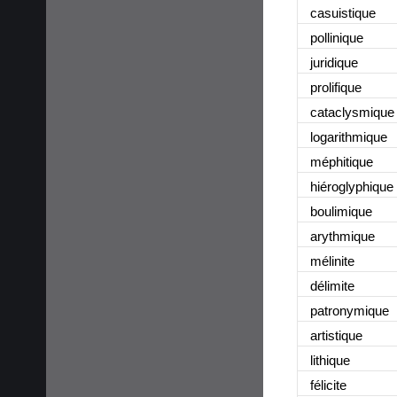
casuistique
pollinique
juridique
prolifique
cataclysmique
logarithmique
méphitique
hiéroglyphique
boulimique
arythmique
mélinite
délimite
patronymique
artistique
lithique
félicite