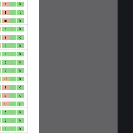
s
i
k
l
i
t
m
i
k
t
i
k
s
i
d
t
i
k
t
i
k
t
i
k
t
i
k
d
i
k
s
i
d
s
i
d
s
i
p
t
i
k
t
i
k
t
i
k