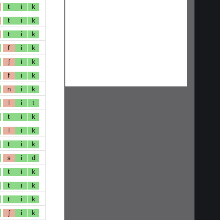
t
i
k
t
i
k
t
i
k
f
i
k
ʃ
i
k
f
i
k
n
i
k
l
i
t
t
i
k
l
i
k
t
i
k
s
i
d
t
i
k
t
i
k
t
i
k
ʃ
i
k