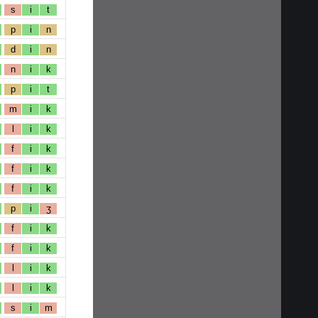
s
i
t
p
i
n
d
i
n
n
i
k
p
i
t
m
i
k
l
i
k
f
i
k
f
i
k
f
i
k
p
i
ʒ
f
i
k
f
i
k
l
i
k
l
i
k
s
i
m