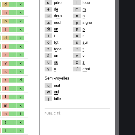
ɛː
p
è
re
l
l
oup
d
i
k
ə
d
e
m
m
n
i
k
ø
d
eu
x
n
n
p
i
k
œ
n
eu
f
ɲ
si
gn
e
œ̃
un
p
p
f
i
k
i
i
ʁ
r
d
i
k
o
t
ô
t
s
s
ur
z
i
k
ɔ
t
o
ge
t
t
z
i
k
ɔ̃
on
v
v
u
ou
z
z
ʁ
i
k
y
u
ʃ
ch
at
ʁ
i
k
Semi-voyelles
s
i
d
ɥ
n
u
it
l
i
k
w
ou
i
l
i
k
j
bi
ll
e
m
i
k
n
i
t
PUBLICITÉ
t
i
k
t
i
k