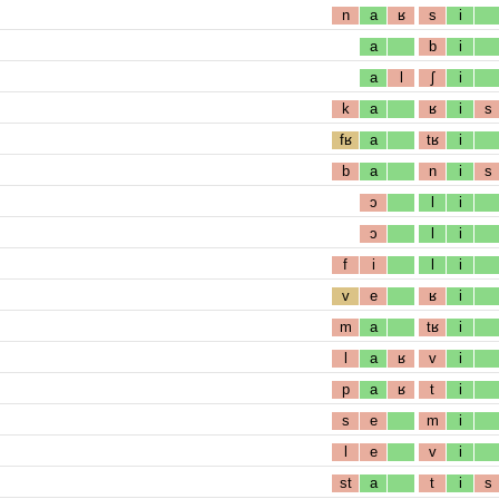
n
a
ʁ
s
i
a
b
i
a
l
ʃ
i
k
a
ʁ
i
s
fʁ
a
tʁ
i
b
a
n
i
s
ɔ
l
i
ɔ
l
i
f
i
l
i
v
e
ʁ
i
m
a
tʁ
i
l
a
ʁ
v
i
p
a
ʁ
t
i
s
e
m
i
l
e
v
i
st
a
t
i
s