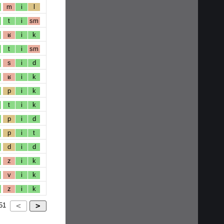
m
i
l
t
i
sm
ʁ
i
k
t
i
sm
s
i
d
ʁ
i
k
p
i
k
t
i
k
p
i
d
p
i
t
d
i
d
z
i
k
v
i
k
z
i
k
51