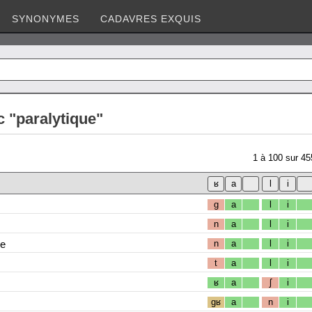
SYNONYMES
CADAVRES EXQUIS
 "paralytique"
1
à
100
sur
45
g
a
l
i
n
a
l
i
ue
n
a
l
i
t
a
l
i
ʁ
a
ʃ
i
gʁ
a
n
i