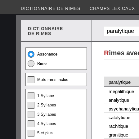
DICTIONNAIRE DE RIMES
CHAMPS LEXICAUX
DICTIONNAIRE
DE RIMES
R
imes avec
Assonance
Rime
Mots rares inclus
paralytique
mégalithique
1 Syllabe
analytique
2 Syllabes
psychanalytiq
3 Syllabes
catalytique
4 Syllabes
rachitique
5 et plus
granitique