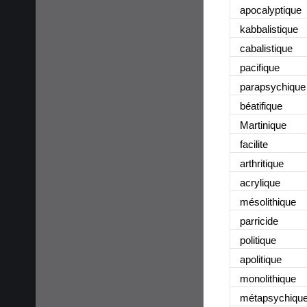
apocalyptique
kabbalistique
cabalistique
pacifique
parapsychique
béatifique
Martinique
facilite
arthritique
acrylique
mésolithique
parricide
politique
apolitique
monolithique
métapsychiqu