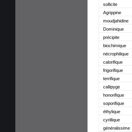
sollicite
Agrippine
moudjahidine
Dominique
précipite
biochimique
nécrophilique
calorifique
frigorifique
terrifique
callipyge
honorifique
soporifique
éthylique
cyrillique
généralissime