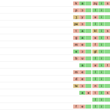
k
a
zɥ
i
s
p
ɔ
l
i
ʒ
y
ʁ
i
pʁ
ɔ
l
i
t
a
kl
i
s
g
a
ʁ
i
t
m
e
f
i
ʁ
ɔ
gl
i
b
u
l
i
a
ʁ
i
t
m
e
l
i
d
e
l
i
tʁ
ɔ
n
i
a
ʁ
t
i
s
l
i
f
e
l
i