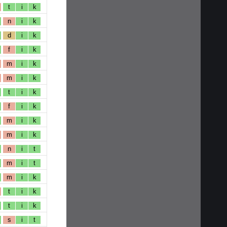
t
i
k
n
i
k
d
i
k
f
i
k
m
i
k
m
i
k
t
i
k
f
i
k
m
i
k
m
i
k
n
i
t
m
i
t
m
i
k
t
i
k
t
i
k
s
i
t