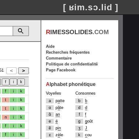
[ ʁim.sɔ.lid ]
R
IMESSOLIDES
.COM
Aide
Recherches fréquentes
Commentaire
Politique de confidentialité
Page Facebook
51
A
lphabet phonétique
f
i
k
Voyelles
Consonnes
t
i
k
a
p
a
tte
b
b
ɑ
p
â
te
d
d
t
i
k
ɑ̃
an
f
f
n
i
k
e
é
g
g
oût
f
i
k
ẽ
p
in
ʒ
J
f
i
k
ɛ
z
è
le
k
c
ou