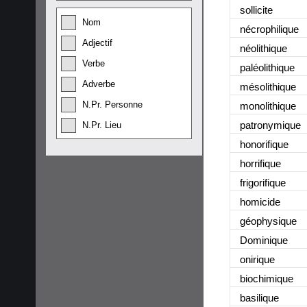
sollicite
Nom
nécrophilique
Adjectif
néolithique
Verbe
paléolithique
Adverbe
mésolithique
N.Pr. Personne
monolithique
patronymique
N.Pr. Lieu
honorifique
horrifique
frigorifique
homicide
géophysique
Dominique
onirique
biochimique
basilique