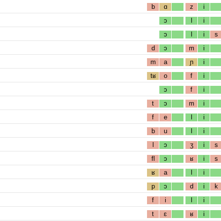
b
ɑ
z
i
ɔ
l
i
ɔ
l
i
s
d
ɔ
m
i
m
a
ɲ
i
tʁ
o
f
i
ɔ
f
i
t
ɔ
m
i
f
e
l
i
b
u
l
i
l
ɔ
ʒ
i
s
fl
ɔ
ʁ
i
s
ʁ
a
l
i
p
ɔ
d
i
k
f
i
l
i
t
ɛ
ʁ
i