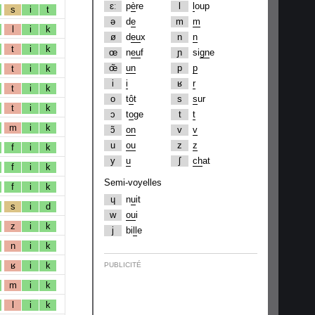
ɛː
p
è
re
l
l
oup
s
i
t
ə
d
e
m
m
l
i
k
ø
d
eu
x
n
n
t
i
k
œ
n
eu
f
ɲ
si
gn
e
œ̃
un
p
p
t
i
k
i
i
ʁ
r
t
i
k
o
t
ô
t
s
s
ur
t
i
k
ɔ
t
o
ge
t
t
m
i
k
ɔ̃
on
v
v
u
ou
z
z
f
i
k
y
u
ʃ
ch
at
f
i
k
Semi-voyelles
f
i
k
ɥ
n
u
it
s
i
d
w
ou
i
z
i
k
j
bi
ll
e
n
i
k
ʁ
i
k
PUBLICITÉ
m
i
k
l
i
k