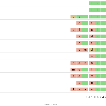
l
i
l
i
p
ɔ
l
i
ɑ̃
t
i
s
i
ʁ
i
i
d
i
e
t
i
ɛ
ks
pl
i
s
i
n
a
ʁ
s
i
m
e
f
i
s
e
m
i
a
n
i
l
a
ʁ
v
i
1
à
100
sur
45
PUBLICITÉ