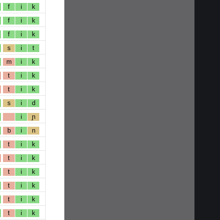
f
i
k
f
i
k
f
i
k
s
i
t
m
i
k
t
i
k
t
i
k
s
i
d
i
ɲ
b
i
n
t
i
k
t
i
k
t
i
k
t
i
k
t
i
k
t
i
k