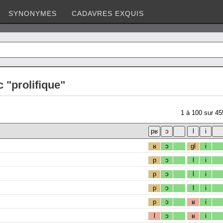
SYNONYMES
CADAVRES EXQUIS
 "prolifique"
1
à
100
sur
45
ʁ
ɔ
gl
i
p
ɔ
l
i
p
ɔ
l
i
p
ɔ
l
i
p
ɔ
ʁ
i
l
ɔ
ʁ
i