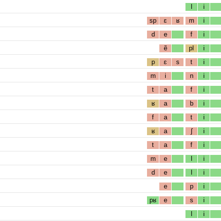
l
i
sp
ɛ
ʁ
m
i
d
e
f
i
ẽ
pl
i
p
ɛ
s
t
i
m
i
n
i
t
a
f
i
ʁ
a
b
i
f
a
t
i
ʁ
a
ʃ
i
t
a
f
i
m
e
l
i
d
e
l
i
e
p
i
pʁ
e
s
i
l
i