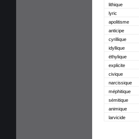
lithique
lyric
apolitisme
anticipe
cyrillique
idyllique
éthylique
explicite
civique
narcissique
méphitique
sémitique
animique
larvicide