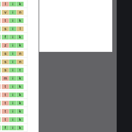
l
i
k
v
i
n
t
i
k
s
i
l
f
i
k
z
i
k
s
i
n
s
i
n
s
i
t
m
i
k
t
i
k
t
i
k
t
i
k
t
i
k
t
i
k
f
i
k