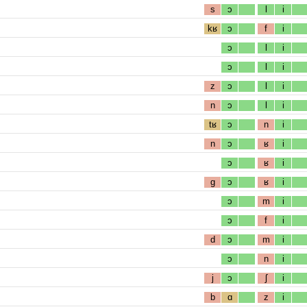
s
ɔ
l
i
kʁ
ɔ
f
i
ɔ
l
i
ɔ
l
i
z
ɔ
l
i
n
ɔ
l
i
tʁ
ɔ
n
i
n
ɔ
ʁ
i
ɔ
ʁ
i
g
ɔ
ʁ
i
ɔ
m
i
ɔ
f
i
d
ɔ
m
i
ɔ
n
i
j
ɔ
ʃ
i
b
ɑ
z
i