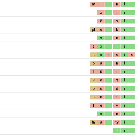
m
i
ʁ
i
a
t
i
ẽ
s
i
pl
e
b
i
ɔ
ʁ
i
t
ɔ
l
i
ʁ
ɔ
k
s
i
s
p
a
ʁ
i
f
ɑ̃
t
i
ʁ
e
ʒ
i
p
ẽ
d
i
ʁ
a
t
i
l
e
v
i
ɔ
ʁ
i
fʁ
a
tʁ
i
l
i