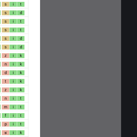
s
i
t
s
i
d
s
i
t
s
i
t
s
i
d
s
i
d
z
i
k
n
i
k
d
i
k
t
i
k
z
i
k
n
i
t
m
i
t
f
i
t
p
i
t
ʁ
i
k