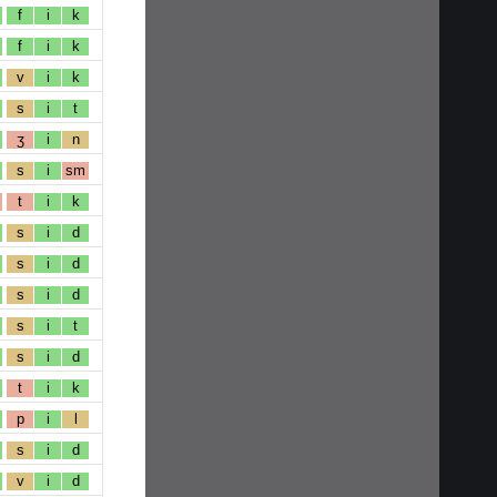
f
i
k
f
i
k
v
i
k
s
i
t
ʒ
i
n
s
i
sm
t
i
k
s
i
d
s
i
d
s
i
d
s
i
t
s
i
d
t
i
k
p
i
l
s
i
d
v
i
d