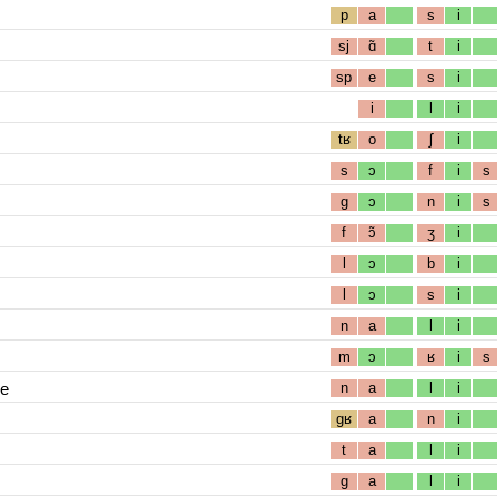
p
a
s
i
sj
ɑ̃
t
i
sp
e
s
i
i
l
i
tʁ
o
ʃ
i
s
ɔ
f
i
s
g
ɔ
n
i
s
f
ɔ̃
ʒ
i
l
ɔ
b
i
l
ɔ
s
i
n
a
l
i
m
ɔ
ʁ
i
s
ue
n
a
l
i
gʁ
a
n
i
t
a
l
i
g
a
l
i