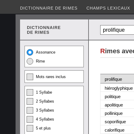
DICTIONNAIRE DE RIMES
CHAMPS LEXICAUX
DICTIONNAIRE
DE RIMES
R
imes avec
Assonance
Rime
Mots rares inclus
prolifique
hiéroglyphique
1 Syllabe
politique
2 Syllabes
apolitique
3 Syllabes
pollinique
4 Syllabes
soporifique
5 et plus
calorifique