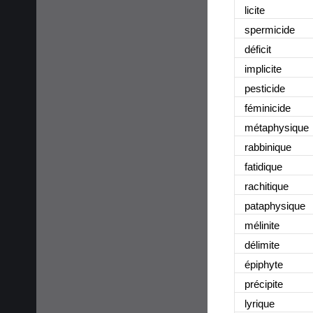
licite
spermicide
déficit
implicite
pesticide
féminicide
métaphysique
rabbinique
fatidique
rachitique
pataphysique
mélinite
délimite
épiphyte
précipite
lyrique