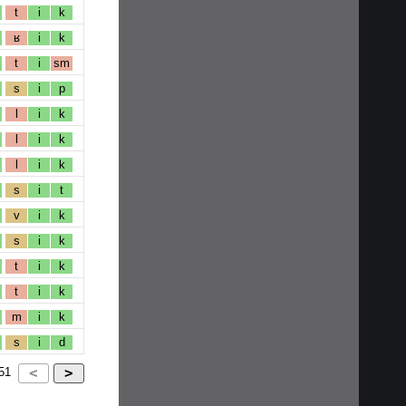
t
i
k
ʁ
i
k
t
i
sm
s
i
p
l
i
k
l
i
k
l
i
k
s
i
t
v
i
k
s
i
k
t
i
k
t
i
k
m
i
k
s
i
d
51