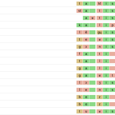
t
a
kl
i
s
st
a
t
i
s
a
ʁ
t
i
s
k
a
l
i
p
l
ẽ
gɥ
i
s
t
e
ʁ
i
s
g
ɔ
n
i
s
f
a
t
i
t
a
l
i
g
a
l
i
g
a
ʁ
i
t
l
ɔ
ʒ
i
s
l
e
n
i
s
b
ɑ
z
i
b
ɑ
z
i
t
u
ʁ
i
s