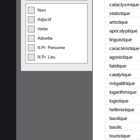
cataclysmique
Nom
statistique
Adjectif
artistique
Verbe
apocalyptique
Adverbe
linguistique
N.Pr. Personne
caractéristique
agonistique
N.Pr. Lieu
fatidique
catalytique
mégalithique
logarithmique
logistique
hellénistique
basilique
basilic
touristique