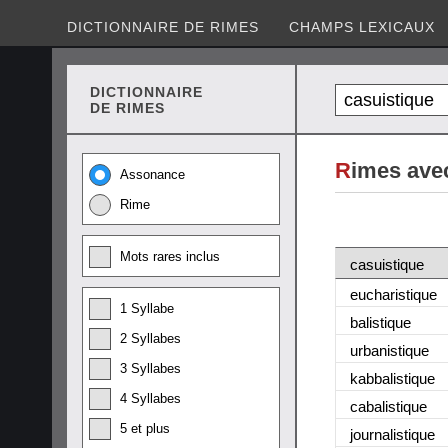
DICTIONNAIRE DE RIMES
CHAMPS LEXICAUX
DICTIONNAIRE
DE RIMES
R
imes ave
Assonance
Rime
Mots rares inclus
casuistique
eucharistique
1 Syllabe
balistique
2 Syllabes
urbanistique
3 Syllabes
kabbalistique
4 Syllabes
cabalistique
5 et plus
journalistique