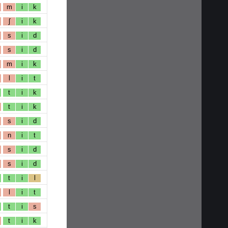
m
i
k
ʃ
i
k
s
i
d
s
i
d
m
i
k
l
i
t
t
i
k
t
i
k
s
i
d
n
i
t
s
i
d
s
i
d
t
i
l
l
i
t
t
i
s
t
i
k