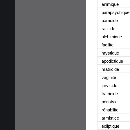
animique
parapsychique
parricide
raticide
alchimique
facilite
mystique
apodictique
matricide
vaginite
larvicide
fratricide
péristyle
réhabilite
armistice
écliptique