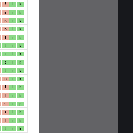
f
i
k
ʁ
i
k
ʁ
i
k
n
i
k
ʃ
i
k
t
i
k
t
i
k
t
i
k
t
i
k
n
i
k
l
i
k
f
i
k
s
i
p
s
i
k
f
i
k
t
i
k