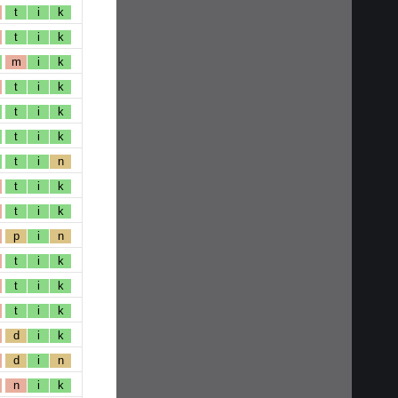
t
i
k
t
i
k
m
i
k
t
i
k
t
i
k
t
i
k
t
i
n
t
i
k
t
i
k
p
i
n
t
i
k
t
i
k
t
i
k
d
i
k
d
i
n
n
i
k