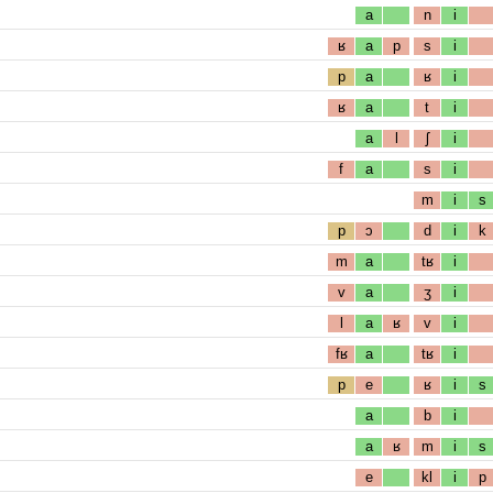
a
n
i
ʁ
a
p
s
i
p
a
ʁ
i
ʁ
a
t
i
a
l
ʃ
i
f
a
s
i
m
i
s
p
ɔ
d
i
k
m
a
tʁ
i
v
a
ʒ
i
l
a
ʁ
v
i
fʁ
a
tʁ
i
p
e
ʁ
i
s
a
b
i
a
ʁ
m
i
s
e
kl
i
p