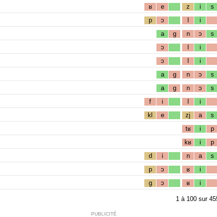
ʁ
e
z
i
s
p
ɔ
l
i
a
g
n
ɔ
s
ɔ
l
i
ɔ
l
i
a
g
n
ɔ
s
a
g
n
ɔ
s
f
i
l
i
kl
e
zj
a
s
tʁ
i
p
kʁ
i
p
d
i
n
a
s
p
ɔ
ʁ
i
g
ɔ
ʁ
i
1
à
100
sur
45
PUBLICITÉ