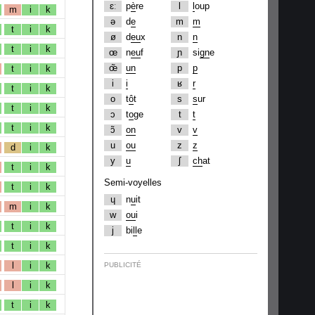
ɛː
p
è
re
l
l
oup
m
i
k
ə
d
e
m
m
t
i
k
ø
d
eu
x
n
n
t
i
k
œ
n
eu
f
ɲ
si
gn
e
œ̃
un
p
p
t
i
k
i
i
ʁ
r
t
i
k
o
t
ô
t
s
s
ur
t
i
k
ɔ
t
o
ge
t
t
t
i
k
ɔ̃
on
v
v
u
ou
z
z
d
i
k
y
u
ʃ
ch
at
t
i
k
Semi-voyelles
t
i
k
ɥ
n
u
it
m
i
k
w
ou
i
t
i
k
j
bi
ll
e
t
i
k
l
i
k
PUBLICITÉ
l
i
k
t
i
k