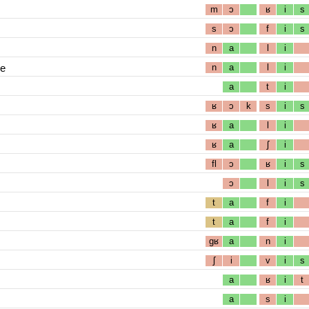
m
ɔ
ʁ
i
s
s
ɔ
f
i
s
n
a
l
i
ue
n
a
l
i
a
t
i
ʁ
ɔ
k
s
i
s
ʁ
a
l
i
ʁ
a
ʃ
i
fl
ɔ
ʁ
i
s
ɔ
l
i
s
t
a
f
i
t
a
f
i
gʁ
a
n
i
ʃ
i
v
i
s
a
ʁ
i
t
a
s
i