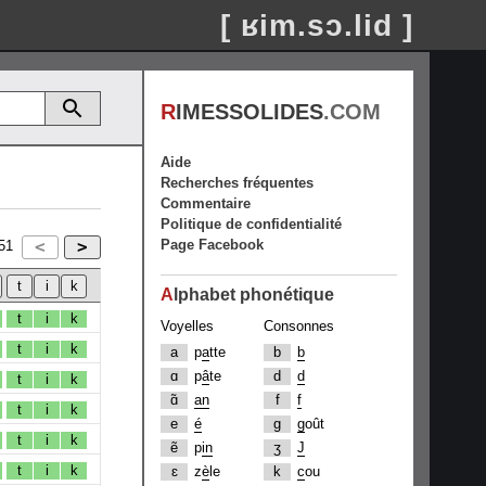
[ ʁim.sɔ.lid ]
R
IMESSOLIDES
.COM
Aide
Recherches fréquentes
Commentaire
Politique de confidentialité
Page Facebook
51
A
lphabet phonétique
t
i
k
Voyelles
Consonnes
t
i
k
a
p
a
tte
b
b
ɑ
p
â
te
d
d
t
i
k
ɑ̃
an
f
f
t
i
k
e
é
g
g
oût
t
i
k
ẽ
p
in
ʒ
J
t
i
k
ɛ
z
è
le
k
c
ou