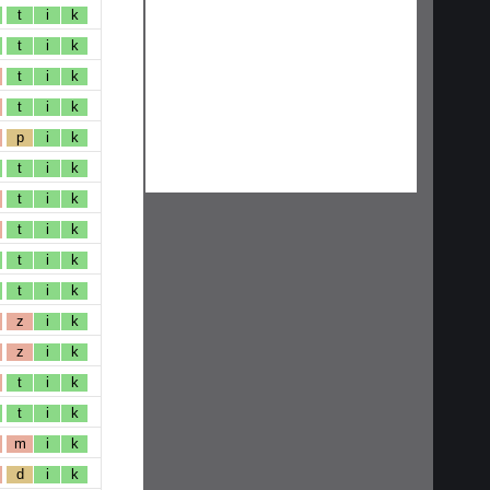
t
i
k
t
i
k
t
i
k
t
i
k
p
i
k
t
i
k
t
i
k
t
i
k
t
i
k
t
i
k
z
i
k
z
i
k
t
i
k
t
i
k
m
i
k
d
i
k