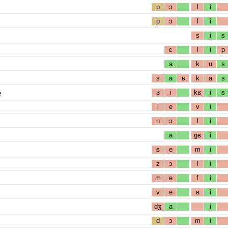
p
ɔ
l
i
p
ɔ
l
i
s
i
s
ɛ
l
i
p
a
k
u
s
s
a
ʁ
k
a
s
e
ʁ
i
kʁ
i
s
l
e
v
i
n
ɔ
l
i
a
gʁ
i
s
e
m
i
z
ɔ
l
i
m
e
f
i
v
e
ʁ
i
dʒ
a
i
d
ɔ
m
i