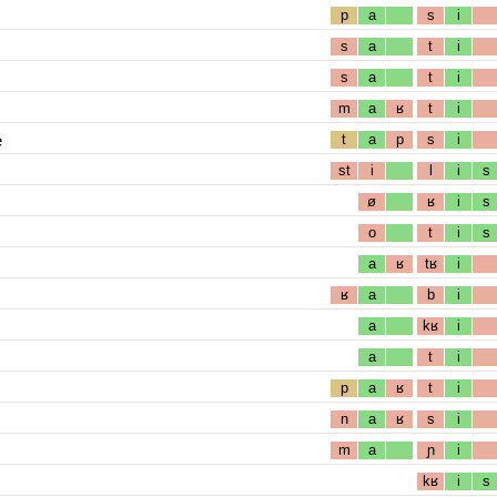
p
a
s
i
s
a
t
i
s
a
t
i
m
a
ʁ
t
i
e
t
a
p
s
i
st
i
l
i
s
ø
ʁ
i
s
o
t
i
s
a
ʁ
tʁ
i
ʁ
a
b
i
a
kʁ
i
a
t
i
p
a
ʁ
t
i
n
a
ʁ
s
i
m
a
ɲ
i
kʁ
i
s