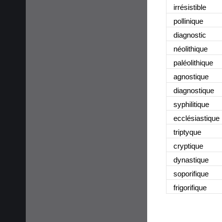
irrésistible
pollinique
diagnostic
néolithique
paléolithique
agnostique
diagnostique
syphilitique
ecclésiastique
triptyque
cryptique
dynastique
soporifique
frigorifique