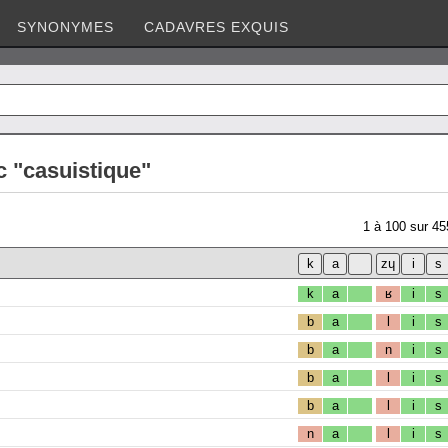
SYNONYMES
CADAVRES EXQUIS
c "casuistique"
1
à
100
sur
45
k
a
ʁ
i
s
b
a
l
i
s
b
a
n
i
s
b
a
l
i
s
b
a
l
i
s
n
a
l
i
s