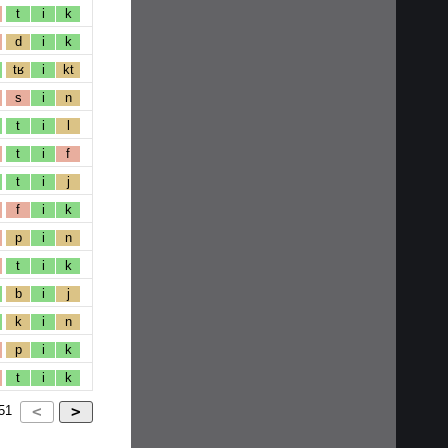
t
i
k
d
i
k
tʁ
i
kt
s
i
n
t
i
l
t
i
f
t
i
j
f
i
k
p
i
n
t
i
k
b
i
j
k
i
n
p
i
k
t
i
k
51