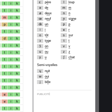
ɛː
p
è
re
l
l
oup
t
i
k
ə
d
e
m
m
t
i
k
ø
d
eu
x
n
n
m
i
k
œ
n
eu
f
ɲ
si
gn
e
œ̃
un
p
p
p
i
k
i
i
ʁ
r
t
i
k
o
t
ô
t
s
s
ur
d
i
k
ɔ
t
o
ge
t
t
t
i
k
ɔ̃
on
v
v
u
ou
z
z
t
i
k
y
u
ʃ
ch
at
t
i
k
Semi-voyelles
t
i
k
ɥ
n
u
it
t
i
k
w
ou
i
t
i
k
j
bi
ll
e
t
i
k
ʁ
i
k
PUBLICITÉ
ʁ
i
k
t
i
k