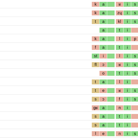
k
a
ʁ
i
s
k
a
zɥ
i
s
t
a
kl
i
s
a
t
i
k
a
l
i
p
f
a
t
i
st
i
l
i
s
fl
ɔ
ʁ
i
s
o
t
i
s
t
a
l
i
t
e
ʁ
i
s
s
ɔ
f
i
s
gʁ
a
n
i
s
a
t
i
s
a
t
i
l
e
n
i
s