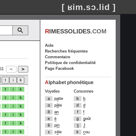
[ ʁim.sɔ.lid ]
R
IMESSOLIDES
.COM
Aide
Recherches fréquentes
Commentaire
Politique de confidentialité
Page Facebook
51
A
lphabet phonétique
t
i
k
Voyelles
Consonnes
t
i
k
a
p
a
tte
b
b
ɑ
p
â
te
d
d
t
i
k
ɑ̃
an
f
f
t
i
k
e
é
g
g
oût
t
i
k
ẽ
p
in
ʒ
J
t
i
k
ɛ
z
è
le
k
c
ou