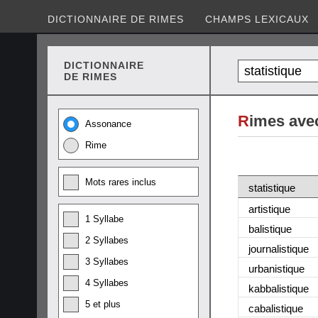
DICTIONNAIRE DE RIMES
CHAMPS LEXICAUX
DICTIONNAIRE
DE RIMES
R
imes avec
Assonance
Rime
Mots rares inclus
statistique
artistique
1 Syllabe
balistique
2 Syllabes
journalistique
3 Syllabes
urbanistique
4 Syllabes
kabbalistique
5 et plus
cabalistique