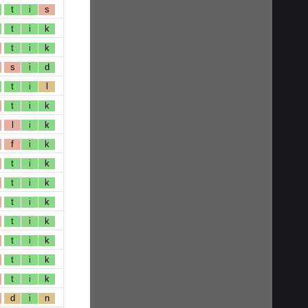
t
i
s
t
i
k
t
i
k
s
i
d
t
i
l
t
i
k
l
i
k
f
i
k
t
i
k
t
i
k
t
i
k
t
i
k
t
i
k
t
i
k
t
i
k
d
i
n