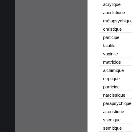
acrylique
apodictique
métapsychiqu
christique
participe
facilite
vaginite
matricide
alchimique
elliptique
parricide
narcissique
parapsychique
acoustique
sismique
sémitique