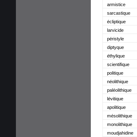
armistice
sarcastique
écliptique
larvicide
péristyle
diptyque
éthylique
scientifique
politique
néolithique
paléolithique
lévitique
apolitique
mésolithique
monolithique
moudjahidine