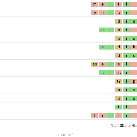
m
e
f
i
v
e
ʁ
i
d
i
s
a
b
i
p
i
s
a
d
i
k
d
i
s
sp
e
s
i
a
gʁ
i
tʁ
i
p
b
i
s
b
i
s
t
i
f
i
l
i
1
à
100
sur
45
PUBLICITÉ