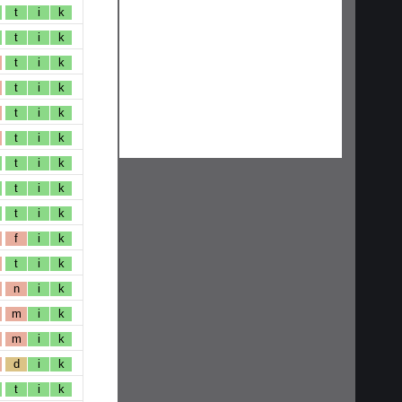
t
i
k
t
i
k
t
i
k
t
i
k
t
i
k
t
i
k
t
i
k
t
i
k
t
i
k
f
i
k
t
i
k
n
i
k
m
i
k
m
i
k
d
i
k
t
i
k