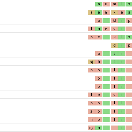
a
ʁ
m
i
s
s
a
ʁ
k
a
s
e
kl
i
p
l
a
ʁ
v
i
p
e
ʁ
i
s
d
i
p
e
t
i
sj
ɑ̃
t
i
p
ɔ
l
i
ɔ
l
i
ɔ
l
i
l
e
v
i
p
ɔ
l
i
z
ɔ
l
i
n
ɔ
l
i
dʒ
a
i