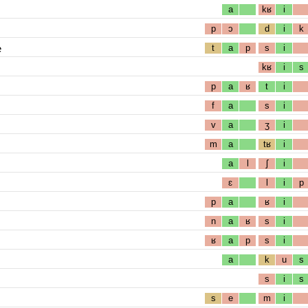
a
kʁ
i
p
ɔ
d
i
k
e
t
a
p
s
i
kʁ
i
s
p
a
ʁ
t
i
f
a
s
i
v
a
ʒ
i
m
a
tʁ
i
a
l
ʃ
i
ɛ
l
i
p
p
a
ʁ
i
n
a
ʁ
s
i
ʁ
a
p
s
i
a
k
u
s
s
i
s
s
e
m
i