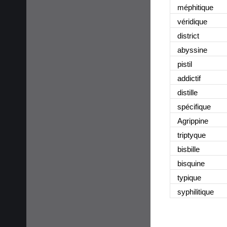
méphitique
véridique
district
abyssine
pistil
addictif
distille
spécifique
Agrippine
triptyque
bisbille
bisquine
typique
syphilitique