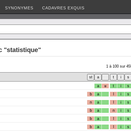
SYNONYMES
CADAVRES EXQUIS
 "statistique"
1
à
100
sur
45
a
ʁ
t
i
s
b
a
l
i
s
n
a
l
i
s
b
a
n
i
s
b
a
l
i
s
b
a
l
i
s