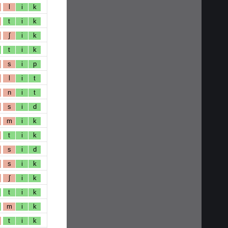
l
i
k
t
i
k
ʃ
i
k
t
i
k
s
i
p
l
i
t
n
i
t
s
i
d
m
i
k
t
i
k
s
i
d
s
i
k
ʃ
i
k
t
i
k
m
i
k
t
i
k