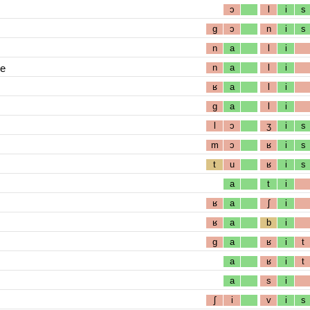
ɔ
l
i
s
g
ɔ
n
i
s
n
a
l
i
ue
n
a
l
i
ʁ
a
l
i
g
a
l
i
l
ɔ
ʒ
i
s
m
ɔ
ʁ
i
s
t
u
ʁ
i
s
a
t
i
ʁ
a
ʃ
i
ʁ
a
b
i
g
a
ʁ
i
t
a
ʁ
i
t
a
s
i
ʃ
i
v
i
s