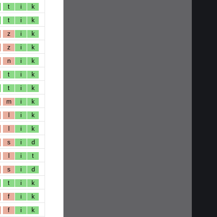
t
i
k
t
i
k
z
i
k
z
i
k
n
i
k
t
i
k
t
i
k
m
i
k
l
i
k
l
i
k
s
i
d
l
i
t
s
i
d
t
i
k
f
i
k
f
i
k