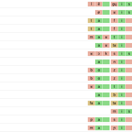
l
ẽ
gɥ
i
s
ø
ʁ
i
s
t
a
f
i
t
a
f
i
m
a
ʁ
t
i
a
ʁ
tʁ
i
ʁ
ɔ
k
s
i
s
a
n
i
b
ɑ
z
i
b
ɑ
z
i
ʁ
a
t
i
a
b
i
fʁ
a
tʁ
i
m
i
s
p
a
s
i
m
a
ɲ
i