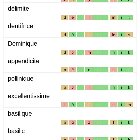
délimite
d
e
l
i
m
i
t
dentifrice
d
ɑ̃
t
i
fʁ
i
s
Dominique
d
ɔ
m
i
n
i
k
appendicite
p
ẽ
d
i
s
i
t
pollinique
p
ɔ
l
i
n
i
k
excellentissime
l
ɑ̃
t
i
s
i
m
basilique
b
ɑ
z
i
l
i
k
basilic
b
ɑ
z
i
l
i
k