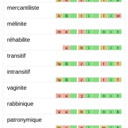
mercantiliste
k
ɑ̃
t
i
l
i
st
mélinite
m
e
l
i
n
i
t
réhabilite
a
b
i
l
i
t
transitif
tʁ
ɑ̃
z
i
t
i
f
intransitif
tʁ
ɑ̃
z
i
t
i
f
vaginite
v
a
ʒ
i
n
i
t
rabbinique
ʁ
a
b
i
n
i
k
patronymique
tʁ
ɔ
n
i
m
i
k