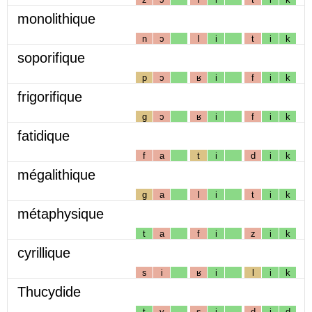
monolithique
n
ɔ
l
i
t
i
k
soporifique
p
ɔ
ʁ
i
f
i
k
frigorifique
g
ɔ
ʁ
i
f
i
k
fatidique
f
a
t
i
d
i
k
mégalithique
g
a
l
i
t
i
k
métaphysique
t
a
f
i
z
i
k
cyrillique
s
i
ʁ
i
l
i
k
Thucydide
t
y
s
i
d
i
d