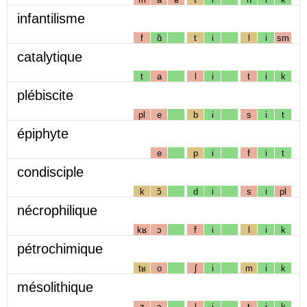
infantilisme
f
ɑ̃
t
i
l
i
sm
catalytique
t
a
l
i
t
i
k
plébiscite
pl
e
b
i
s
i
t
épiphyte
e
p
i
f
i
t
condisciple
k
ɔ̃
d
i
s
i
pl
nécrophilique
kʁ
ɔ
f
i
l
i
k
pétrochimique
tʁ
o
ʃ
i
m
i
k
mésolithique
z
ɔ
l
i
t
i
k