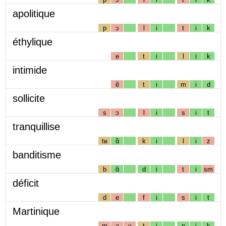
apolitique
p
ɔ
l
i
t
i
k
éthylique
e
t
i
l
i
k
intimide
ẽ
t
i
m
i
d
sollicite
s
ɔ
l
i
s
i
t
tranquillise
tʁ
ɑ̃
k
i
l
i
z
banditisme
b
ɑ̃
d
i
t
i
sm
déficit
d
e
f
i
s
i
t
Martinique
m
a
ʁ
t
i
n
i
k