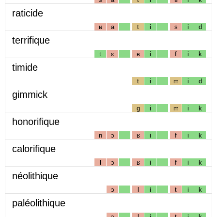
raticide
ʁ
a
t
i
s
i
d
terrifique
t
ɛ
ʁ
i
f
i
k
timide
t
i
m
i
d
gimmick
g
i
m
i
k
honorifique
n
ɔ
ʁ
i
f
i
k
calorifique
l
ɔ
ʁ
i
f
i
k
néolithique
ɔ
l
i
t
i
k
paléolithique
ɔ
l
i
t
i
k