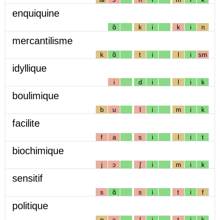
enquiquine
ɑ̃
k
i
k
i
n
mercantilisme
k
ɑ̃
t
i
l
i
sm
idyllique
i
d
i
l
i
k
boulimique
b
u
l
i
m
i
k
facilite
f
a
s
i
l
i
t
biochimique
j
ɔ
ʃ
i
m
i
k
sensitif
s
ɑ̃
s
i
t
i
f
politique
p
ɔ
l
i
t
i
k