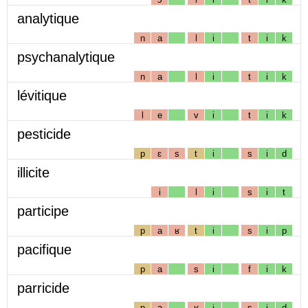
analytique
n
a
l
i
t
i
k
psychanalytique
n
a
l
i
t
i
k
lévitique
l
e
v
i
t
i
k
pesticide
p
ɛ
s
t
i
s
i
d
illicite
i
l
i
s
i
t
participe
p
a
ʁ
t
i
s
i
p
pacifique
p
a
s
i
f
i
k
parricide
p
a
ʁ
i
s
i
d