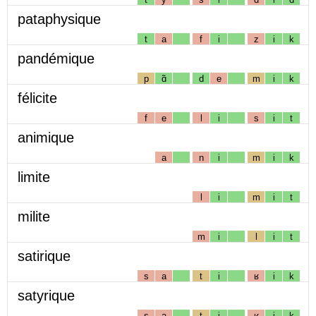
pataphysique
t
a
f
i
z
i
k
pandémique
p
ɑ̃
d
e
m
i
k
félicite
f
e
l
i
s
i
t
animique
a
n
i
m
i
k
limite
l
i
m
i
t
milite
m
i
l
i
t
satirique
s
a
t
i
ʁ
i
k
satyrique
s
a
t
i
ʁ
i
k