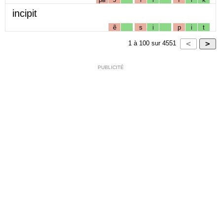
incipit
ẽ
s
i
p
i
t
1
à
100
sur
4551
PUBLICITÉ