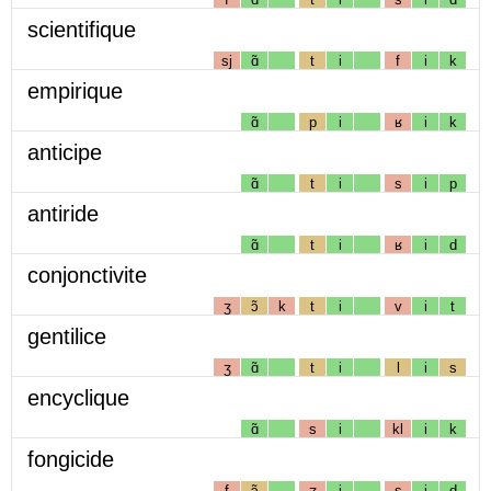
scientifique
sj
ɑ̃
t
i
f
i
k
empirique
ɑ̃
p
i
ʁ
i
k
anticipe
ɑ̃
t
i
s
i
p
antiride
ɑ̃
t
i
ʁ
i
d
conjonctivite
ʒ
ɔ̃
k
t
i
v
i
t
gentilice
ʒ
ɑ̃
t
i
l
i
s
encyclique
ɑ̃
s
i
kl
i
k
fongicide
f
ɔ̃
ʒ
i
s
i
d