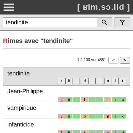
[ ʁim.sɔ.lid ]
R
imes avec "tendinite"
1
à
100
sur
4551
tendinite
Jean-Philippe
ʒ
ɑ̃
f
i
l
i
p
vampirique
v
ɑ̃
p
i
ʁ
i
k
infanticide
f
ɑ̃
t
i
s
i
d