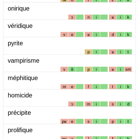
onirique
ɔ
n
i
ʁ
i
k
véridique
v
e
ʁ
i
d
i
k
pyrite
p
i
ʁ
i
t
vampirisme
v
ɑ̃
p
i
ʁ
i
sm
méphitique
m
e
f
i
t
i
k
homicide
ɔ
m
i
s
i
d
précipite
pʁ
e
s
i
p
i
t
prolifique
pʁ
ɔ
l
i
f
i
k