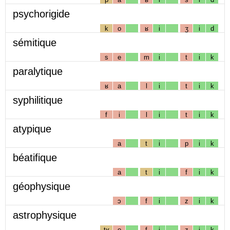
psychorigide
k
o
ʁ
i
ʒ
i
d
sémitique
s
e
m
i
t
i
k
paralytique
ʁ
a
l
i
t
i
k
syphilitique
f
i
l
i
t
i
k
atypique
a
t
i
p
i
k
béatifique
a
t
i
f
i
k
géophysique
ɔ
f
i
z
i
k
astrophysique
tʁ
o
f
i
z
i
k