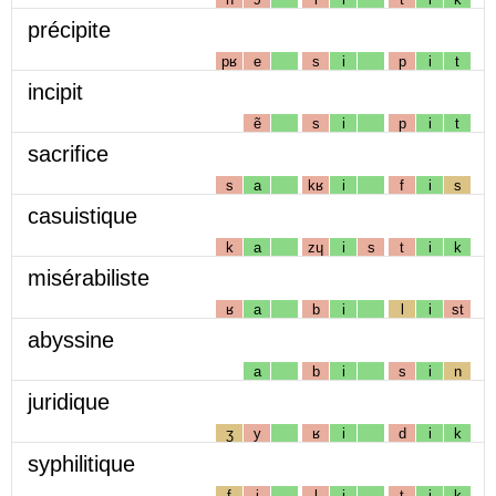
précipite
pʁ
e
s
i
p
i
t
incipit
ẽ
s
i
p
i
t
sacrifice
s
a
kʁ
i
f
i
s
casuistique
k
a
zɥ
i
s
t
i
k
misérabiliste
ʁ
a
b
i
l
i
st
abyssine
a
b
i
s
i
n
juridique
ʒ
y
ʁ
i
d
i
k
syphilitique
f
i
l
i
t
i
k