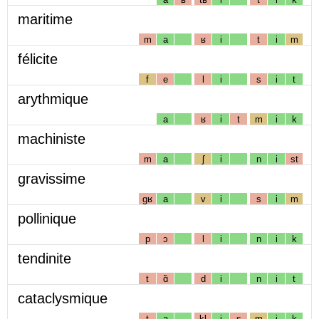
maritime
m
a
ʁ
i
t
i
m
félicite
f
e
l
i
s
i
t
arythmique
a
ʁ
i
t
m
i
k
machiniste
m
a
ʃ
i
n
i
st
gravissime
gʁ
a
v
i
s
i
m
pollinique
p
ɔ
l
i
n
i
k
tendinite
t
ɑ̃
d
i
n
i
t
cataclysmique
t
a
kl
i
s
m
i
k