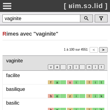
[ ʁim.sɔ.lid ]
R
imes avec "vaginite"
1
à
100
sur
4551
vaginite
facilite
f
a
s
i
l
i
t
basilique
b
ɑ
z
i
l
i
k
basilic
b
ɑ
z
i
l
i
k