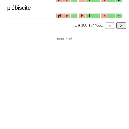
plébiscite
pl
e
b
i
s
i
t
1
à
100
sur
4551
PUBLICITÉ