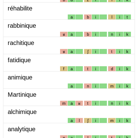
réhabilite
a
b
i
l
i
t
rabbinique
ʁ
a
b
i
n
i
k
rachitique
ʁ
a
ʃ
i
t
i
k
fatidique
f
a
t
i
d
i
k
animique
a
n
i
m
i
k
Martinique
m
a
ʁ
t
i
n
i
k
alchimique
a
l
ʃ
i
m
i
k
analytique
n
a
l
i
t
i
k