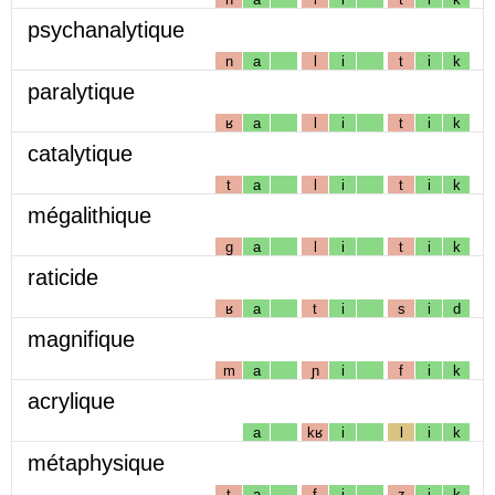
psychanalytique
n
a
l
i
t
i
k
paralytique
ʁ
a
l
i
t
i
k
catalytique
t
a
l
i
t
i
k
mégalithique
g
a
l
i
t
i
k
raticide
ʁ
a
t
i
s
i
d
magnifique
m
a
ɲ
i
f
i
k
acrylique
a
kʁ
i
l
i
k
métaphysique
t
a
f
i
z
i
k