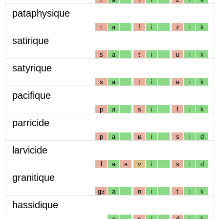
pataphysique
t
a
f
i
z
i
k
satirique
s
a
t
i
ʁ
i
k
satyrique
s
a
t
i
ʁ
i
k
pacifique
p
a
s
i
f
i
k
parricide
p
a
ʁ
i
s
i
d
larvicide
l
a
ʁ
v
i
s
i
d
granitique
gʁ
a
n
i
t
i
k
hassidique
a
s
i
d
i
k