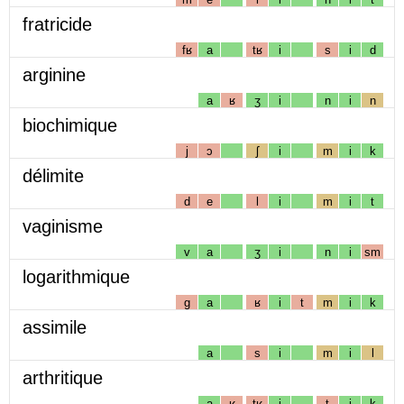
fratricide
fʁ
a
tʁ
i
s
i
d
arginine
a
ʁ
ʒ
i
n
i
n
biochimique
j
ɔ
ʃ
i
m
i
k
délimite
d
e
l
i
m
i
t
vaginisme
v
a
ʒ
i
n
i
sm
logarithmique
g
a
ʁ
i
t
m
i
k
assimile
a
s
i
m
i
l
arthritique
a
ʁ
tʁ
i
t
i
k