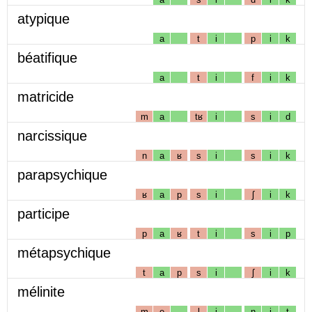
atypique
a
t
i
p
i
k
béatifique
a
t
i
f
i
k
matricide
m
a
tʁ
i
s
i
d
narcissique
n
a
ʁ
s
i
s
i
k
parapsychique
ʁ
a
p
s
i
ʃ
i
k
participe
p
a
ʁ
t
i
s
i
p
métapsychique
t
a
p
s
i
ʃ
i
k
mélinite
m
e
l
i
n
i
t