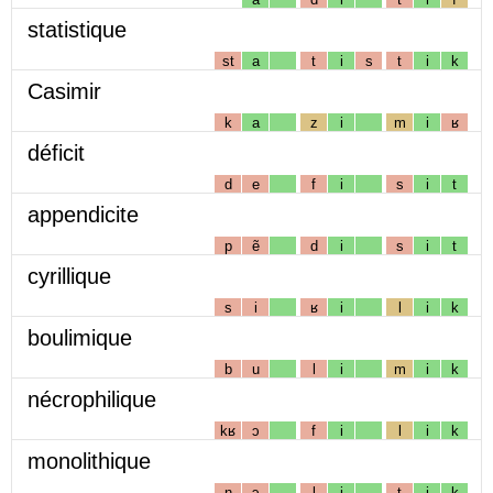
statistique
st
a
t
i
s
t
i
k
Casimir
k
a
z
i
m
i
ʁ
déficit
d
e
f
i
s
i
t
appendicite
p
ẽ
d
i
s
i
t
cyrillique
s
i
ʁ
i
l
i
k
boulimique
b
u
l
i
m
i
k
nécrophilique
kʁ
ɔ
f
i
l
i
k
monolithique
n
ɔ
l
i
t
i
k