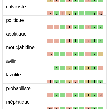
calviniste
k
a
l
v
i
n
i
st
politique
p
ɔ
l
i
t
i
k
apolitique
p
ɔ
l
i
t
i
k
moudjahidine
dʒ
a
i
d
i
n
avilir
a
v
i
l
i
ʁ
lazulite
l
a
z
y
l
i
t
probabiliste
b
a
b
i
l
i
st
méphitique
m
e
f
i
t
i
k