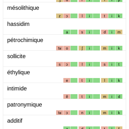
mésolithique
z
ɔ
l
i
t
i
k
hassidim
a
s
i
d
i
m
pétrochimique
tʁ
o
ʃ
i
m
i
k
sollicite
s
ɔ
l
i
s
i
t
éthylique
e
t
i
l
i
k
intimide
ẽ
t
i
m
i
d
patronymique
tʁ
ɔ
n
i
m
i
k
additif
a
d
i
t
i
f