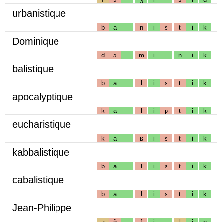
urbanistique
b
a
n
i
s
t
i
k
Dominique
d
ɔ
m
i
n
i
k
balistique
b
a
l
i
s
t
i
k
apocalyptique
k
a
l
i
p
t
i
k
eucharistique
k
a
ʁ
i
s
t
i
k
kabbalistique
b
a
l
i
s
t
i
k
cabalistique
b
a
l
i
s
t
i
k
Jean-Philippe
ʒ
ɑ̃
f
i
l
i
p