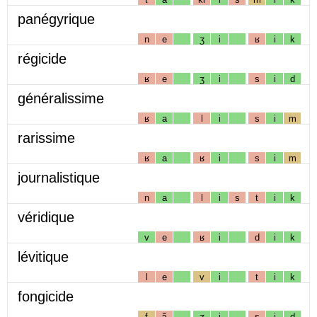
panégyrique
n
e
ʒ
i
ʁ
i
k
régicide
ʁ
e
ʒ
i
s
i
d
généralissime
ʁ
a
l
i
s
i
m
rarissime
ʁ
a
ʁ
i
s
i
m
journalistique
n
a
l
i
s
t
i
k
véridique
v
e
ʁ
i
d
i
k
lévitique
l
e
v
i
t
i
k
fongicide
f
ɔ̃
ʒ
i
s
i
d