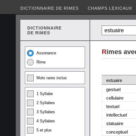
DICTIONNAIRE DE RIMES
CHAMPS LEXICAUX
DICTIONNAIRE
DE RIMES
R
imes avec
Assonance
Rime
Mots rares inclus
estuaire
gestuel
1 Syllabe
cellulaire
2 Syllabes
textuel
3 Syllabes
intellectuel
4 Syllabes
statuaire
5 et plus
conceptuel