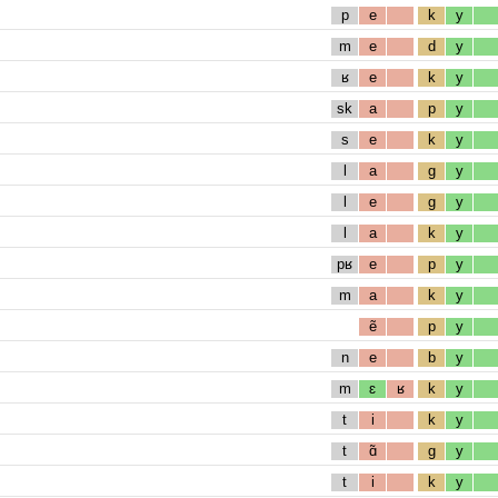
p
e
k
y
m
e
d
y
ʁ
e
k
y
sk
a
p
y
s
e
k
y
l
a
g
y
l
e
g
y
l
a
k
y
pʁ
e
p
y
m
a
k
y
ẽ
p
y
n
e
b
y
m
ɛ
ʁ
k
y
t
i
k
y
t
ɑ̃
g
y
t
i
k
y