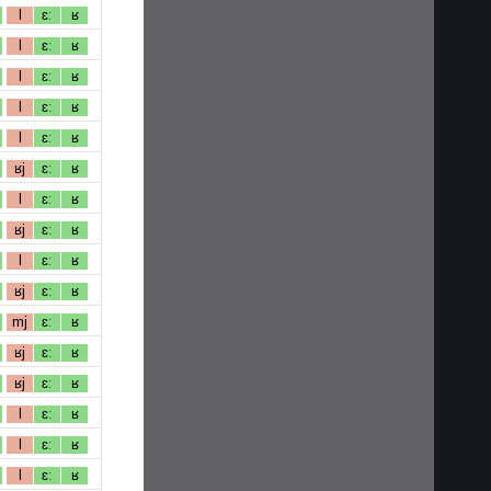
l
ɛː
ʁ
l
ɛː
ʁ
l
ɛː
ʁ
l
ɛː
ʁ
l
ɛː
ʁ
ʁj
ɛː
ʁ
l
ɛː
ʁ
ʁj
ɛː
ʁ
l
ɛː
ʁ
ʁj
ɛː
ʁ
mj
ɛː
ʁ
ʁj
ɛː
ʁ
ʁj
ɛː
ʁ
l
ɛː
ʁ
l
ɛː
ʁ
l
ɛː
ʁ