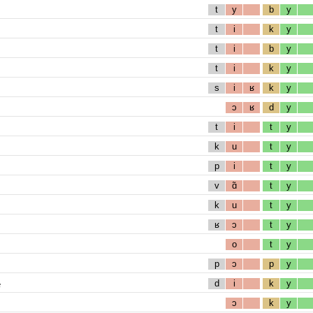
t
y
b
y
t
i
k
y
t
i
b
y
t
i
k
y
s
i
ʁ
k
y
ɔ
ʁ
d
y
t
i
t
y
k
u
t
y
p
i
t
y
v
ɑ̃
t
y
k
u
t
y
ʁ
ɔ
t
y
o
t
y
p
ɔ
p
y
e
d
i
k
y
ɔ
k
y