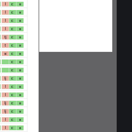
l
ɛː
ʁ
l
ɛː
ʁ
l
ɛː
ʁ
l
ɛː
ʁ
tj
ɛː
ʁ
t
ɛː
ʁ
ʁ
ɛː
ʁ
ɛː
ʁ
ɛː
ʁ
lj
ɛː
ʁ
l
ɛː
ʁ
l
ɛː
ʁ
lj
ɛː
ʁ
lj
ɛː
ʁ
l
ɛː
ʁ
l
ɛː
ʁ