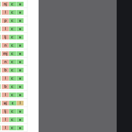
nj
ɛː
ʁ
l
ɛː
ʁ
p
ɛː
ʁ
l
ɛː
ʁ
lj
ɛː
ʁ
n
ɛː
ʁ
mj
ɛː
ʁ
n
ɛː
ʁ
b
ɛː
ʁ
l
ɛː
ʁ
b
ɛː
ʁ
l
ɛː
ʁ
ʁj
ɛ
l
lj
ɛː
ʁ
l
ɛː
ʁ
l
ɛː
ʁ