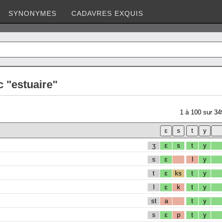
SYNONYMES
CADAVRES EXQUIS
 "estuaire"
1
à
100
sur
34
ʒ
ɛ
s
t
y
s
ɛ
l
y
t
ɛ
ks
t
y
l
ɛ
k
t
y
st
a
t
y
s
ɛ
p
t
y