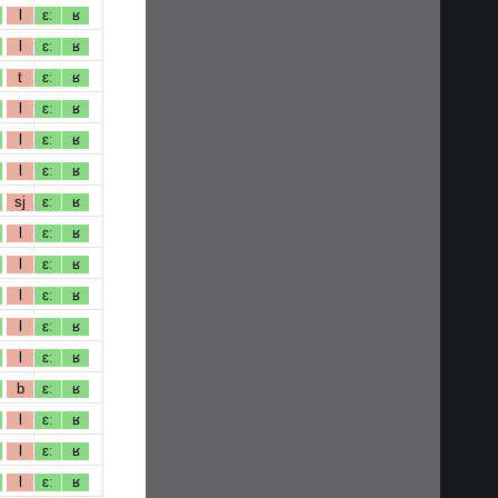
l
ɛː
ʁ
l
ɛː
ʁ
t
ɛː
ʁ
l
ɛː
ʁ
l
ɛː
ʁ
l
ɛː
ʁ
sj
ɛː
ʁ
l
ɛː
ʁ
l
ɛː
ʁ
l
ɛː
ʁ
l
ɛː
ʁ
l
ɛː
ʁ
b
ɛː
ʁ
l
ɛː
ʁ
l
ɛː
ʁ
l
ɛː
ʁ