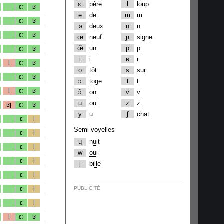
ɛː
p
è
re
l
l
oup
ɛː
ʁ
ə
d
e
m
m
ɛː
ʁ
ø
d
eu
x
n
n
ɛː
ʁ
œ
n
eu
f
ɲ
si
gn
e
œ̃
un
p
p
ɛː
ʁ
i
i
ʁ
r
l
ɛː
ʁ
o
t
ô
t
s
s
ur
ɛː
ʁ
ɔ
t
o
ge
t
t
l
ɛː
ʁ
ɔ̃
on
v
v
u
ou
z
z
ʁj
ɛː
ʁ
y
u
ʃ
ch
at
ɛ
l
Semi-voyelles
ɛ
l
ɥ
n
u
it
ɛ
l
w
ou
i
ɛ
l
j
bi
ll
e
ɛ
l
ɛ
l
PUBLICITÉ
ɛ
l
l
ɛː
ʁ