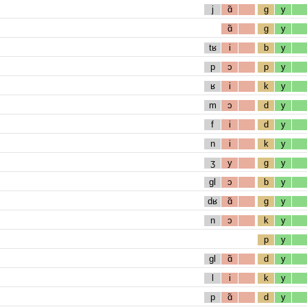
j
ɑ̃
g
y
ɑ̃
g
y
tʁ
i
b
y
p
ɔ
p
y
ʁ
i
k
y
m
ɔ
d
y
f
i
d
y
n
i
k
y
ʒ
y
g
y
gl
ɔ
b
y
dʁ
ɑ̃
g
y
n
ɔ
k
y
p
y
gl
ɑ̃
d
y
l
i
k
y
p
ɑ̃
d
y