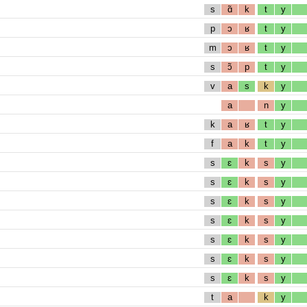
s
ɑ̃
k
t
y
p
ɔ
ʁ
t
y
m
ɔ
ʁ
t
y
s
ɔ̃
p
t
y
v
a
s
k
y
a
n
y
k
a
ʁ
t
y
f
a
k
t
y
s
ɛ
k
s
y
s
ɛ
k
s
y
s
ɛ
k
s
y
s
ɛ
k
s
y
s
ɛ
k
s
y
s
ɛ
k
s
y
s
ɛ
k
s
y
t
a
k
y