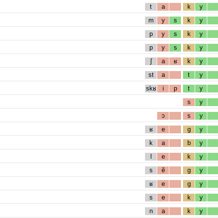
t
a
k
y
m
y
s
k
y
p
y
s
k
y
p
y
s
k
y
ʃ
a
ʁ
k
y
st
a
t
y
skʁ
i
p
t
y
s
y
ɔ
s
y
ʁ
e
g
y
k
a
b
y
l
e
k
y
s
ẽ
g
y
ʁ
e
g
y
s
e
k
y
n
a
k
y