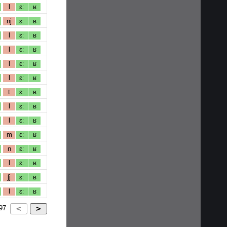
l
ɛː
ʁ
nj
ɛː
ʁ
l
ɛː
ʁ
l
ɛː
ʁ
l
ɛː
ʁ
l
ɛː
ʁ
t
ɛː
ʁ
l
ɛː
ʁ
l
ɛː
ʁ
m
ɛː
ʁ
n
ɛː
ʁ
l
ɛː
ʁ
ʃj
ɛː
ʁ
l
ɛː
ʁ
97