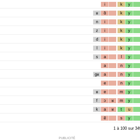
i
k
y
ʁ
ɑ̃
k
y
n
i
k
y
z
i
k
y
d
i
k
y
l
i
k
y
s
a
l
y
a
n
y
gʁ
a
n
y
e
n
y
ʁ
e
m
y
f
ɔ
ʁ
m
y
k
a
ʁ
t
u
ẽ
s
y
1
à
100
sur
34
PUBLICITÉ