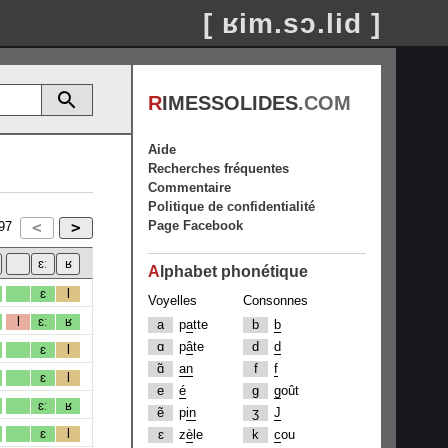
[ ʁim.sɔ.lid ]
R
IMESSOLIDES
.COM
Aide
Recherches fréquentes
Commentaire
Politique de confidentialité
Page Facebook
97
A
lphabet phonétique
ɛ
l
Voyelles
Consonnes
l
ɛː
ʁ
a
p
a
tte
b
b
ɑ
p
â
te
d
d
ɛ
l
ɑ̃
an
f
f
ɛ
l
e
é
g
g
oût
ɛː
ʁ
ẽ
p
in
ʒ
J
ɛ
l
ɛ
z
è
le
k
c
ou