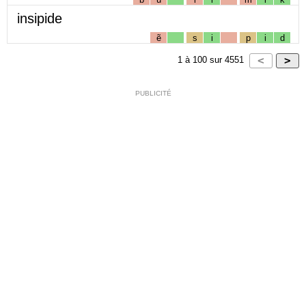
insipide
ẽ
s
i
p
i
d
1
à
100
sur
4551
PUBLICITÉ