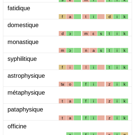
fatidique
f
a
t
i
d
i
k
domestique
d
ɔ
m
ɛ
s
t
i
k
monastique
m
ɔ
n
a
s
t
i
k
syphilitique
f
i
l
i
t
i
k
astrophysique
tʁ
o
f
i
z
i
k
métaphysique
t
a
f
i
z
i
k
pataphysique
t
a
f
i
z
i
k
officine
ɔ
f
i
s
i
n