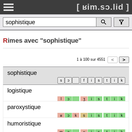
[ ʁim.sɔ.lid ]
R
imes avec "sophistique"
1
à
100
sur
4551
sophistique
logistique
l
ɔ
ʒ
i
s
t
i
k
paroxystique
ʁ
ɔ
k
s
i
s
t
i
k
humoristique
m
ɔ
ʁ
i
s
t
i
k