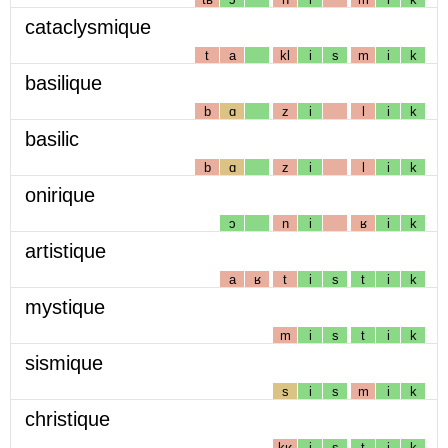
cataclysmique
t
a
kl
i
s
m
i
k
basilique
b
ɑ
z
i
l
i
k
basilic
b
ɑ
z
i
l
i
k
onirique
ɔ
n
i
ʁ
i
k
artistique
a
ʁ
t
i
s
t
i
k
mystique
m
i
s
t
i
k
sismique
s
i
s
m
i
k
christique
kʁ
i
s
t
i
k