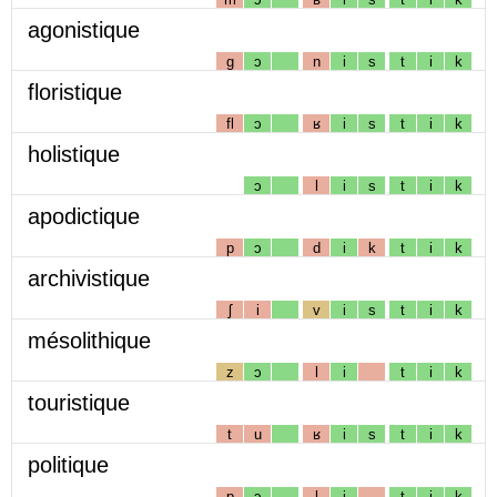
agonistique
g
ɔ
n
i
s
t
i
k
floristique
fl
ɔ
ʁ
i
s
t
i
k
holistique
ɔ
l
i
s
t
i
k
apodictique
p
ɔ
d
i
k
t
i
k
archivistique
ʃ
i
v
i
s
t
i
k
mésolithique
z
ɔ
l
i
t
i
k
touristique
t
u
ʁ
i
s
t
i
k
politique
p
ɔ
l
i
t
i
k