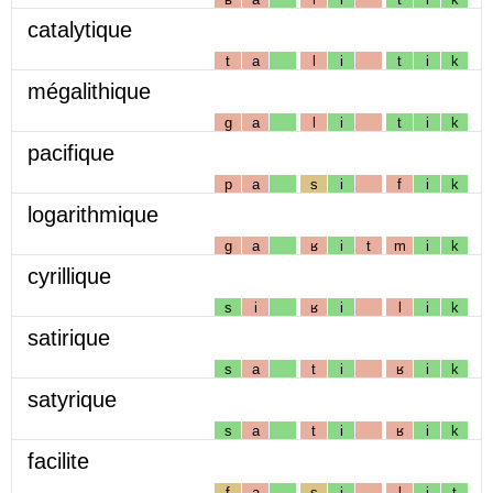
catalytique
t
a
l
i
t
i
k
mégalithique
g
a
l
i
t
i
k
pacifique
p
a
s
i
f
i
k
logarithmique
g
a
ʁ
i
t
m
i
k
cyrillique
s
i
ʁ
i
l
i
k
satirique
s
a
t
i
ʁ
i
k
satyrique
s
a
t
i
ʁ
i
k
facilite
f
a
s
i
l
i
t