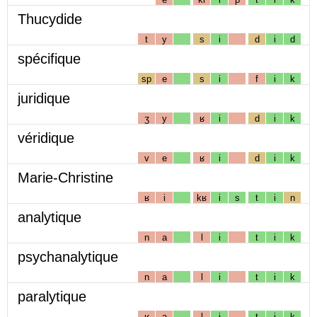
Thucydide
t
y
s
i
d
i
d
spécifique
sp
e
s
i
f
i
k
juridique
ʒ
y
ʁ
i
d
i
k
véridique
v
e
ʁ
i
d
i
k
Marie-Christine
ʁ
i
kʁ
i
s
t
i
n
analytique
n
a
l
i
t
i
k
psychanalytique
n
a
l
i
t
i
k
paralytique
ʁ
a
l
i
t
i
k