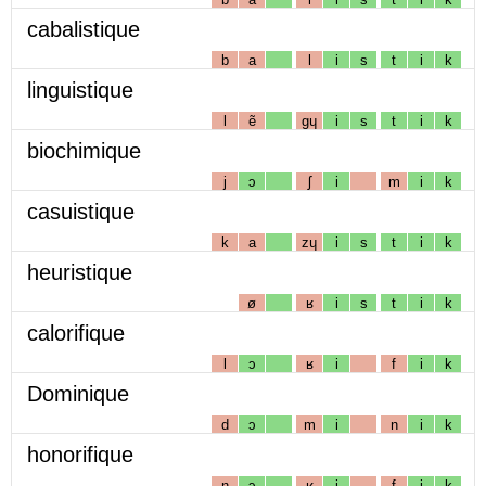
cabalistique
b
a
l
i
s
t
i
k
linguistique
l
ẽ
gɥ
i
s
t
i
k
biochimique
j
ɔ
ʃ
i
m
i
k
casuistique
k
a
zɥ
i
s
t
i
k
heuristique
ø
ʁ
i
s
t
i
k
calorifique
l
ɔ
ʁ
i
f
i
k
Dominique
d
ɔ
m
i
n
i
k
honorifique
n
ɔ
ʁ
i
f
i
k