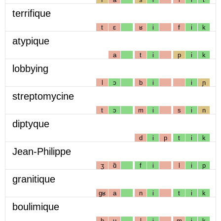
terrifique
t
ɛ
ʁ
i
f
i
k
atypique
a
t
i
p
i
k
lobbying
l
ɔ
b
i
i
ɲ
streptomycine
t
ɔ
m
i
s
i
n
diptyque
d
i
p
t
i
k
Jean-Philippe
ʒ
ɑ̃
f
i
l
i
p
granitique
gʁ
a
n
i
t
i
k
boulimique
b
u
l
i
m
i
k