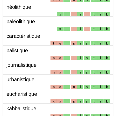
néolithique
ɔ
l
i
t
i
k
paléolithique
ɔ
l
i
t
i
k
caractéristique
t
e
ʁ
i
s
t
i
k
balistique
b
a
l
i
s
t
i
k
journalistique
n
a
l
i
s
t
i
k
urbanistique
b
a
n
i
s
t
i
k
eucharistique
k
a
ʁ
i
s
t
i
k
kabbalistique
b
a
l
i
s
t
i
k