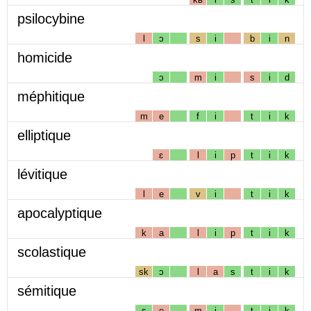
psilocybine
l
ɔ
s
i
b
i
n
homicide
ɔ
m
i
s
i
d
méphitique
m
e
f
i
t
i
k
elliptique
ɛ
l
i
p
t
i
k
lévitique
l
e
v
i
t
i
k
apocalyptique
k
a
l
i
p
t
i
k
scolastique
sk
ɔ
l
a
s
t
i
k
sémitique
s
e
m
i
t
i
k