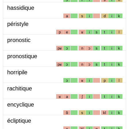
hassidique
a
s
i
d
i
k
péristyle
p
e
ʁ
i
s
t
i
l
pronostic
pʁ
ɔ
n
ɔ
s
t
i
k
pronostique
pʁ
ɔ
n
ɔ
s
t
i
k
horripile
ɔ
ʁ
i
p
i
l
rachitique
ʁ
a
ʃ
i
t
i
k
encyclique
ɑ̃
s
i
kl
i
k
écliptique
e
kl
i
p
t
i
k