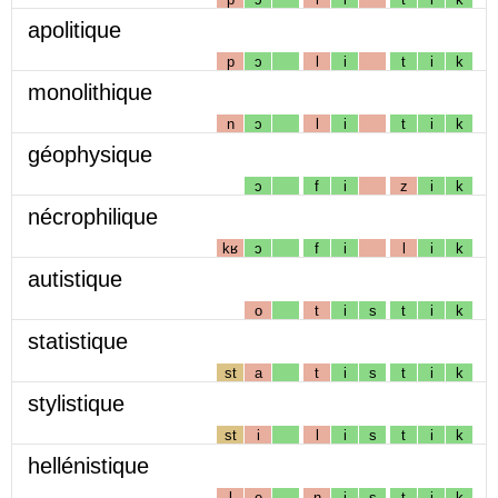
apolitique
p
ɔ
l
i
t
i
k
monolithique
n
ɔ
l
i
t
i
k
géophysique
ɔ
f
i
z
i
k
nécrophilique
kʁ
ɔ
f
i
l
i
k
autistique
o
t
i
s
t
i
k
statistique
st
a
t
i
s
t
i
k
stylistique
st
i
l
i
s
t
i
k
hellénistique
l
e
n
i
s
t
i
k