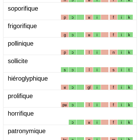
soporifique
p
ɔ
ʁ
i
f
i
k
frigorifique
g
ɔ
ʁ
i
f
i
k
pollinique
p
ɔ
l
i
n
i
k
sollicite
s
ɔ
l
i
s
i
t
hiéroglyphique
ʁ
ɔ
gl
i
f
i
k
prolifique
pʁ
ɔ
l
i
f
i
k
horrifique
ɔ
ʁ
i
f
i
k
patronymique
tʁ
ɔ
n
i
m
i
k