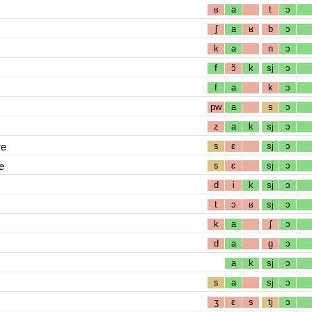
ʁ
a
t
ɔ
ʃ
a
ʁ
b
ɔ
k
a
n
ɔ
f
ɔ̃
k
sj
ɔ
f
a
k
ɔ
pw
a
s
ɔ
z
a
k
sj
ɔ
re
s
ɛ
sj
ɔ
e
s
ɛ
sj
ɔ
d
i
k
sj
ɔ
t
ɔ
ʁ
sj
ɔ
k
a
ʃ
ɔ
d
a
g
ɔ
a
k
sj
ɔ
s
a
sj
ɔ
ʒ
ɛ
s
tj
ɔ