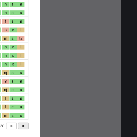
n
ɛː
ʁ
n
ɛː
ʁ
f
ɛː
ʁ
ʁ
ɛ
l
m
ɛː
tʁ
n
ɛ
l
n
ɛ
l
n
ɛ
l
nj
ɛː
ʁ
ʁ
ɛː
ʁ
nj
ɛː
ʁ
l
ɛː
ʁ
l
ɛː
ʁ
m
ɛː
ʁ
97