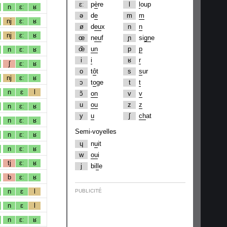
ɛː
p
è
re
l
l
oup
n
ɛː
ʁ
ə
d
e
m
m
nj
ɛː
ʁ
ø
d
eu
x
n
n
nj
ɛː
ʁ
œ
n
eu
f
ɲ
si
gn
e
œ̃
un
p
p
n
ɛː
ʁ
i
i
ʁ
r
ʃ
ɛː
ʁ
o
t
ô
t
s
s
ur
nj
ɛː
ʁ
ɔ
t
o
ge
t
t
n
ɛ
l
ɔ̃
on
v
v
u
ou
z
z
n
ɛː
ʁ
y
u
ʃ
ch
at
n
ɛː
ʁ
Semi-voyelles
n
ɛː
ʁ
ɥ
n
u
it
n
ɛː
ʁ
w
ou
i
tj
ɛː
ʁ
j
bi
ll
e
b
ɛː
ʁ
n
ɛ
l
PUBLICITÉ
n
ɛ
l
n
ɛː
ʁ