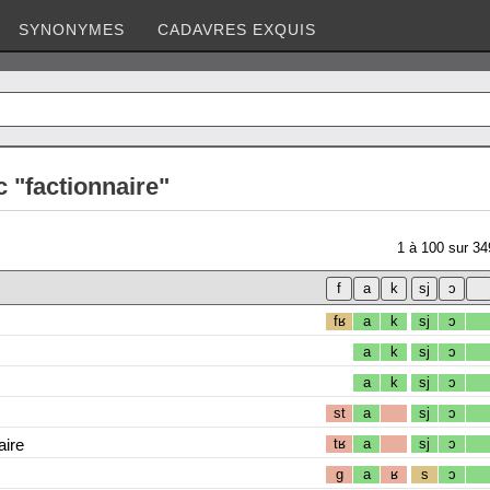
SYNONYMES
CADAVRES EXQUIS
 "factionnaire"
1
à
100
sur
34
fʁ
a
k
sj
ɔ
a
k
sj
ɔ
a
k
sj
ɔ
st
a
sj
ɔ
aire
tʁ
a
sj
ɔ
g
a
ʁ
s
ɔ