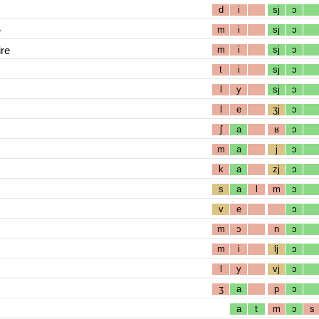
d
i
sj
ɔ
e
m
i
sj
ɔ
re
m
i
sj
ɔ
t
i
sj
ɔ
l
y
sj
ɔ
l
e
ʒj
ɔ
ʃ
a
ʁ
ɔ
m
a
j
ɔ
k
a
zj
ɔ
s
a
l
m
ɔ
v
e
ɔ
m
ɔ
n
ɔ
m
i
lj
ɔ
l
y
vj
ɔ
ʒ
a
p
ɔ
a
t
m
ɔ
s