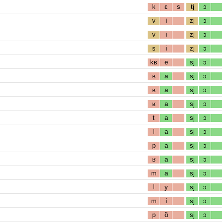
k
ɛ
s
tj
ɔ
v
i
zj
ɔ
v
i
zj
ɔ
s
i
zj
ɔ
kʁ
e
sj
ɔ
ʁ
a
sj
ɔ
ʁ
a
sj
ɔ
ʁ
a
sj
ɔ
t
a
sj
ɔ
l
a
sj
ɔ
p
a
sj
ɔ
ʁ
a
sj
ɔ
m
a
sj
ɔ
l
y
sj
ɔ
m
i
sj
ɔ
p
ɑ̃
sj
ɔ