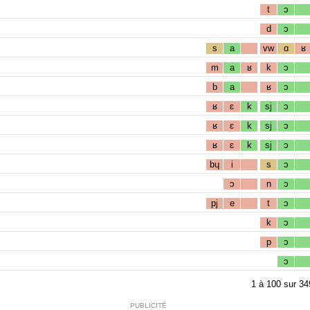
t
ɔ
d
ɔ
s
a
vw
ɑ
ʁ
m
a
ʁ
k
ɔ
b
a
ʁ
ɔ
ʁ
ɛ
k
sj
ɔ
ʁ
ɛ
k
sj
ɔ
ʁ
ɛ
k
sj
ɔ
bɥ
i
s
ɔ
ɔ
n
ɔ
pj
e
t
ɔ
k
ɔ
p
ɔ
ɔ
1
à
100
sur
34
PUBLICITÉ