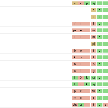
s
ɛ
p
sj
ɔ
s
ɔ
s
ɔ
ʃ
i
f
ɔ
pʁ
e
m
ɔ
l
i
m
ɔ
pj
ɔ
b
e
t
ɔ
k
ɔ
t
ɔ
b
i
p
ɔ
ʁ
i
g
ɔ
f
ɔ̃
k
sj
ɔ
f
i
k
sj
ɔ
p
e
tʁ
ɔ
m
ɔ
t
ɔ
stʁ
a
t
ɔ
s