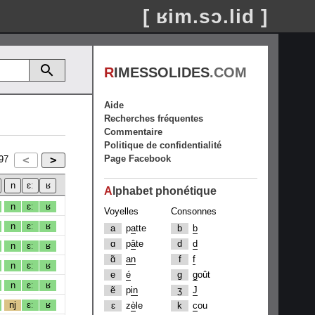
[ ʁim.sɔ.lid ]
R
IMESSOLIDES
.COM
Aide
Recherches fréquentes
Commentaire
Politique de confidentialité
Page Facebook
97
A
lphabet phonétique
n
ɛː
ʁ
Voyelles
Consonnes
n
ɛː
ʁ
a
p
a
tte
b
b
ɑ
p
â
te
d
d
n
ɛː
ʁ
ɑ̃
an
f
f
n
ɛː
ʁ
e
é
g
g
oût
n
ɛː
ʁ
ẽ
p
in
ʒ
J
nj
ɛː
ʁ
ɛ
z
è
le
k
c
ou