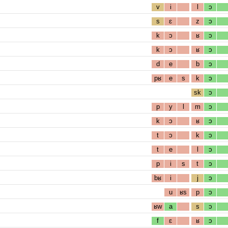
v
i
l
ɔ
s
ɛ
z
ɔ
k
ɔ
ʁ
ɔ
k
ɔ
ʁ
ɔ
d
e
b
ɔ
pʁ
e
s
k
ɔ
sk
ɔ
p
y
l
m
ɔ
k
ɔ
ʁ
ɔ
t
ɔ
k
ɔ
t
e
l
ɔ
p
i
s
t
ɔ
bʁ
i
j
ɔ
u
ʁs
p
ɔ
ʁw
a
s
ɔ
f
ɛ
ʁ
ɔ