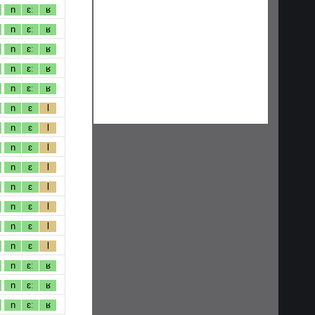
n
ɛː
ʁ
n
ɛː
ʁ
n
ɛː
ʁ
n
ɛː
ʁ
n
ɛː
ʁ
n
ɛ
l
n
ɛ
l
n
ɛ
l
n
ɛ
l
n
ɛ
l
n
ɛ
l
n
ɛ
l
n
ɛ
l
n
ɛː
ʁ
n
ɛː
ʁ
n
ɛː
ʁ