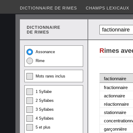
DICTIONNAIRE DE RIMES
CHAMPS LEXICAUX
DICTIONNAIRE
DE RIMES
R
imes avec
Assonance
Rime
Mots rares inclus
factionnaire
fractionnaire
1 Syllabe
actionnaire
2 Syllabes
réactionnaire
3 Syllabes
stationnaire
4 Syllabes
concentrationn
5 et plus
garçonnière