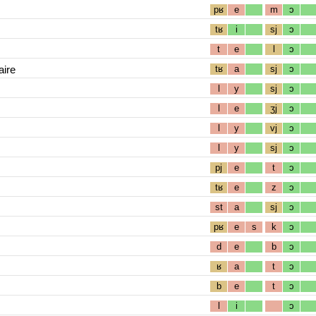
pʁ
e
m
ɔ
tʁ
i
sj
ɔ
t
e
l
ɔ
aire
tʁ
a
sj
ɔ
l
y
sj
ɔ
l
e
ʒj
ɔ
l
y
vj
ɔ
l
y
sj
ɔ
pj
e
t
ɔ
tʁ
e
z
ɔ
st
a
sj
ɔ
pʁ
e
s
k
ɔ
d
e
b
ɔ
ʁ
a
t
ɔ
b
e
t
ɔ
l
i
ɔ