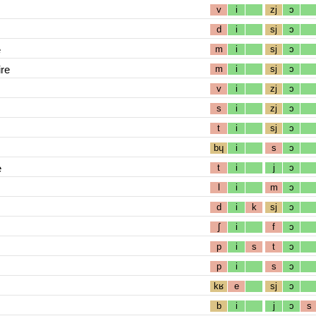
v
i
zj
ɔ
d
i
sj
ɔ
e
m
i
sj
ɔ
re
m
i
sj
ɔ
v
i
zj
ɔ
s
i
zj
ɔ
t
i
sj
ɔ
bɥ
i
s
ɔ
e
t
i
j
ɔ
l
i
m
ɔ
d
i
k
sj
ɔ
ʃ
i
f
ɔ
p
i
s
t
ɔ
p
i
s
ɔ
kʁ
e
sj
ɔ
b
i
j
ɔ
s