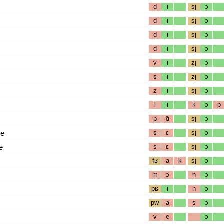
d
i
sj
ɔ
d
i
sj
ɔ
d
i
sj
ɔ
d
i
sj
ɔ
v
i
zj
ɔ
s
i
zj
ɔ
z
i
sj
ɔ
l
i
k
ɔ
p
p
ɑ̃
sj
ɔ
re
s
ɛ
sj
ɔ
e
s
ɛ
sj
ɔ
fʁ
a
k
sj
ɔ
m
ɔ
n
ɔ
pʁ
i
n
ɔ
pw
a
s
ɔ
v
e
ɔ