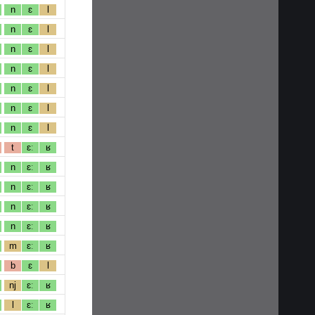
n
ɛ
l
n
ɛ
l
n
ɛ
l
n
ɛ
l
n
ɛ
l
n
ɛ
l
n
ɛ
l
t
ɛː
ʁ
n
ɛː
ʁ
n
ɛː
ʁ
n
ɛː
ʁ
n
ɛː
ʁ
m
ɛː
ʁ
b
ɛ
l
nj
ɛː
ʁ
l
ɛː
ʁ