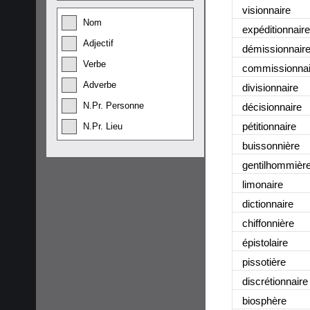
visionnaire
Nom
expéditionnaire
Adjectif
démissionnair
Verbe
commissionnai
Adverbe
divisionnaire
N.Pr. Personne
décisionnaire
pétitionnaire
N.Pr. Lieu
buissonnière
gentilhommièr
limonaire
dictionnaire
chiffonnière
épistolaire
pissotière
discrétionnaire
biosphère