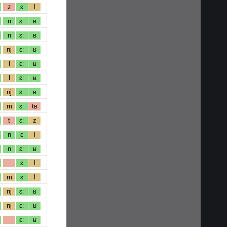
z
ɛ
l
n
ɛː
ʁ
n
ɛː
ʁ
nj
ɛː
ʁ
l
ɛː
ʁ
l
ɛː
ʁ
nj
ɛː
ʁ
m
ɛː
tʁ
t
ɛː
z
n
ɛ
l
n
ɛː
ʁ
ɛ
l
m
ɛ
l
nj
ɛː
ʁ
nj
ɛː
ʁ
ɛː
ʁ