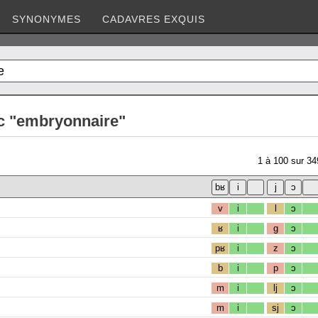
SYNONYMES
CADAVRES EXQUIS
c "embryonnaire"
1
à
100
sur
34
v
i
l
ɔ
ʁ
i
g
ɔ
pʁ
i
z
ɔ
b
i
p
ɔ
m
i
lj
ɔ
m
i
sj
ɔ