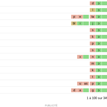
d
ɔ
l
ɔ
p
e
tʁ
ɔ
bl
i
j
ɔ
s
ɔ
k
ɔ
p
ɔ
s
ɔ
ɔ
n
ɔ
m
ɔ
k
ɔ
t
ɔ
u
ʁs
p
ɔ
d
a
g
ɔ
1
à
100
sur
34
PUBLICITÉ