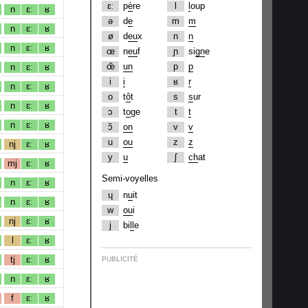
ɛː
p
è
re
l
l
oup
n
ɛː
ʁ
ə
d
e
m
m
n
ɛː
ʁ
ø
d
eu
x
n
n
n
ɛː
ʁ
œ
n
eu
f
ɲ
si
gn
e
œ̃
un
p
p
n
ɛː
ʁ
i
i
ʁ
r
n
ɛː
ʁ
o
t
ô
t
s
s
ur
n
ɛː
ʁ
ɔ
t
o
ge
t
t
n
ɛː
ʁ
ɔ̃
on
v
v
u
ou
z
z
nj
ɛː
ʁ
y
u
ʃ
ch
at
mj
ɛː
ʁ
Semi-voyelles
n
ɛː
ʁ
ɥ
n
u
it
n
ɛː
ʁ
w
ou
i
nj
ɛː
ʁ
j
bi
ll
e
l
ɛː
ʁ
tj
ɛː
ʁ
PUBLICITÉ
n
ɛː
ʁ
f
ɛː
ʁ