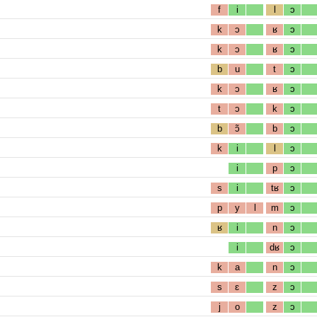
f
i
l
ɔ
k
ɔ
ʁ
ɔ
k
ɔ
ʁ
ɔ
b
u
t
ɔ
k
ɔ
ʁ
ɔ
t
ɔ
k
ɔ
b
ɔ̃
b
ɔ
k
i
l
ɔ
i
p
ɔ
s
i
tʁ
ɔ
p
y
l
m
ɔ
ʁ
i
n
ɔ
i
dʁ
ɔ
k
a
n
ɔ
s
ɛ
z
ɔ
j
o
z
ɔ