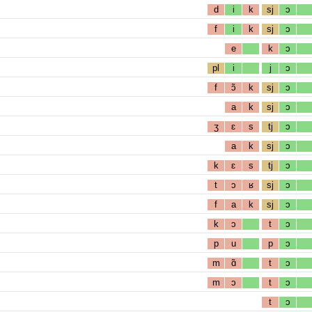
d
i
k
sj
ɔ
f
i
k
sj
ɔ
e
k
ɔ
pl
i
j
ɔ
f
ɔ̃
k
sj
ɔ
a
k
sj
ɔ
ʒ
ɛ
s
tj
ɔ
a
k
sj
ɔ
k
ɛ
s
tj
ɔ
t
ɔ
ʁ
sj
ɔ
f
a
k
sj
ɔ
k
ɔ
t
ɔ
p
u
p
ɔ
m
ɑ̃
t
ɔ
m
ɔ
t
ɔ
t
ɔ