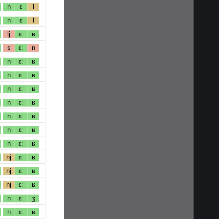
n
ɛ
l
n
ɛ
l
lj
ɛː
ʁ
s
ɛː
n
n
ɛː
ʁ
n
ɛː
ʁ
n
ɛː
ʁ
n
ɛː
ʁ
n
ɛː
ʁ
n
ɛː
ʁ
n
ɛː
ʁ
nj
ɛː
ʁ
nj
ɛː
ʁ
nj
ɛː
ʁ
n
ɛː
ʒ
n
ɛː
ʁ