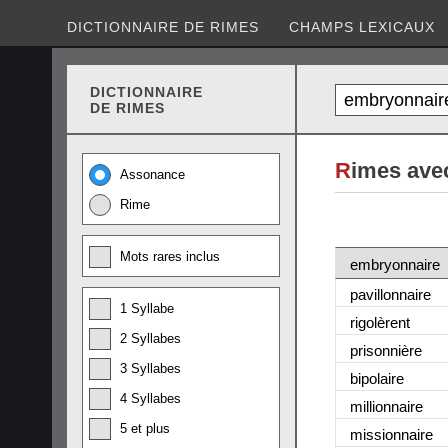
DICTIONNAIRE DE RIMES
CHAMPS LEXICAUX
DICTIONNAIRE
DE RIMES
R
imes ave
Assonance
Rime
Mots rares inclus
embryonnaire
pavillonnaire
1 Syllabe
rigolèrent
2 Syllabes
prisonnière
3 Syllabes
bipolaire
4 Syllabes
millionnaire
5 et plus
missionnaire