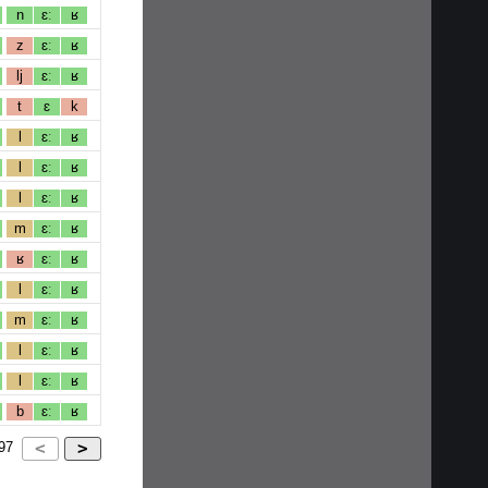
n
ɛː
ʁ
z
ɛː
ʁ
lj
ɛː
ʁ
t
ɛ
k
l
ɛː
ʁ
l
ɛː
ʁ
l
ɛː
ʁ
m
ɛː
ʁ
ʁ
ɛː
ʁ
l
ɛː
ʁ
m
ɛː
ʁ
l
ɛː
ʁ
l
ɛː
ʁ
b
ɛː
ʁ
97