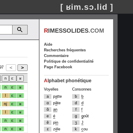
[ ʁim.sɔ.lid ]
R
IMESSOLIDES
.COM
Aide
Recherches fréquentes
Commentaire
Politique de confidentialité
Page Facebook
97
A
lphabet phonétique
n
ɛː
ʁ
Voyelles
Consonnes
l
ɛː
ʁ
a
p
a
tte
b
b
ɑ
p
â
te
d
d
nj
ɛː
ʁ
ɑ̃
an
f
f
l
ɛː
ʁ
e
é
g
g
oût
n
ɛː
ʁ
ẽ
p
in
ʒ
J
n
ɛː
ʁ
ɛ
z
è
le
k
c
ou