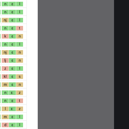
n
ɛ
l
n
ɛ
l
nj
ɛ
l
n
ɛ
t
k
ɛ
n
n
ɛ
l
nj
ɛ
n
lj
ɛ
n
z
ɛ
l
kl
ɛ
s
m
ɛ
n
n
ɛː
z
n
ɛ
t
l
ɛː
z
m
ɛ
l
d
ɛ
l