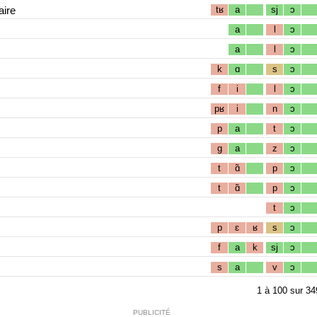
aire
tʁ
a
sj
ɔ
a
l
ɔ
a
l
ɔ
k
ɑ
s
ɔ
f
i
l
ɔ
pʁ
i
n
ɔ
p
a
t
ɔ
g
a
z
ɔ
t
ɑ̃
p
ɔ
t
ɑ̃
p
ɔ
t
ɔ
p
ɛ
ʁ
s
ɔ
f
a
k
sj
ɔ
s
a
v
ɔ
1
à
100
sur
34
PUBLICITÉ