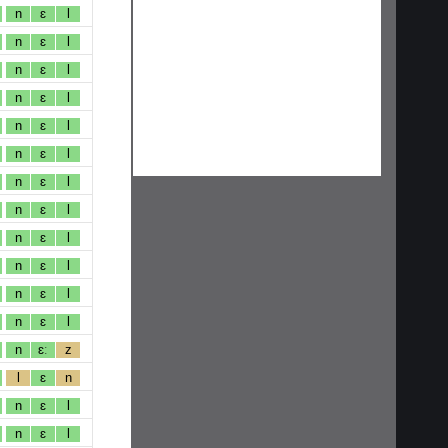
n
ɛ
l
n
ɛ
l
n
ɛ
l
n
ɛ
l
n
ɛ
l
n
ɛ
l
n
ɛ
l
n
ɛ
l
n
ɛ
l
n
ɛ
l
n
ɛ
l
n
ɛ
l
n
ɛː
z
l
ɛ
n
n
ɛ
l
n
ɛ
l