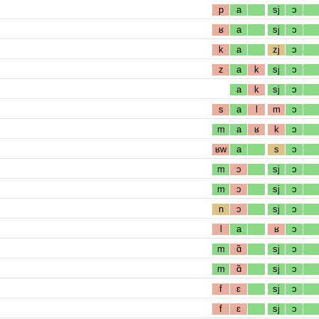
p
a
sj
ɔ
ʁ
a
sj
ɔ
k
a
zj
ɔ
z
a
k
sj
ɔ
a
k
sj
ɔ
s
a
l
m
ɔ
m
a
ʁ
k
ɔ
ʁw
a
s
ɔ
m
ɔ
sj
ɔ
m
ɔ
sj
ɔ
n
ɔ
sj
ɔ
l
a
ʁ
ɔ
m
ɑ̃
sj
ɔ
m
ɑ̃
sj
ɔ
f
ɛ
sj
ɔ
f
ɛ
sj
ɔ