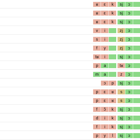
ʁ
ɛ
k
sj
ɔ
ʁ
ɛ
k
sj
ɔ
ʁ
ɛ
k
sj
ɔ
v
i
zj
ɔ
s
i
zj
ɔ
f
y
zj
ɔ
tʁ
i
sj
ɔ
p
a
tʁ
ɔ
m
a
z
ɔ
ɔ
p
sj
ɔ
p
ɛ
ʁ
s
ɔ
p
ɛ
ʁ
s
ɔ
f
ɔ̃
k
sj
ɔ
d
i
k
sj
ɔ
f
i
k
sj
ɔ
p
y
l
sj
ɔ