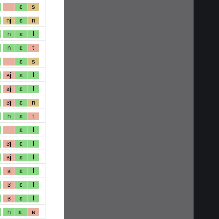
ɛ
s
nj
ɛ
n
n
ɛ
l
n
ɛ
t
ɛ
s
ʁj
ɛ
l
ʁj
ɛ
l
ʁj
ɛ
n
n
ɛ
t
ɛ
l
ʁj
ɛ
l
ʁj
ɛ
l
ʁ
ɛ
l
ʁ
ɛ
l
ʁ
ɛ
l
n
ɛː
ʁ