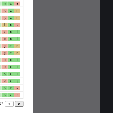
n
ɛː
ʁ
ʒ
ɛː
n
ʒ
ɛː
n
l
ɛ
t
z
ɛ
l
b
ɛ
l
ʒ
ɛː
n
ʒ
ɛː
n
ʁ
ɛ
l
ʁ
ɛ
l
n
ɛ
l
ʁ
ɛ
j
n
ɛː
ʁ
n
ɛ
t
97