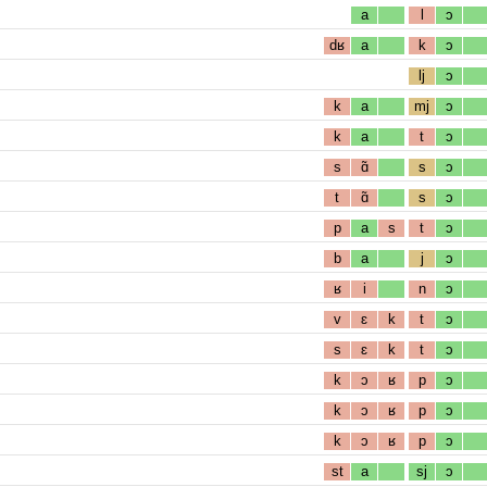
a
l
ɔ
dʁ
a
k
ɔ
lj
ɔ
k
a
mj
ɔ
k
a
t
ɔ
s
ɑ̃
s
ɔ
t
ɑ̃
s
ɔ
p
a
s
t
ɔ
b
a
j
ɔ
ʁ
i
n
ɔ
v
ɛ
k
t
ɔ
s
ɛ
k
t
ɔ
k
ɔ
ʁ
p
ɔ
k
ɔ
ʁ
p
ɔ
k
ɔ
ʁ
p
ɔ
st
a
sj
ɔ