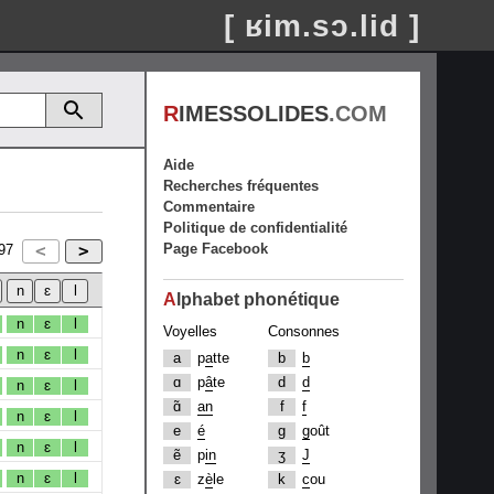
[ ʁim.sɔ.lid ]
R
IMESSOLIDES
.COM
Aide
Recherches fréquentes
Commentaire
Politique de confidentialité
Page Facebook
97
A
lphabet phonétique
n
ɛ
l
Voyelles
Consonnes
n
ɛ
l
a
p
a
tte
b
b
ɑ
p
â
te
d
d
n
ɛ
l
ɑ̃
an
f
f
n
ɛ
l
e
é
g
g
oût
n
ɛ
l
ẽ
p
in
ʒ
J
n
ɛ
l
ɛ
z
è
le
k
c
ou