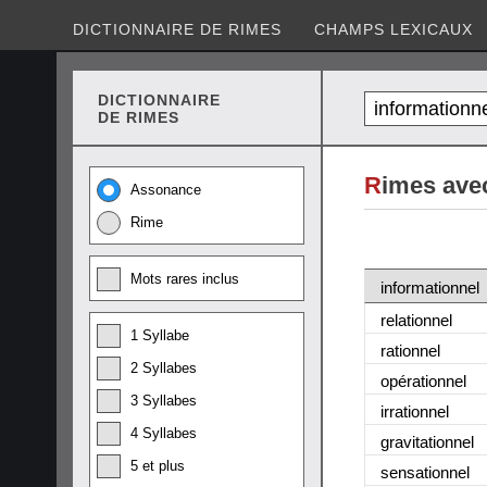
DICTIONNAIRE DE RIMES
CHAMPS LEXICAUX
DICTIONNAIRE
DE RIMES
R
imes avec
Assonance
Rime
Mots rares inclus
informationnel
relationnel
1 Syllabe
rationnel
2 Syllabes
opérationnel
3 Syllabes
irrationnel
4 Syllabes
gravitationnel
5 et plus
sensationnel