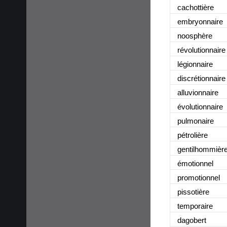
cachottière
embryonnaire
noosphère
révolutionnaire
légionnaire
discrétionnaire
alluvionnaire
évolutionnaire
pulmonaire
pétrolière
gentilhommièr
émotionnel
promotionnel
pissotière
temporaire
dagobert