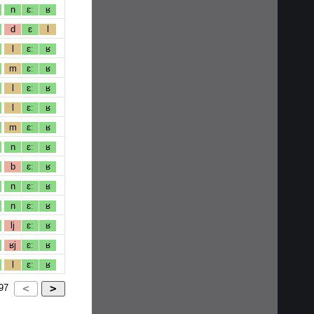
n
ɛː
ʁ
d
ɛ
l
l
ɛː
ʁ
m
ɛː
ʁ
l
ɛː
ʁ
l
ɛː
ʁ
m
ɛː
ʁ
n
ɛː
ʁ
b
ɛː
ʁ
n
ɛː
ʁ
n
ɛː
ʁ
lj
ɛː
ʁ
ʁj
ɛː
ʁ
l
ɛː
ʁ
97