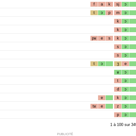
f
a
k
sj
ɔ
t
ɔ
p
m
ɔ
k
ɔ
k
ɔ
pʁ
e
s
k
ɔ
s
ɔ
s
ɔ
t
ɔ
ʒ
e
ʁ
ɔ
t
ɔ
d
ɔ
e
k
ɔ
tʁ
e
z
ɔ
p
ɔ
1
à
100
sur
34
PUBLICITÉ