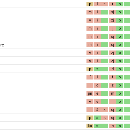
p
i
s
t
ɔ
m
i
sj
ɔ
v
i
zj
ɔ
m
i
lj
ɔ
e
m
i
sj
ɔ
re
m
i
sj
ɔ
v
i
zj
ɔ
s
i
zj
ɔ
p
ɔ
d
ɔ
ʃ
i
f
ɔ
j
o
z
ɔ
pʁ
e
m
ɔ
v
e
ɔ
f
ɔ̃
k
sj
ɔ
p
ɔ
ʁ
sj
ɔ
kʁ
ɔ
n
ɔ