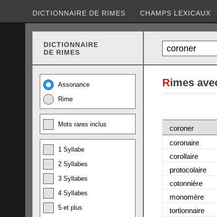
DICTIONNAIRE DE RIMES
CHAMPS LEXICAUX
DICTIONNAIRE
DE RIMES
R
imes ave
Assonance
Rime
Mots rares inclus
coroner
coronaire
1 Syllabe
corollaire
2 Syllabes
protocolaire
3 Syllabes
cotonnière
4 Syllabes
monomère
5 et plus
tortionnaire