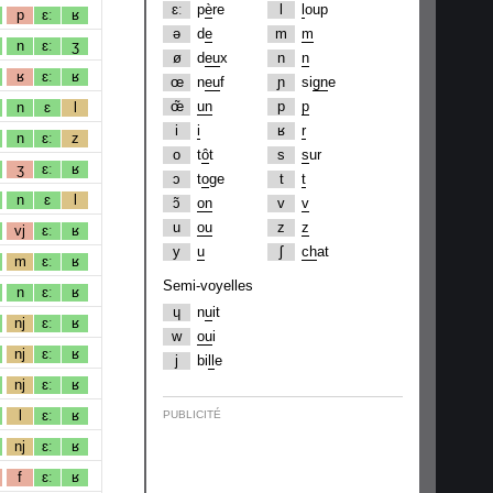
ɛː
p
è
re
l
l
oup
p
ɛː
ʁ
ə
d
e
m
m
n
ɛː
ʒ
ø
d
eu
x
n
n
ʁ
ɛː
ʁ
œ
n
eu
f
ɲ
si
gn
e
œ̃
un
p
p
n
ɛ
l
i
i
ʁ
r
n
ɛː
z
o
t
ô
t
s
s
ur
ʒ
ɛː
ʁ
ɔ
t
o
ge
t
t
n
ɛ
l
ɔ̃
on
v
v
u
ou
z
z
vj
ɛː
ʁ
y
u
ʃ
ch
at
m
ɛː
ʁ
Semi-voyelles
n
ɛː
ʁ
ɥ
n
u
it
nj
ɛː
ʁ
w
ou
i
nj
ɛː
ʁ
j
bi
ll
e
nj
ɛː
ʁ
l
ɛː
ʁ
PUBLICITÉ
nj
ɛː
ʁ
f
ɛː
ʁ