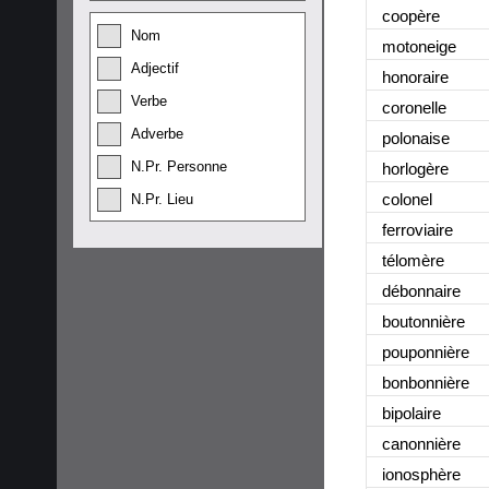
coopère
Nom
motoneige
Adjectif
honoraire
Verbe
coronelle
Adverbe
polonaise
N.Pr. Personne
horlogère
colonel
N.Pr. Lieu
ferroviaire
télomère
débonnaire
boutonnière
pouponnière
bonbonnière
bipolaire
canonnière
ionosphère