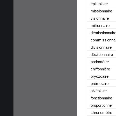
épistolaire
missionnaire
visionnaire
millionnaire
démissionnair
commissionnai
divisionnaire
décisionnaire
podomètre
chiffonnière
bryozoaire
prémolaire
alvéolaire
fonctionnaire
proportionnel
chronomètre