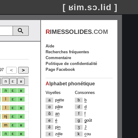
[ ʁim.sɔ.lid ]
R
IMESSOLIDES
.COM
Aide
Recherches fréquentes
Commentaire
Politique de confidentialité
Page Facebook
97
A
lphabet phonétique
n
ɛː
ʁ
Voyelles
Consonnes
l
ɛː
ʁ
a
p
a
tte
b
b
ɑ
p
â
te
d
d
l
ɛː
ʁ
ɑ̃
an
f
f
nj
ɛː
ʁ
e
é
g
g
oût
m
ɛː
ʁ
ẽ
p
in
ʒ
J
n
ɛː
ʁ
ɛ
z
è
le
k
c
ou