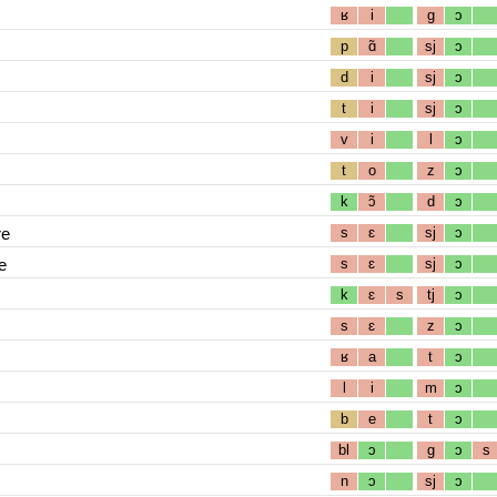
ʁ
i
g
ɔ
p
ɑ̃
sj
ɔ
d
i
sj
ɔ
t
i
sj
ɔ
v
i
l
ɔ
t
o
z
ɔ
k
ɔ̃
d
ɔ
re
s
ɛ
sj
ɔ
e
s
ɛ
sj
ɔ
k
ɛ
s
tj
ɔ
s
ɛ
z
ɔ
ʁ
a
t
ɔ
l
i
m
ɔ
b
e
t
ɔ
bl
ɔ
g
ɔ
s
n
ɔ
sj
ɔ