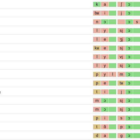
k
a
ʃ
ɔ
bʁ
i
j
ɔ
n
ɔ
ɔ
s
l
y
sj
ɔ
l
e
ʒj
ɔ
kʁ
e
sj
ɔ
l
y
vj
ɔ
l
y
sj
ɔ
p
y
l
m
ɔ
p
e
tʁ
ɔ
e
t
i
j
ɔ
m
ɔ
sj
ɔ
m
ɔ
sj
ɔ
p
i
s
ɔ
t
ɑ̃
p
ɔ
d
a
g
ɔ