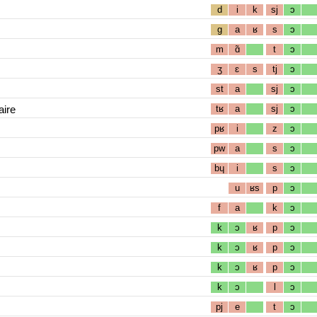
d
i
k
sj
ɔ
g
a
ʁ
s
ɔ
m
ɑ̃
t
ɔ
ʒ
ɛ
s
tj
ɔ
st
a
sj
ɔ
aire
tʁ
a
sj
ɔ
pʁ
i
z
ɔ
pw
a
s
ɔ
bɥ
i
s
ɔ
u
ʁs
p
ɔ
f
a
k
ɔ
k
ɔ
ʁ
p
ɔ
k
ɔ
ʁ
p
ɔ
k
ɔ
ʁ
p
ɔ
k
ɔ
l
ɔ
pj
e
t
ɔ