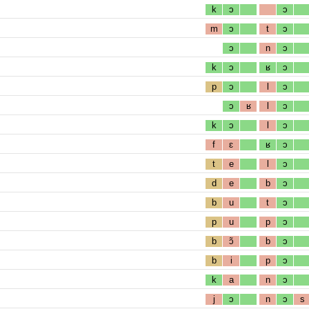
k
ɔ
ɔ
m
ɔ
t
ɔ
ɔ
n
ɔ
k
ɔ
ʁ
ɔ
p
ɔ
l
ɔ
ɔ
ʁ
l
ɔ
k
ɔ
l
ɔ
f
ɛ
ʁ
ɔ
t
e
l
ɔ
d
e
b
ɔ
b
u
t
ɔ
p
u
p
ɔ
b
ɔ̃
b
ɔ
b
i
p
ɔ
k
a
n
ɔ
j
ɔ
n
ɔ
s