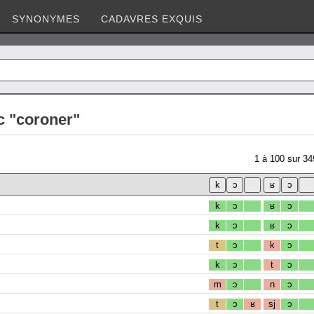
SYNONYMES
CADAVRES EXQUIS
c "coroner"
1
à
100
sur
34
k
ɔ
ʁ
ɔ
k
ɔ
ʁ
ɔ
t
ɔ
k
ɔ
k
ɔ
t
ɔ
m
ɔ
n
ɔ
t
ɔ
ʁ
sj
ɔ