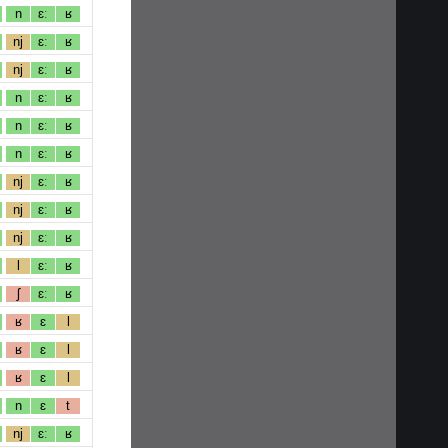
n
ɛː
ʁ
nj
ɛː
ʁ
nj
ɛː
ʁ
n
ɛː
ʁ
n
ɛː
ʁ
n
ɛː
ʁ
nj
ɛː
ʁ
nj
ɛː
ʁ
nj
ɛː
ʁ
l
ɛː
ʁ
ʃ
ɛː
ʁ
ʁ
ɛ
l
ʁ
ɛ
l
ʁ
ɛ
l
n
ɛ
t
nj
ɛː
ʁ