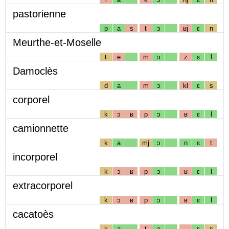
pastorienne
p
a
s
t
ɔ
ʁj
ɛ
n
Meurthe-et-Moselle
t
e
m
ɔ
z
ɛ
l
Damoclès
d
a
m
ɔ
kl
ɛ
s
corporel
k
ɔ
ʁ
p
ɔ
ʁ
ɛ
l
camionnette
k
a
mj
ɔ
n
ɛ
t
incorporel
k
ɔ
ʁ
p
ɔ
ʁ
ɛ
l
extracorporel
k
ɔ
ʁ
p
ɔ
ʁ
ɛ
l
cacatoès
k
a
t
ɔ
ɛ
s