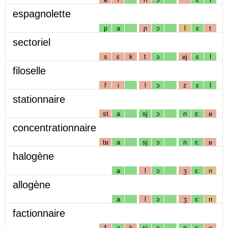
espagnolette
p
a
ɲ
ɔ
l
ɛ
t
sectoriel
s
ɛ
k
t
ɔ
ʁj
ɛ
l
filoselle
f
i
l
ɔ
z
ɛ
l
stationnaire
st
a
sj
ɔ
n
ɛː
ʁ
concentrationnaire
tʁ
a
sj
ɔ
n
ɛː
ʁ
halogène
a
l
ɔ
ʒ
ɛː
n
allogène
a
l
ɔ
ʒ
ɛː
n
factionnaire
f
a
k
sj
ɔ
n
ɛː
ʁ