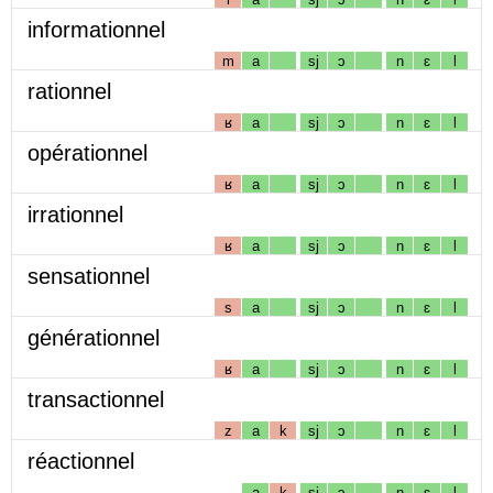
informationnel
m
a
sj
ɔ
n
ɛ
l
rationnel
ʁ
a
sj
ɔ
n
ɛ
l
opérationnel
ʁ
a
sj
ɔ
n
ɛ
l
irrationnel
ʁ
a
sj
ɔ
n
ɛ
l
sensationnel
s
a
sj
ɔ
n
ɛ
l
générationnel
ʁ
a
sj
ɔ
n
ɛ
l
transactionnel
z
a
k
sj
ɔ
n
ɛ
l
réactionnel
a
k
sj
ɔ
n
ɛ
l