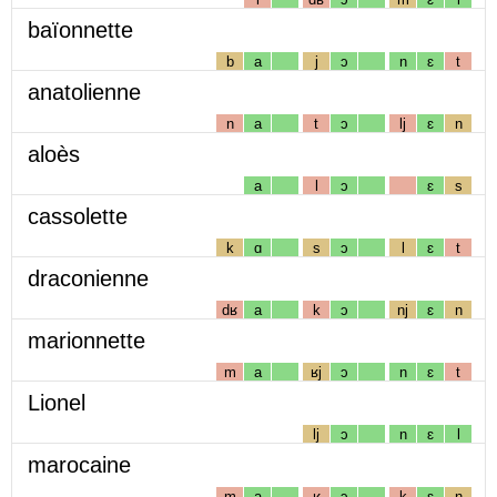
baïonnette
b
a
j
ɔ
n
ɛ
t
anatolienne
n
a
t
ɔ
lj
ɛ
n
aloès
a
l
ɔ
ɛ
s
cassolette
k
ɑ
s
ɔ
l
ɛ
t
draconienne
dʁ
a
k
ɔ
nj
ɛ
n
marionnette
m
a
ʁj
ɔ
n
ɛ
t
Lionel
lj
ɔ
n
ɛ
l
marocaine
m
a
ʁ
ɔ
k
ɛ
n