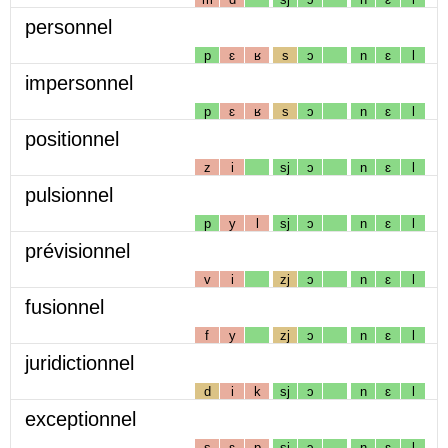
personnel
p
ɛ
ʁ
s
ɔ
n
ɛ
l
impersonnel
p
ɛ
ʁ
s
ɔ
n
ɛ
l
positionnel
z
i
sj
ɔ
n
ɛ
l
pulsionnel
p
y
l
sj
ɔ
n
ɛ
l
prévisionnel
v
i
zj
ɔ
n
ɛ
l
fusionnel
f
y
zj
ɔ
n
ɛ
l
juridictionnel
d
i
k
sj
ɔ
n
ɛ
l
exceptionnel
s
ɛ
p
sj
ɔ
n
ɛ
l