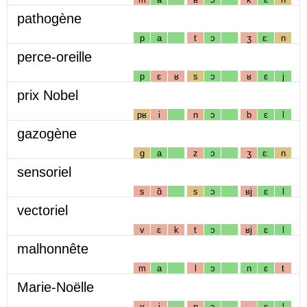
pathogène
p
a
t
ɔ
ʒ
ɛː
n
perce-oreille
p
ɛ
ʁ
s
ɔ
ʁ
ɛ
j
prix Nobel
pʁ
i
n
ɔ
b
ɛ
l
gazogène
g
a
z
ɔ
ʒ
ɛː
n
sensoriel
s
ɑ̃
s
ɔ
ʁj
ɛ
l
vectoriel
v
ɛ
k
t
ɔ
ʁj
ɛ
l
malhonnête
m
a
l
ɔ
n
ɛ
t
Marie-Noëlle
ʁ
i
n
ɔ
ɛ
l