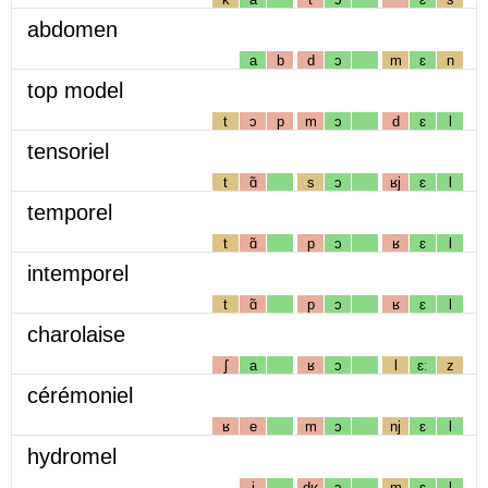
abdomen
a
b
d
ɔ
m
ɛ
n
top model
t
ɔ
p
m
ɔ
d
ɛ
l
tensoriel
t
ɑ̃
s
ɔ
ʁj
ɛ
l
temporel
t
ɑ̃
p
ɔ
ʁ
ɛ
l
intemporel
t
ɑ̃
p
ɔ
ʁ
ɛ
l
charolaise
ʃ
a
ʁ
ɔ
l
ɛː
z
cérémoniel
ʁ
e
m
ɔ
nj
ɛ
l
hydromel
i
dʁ
ɔ
m
ɛ
l