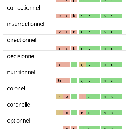
correctionnel
ʁ
ɛ
k
sj
ɔ
n
ɛ
l
insurrectionnel
ʁ
ɛ
k
sj
ɔ
n
ɛ
l
directionnel
ʁ
ɛ
k
sj
ɔ
n
ɛ
l
décisionnel
s
i
zj
ɔ
n
ɛ
l
nutritionnel
tʁ
i
sj
ɔ
n
ɛ
l
colonel
k
ɔ
l
ɔ
n
ɛ
l
coronelle
k
ɔ
ʁ
ɔ
n
ɛ
l
optionnel
ɔ
p
sj
ɔ
n
ɛ
l