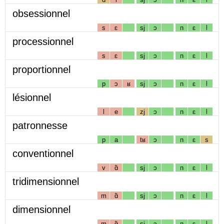
obsessionnel
s
ɛ
sj
ɔ
n
ɛ
l
processionnel
s
ɛ
sj
ɔ
n
ɛ
l
proportionnel
p
ɔ
ʁ
sj
ɔ
n
ɛ
l
lésionnel
l
e
zj
ɔ
n
ɛ
l
patronnesse
p
a
tʁ
ɔ
n
ɛ
s
conventionnel
v
ɑ̃
sj
ɔ
n
ɛ
l
tridimensionnel
m
ɑ̃
sj
ɔ
n
ɛ
l
dimensionnel
m
ɑ̃
sj
ɔ
n
ɛ
l