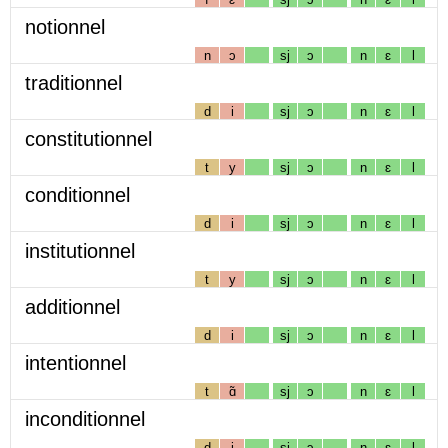
notionnel
n
ɔ
sj
ɔ
n
ɛ
l
traditionnel
d
i
sj
ɔ
n
ɛ
l
constitutionnel
t
y
sj
ɔ
n
ɛ
l
conditionnel
d
i
sj
ɔ
n
ɛ
l
institutionnel
t
y
sj
ɔ
n
ɛ
l
additionnel
d
i
sj
ɔ
n
ɛ
l
intentionnel
t
ɑ̃
sj
ɔ
n
ɛ
l
inconditionnel
d
i
sj
ɔ
n
ɛ
l