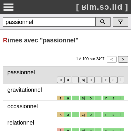
[ ʁim.sɔ.lid ]
R
imes avec "passionnel"
1
à
100
sur
3497
passionnel
gravitationnel
t
a
sj
ɔ
n
ɛ
l
occasionnel
k
a
zj
ɔ
n
ɛ
l
relationnel
l
a
sj
ɔ
n
ɛ
l