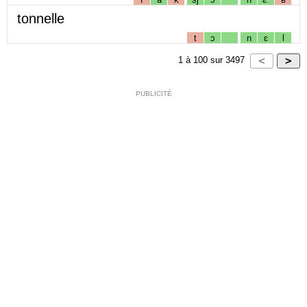
tonnelle
t
ɔ
n
ɛ
l
1
à
100
sur
3497
PUBLICITÉ