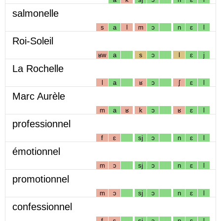
salmonelle
s
a
l
m
ɔ
n
ɛ
l
Roi-Soleil
ʁw
a
s
ɔ
l
ɛ
j
La Rochelle
l
a
ʁ
ɔ
ʃ
ɛ
l
Marc Aurèle
m
a
ʁ
k
ɔ
ʁ
ɛ
l
professionnel
f
ɛ
sj
ɔ
n
ɛ
l
émotionnel
m
ɔ
sj
ɔ
n
ɛ
l
promotionnel
m
ɔ
sj
ɔ
n
ɛ
l
confessionnel
f
ɛ
sj
ɔ
n
ɛ
l