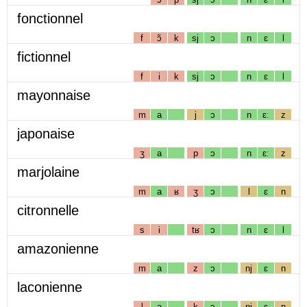
fonctionnel
f
ɔ̃
k
sj
ɔ
n
ɛ
l
fictionnel
f
i
k
sj
ɔ
n
ɛ
l
mayonnaise
m
a
j
ɔ
n
ɛː
z
japonaise
ʒ
a
p
ɔ
n
ɛː
z
marjolaine
m
a
ʁ
ʒ
ɔ
l
ɛ
n
citronnelle
s
i
tʁ
ɔ
n
ɛ
l
amazonienne
m
a
z
ɔ
nj
ɛ
n
laconienne
l
a
k
ɔ
nj
ɛ
n