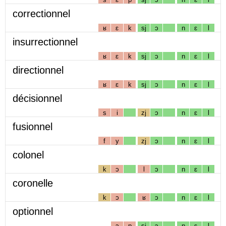
correctionnel
ʁ
ɛ
k
sj
ɔ
n
ɛ
l
insurrectionnel
ʁ
ɛ
k
sj
ɔ
n
ɛ
l
directionnel
ʁ
ɛ
k
sj
ɔ
n
ɛ
l
décisionnel
s
i
zj
ɔ
n
ɛ
l
fusionnel
f
y
zj
ɔ
n
ɛ
l
colonel
k
ɔ
l
ɔ
n
ɛ
l
coronelle
k
ɔ
ʁ
ɔ
n
ɛ
l
optionnel
ɔ
p
sj
ɔ
n
ɛ
l