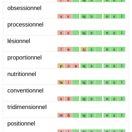
obsessionnel
s
ɛ
sj
ɔ
n
ɛ
l
processionnel
s
ɛ
sj
ɔ
n
ɛ
l
lésionnel
l
e
zj
ɔ
n
ɛ
l
proportionnel
p
ɔ
ʁ
sj
ɔ
n
ɛ
l
nutritionnel
tʁ
i
sj
ɔ
n
ɛ
l
conventionnel
v
ɑ̃
sj
ɔ
n
ɛ
l
tridimensionnel
m
ɑ̃
sj
ɔ
n
ɛ
l
positionnel
z
i
sj
ɔ
n
ɛ
l