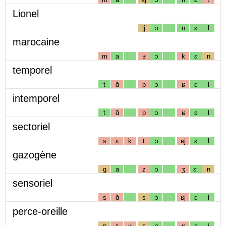
Lionel
lj
ɔ
n
ɛ
l
marocaine
m
a
ʁ
ɔ
k
ɛ
n
temporel
t
ɑ̃
p
ɔ
ʁ
ɛ
l
intemporel
t
ɑ̃
p
ɔ
ʁ
ɛ
l
sectoriel
s
ɛ
k
t
ɔ
ʁj
ɛ
l
gazogène
g
a
z
ɔ
ʒ
ɛː
n
sensoriel
s
ɑ̃
s
ɔ
ʁj
ɛ
l
perce-oreille
p
ɛ
ʁ
s
ɔ
ʁ
ɛ
j