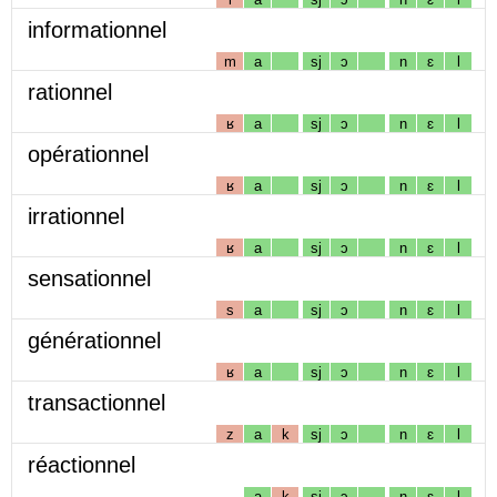
informationnel
m
a
sj
ɔ
n
ɛ
l
rationnel
ʁ
a
sj
ɔ
n
ɛ
l
opérationnel
ʁ
a
sj
ɔ
n
ɛ
l
irrationnel
ʁ
a
sj
ɔ
n
ɛ
l
sensationnel
s
a
sj
ɔ
n
ɛ
l
générationnel
ʁ
a
sj
ɔ
n
ɛ
l
transactionnel
z
a
k
sj
ɔ
n
ɛ
l
réactionnel
a
k
sj
ɔ
n
ɛ
l