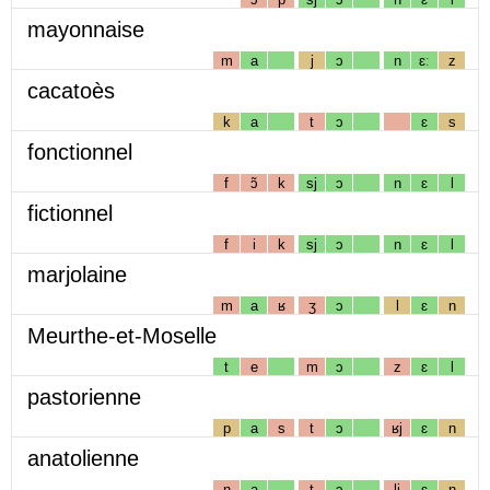
mayonnaise
m
a
j
ɔ
n
ɛː
z
cacatoès
k
a
t
ɔ
ɛ
s
fonctionnel
f
ɔ̃
k
sj
ɔ
n
ɛ
l
fictionnel
f
i
k
sj
ɔ
n
ɛ
l
marjolaine
m
a
ʁ
ʒ
ɔ
l
ɛ
n
Meurthe-et-Moselle
t
e
m
ɔ
z
ɛ
l
pastorienne
p
a
s
t
ɔ
ʁj
ɛ
n
anatolienne
n
a
t
ɔ
lj
ɛ
n