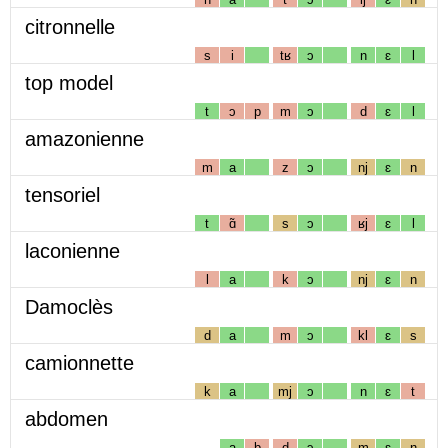
citronnelle
s
i
tʁ
ɔ
n
ɛ
l
top model
t
ɔ
p
m
ɔ
d
ɛ
l
amazonienne
m
a
z
ɔ
nj
ɛ
n
tensoriel
t
ɑ̃
s
ɔ
ʁj
ɛ
l
laconienne
l
a
k
ɔ
nj
ɛ
n
Damoclès
d
a
m
ɔ
kl
ɛ
s
camionnette
k
a
mj
ɔ
n
ɛ
t
abdomen
a
b
d
ɔ
m
ɛ
n