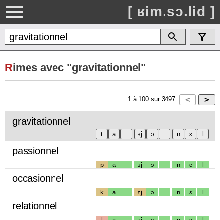
[ ʁim.sɔ.lid ]
R
imes avec "gravitationnel"
1
à
100
sur
3497
gravitationnel
passionnel
p
a
sj
ɔ
n
ɛ
l
occasionnel
k
a
zj
ɔ
n
ɛ
l
relationnel
l
a
sj
ɔ
n
ɛ
l