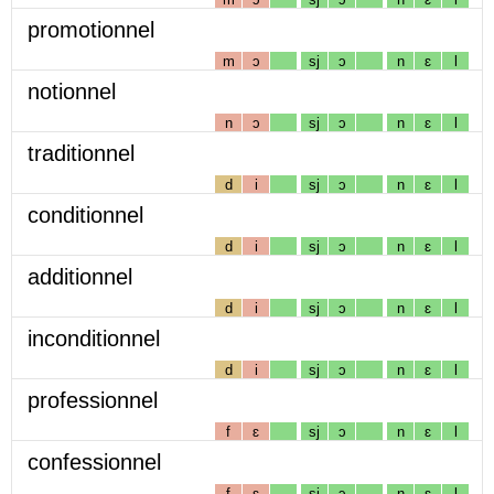
promotionnel
m
ɔ
sj
ɔ
n
ɛ
l
notionnel
n
ɔ
sj
ɔ
n
ɛ
l
traditionnel
d
i
sj
ɔ
n
ɛ
l
conditionnel
d
i
sj
ɔ
n
ɛ
l
additionnel
d
i
sj
ɔ
n
ɛ
l
inconditionnel
d
i
sj
ɔ
n
ɛ
l
professionnel
f
ɛ
sj
ɔ
n
ɛ
l
confessionnel
f
ɛ
sj
ɔ
n
ɛ
l