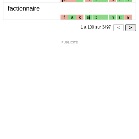
factionnaire
f
a
k
sj
ɔ
n
ɛː
ʁ
1
à
100
sur
3497
PUBLICITÉ