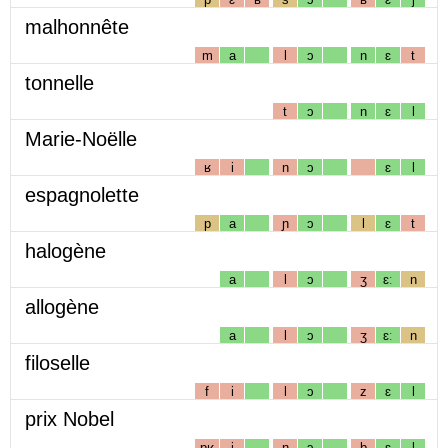
malhonnête
m
a
l
ɔ
n
ɛ
t
tonnelle
t
ɔ
n
ɛ
l
Marie-Noëlle
ʁ
i
n
ɔ
ɛ
l
espagnolette
p
a
ɲ
ɔ
l
ɛ
t
halogène
a
l
ɔ
ʒ
ɛː
n
allogène
a
l
ɔ
ʒ
ɛː
n
filoselle
f
i
l
ɔ
z
ɛ
l
prix Nobel
pʁ
i
n
ɔ
b
ɛ
l