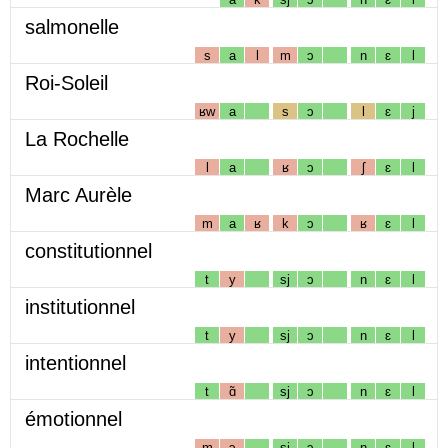
salmonelle
s
a
l
m
ɔ
n
ɛ
l
Roi-Soleil
ʁw
a
s
ɔ
l
ɛ
j
La Rochelle
l
a
ʁ
ɔ
ʃ
ɛ
l
Marc Aurèle
m
a
ʁ
k
ɔ
ʁ
ɛ
l
constitutionnel
t
y
sj
ɔ
n
ɛ
l
institutionnel
t
y
sj
ɔ
n
ɛ
l
intentionnel
t
ɑ̃
sj
ɔ
n
ɛ
l
émotionnel
m
ɔ
sj
ɔ
n
ɛ
l