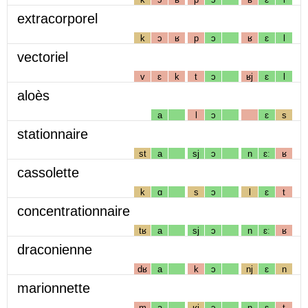
extracorporel
k
ɔ
ʁ
p
ɔ
ʁ
ɛ
l
vectoriel
v
ɛ
k
t
ɔ
ʁj
ɛ
l
aloès
a
l
ɔ
ɛ
s
stationnaire
st
a
sj
ɔ
n
ɛː
ʁ
cassolette
k
ɑ
s
ɔ
l
ɛ
t
concentrationnaire
tʁ
a
sj
ɔ
n
ɛː
ʁ
draconienne
dʁ
a
k
ɔ
nj
ɛ
n
marionnette
m
a
ʁj
ɔ
n
ɛ
t