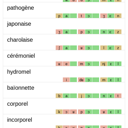
pathogène
p
a
t
ɔ
ʒ
ɛː
n
japonaise
ʒ
a
p
ɔ
n
ɛː
z
charolaise
ʃ
a
ʁ
ɔ
l
ɛː
z
cérémoniel
ʁ
e
m
ɔ
nj
ɛ
l
hydromel
i
dʁ
ɔ
m
ɛ
l
baïonnette
b
a
j
ɔ
n
ɛ
t
corporel
k
ɔ
ʁ
p
ɔ
ʁ
ɛ
l
incorporel
k
ɔ
ʁ
p
ɔ
ʁ
ɛ
l