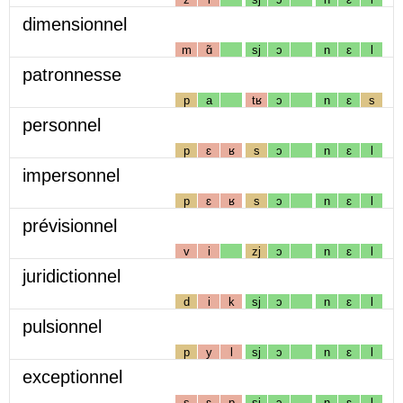
dimensionnel
m
ɑ̃
sj
ɔ
n
ɛ
l
patronnesse
p
a
tʁ
ɔ
n
ɛ
s
personnel
p
ɛ
ʁ
s
ɔ
n
ɛ
l
impersonnel
p
ɛ
ʁ
s
ɔ
n
ɛ
l
prévisionnel
v
i
zj
ɔ
n
ɛ
l
juridictionnel
d
i
k
sj
ɔ
n
ɛ
l
pulsionnel
p
y
l
sj
ɔ
n
ɛ
l
exceptionnel
s
ɛ
p
sj
ɔ
n
ɛ
l