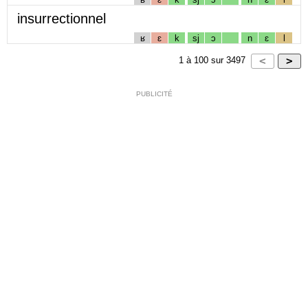
insurrectionnel
ʁ
ɛ
k
sj
ɔ
n
ɛ
l
1
à
100
sur
3497
PUBLICITÉ