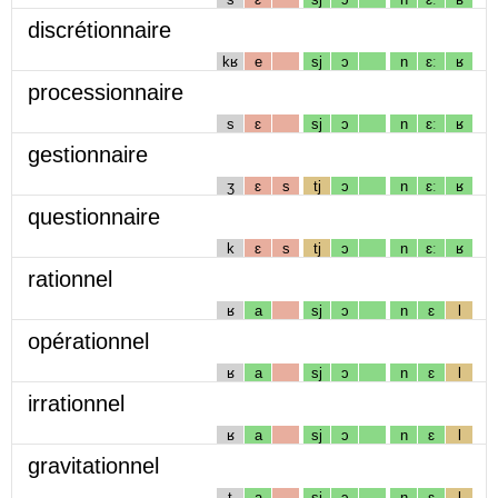
discrétionnaire
kʁ
e
sj
ɔ
n
ɛː
ʁ
processionnaire
s
ɛ
sj
ɔ
n
ɛː
ʁ
gestionnaire
ʒ
ɛ
s
tj
ɔ
n
ɛː
ʁ
questionnaire
k
ɛ
s
tj
ɔ
n
ɛː
ʁ
rationnel
ʁ
a
sj
ɔ
n
ɛ
l
opérationnel
ʁ
a
sj
ɔ
n
ɛ
l
irrationnel
ʁ
a
sj
ɔ
n
ɛ
l
gravitationnel
t
a
sj
ɔ
n
ɛ
l