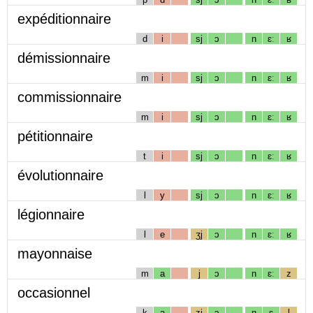
expéditionnaire
d
i
sj
ɔ
n
ɛː
ʁ
démissionnaire
m
i
sj
ɔ
n
ɛː
ʁ
commissionnaire
m
i
sj
ɔ
n
ɛː
ʁ
pétitionnaire
t
i
sj
ɔ
n
ɛː
ʁ
évolutionnaire
l
y
sj
ɔ
n
ɛː
ʁ
légionnaire
l
e
ʒj
ɔ
n
ɛː
ʁ
mayonnaise
m
a
j
ɔ
n
ɛː
z
occasionnel
k
a
zj
ɔ
n
ɛ
l