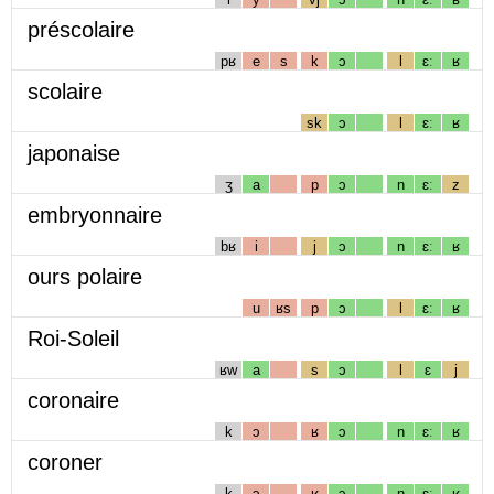
préscolaire
pʁ
e
s
k
ɔ
l
ɛː
ʁ
scolaire
sk
ɔ
l
ɛː
ʁ
japonaise
ʒ
a
p
ɔ
n
ɛː
z
embryonnaire
bʁ
i
j
ɔ
n
ɛː
ʁ
ours polaire
u
ʁs
p
ɔ
l
ɛː
ʁ
Roi-Soleil
ʁw
a
s
ɔ
l
ɛ
j
coronaire
k
ɔ
ʁ
ɔ
n
ɛː
ʁ
coroner
k
ɔ
ʁ
ɔ
n
ɛː
ʁ