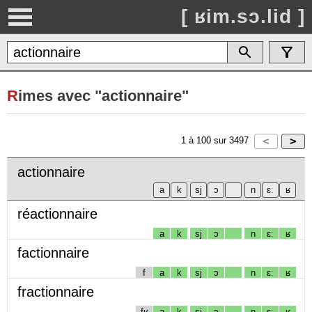
[ ʁim.sɔ.lid ]
R
imes avec "actionnaire"
1
à
100
sur
3497
actionnaire
réactionnaire
a
k
sj
ɔ
n
ɛː
ʁ
factionnaire
f
a
k
sj
ɔ
n
ɛː
ʁ
fractionnaire
fʁ
a
k
sj
ɔ
n
ɛː
ʁ