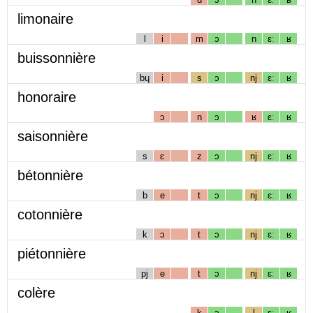
limonaire
l
i
m
ɔ
n
ɛː
ʁ
buissonnière
bɥ
i
s
ɔ
nj
ɛː
ʁ
honoraire
ɔ
n
ɔ
ʁ
ɛː
ʁ
saisonnière
s
ɛ
z
ɔ
nj
ɛː
ʁ
bétonnière
b
e
t
ɔ
nj
ɛː
ʁ
cotonnière
k
ɔ
t
ɔ
nj
ɛː
ʁ
piétonnière
pj
e
t
ɔ
nj
ɛː
ʁ
colère
k
ɔ
l
ɛː
ʁ