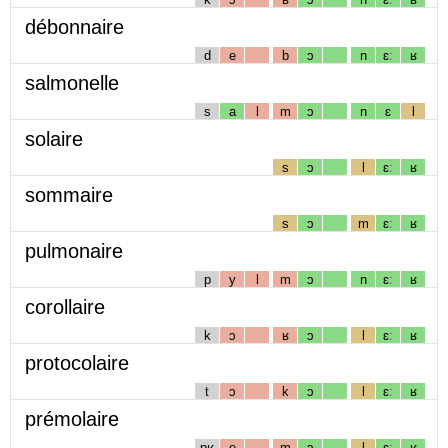
débonnaire
d
e
b
ɔ
n
ɛː
ʁ
salmonelle
s
a
l
m
ɔ
n
ɛ
l
solaire
s
ɔ
l
ɛː
ʁ
sommaire
s
ɔ
m
ɛː
ʁ
pulmonaire
p
y
l
m
ɔ
n
ɛː
ʁ
corollaire
k
ɔ
ʁ
ɔ
l
ɛː
ʁ
protocolaire
t
ɔ
k
ɔ
l
ɛː
ʁ
prémolaire
pʁ
e
m
ɔ
l
ɛː
ʁ