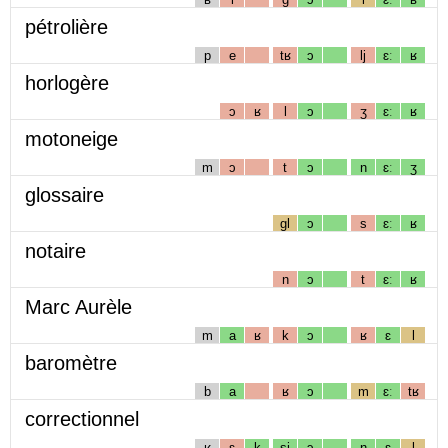
pétrolière
p
e
tʁ
ɔ
lj
ɛː
ʁ
horlogère
ɔ
ʁ
l
ɔ
ʒ
ɛː
ʁ
motoneige
m
ɔ
t
ɔ
n
ɛː
ʒ
glossaire
gl
ɔ
s
ɛː
ʁ
notaire
n
ɔ
t
ɛː
ʁ
Marc Aurèle
m
a
ʁ
k
ɔ
ʁ
ɛ
l
baromètre
b
a
ʁ
ɔ
m
ɛː
tʁ
correctionnel
ʁ
ɛ
k
sj
ɔ
n
ɛ
l