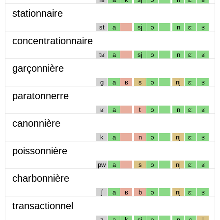
stationnaire
st
a
sj
ɔ
n
ɛː
ʁ
concentrationnaire
tʁ
a
sj
ɔ
n
ɛː
ʁ
garçonnière
g
a
ʁ
s
ɔ
nj
ɛː
ʁ
paratonnerre
ʁ
a
t
ɔ
n
ɛː
ʁ
canonnière
k
a
n
ɔ
nj
ɛː
ʁ
poissonnière
pw
a
s
ɔ
nj
ɛː
ʁ
charbonnière
ʃ
a
ʁ
b
ɔ
nj
ɛː
ʁ
transactionnel
z
a
k
sj
ɔ
n
ɛ
l