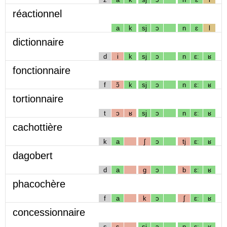
réactionnel
a
k
sj
ɔ
n
ɛ
l
dictionnaire
d
i
k
sj
ɔ
n
ɛː
ʁ
fonctionnaire
f
ɔ̃
k
sj
ɔ
n
ɛː
ʁ
tortionnaire
t
ɔ
ʁ
sj
ɔ
n
ɛː
ʁ
cachottière
k
a
ʃ
ɔ
tj
ɛː
ʁ
dagobert
d
a
g
ɔ
b
ɛː
ʁ
phacochère
f
a
k
ɔ
ʃ
ɛː
ʁ
concessionnaire
s
ɛ
sj
ɔ
n
ɛː
ʁ