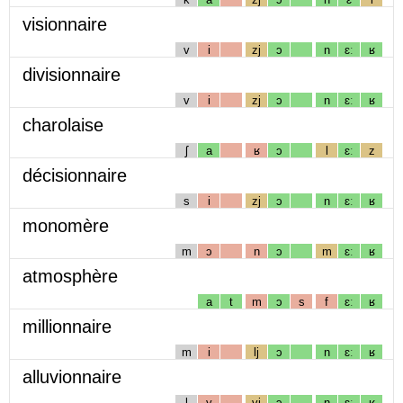
visionnaire
v
i
zj
ɔ
n
ɛː
ʁ
divisionnaire
v
i
zj
ɔ
n
ɛː
ʁ
charolaise
ʃ
a
ʁ
ɔ
l
ɛː
z
décisionnaire
s
i
zj
ɔ
n
ɛː
ʁ
monomère
m
ɔ
n
ɔ
m
ɛː
ʁ
atmosphère
a
t
m
ɔ
s
f
ɛː
ʁ
millionnaire
m
i
lj
ɔ
n
ɛː
ʁ
alluvionnaire
l
y
vj
ɔ
n
ɛː
ʁ