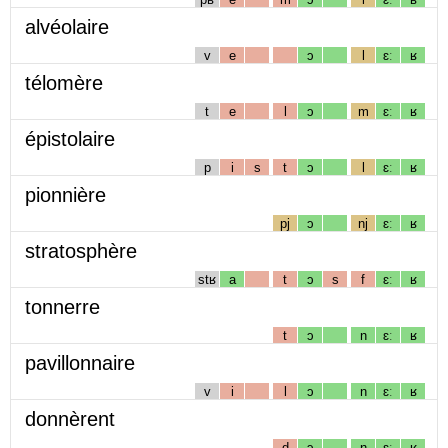
alvéolaire
v
e
ɔ
l
ɛː
ʁ
télomère
t
e
l
ɔ
m
ɛː
ʁ
épistolaire
p
i
s
t
ɔ
l
ɛː
ʁ
pionnière
pj
ɔ
nj
ɛː
ʁ
stratosphère
stʁ
a
t
ɔ
s
f
ɛː
ʁ
tonnerre
t
ɔ
n
ɛː
ʁ
pavillonnaire
v
i
l
ɔ
n
ɛː
ʁ
donnèrent
d
ɔ
n
ɛː
ʁ