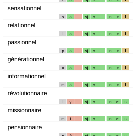
sensationnel
s
a
sj
ɔ
n
ɛ
l
relationnel
l
a
sj
ɔ
n
ɛ
l
passionnel
p
a
sj
ɔ
n
ɛ
l
générationnel
ʁ
a
sj
ɔ
n
ɛ
l
informationnel
m
a
sj
ɔ
n
ɛ
l
révolutionnaire
l
y
sj
ɔ
n
ɛː
ʁ
missionnaire
m
i
sj
ɔ
n
ɛː
ʁ
pensionnaire
p
ɑ̃
sj
ɔ
n
ɛː
ʁ