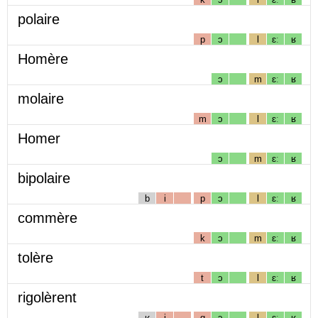
polaire
p
ɔ
l
ɛː
ʁ
Homère
ɔ
m
ɛː
ʁ
molaire
m
ɔ
l
ɛː
ʁ
Homer
ɔ
m
ɛː
ʁ
bipolaire
b
i
p
ɔ
l
ɛː
ʁ
commère
k
ɔ
m
ɛː
ʁ
tolère
t
ɔ
l
ɛː
ʁ
rigolèrent
ʁ
i
g
ɔ
l
ɛː
ʁ