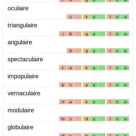
oculaire
ɔ
k
y
l
ɛː
ʁ
triangulaire
j
ɑ̃
g
y
l
ɛː
ʁ
angulaire
ɑ̃
g
y
l
ɛː
ʁ
spectaculaire
t
a
k
y
l
ɛː
ʁ
impopulaire
p
ɔ
p
y
l
ɛː
ʁ
vernaculaire
n
a
k
y
l
ɛː
ʁ
modulaire
m
ɔ
d
y
l
ɛː
ʁ
globulaire
gl
ɔ
b
y
l
ɛː
ʁ