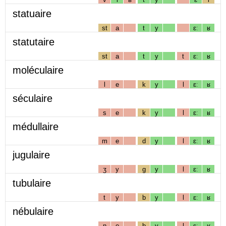
statuaire
st
a
t
y
ɛː
ʁ
statutaire
st
a
t
y
t
ɛː
ʁ
moléculaire
l
e
k
y
l
ɛː
ʁ
séculaire
s
e
k
y
l
ɛː
ʁ
médullaire
m
e
d
y
l
ɛː
ʁ
jugulaire
ʒ
y
g
y
l
ɛː
ʁ
tubulaire
t
y
b
y
l
ɛː
ʁ
nébulaire
n
e
b
y
l
ɛː
ʁ