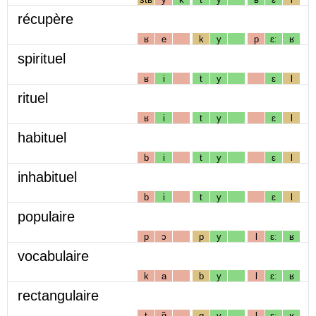
récupère
ʁ
e
k
y
p
ɛː
ʁ
spirituel
ʁ
i
t
y
ɛ
l
rituel
ʁ
i
t
y
ɛ
l
habituel
b
i
t
y
ɛ
l
inhabituel
b
i
t
y
ɛ
l
populaire
p
ɔ
p
y
l
ɛː
ʁ
vocabulaire
k
a
b
y
l
ɛː
ʁ
rectangulaire
t
ɑ̃
g
y
l
ɛː
ʁ