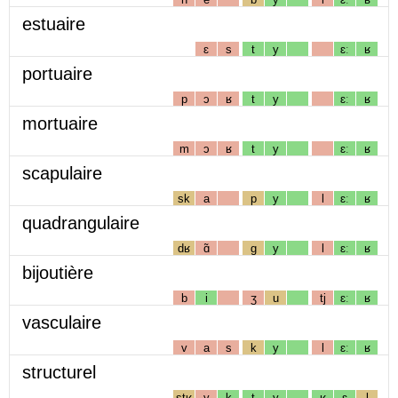
estuaire
ɛ
s
t
y
ɛː
ʁ
portuaire
p
ɔ
ʁ
t
y
ɛː
ʁ
mortuaire
m
ɔ
ʁ
t
y
ɛː
ʁ
scapulaire
sk
a
p
y
l
ɛː
ʁ
quadrangulaire
dʁ
ɑ̃
g
y
l
ɛː
ʁ
bijoutière
b
i
ʒ
u
tj
ɛː
ʁ
vasculaire
v
a
s
k
y
l
ɛː
ʁ
structurel
stʁ
y
k
t
y
ʁ
ɛ
l