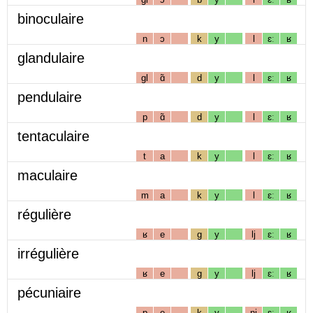
binoculaire
n
ɔ
k
y
l
ɛː
ʁ
glandulaire
gl
ɑ̃
d
y
l
ɛː
ʁ
pendulaire
p
ɑ̃
d
y
l
ɛː
ʁ
tentaculaire
t
a
k
y
l
ɛː
ʁ
maculaire
m
a
k
y
l
ɛː
ʁ
régulière
ʁ
e
g
y
lj
ɛː
ʁ
irrégulière
ʁ
e
g
y
lj
ɛː
ʁ
pécuniaire
p
e
k
y
nj
ɛː
ʁ