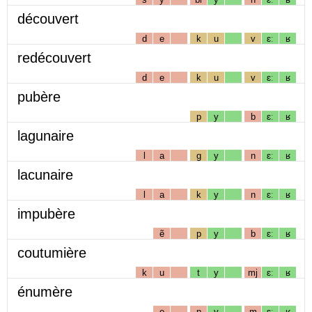
découvert
d
e
k
u
v
ɛː
ʁ
redécouvert
d
e
k
u
v
ɛː
ʁ
pubère
p
y
b
ɛː
ʁ
lagunaire
l
a
g
y
n
ɛː
ʁ
lacunaire
l
a
k
y
n
ɛː
ʁ
impubère
ẽ
p
y
b
ɛː
ʁ
coutumière
k
u
t
y
mj
ɛː
ʁ
énumère
e
n
y
m
ɛː
ʁ