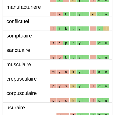
manufacturière
f
a
k
t
y
ʁj
ɛː
ʁ
conflictuel
fl
i
k
t
y
ɛ
l
somptuaire
s
ɔ̃
p
t
y
ɛː
ʁ
sanctuaire
s
ɑ̃
k
t
y
ɛː
ʁ
musculaire
m
y
s
k
y
l
ɛː
ʁ
crépusculaire
p
y
s
k
y
l
ɛː
ʁ
corpusculaire
p
y
s
k
y
l
ɛː
ʁ
usuraire
y
z
y
ʁ
ɛː
ʁ