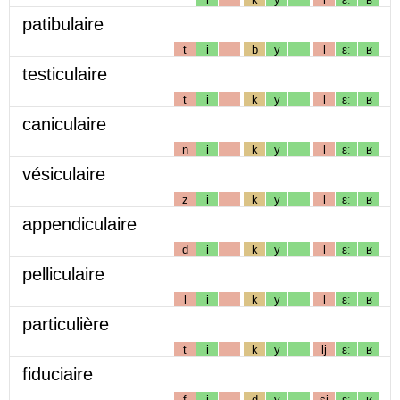
patibulaire
t
i
b
y
l
ɛː
ʁ
testiculaire
t
i
k
y
l
ɛː
ʁ
caniculaire
n
i
k
y
l
ɛː
ʁ
vésiculaire
z
i
k
y
l
ɛː
ʁ
appendiculaire
d
i
k
y
l
ɛː
ʁ
pelliculaire
l
i
k
y
l
ɛː
ʁ
particulière
t
i
k
y
lj
ɛː
ʁ
fiduciaire
f
i
d
y
sj
ɛː
ʁ