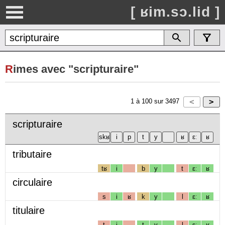
[ ʁim.sɔ.lid ]
R
imes avec "scripturaire"
1
à
100
sur
3497
scripturaire
tributaire
tʁ
i
b
y
t
ɛː
ʁ
circulaire
s
i
ʁ
k
y
l
ɛː
ʁ
titulaire
t
i
t
y
l
ɛː
ʁ