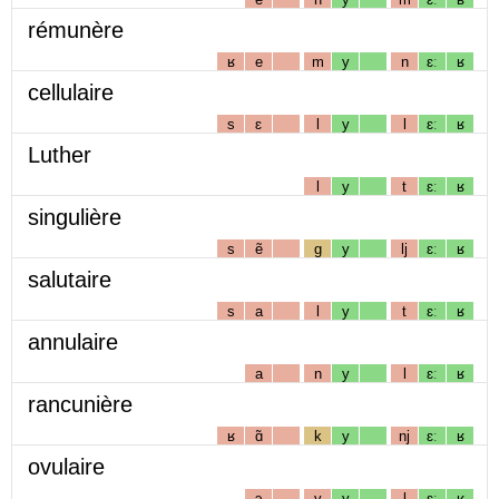
rémunère
ʁ
e
m
y
n
ɛː
ʁ
cellulaire
s
ɛ
l
y
l
ɛː
ʁ
Luther
l
y
t
ɛː
ʁ
singulière
s
ẽ
g
y
lj
ɛː
ʁ
salutaire
s
a
l
y
t
ɛː
ʁ
annulaire
a
n
y
l
ɛː
ʁ
rancunière
ʁ
ɑ̃
k
y
nj
ɛː
ʁ
ovulaire
ɔ
v
y
l
ɛː
ʁ