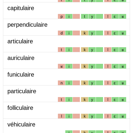
capitulaire
p
i
t
y
l
ɛː
ʁ
perpendiculaire
d
i
k
y
l
ɛː
ʁ
articulaire
t
i
k
y
l
ɛː
ʁ
auriculaire
ʁ
i
k
y
l
ɛː
ʁ
funiculaire
n
i
k
y
l
ɛː
ʁ
particulaire
t
i
k
y
l
ɛː
ʁ
folliculaire
l
i
k
y
l
ɛː
ʁ
véhiculaire
i
k
y
l
ɛː
ʁ