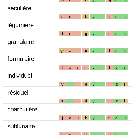
séculière
s
e
k
y
lj
ɛː
ʁ
légumière
l
e
g
y
mj
ɛː
ʁ
granulaire
gʁ
a
n
y
l
ɛː
ʁ
formulaire
f
ɔ
ʁ
m
y
l
ɛː
ʁ
individuel
v
i
d
y
ɛ
l
résiduel
z
i
d
y
ɛ
l
charcutière
ʃ
a
ʁ
k
y
tj
ɛː
ʁ
sublunaire
s
y
bl
y
n
ɛː
ʁ