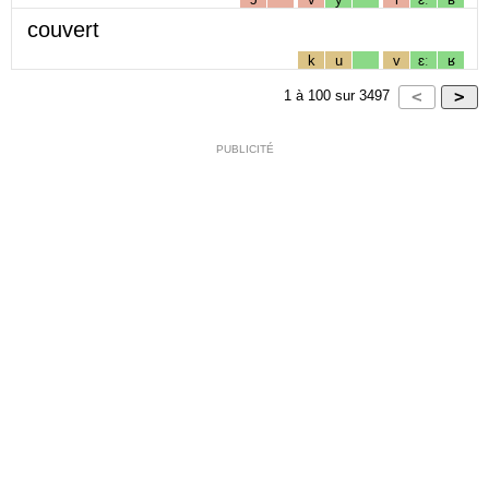
couvert
k
u
v
ɛː
ʁ
1
à
100
sur
3497
PUBLICITÉ