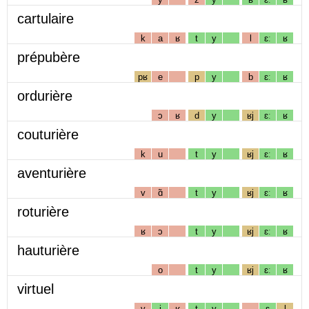
cartulaire
k
a
ʁ
t
y
l
ɛː
ʁ
prépubère
pʁ
e
p
y
b
ɛː
ʁ
ordurière
ɔ
ʁ
d
y
ʁj
ɛː
ʁ
couturière
k
u
t
y
ʁj
ɛː
ʁ
aventurière
v
ɑ̃
t
y
ʁj
ɛː
ʁ
roturière
ʁ
ɔ
t
y
ʁj
ɛː
ʁ
hauturière
o
t
y
ʁj
ɛː
ʁ
virtuel
v
i
ʁ
t
y
ɛ
l