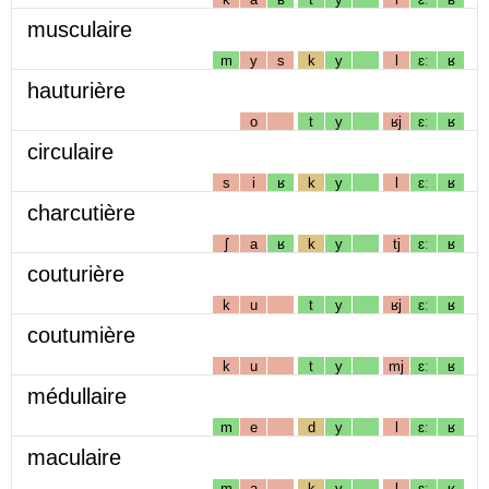
musculaire
m
y
s
k
y
l
ɛː
ʁ
hauturière
o
t
y
ʁj
ɛː
ʁ
circulaire
s
i
ʁ
k
y
l
ɛː
ʁ
charcutière
ʃ
a
ʁ
k
y
tj
ɛː
ʁ
couturière
k
u
t
y
ʁj
ɛː
ʁ
coutumière
k
u
t
y
mj
ɛː
ʁ
médullaire
m
e
d
y
l
ɛː
ʁ
maculaire
m
a
k
y
l
ɛː
ʁ