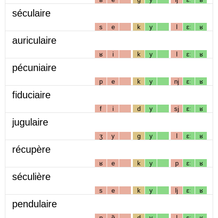
séculaire
s
e
k
y
l
ɛː
ʁ
auriculaire
ʁ
i
k
y
l
ɛː
ʁ
pécuniaire
p
e
k
y
nj
ɛː
ʁ
fiduciaire
f
i
d
y
sj
ɛː
ʁ
jugulaire
ʒ
y
g
y
l
ɛː
ʁ
récupère
ʁ
e
k
y
p
ɛː
ʁ
séculière
s
e
k
y
lj
ɛː
ʁ
pendulaire
p
ɑ̃
d
y
l
ɛː
ʁ