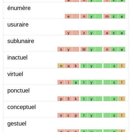
énumère
e
n
y
m
ɛː
ʁ
usuraire
y
z
y
ʁ
ɛː
ʁ
sublunaire
s
y
bl
y
n
ɛː
ʁ
inactuel
n
a
k
t
y
ɛ
l
virtuel
v
i
ʁ
t
y
ɛ
l
ponctuel
p
ɔ̃
k
t
y
ɛ
l
conceptuel
s
ɛ
p
t
y
ɛ
l
gestuel
ʒ
ɛ
s
t
y
ɛ
l