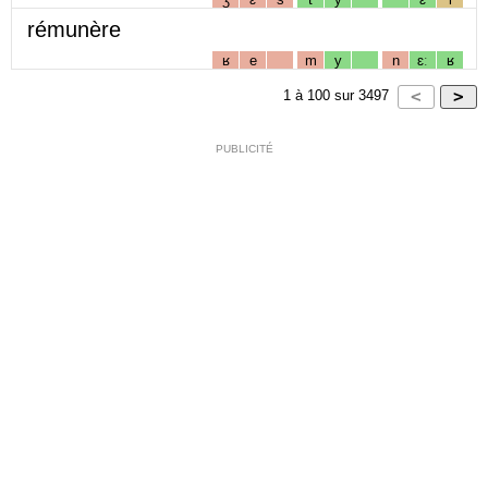
rémunère
ʁ
e
m
y
n
ɛː
ʁ
1
à
100
sur
3497
PUBLICITÉ