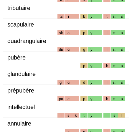
tributaire
tʁ
i
b
y
t
ɛː
ʁ
scapulaire
sk
a
p
y
l
ɛː
ʁ
quadrangulaire
dʁ
ɑ̃
g
y
l
ɛː
ʁ
pubère
p
y
b
ɛː
ʁ
glandulaire
gl
ɑ̃
d
y
l
ɛː
ʁ
prépubère
pʁ
e
p
y
b
ɛː
ʁ
intellectuel
l
ɛ
k
t
y
ɛ
l
annulaire
a
n
y
l
ɛː
ʁ