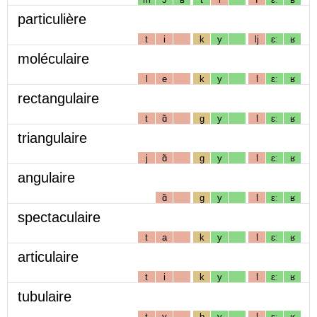
particulière
t
i
k
y
lj
ɛː
ʁ
moléculaire
l
e
k
y
l
ɛː
ʁ
rectangulaire
t
ɑ̃
g
y
l
ɛː
ʁ
triangulaire
j
ɑ̃
g
y
l
ɛː
ʁ
angulaire
ɑ̃
g
y
l
ɛː
ʁ
spectaculaire
t
a
k
y
l
ɛː
ʁ
articulaire
t
i
k
y
l
ɛː
ʁ
tubulaire
t
y
b
y
l
ɛː
ʁ