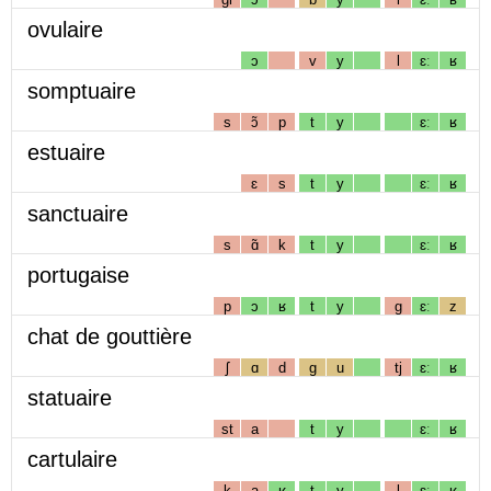
ovulaire
ɔ
v
y
l
ɛː
ʁ
somptuaire
s
ɔ̃
p
t
y
ɛː
ʁ
estuaire
ɛ
s
t
y
ɛː
ʁ
sanctuaire
s
ɑ̃
k
t
y
ɛː
ʁ
portugaise
p
ɔ
ʁ
t
y
g
ɛː
z
chat de gouttière
ʃ
ɑ
d
g
u
tj
ɛː
ʁ
statuaire
st
a
t
y
ɛː
ʁ
cartulaire
k
a
ʁ
t
y
l
ɛː
ʁ