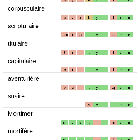
corpusculaire
p
y
s
k
y
l
ɛː
ʁ
scripturaire
skʁ
i
p
t
y
ʁ
ɛː
ʁ
titulaire
t
i
t
y
l
ɛː
ʁ
capitulaire
p
i
t
y
l
ɛː
ʁ
aventurière
v
ɑ̃
t
y
ʁj
ɛː
ʁ
suaire
s
y
ɛː
ʁ
Mortimer
m
ɔ
ʁ
t
i
m
ɛː
ʁ
mortifère
m
ɔ
ʁ
t
i
f
ɛː
ʁ