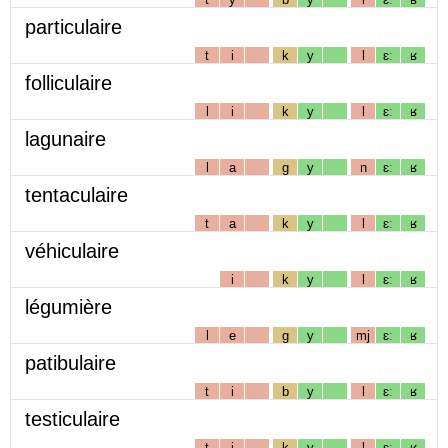
particulaire
t
i
k
y
l
ɛː
ʁ
folliculaire
l
i
k
y
l
ɛː
ʁ
lagunaire
l
a
g
y
n
ɛː
ʁ
tentaculaire
t
a
k
y
l
ɛː
ʁ
véhiculaire
i
k
y
l
ɛː
ʁ
légumière
l
e
g
y
mj
ɛː
ʁ
patibulaire
t
i
b
y
l
ɛː
ʁ
testiculaire
t
i
k
y
l
ɛː
ʁ