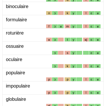
binoculaire
n
ɔ
k
y
l
ɛː
ʁ
formulaire
f
ɔ
ʁ
m
y
l
ɛː
ʁ
roturière
ʁ
ɔ
t
y
ʁj
ɛː
ʁ
ossuaire
ɔ
s
y
ɛː
ʁ
oculaire
ɔ
k
y
l
ɛː
ʁ
populaire
p
ɔ
p
y
l
ɛː
ʁ
impopulaire
p
ɔ
p
y
l
ɛː
ʁ
globulaire
gl
ɔ
b
y
l
ɛː
ʁ