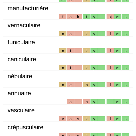
manufacturière
f
a
k
t
y
ʁj
ɛː
ʁ
vernaculaire
n
a
k
y
l
ɛː
ʁ
funiculaire
n
i
k
y
l
ɛː
ʁ
caniculaire
n
i
k
y
l
ɛː
ʁ
nébulaire
n
e
b
y
l
ɛː
ʁ
annuaire
a
n
y
ɛː
ʁ
vasculaire
v
a
s
k
y
l
ɛː
ʁ
crépusculaire
p
y
s
k
y
l
ɛː
ʁ