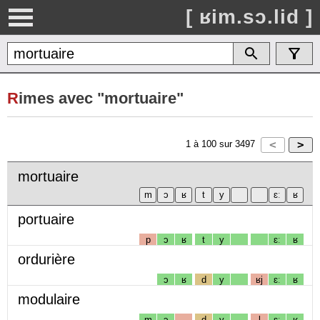
[ ʁim.sɔ.lid ]
R
imes avec "mortuaire"
1
à
100
sur
3497
mortuaire
portuaire
p
ɔ
ʁ
t
y
ɛː
ʁ
ordurière
ɔ
ʁ
d
y
ʁj
ɛː
ʁ
modulaire
m
ɔ
d
y
l
ɛː
ʁ