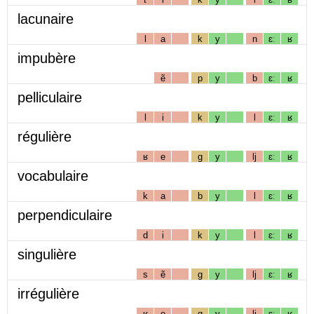
lacunaire
l
a
k
y
n
ɛː
ʁ
impubère
ẽ
p
y
b
ɛː
ʁ
pelliculaire
l
i
k
y
l
ɛː
ʁ
régulière
ʁ
e
g
y
lj
ɛː
ʁ
vocabulaire
k
a
b
y
l
ɛː
ʁ
perpendiculaire
d
i
k
y
l
ɛː
ʁ
singulière
s
ẽ
g
y
lj
ɛː
ʁ
irrégulière
ʁ
e
g
y
lj
ɛː
ʁ