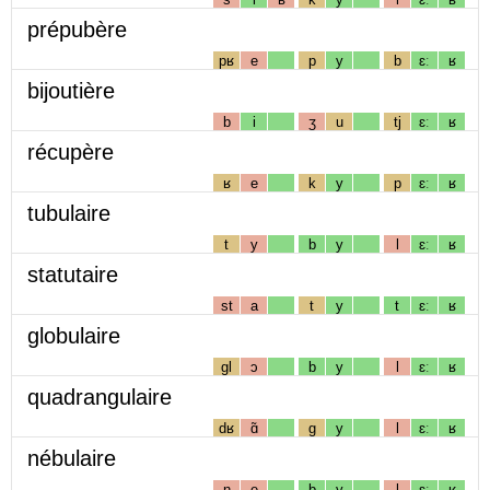
prépubère
pʁ
e
p
y
b
ɛː
ʁ
bijoutière
b
i
ʒ
u
tj
ɛː
ʁ
récupère
ʁ
e
k
y
p
ɛː
ʁ
tubulaire
t
y
b
y
l
ɛː
ʁ
statutaire
st
a
t
y
t
ɛː
ʁ
globulaire
gl
ɔ
b
y
l
ɛː
ʁ
quadrangulaire
dʁ
ɑ̃
g
y
l
ɛː
ʁ
nébulaire
n
e
b
y
l
ɛː
ʁ