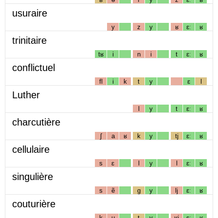
usuraire
y
z
y
ʁ
ɛː
ʁ
trinitaire
tʁ
i
n
i
t
ɛː
ʁ
conflictuel
fl
i
k
t
y
ɛ
l
Luther
l
y
t
ɛː
ʁ
charcutière
ʃ
a
ʁ
k
y
tj
ɛː
ʁ
cellulaire
s
ɛ
l
y
l
ɛː
ʁ
singulière
s
ẽ
g
y
lj
ɛː
ʁ
couturière
k
u
t
y
ʁj
ɛː
ʁ