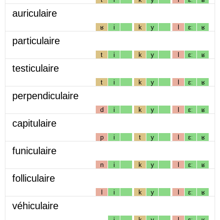
auriculaire
ʁ
i
k
y
l
ɛː
ʁ
particulaire
t
i
k
y
l
ɛː
ʁ
testiculaire
t
i
k
y
l
ɛː
ʁ
perpendiculaire
d
i
k
y
l
ɛː
ʁ
capitulaire
p
i
t
y
l
ɛː
ʁ
funiculaire
n
i
k
y
l
ɛː
ʁ
folliculaire
l
i
k
y
l
ɛː
ʁ
véhiculaire
i
k
y
l
ɛː
ʁ