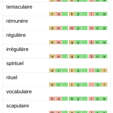
tentaculaire
t
a
k
y
l
ɛː
ʁ
rémunère
ʁ
e
m
y
n
ɛː
ʁ
régulière
ʁ
e
g
y
lj
ɛː
ʁ
irrégulière
ʁ
e
g
y
lj
ɛː
ʁ
spirituel
ʁ
i
t
y
ɛ
l
rituel
ʁ
i
t
y
ɛ
l
vocabulaire
k
a
b
y
l
ɛː
ʁ
scapulaire
sk
a
p
y
l
ɛː
ʁ