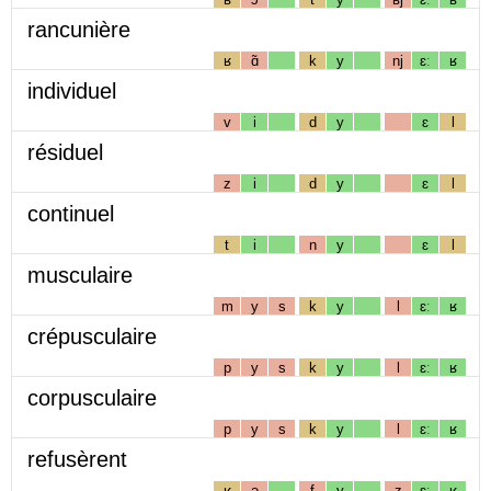
rancunière
ʁ
ɑ̃
k
y
nj
ɛː
ʁ
individuel
v
i
d
y
ɛ
l
résiduel
z
i
d
y
ɛ
l
continuel
t
i
n
y
ɛ
l
musculaire
m
y
s
k
y
l
ɛː
ʁ
crépusculaire
p
y
s
k
y
l
ɛː
ʁ
corpusculaire
p
y
s
k
y
l
ɛː
ʁ
refusèrent
ʁ
ə
f
y
z
ɛː
ʁ