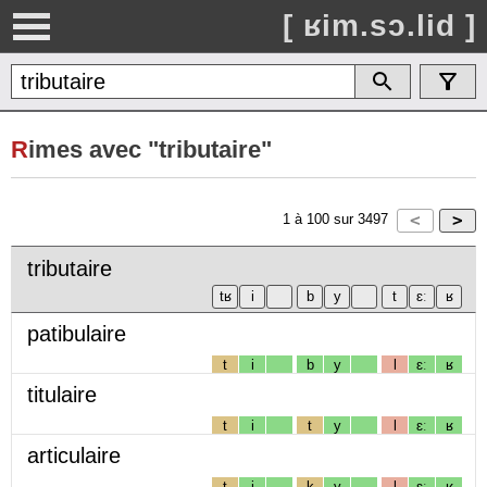
[ ʁim.sɔ.lid ]
R
imes avec "tributaire"
1
à
100
sur
3497
tributaire
patibulaire
t
i
b
y
l
ɛː
ʁ
titulaire
t
i
t
y
l
ɛː
ʁ
articulaire
t
i
k
y
l
ɛː
ʁ