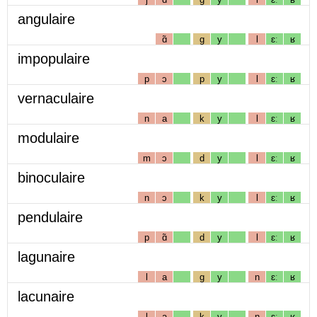
angulaire
ɑ̃
g
y
l
ɛː
ʁ
impopulaire
p
ɔ
p
y
l
ɛː
ʁ
vernaculaire
n
a
k
y
l
ɛː
ʁ
modulaire
m
ɔ
d
y
l
ɛː
ʁ
binoculaire
n
ɔ
k
y
l
ɛː
ʁ
pendulaire
p
ɑ̃
d
y
l
ɛː
ʁ
lagunaire
l
a
g
y
n
ɛː
ʁ
lacunaire
l
a
k
y
n
ɛː
ʁ