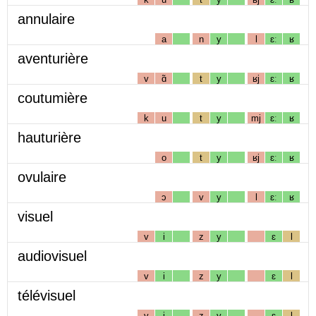
annulaire
a
n
y
l
ɛː
ʁ
aventurière
v
ɑ̃
t
y
ʁj
ɛː
ʁ
coutumière
k
u
t
y
mj
ɛː
ʁ
hauturière
o
t
y
ʁj
ɛː
ʁ
ovulaire
ɔ
v
y
l
ɛː
ʁ
visuel
v
i
z
y
ɛ
l
audiovisuel
v
i
z
y
ɛ
l
télévisuel
v
i
z
y
ɛ
l