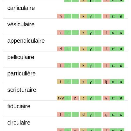
caniculaire
n
i
k
y
l
ɛː
ʁ
vésiculaire
z
i
k
y
l
ɛː
ʁ
appendiculaire
d
i
k
y
l
ɛː
ʁ
pelliculaire
l
i
k
y
l
ɛː
ʁ
particulière
t
i
k
y
lj
ɛː
ʁ
scripturaire
skʁ
i
p
t
y
ʁ
ɛː
ʁ
fiduciaire
f
i
d
y
sj
ɛː
ʁ
circulaire
s
i
ʁ
k
y
l
ɛː
ʁ