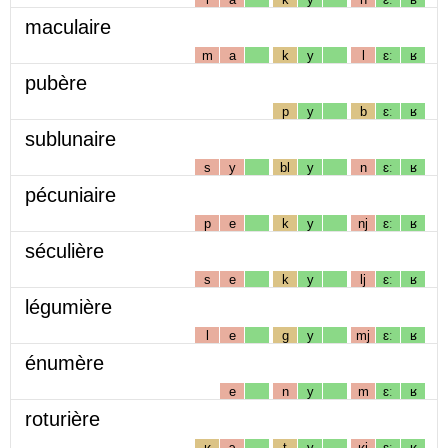
maculaire
m
a
k
y
l
ɛː
ʁ
pubère
p
y
b
ɛː
ʁ
sublunaire
s
y
bl
y
n
ɛː
ʁ
pécuniaire
p
e
k
y
nj
ɛː
ʁ
séculière
s
e
k
y
lj
ɛː
ʁ
légumière
l
e
g
y
mj
ɛː
ʁ
énumère
e
n
y
m
ɛː
ʁ
roturière
ʁ
ɔ
t
y
ʁj
ɛː
ʁ