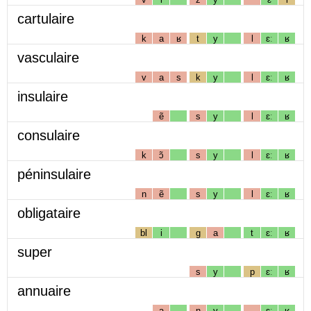
cartulaire
k
a
ʁ
t
y
l
ɛː
ʁ
vasculaire
v
a
s
k
y
l
ɛː
ʁ
insulaire
ẽ
s
y
l
ɛː
ʁ
consulaire
k
ɔ̃
s
y
l
ɛː
ʁ
péninsulaire
n
ẽ
s
y
l
ɛː
ʁ
obligataire
bl
i
g
a
t
ɛː
ʁ
super
s
y
p
ɛː
ʁ
annuaire
a
n
y
ɛː
ʁ