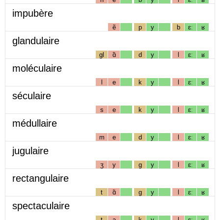
impubère
ẽ
p
y
b
ɛː
ʁ
glandulaire
gl
ɑ̃
d
y
l
ɛː
ʁ
moléculaire
l
e
k
y
l
ɛː
ʁ
séculaire
s
e
k
y
l
ɛː
ʁ
médullaire
m
e
d
y
l
ɛː
ʁ
jugulaire
ʒ
y
g
y
l
ɛː
ʁ
rectangulaire
t
ɑ̃
g
y
l
ɛː
ʁ
spectaculaire
t
a
k
y
l
ɛː
ʁ