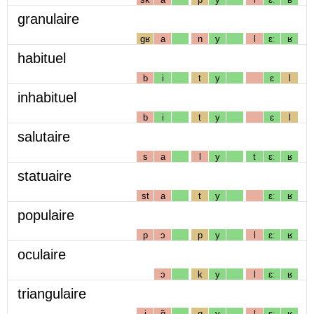
granulaire
gʁ
a
n
y
l
ɛː
ʁ
habituel
b
i
t
y
ɛ
l
inhabituel
b
i
t
y
ɛ
l
salutaire
s
a
l
y
t
ɛː
ʁ
statuaire
st
a
t
y
ɛː
ʁ
populaire
p
ɔ
p
y
l
ɛː
ʁ
oculaire
ɔ
k
y
l
ɛː
ʁ
triangulaire
j
ɑ̃
g
y
l
ɛː
ʁ