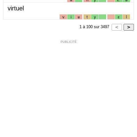
virtuel
v
i
ʁ
t
y
ɛ
l
1
à
100
sur
3497
PUBLICITÉ