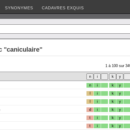
SYNONYMES
CADAVRES EXQUIS
 "caniculaire"
1
à
100
sur
34
n
i
k
y
l
i
k
y
l
i
k
y
e
d
i
k
y
t
i
k
y
t
i
k
y