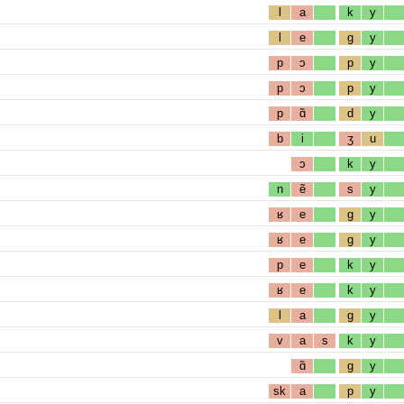
l
a
k
y
l
e
g
y
p
ɔ
p
y
p
ɔ
p
y
p
ɑ̃
d
y
b
i
ʒ
u
ɔ
k
y
n
ẽ
s
y
ʁ
e
g
y
ʁ
e
g
y
p
e
k
y
ʁ
e
k
y
l
a
g
y
v
a
s
k
y
ɑ̃
g
y
sk
a
p
y