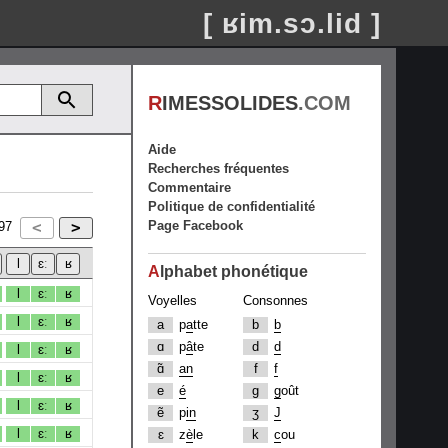
[ ʁim.sɔ.lid ]
R
IMESSOLIDES
.COM
Aide
Recherches fréquentes
Commentaire
Politique de confidentialité
Page Facebook
97
A
lphabet phonétique
l
ɛː
ʁ
Voyelles
Consonnes
l
ɛː
ʁ
a
p
a
tte
b
b
ɑ
p
â
te
d
d
l
ɛː
ʁ
ɑ̃
an
f
f
l
ɛː
ʁ
e
é
g
g
oût
l
ɛː
ʁ
ẽ
p
in
ʒ
J
l
ɛː
ʁ
ɛ
z
è
le
k
c
ou