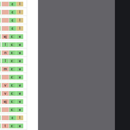
ɛ
l
ɛ
l
ɛ
l
ɛ
l
ʁj
ɛː
ʁ
l
ɛː
ʁ
n
ɛː
ʁ
l
ɛː
ʁ
m
ɛː
ʁ
ɛː
ʁ
v
ɛː
ʁ
v
ɛː
ʁ
ʁj
ɛː
ʁ
ɛː
ʁ
ɛ
l
t
ɛː
ʁ