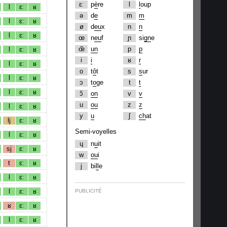
ɛː
p
è
re
l
l
oup
l
ɛː
ʁ
ə
d
e
m
m
l
ɛː
ʁ
ø
d
eu
x
n
n
l
ɛː
ʁ
œ
n
eu
f
ɲ
si
gn
e
œ̃
un
p
p
l
ɛː
ʁ
i
i
ʁ
r
l
ɛː
ʁ
o
t
ô
t
s
s
ur
l
ɛː
ʁ
ɔ
t
o
ge
t
t
l
ɛː
ʁ
ɔ̃
on
v
v
u
ou
z
z
l
ɛː
ʁ
y
u
ʃ
ch
at
lj
ɛː
ʁ
Semi-voyelles
l
ɛː
ʁ
ɥ
n
u
it
sj
ɛː
ʁ
w
ou
i
t
ɛː
ʁ
j
bi
ll
e
l
ɛː
ʁ
l
ɛː
ʁ
PUBLICITÉ
ʁ
ɛː
ʁ
l
ɛː
ʁ