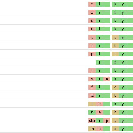
t
i
k
y
z
i
k
y
d
i
k
y
ʁ
i
k
y
t
i
t
y
t
i
b
y
p
i
t
y
i
k
y
t
i
k
y
s
i
ʁ
k
y
f
i
d
y
tʁ
i
b
y
l
e
k
y
n
e
b
y
skʁ
i
p
t
y
m
e
d
y