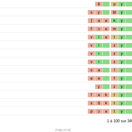
ẽ
p
y
s
y
bl
y
ʃ
a
ʁ
k
y
f
ɔ
ʁ
m
y
v
i
ʁ
t
y
v
i
z
y
v
i
z
y
v
i
z
y
s
a
l
y
ʁ
ə
f
y
y
z
y
f
a
k
t
y
s
ɑ̃
k
t
y
p
ɔ
ʁ
t
y
1
à
100
sur
34
PUBLICITÉ