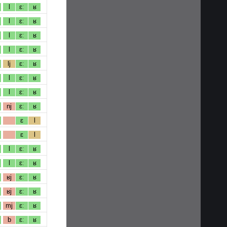
l
ɛː
ʁ
l
ɛː
ʁ
l
ɛː
ʁ
l
ɛː
ʁ
lj
ɛː
ʁ
l
ɛː
ʁ
l
ɛː
ʁ
nj
ɛː
ʁ
ɛ
l
ɛ
l
l
ɛː
ʁ
l
ɛː
ʁ
ʁj
ɛː
ʁ
ʁj
ɛː
ʁ
mj
ɛː
ʁ
b
ɛː
ʁ