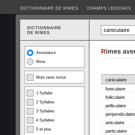
DICTIONNAIRE DE RIMES
CHAMPS LEXICAUX
DICTIONNAIRE
DE RIMES
R
imes avec
Assonance
Rime
Mots rares inclus
caniculaire
funiculaire
1 Syllabe
folliculaire
2 Syllabes
pelliculaire
3 Syllabes
perpendiculair
4 Syllabes
articulaire
5 et plus
particulaire