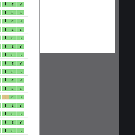
l
ɛː
ʁ
l
ɛː
ʁ
l
ɛː
ʁ
l
ɛː
ʁ
l
ɛː
ʁ
l
ɛː
ʁ
l
ɛː
ʁ
l
ɛː
ʁ
l
ɛː
ʁ
l
ɛː
ʁ
l
ɛː
ʁ
lj
ɛː
ʁ
l
ɛː
ʁ
l
ɛː
ʁ
l
ɛː
ʁ
l
ɛː
ʁ