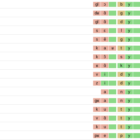
gl
ɔ
b
y
dʁ
ɑ̃
g
y
gl
ɑ̃
d
y
s
ɛ
l
y
s
ẽ
g
y
k
a
ʁ
t
y
k
ɔ̃
s
y
ʁ
ɑ̃
k
y
v
i
d
y
z
i
d
y
a
n
y
gʁ
a
n
y
k
u
t
y
v
ɑ̃
t
y
k
u
t
y
pʁ
e
p
y