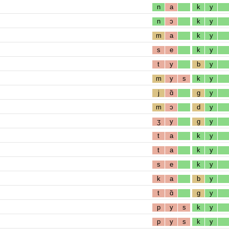
n
a
k
y
n
ɔ
k
y
m
a
k
y
s
e
k
y
t
y
b
y
m
y
s
k
y
j
ɑ̃
g
y
m
ɔ
d
y
ʒ
y
g
y
t
a
k
y
t
a
k
y
s
e
k
y
k
a
b
y
t
ɑ̃
g
y
p
y
s
k
y
p
y
s
k
y