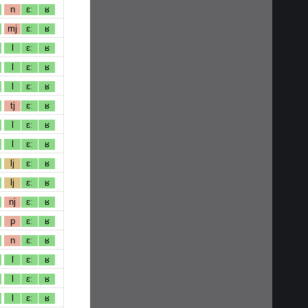
n
ɛː
ʁ
mj
ɛː
ʁ
l
ɛː
ʁ
l
ɛː
ʁ
l
ɛː
ʁ
tj
ɛː
ʁ
l
ɛː
ʁ
l
ɛː
ʁ
lj
ɛː
ʁ
lj
ɛː
ʁ
nj
ɛː
ʁ
p
ɛː
ʁ
n
ɛː
ʁ
l
ɛː
ʁ
l
ɛː
ʁ
l
ɛː
ʁ