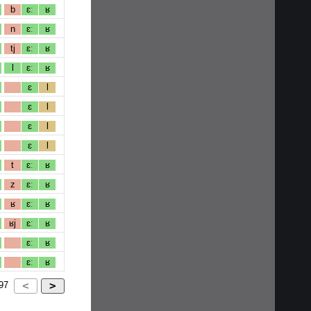
b
ɛː
ʁ
n
ɛː
ʁ
tj
ɛː
ʁ
l
ɛː
ʁ
ɛ
l
ɛ
l
ɛ
l
ɛ
l
t
ɛː
ʁ
z
ɛː
ʁ
ʁ
ɛː
ʁ
ʁj
ɛː
ʁ
ɛː
ʁ
ɛː
ʁ
97