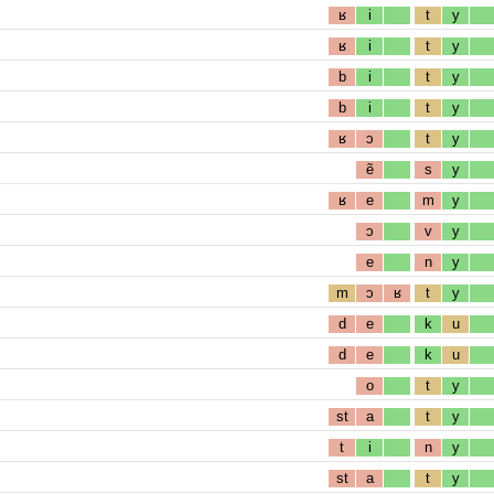
ʁ
i
t
y
ʁ
i
t
y
b
i
t
y
b
i
t
y
ʁ
ɔ
t
y
ẽ
s
y
ʁ
e
m
y
ɔ
v
y
e
n
y
m
ɔ
ʁ
t
y
d
e
k
u
d
e
k
u
o
t
y
st
a
t
y
t
i
n
y
st
a
t
y