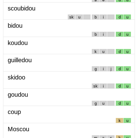
scoubidou
sk
u
b
i
d
u
bidou
b
i
d
u
koudou
k
u
d
u
guilledou
g
i
j
d
u
skidoo
sk
i
d
u
goudou
g
u
d
u
coup
k
u
Moscou
m
ɔ
s
k
u