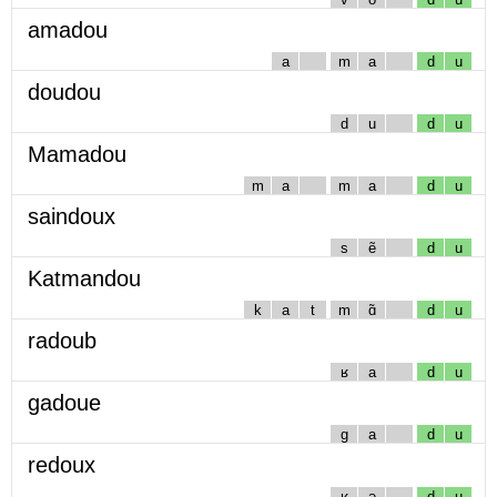
amadou
a
m
a
d
u
doudou
d
u
d
u
Mamadou
m
a
m
a
d
u
saindoux
s
ẽ
d
u
Katmandou
k
a
t
m
ɑ̃
d
u
radoub
ʁ
a
d
u
gadoue
g
a
d
u
redoux
ʁ
ə
d
u