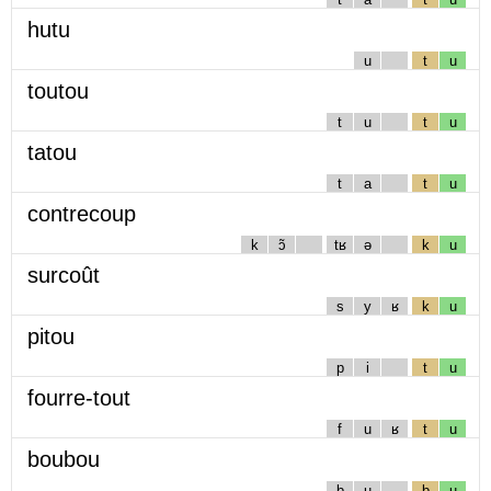
hutu
u
t
u
toutou
t
u
t
u
tatou
t
a
t
u
contrecoup
k
ɔ̃
tʁ
ə
k
u
surcoût
s
y
ʁ
k
u
pitou
p
i
t
u
fourre-tout
f
u
ʁ
t
u
boubou
b
u
b
u