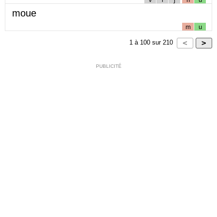
moue
m
u
1
à
100
sur
210
PUBLICITÉ