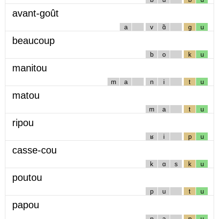
avant-goût
a
v
ɑ̃
g
u
beaucoup
b
o
k
u
manitou
m
a
n
i
t
u
matou
m
a
t
u
ripou
ʁ
i
p
u
casse-cou
k
ɑ
s
k
u
poutou
p
u
t
u
papou
p
a
p
u