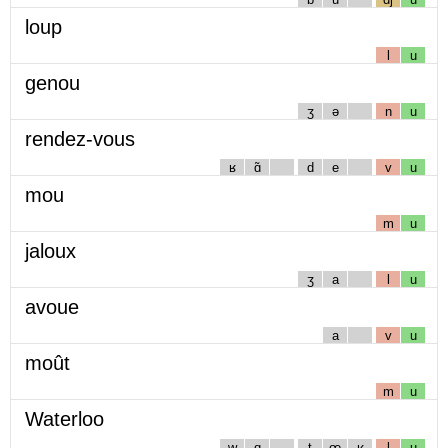
loup
l
u
genou
ʒ
ə
n
u
rendez-vous
ʁ
ɑ̃
d
e
v
u
mou
m
u
jaloux
ʒ
a
l
u
avoue
a
v
u
moût
m
u
Waterloo
w
ɑ
t
œ
ʁ
l
u