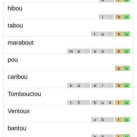
hibou
i
b
u
tabou
t
a
b
u
marabout
m
a
ʁ
a
b
u
pou
p
u
caribou
k
a
ʁ
i
b
u
Tombouctou
t
ɔ̃
b
u
k
t
u
Ventoux
v
ɑ̃
t
u
bantou
b
ɑ̃
t
u