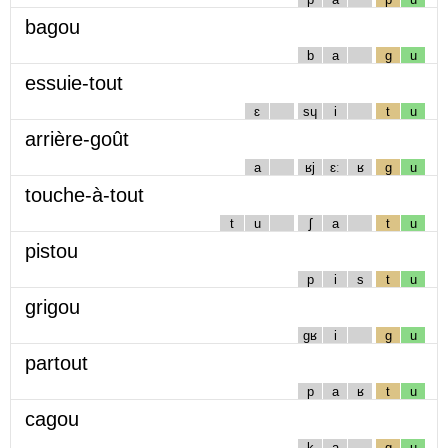
bagou
b
a
g
u
essuie-tout
ɛ
sɥ
i
t
u
arrière-goût
a
ʁj
ɛː
ʁ
g
u
touche-à-tout
t
u
ʃ
a
t
u
pistou
p
i
s
t
u
grigou
gʁ
i
g
u
partout
p
a
ʁ
t
u
cagou
k
a
g
u