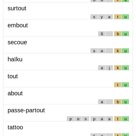
surtout
s
y
ʁ
t
u
embout
ɑ̃
b
u
secoue
s
ə
k
u
haïku
a
j
k
u
tout
t
u
about
a
b
u
passe-partout
p
ɑ
s
p
a
ʁ
t
u
tattoo
t
a
t
u