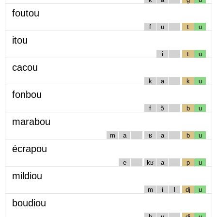
foutou
f
u
t
u
itou
i
t
u
cacou
k
a
k
u
fonbou
f
ɔ̃
b
u
marabou
m
a
ʁ
a
b
u
écrapou
e
kʁ
a
p
u
mildiou
m
i
l
dj
u
boudiou
b
u
dj
u