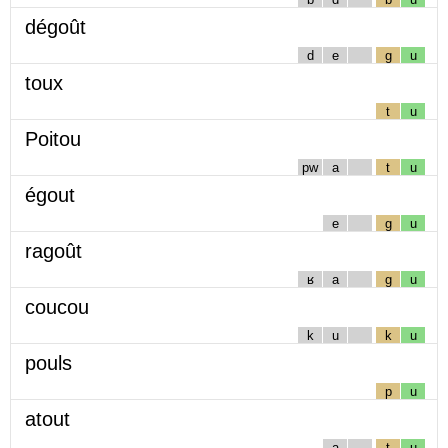
dégoût
d
e
g
u
toux
t
u
Poitou
pw
a
t
u
égout
e
g
u
ragoût
ʁ
a
g
u
coucou
k
u
k
u
pouls
p
u
atout
a
t
u