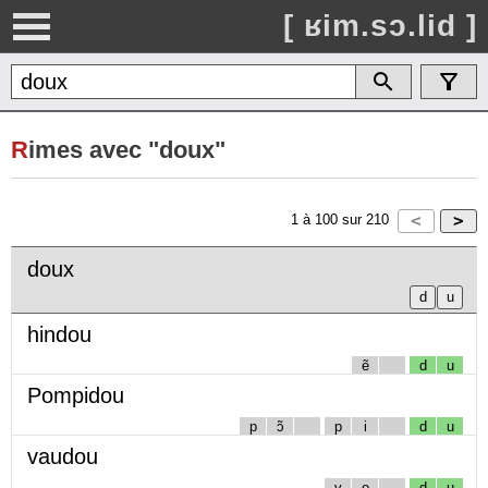
[ ʁim.sɔ.lid ]
R
imes avec "doux"
1
à
100
sur
210
doux
hindou
ẽ
d
u
Pompidou
p
ɔ̃
p
i
d
u
vaudou
v
o
d
u