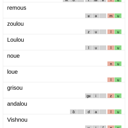
remous
ʁ
ə
m
u
zoulou
z
u
l
u
Loulou
l
u
l
u
noue
n
u
loue
l
u
grisou
gʁ
i
z
u
andalou
ɑ̃
d
a
l
u
Vishnou
v
i
ʃ
n
u