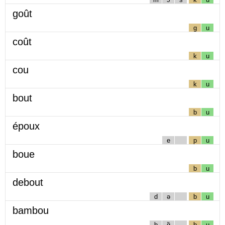
goût
g
u
coût
k
u
cou
k
u
bout
b
u
époux
e
p
u
boue
b
u
debout
d
ə
b
u
bambou
b
ɑ̃
b
u