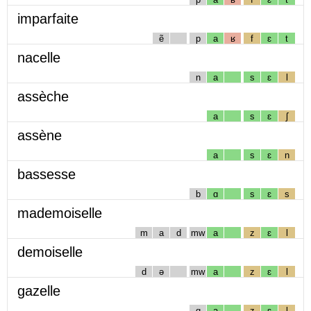
imparfaite
ẽ
p
a
ʁ
f
ɛ
t
nacelle
n
a
s
ɛ
l
assèche
a
s
ɛ
ʃ
assène
a
s
ɛ
n
bassesse
b
ɑ
s
ɛ
s
mademoiselle
m
a
d
mw
a
z
ɛ
l
demoiselle
d
ə
mw
a
z
ɛ
l
gazelle
g
a
z
ɛ
l