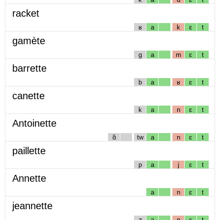
racket
ʁ
a
k
ɛ
t
gamète
g
a
m
ɛ
t
barrette
b
a
ʁ
ɛ
t
canette
k
a
n
ɛ
t
Antoinette
ɑ̃
tw
a
n
ɛ
t
paillette
p
a
j
ɛ
t
Annette
a
n
ɛ
t
jeannette
ʒ
a
n
ɛ
t