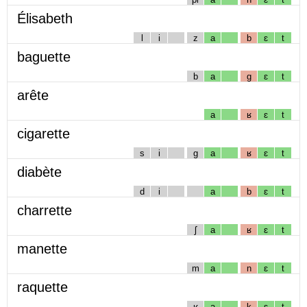
Élisabeth
l
i
z
a
b
ɛ
t
baguette
b
a
g
ɛ
t
arête
a
ʁ
ɛ
t
cigarette
s
i
g
a
ʁ
ɛ
t
diabète
d
i
a
b
ɛ
t
charrette
ʃ
a
ʁ
ɛ
t
manette
m
a
n
ɛ
t
raquette
ʁ
a
k
ɛ
t