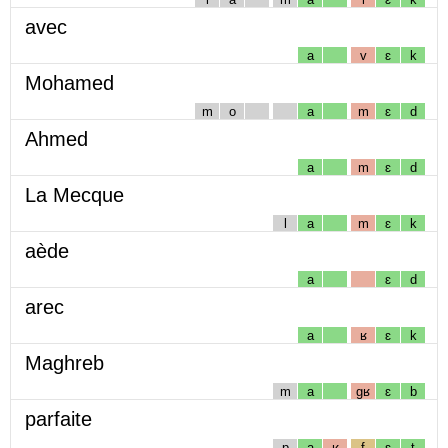
avec
a
v
ɛ
k
Mohamed
m
o
a
m
ɛ
d
Ahmed
a
m
ɛ
d
La Mecque
l
a
m
ɛ
k
aède
a
ɛ
d
arec
a
ʁ
ɛ
k
Maghreb
m
a
gʁ
ɛ
b
parfaite
p
a
ʁ
f
ɛ
t