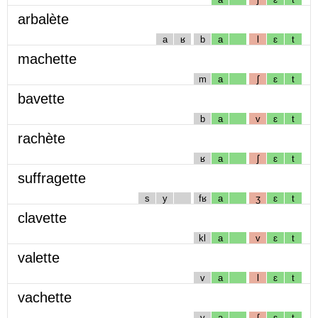
arbalète
a
ʁ
b
a
l
ɛ
t
machette
m
a
ʃ
ɛ
t
bavette
b
a
v
ɛ
t
rachète
ʁ
a
ʃ
ɛ
t
suffragette
s
y
fʁ
a
ʒ
ɛ
t
clavette
kl
a
v
ɛ
t
valette
v
a
l
ɛ
t
vachette
v
a
ʃ
ɛ
t