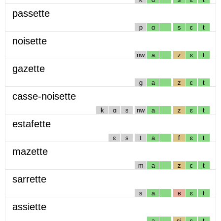
passette
p
ɑ
s
ɛ
t
noisette
nw
a
z
ɛ
t
gazette
g
a
z
ɛ
t
casse-noisette
k
ɑ
s
nw
a
z
ɛ
t
estafette
ɛ
s
t
a
f
ɛ
t
mazette
m
a
z
ɛ
t
sarrette
s
a
ʁ
ɛ
t
assiette
a
sj
ɛ
t