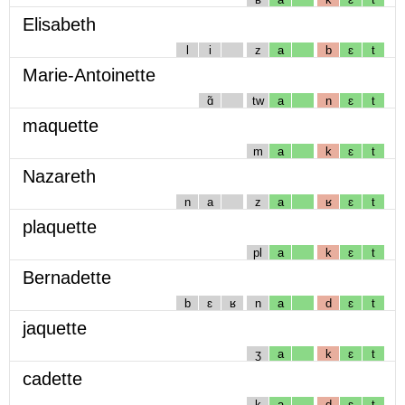
Elisabeth
l
i
z
a
b
ɛ
t
Marie-Antoinette
ɑ̃
tw
a
n
ɛ
t
maquette
m
a
k
ɛ
t
Nazareth
n
a
z
a
ʁ
ɛ
t
plaquette
pl
a
k
ɛ
t
Bernadette
b
ɛ
ʁ
n
a
d
ɛ
t
jaquette
ʒ
a
k
ɛ
t
cadette
k
a
d
ɛ
t