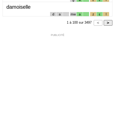
damoiselle
d
a
mw
a
z
ɛ
l
1
à
100
sur
3497
PUBLICITÉ