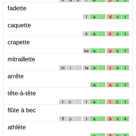
fadette
f
a
d
ɛ
t
caquette
k
a
k
ɛ
t
crapette
kʁ
a
p
ɛ
t
mitraillette
m
i
tʁ
ɑ
j
ɛ
t
arrête
a
ʁ
ɛː
t
tête-à-tête
t
ɛː
t
a
t
ɛː
t
flûte à bec
fl
y
t
a
b
ɛ
k
athlète
a
tl
ɛ
t