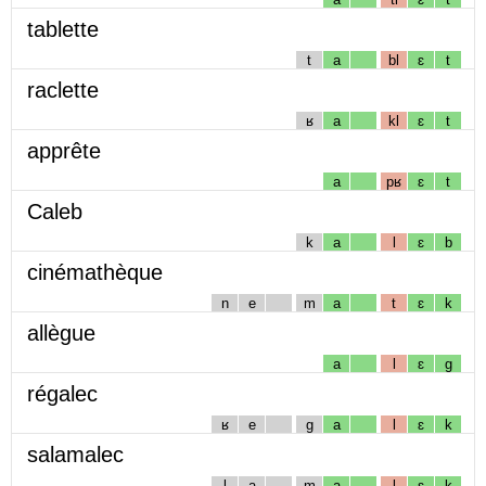
tablette
t
a
bl
ɛ
t
raclette
ʁ
a
kl
ɛ
t
apprête
a
pʁ
ɛ
t
Caleb
k
a
l
ɛ
b
cinémathèque
n
e
m
a
t
ɛ
k
allègue
a
l
ɛ
g
régalec
ʁ
e
g
a
l
ɛ
k
salamalec
l
a
m
a
l
ɛ
k