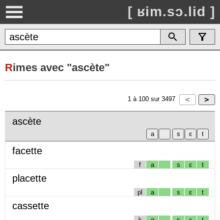
[ ʁim.sɔ.lid ]
R
imes avec "ascète"
1
à
100
sur
3497
ascète
facette
f
a
s
ɛ
t
placette
pl
a
s
ɛ
t
cassette
k
ɑ
s
ɛ
t