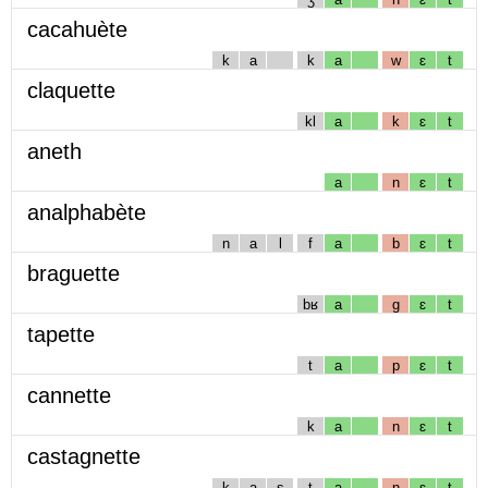
cacahuète
k
a
k
a
w
ɛ
t
claquette
kl
a
k
ɛ
t
aneth
a
n
ɛ
t
analphabète
n
a
l
f
a
b
ɛ
t
braguette
bʁ
a
g
ɛ
t
tapette
t
a
p
ɛ
t
cannette
k
a
n
ɛ
t
castagnette
k
a
s
t
a
ɲ
ɛ
t