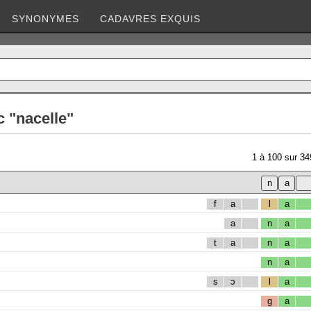
SYNONYMES
CADAVRES EXQUIS
 "nacelle"
1
à
100
sur
34
f
a
l
a
a
n
a
t
a
n
a
n
a
s
ɔ
l
a
g
a