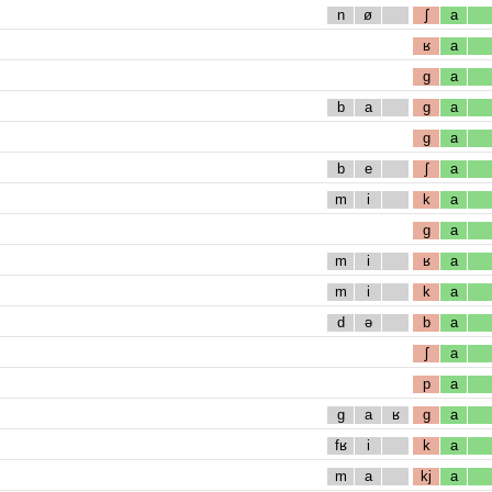
n
ø
ʃ
a
ʁ
a
g
a
b
a
g
a
g
a
b
e
ʃ
a
m
i
k
a
g
a
m
i
ʁ
a
m
i
k
a
d
ə
b
a
ʃ
a
p
a
g
a
ʁ
g
a
fʁ
i
k
a
m
a
kj
a