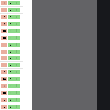
t
ɛ
l
p
ɛ
l
b
ɛ
l
t
ɛ
l
m
ɛ
l
m
ɛ
l
ɛ
l
ɛ
l
b
ɛ
l
ɛ
l
b
ɛ
l
m
ɛ
l
t
ɛ
l
m
ɛ
l
d
ɛ
l
v
ɛ
l