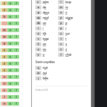
ɛː
p
è
re
l
l
oup
z
ɛ
l
ə
d
e
m
m
z
ɛ
l
ø
d
eu
x
n
n
b
ɛ
l
œ
n
eu
f
ɲ
si
gn
e
œ̃
un
p
p
ɛ
l
i
i
ʁ
r
m
ɛ
l
o
t
ô
t
s
s
ur
m
ɛ
l
ɔ
t
o
ge
t
t
ʁ
ɛ
l
ɔ̃
on
v
v
u
ou
z
z
z
ɛ
l
y
u
ʃ
ch
at
z
ɛ
l
Semi-voyelles
z
ɛ
l
ɥ
n
u
it
z
ɛ
l
w
ou
i
n
ɛ
l
j
bi
ll
e
n
ɛ
l
v
ɛ
l
PUBLICITÉ
l
ɛ
l
n
ɛ
l