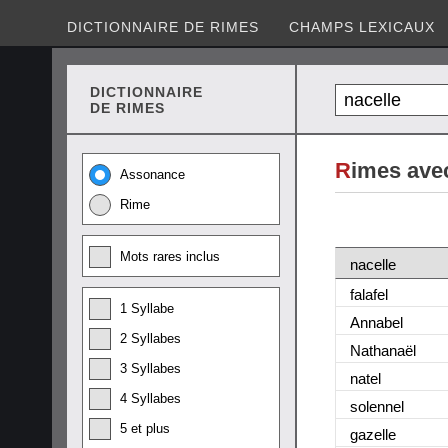
DICTIONNAIRE DE RIMES
CHAMPS LEXICAUX
DICTIONNAIRE
DE RIMES
R
imes avec
Assonance
Rime
Mots rares inclus
nacelle
falafel
1 Syllabe
Annabel
2 Syllabes
Nathanaël
3 Syllabes
natel
4 Syllabes
solennel
5 et plus
gazelle