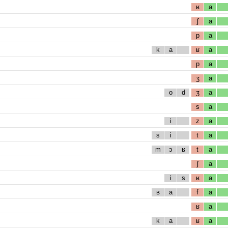
ʁ
a
ʃ
a
p
a
k
a
ʁ
a
p
a
ʒ
a
o
d
ʒ
a
s
a
i
z
a
s
i
t
a
m
ɔ
ʁ
t
a
ʃ
a
i
s
ʁ
a
ʁ
a
f
a
ʁ
a
k
a
ʁ
a