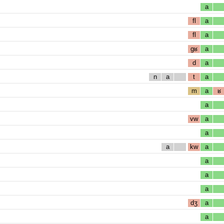
a
fl
a
fl
a
gʁ
a
d
a
n
a
t
a
m
a
ʁ
a
vw
a
a
a
kw
a
a
a
a
dʒ
a
a