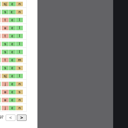
sj
ɛ
n
s
ɛː
n
t
ɛ
l
ʁ
ɛ
l
t
ɛ
l
s
ɛ
l
s
ɛ
l
t
ɛ
m
s
ɛ
s
sj
ɛ
l
j
ɛ
n
ʁ
ɛ
s
ʁ
ɛ
n
j
ɛ
n
97