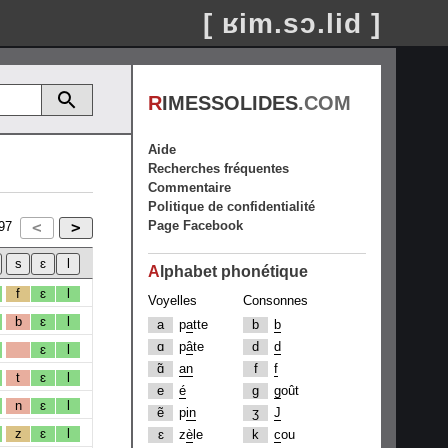
[ ʁim.sɔ.lid ]
R
IMESSOLIDES
.COM
Aide
Recherches fréquentes
Commentaire
Politique de confidentialité
Page Facebook
97
A
lphabet phonétique
f
ɛ
l
Voyelles
Consonnes
b
ɛ
l
a
p
a
tte
b
b
ɑ
p
â
te
d
d
ɛ
l
ɑ̃
an
f
f
t
ɛ
l
e
é
g
g
oût
n
ɛ
l
ẽ
p
in
ʒ
J
z
ɛ
l
ɛ
z
è
le
k
c
ou