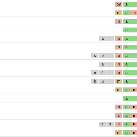
bʁ
a
m
a
m
b
a
a
a
p
a
p
a
s
ə
p
a
a
p
a
n
ɔ̃
p
a
k
u
m
a
m
a
ʁ
a
p
a
ʁ
s
a
ʁ
ɛ
s
k
a
ʁ
m
a
ʁ