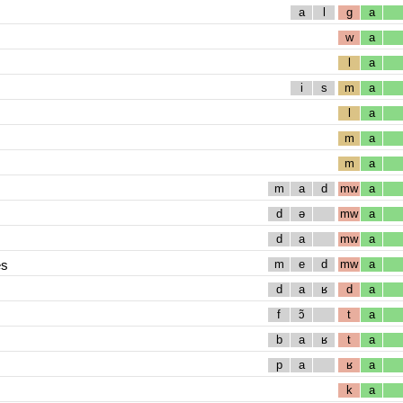
a
l
g
a
w
a
l
a
i
s
m
a
l
a
m
a
m
a
m
a
d
mw
a
d
ə
mw
a
d
a
mw
a
es
m
e
d
mw
a
d
a
ʁ
d
a
f
ɔ̃
t
a
b
a
ʁ
t
a
p
a
ʁ
a
k
a