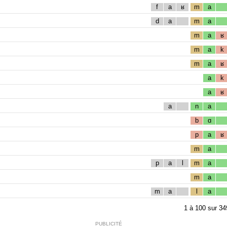
f
a
ʁ
m
a
d
a
m
a
m
a
ʁ
m
a
k
m
a
ʁ
a
k
a
ʁ
a
n
a
b
ɑ
p
a
ʁ
m
a
p
a
l
m
a
m
a
m
a
l
a
1
à
100
sur
34
PUBLICITÉ