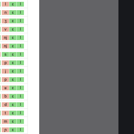
l
ɛ
l
n
ɛ
l
ʒ
ɛ
l
v
ɛ
l
nj
ɛ
l
nj
ɛ
l
s
ɛ
l
p
ɛ
l
j
ɛ
l
p
ɛ
l
ʁ
ɛ
l
b
ɛ
l
d
ɛ
l
t
ɛ
l
m
ɛ
l
ɲ
ɛ
l