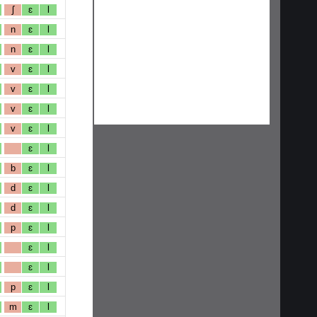
ʃ
ɛ
l
n
ɛ
l
n
ɛ
l
v
ɛ
l
v
ɛ
l
v
ɛ
l
v
ɛ
l
ɛ
l
b
ɛ
l
d
ɛ
l
d
ɛ
l
p
ɛ
l
ɛ
l
ɛ
l
p
ɛ
l
m
ɛ
l