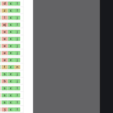
d
ɛ
l
z
ɛ
l
l
ɛ
j
ʁj
ɛ
l
ʁ
ɛ
j
ʁ
ɛ
j
ʁ
ɛ
j
ʁ
ɛ
j
ʁ
ɛ
j
f
ɛ
n
s
ɛ
j
b
ɛ
j
s
ɛ
l
s
ɛ
l
s
ɛ
l
ʒ
ɛ
l