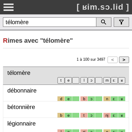
[ ʁim.sɔ.lid ]
R
imes avec "télomère"
1
à
100
sur
3497
télomère
débonnaire
d
e
b
ɔ
n
ɛː
ʁ
bétonnière
b
e
t
ɔ
nj
ɛː
ʁ
légionnaire
l
e
ʒj
ɔ
n
ɛː
ʁ