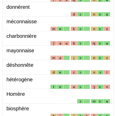
donnèrent
d
ɔ
n
ɛː
ʁ
méconnaisse
m
e
k
ɔ
n
ɛː
s
charbonnière
ʃ
a
ʁ
b
ɔ
nj
ɛː
ʁ
mayonnaise
m
a
j
ɔ
n
ɛː
z
déshonnête
d
e
z
ɔ
n
ɛ
t
hétérogène
t
e
ʁ
ɔ
ʒ
ɛː
n
Homère
ɔ
m
ɛː
ʁ
biosphère
b
i
j
ɔ
s
f
ɛː
ʁ