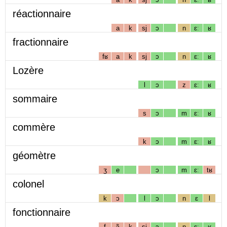
réactionnaire
a
k
sj
ɔ
n
ɛː
ʁ
fractionnaire
fʁ
a
k
sj
ɔ
n
ɛː
ʁ
Lozère
l
ɔ
z
ɛː
ʁ
sommaire
s
ɔ
m
ɛː
ʁ
commère
k
ɔ
m
ɛː
ʁ
géomètre
ʒ
e
ɔ
m
ɛː
tʁ
colonel
k
ɔ
l
ɔ
n
ɛ
l
fonctionnaire
f
ɔ̃
k
sj
ɔ
n
ɛː
ʁ