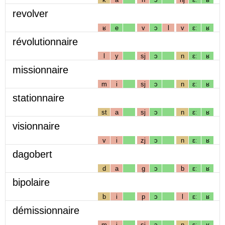
revolver
ʁ
e
v
ɔ
l
v
ɛː
ʁ
révolutionnaire
l
y
sj
ɔ
n
ɛː
ʁ
missionnaire
m
i
sj
ɔ
n
ɛː
ʁ
stationnaire
st
a
sj
ɔ
n
ɛː
ʁ
visionnaire
v
i
zj
ɔ
n
ɛː
ʁ
dagobert
d
a
g
ɔ
b
ɛː
ʁ
bipolaire
b
i
p
ɔ
l
ɛː
ʁ
démissionnaire
m
i
sj
ɔ
n
ɛː
ʁ