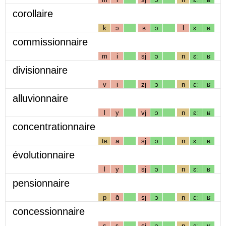
corollaire
k
ɔ
ʁ
ɔ
l
ɛː
ʁ
commissionnaire
m
i
sj
ɔ
n
ɛː
ʁ
divisionnaire
v
i
zj
ɔ
n
ɛː
ʁ
alluvionnaire
l
y
vj
ɔ
n
ɛː
ʁ
concentrationnaire
tʁ
a
sj
ɔ
n
ɛː
ʁ
évolutionnaire
l
y
sj
ɔ
n
ɛː
ʁ
pensionnaire
p
ɑ̃
sj
ɔ
n
ɛː
ʁ
concessionnaire
s
ɛ
sj
ɔ
n
ɛː
ʁ