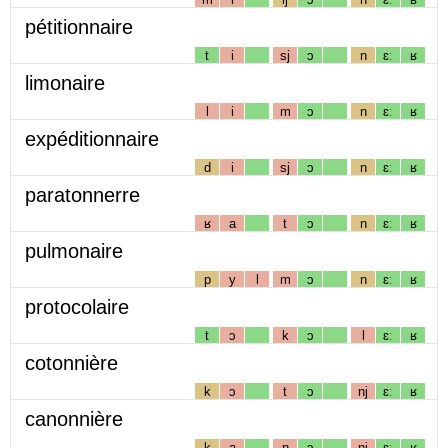
pétitionnaire
t
i
sj
ɔ
n
ɛː
ʁ
limonaire
l
i
m
ɔ
n
ɛː
ʁ
expéditionnaire
d
i
sj
ɔ
n
ɛː
ʁ
paratonnerre
ʁ
a
t
ɔ
n
ɛː
ʁ
pulmonaire
p
y
l
m
ɔ
n
ɛː
ʁ
protocolaire
t
ɔ
k
ɔ
l
ɛː
ʁ
cotonnière
k
ɔ
t
ɔ
nj
ɛː
ʁ
canonnière
k
a
n
ɔ
nj
ɛː
ʁ