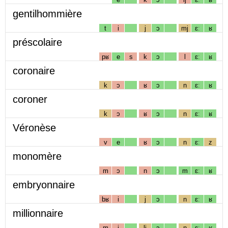
gentilhommière
t
i
j
ɔ
mj
ɛː
ʁ
préscolaire
pʁ
e
s
k
ɔ
l
ɛː
ʁ
coronaire
k
ɔ
ʁ
ɔ
n
ɛː
ʁ
coroner
k
ɔ
ʁ
ɔ
n
ɛː
ʁ
Véronèse
v
e
ʁ
ɔ
n
ɛː
z
monomère
m
ɔ
n
ɔ
m
ɛː
ʁ
embryonnaire
bʁ
i
j
ɔ
n
ɛː
ʁ
millionnaire
m
i
lj
ɔ
n
ɛː
ʁ