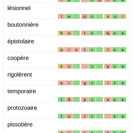
lésionnel
l
e
zj
ɔ
n
ɛ
l
boutonnière
b
u
t
ɔ
nj
ɛː
ʁ
épistolaire
p
i
s
t
ɔ
l
ɛː
ʁ
coopère
k
ɔ
ɔ
p
ɛː
ʁ
rigolèrent
ʁ
i
g
ɔ
l
ɛː
ʁ
temporaire
t
ɑ̃
p
ɔ
ʁ
ɛː
ʁ
protozoaire
t
o
z
ɔ
ɛː
ʁ
pissotière
p
i
s
ɔ
tj
ɛː
ʁ