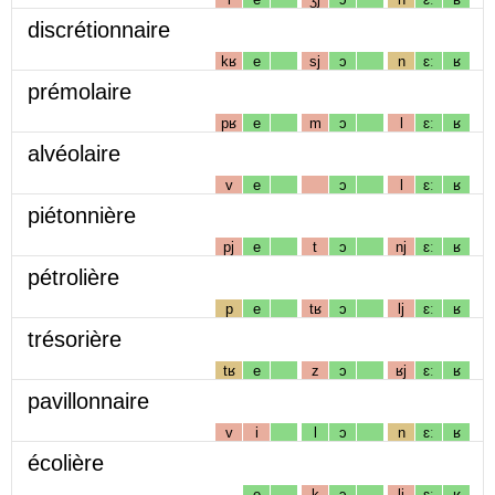
discrétionnaire
kʁ
e
sj
ɔ
n
ɛː
ʁ
prémolaire
pʁ
e
m
ɔ
l
ɛː
ʁ
alvéolaire
v
e
ɔ
l
ɛː
ʁ
piétonnière
pj
e
t
ɔ
nj
ɛː
ʁ
pétrolière
p
e
tʁ
ɔ
lj
ɛː
ʁ
trésorière
tʁ
e
z
ɔ
ʁj
ɛː
ʁ
pavillonnaire
v
i
l
ɔ
n
ɛː
ʁ
écolière
e
k
ɔ
lj
ɛː
ʁ