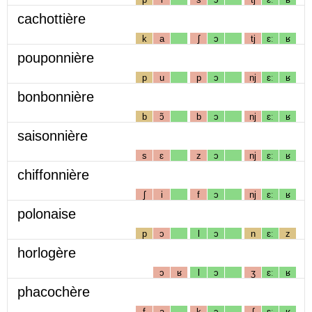
cachottière
k
a
ʃ
ɔ
tj
ɛː
ʁ
pouponnière
p
u
p
ɔ
nj
ɛː
ʁ
bonbonnière
b
ɔ̃
b
ɔ
nj
ɛː
ʁ
saisonnière
s
ɛ
z
ɔ
nj
ɛː
ʁ
chiffonnière
ʃ
i
f
ɔ
nj
ɛː
ʁ
polonaise
p
ɔ
l
ɔ
n
ɛː
z
horlogère
ɔ
ʁ
l
ɔ
ʒ
ɛː
ʁ
phacochère
f
a
k
ɔ
ʃ
ɛː
ʁ