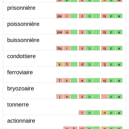
prisonnière
pʁ
i
z
ɔ
nj
ɛː
ʁ
poissonnière
pw
a
s
ɔ
nj
ɛː
ʁ
buissonnière
bɥ
i
s
ɔ
nj
ɛː
ʁ
condottiere
k
ɔ̃
d
ɔ
tj
ɛː
ʁ
ferroviaire
f
ɛ
ʁ
ɔ
vj
ɛː
ʁ
bryozoaire
j
o
z
ɔ
ɛː
ʁ
tonnerre
t
ɔ
n
ɛː
ʁ
actionnaire
a
k
sj
ɔ
n
ɛː
ʁ