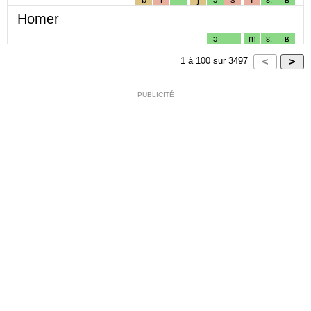
Homer
ɔ
m
ɛː
ʁ
1
à
100
sur
3497
PUBLICITÉ