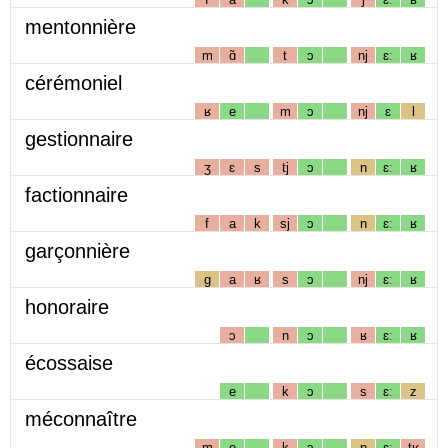
mentonnière
m
ɑ̃
t
ɔ
nj
ɛː
ʁ
cérémoniel
ʁ
e
m
ɔ
nj
ɛ
l
gestionnaire
ʒ
ɛ
s
tj
ɔ
n
ɛː
ʁ
factionnaire
f
a
k
sj
ɔ
n
ɛː
ʁ
garçonnière
g
a
ʁ
s
ɔ
nj
ɛː
ʁ
honoraire
ɔ
n
ɔ
ʁ
ɛː
ʁ
écossaise
e
k
ɔ
s
ɛː
z
méconnaître
m
e
k
ɔ
n
ɛː
tʁ