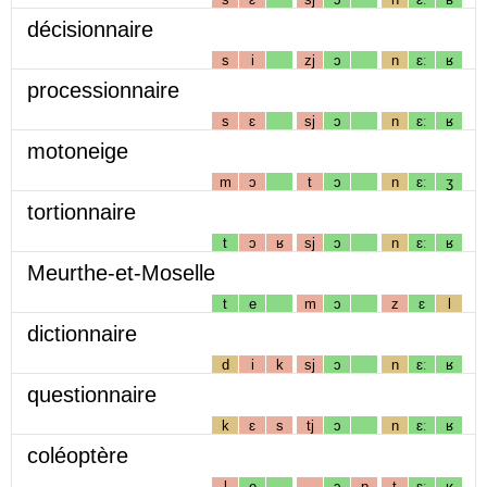
décisionnaire
s
i
zj
ɔ
n
ɛː
ʁ
processionnaire
s
ɛ
sj
ɔ
n
ɛː
ʁ
motoneige
m
ɔ
t
ɔ
n
ɛː
ʒ
tortionnaire
t
ɔ
ʁ
sj
ɔ
n
ɛː
ʁ
Meurthe-et-Moselle
t
e
m
ɔ
z
ɛ
l
dictionnaire
d
i
k
sj
ɔ
n
ɛː
ʁ
questionnaire
k
ɛ
s
tj
ɔ
n
ɛː
ʁ
coléoptère
l
e
ɔ
p
t
ɛː
ʁ